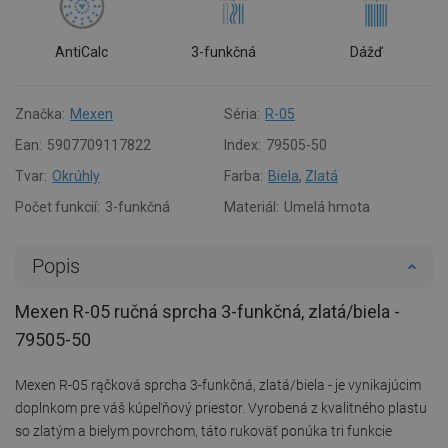
AntiCalc
3-funkčná
Dážď
Značka:
Mexen
Séria:
R-05
Ean:
5907709117822
Index:
79505-50
Tvar:
Okrúhly
Farba:
Biela
,
Zlatá
Počet funkcií:
3-funkčná
Materiál:
Umelá hmota
Popis
Mexen R-05 ručná sprcha 3-funkčná, zlatá/biela -
79505-50
Mexen R-05 rąčková sprcha 3-funkčná, zlatá/biela - je vynikajúcim
doplnkom pre váš kúpeľňový priestor. Vyrobená z kvalitného plastu
so zlatým a bielym povrchom, táto rukoväť ponúka tri funkcie