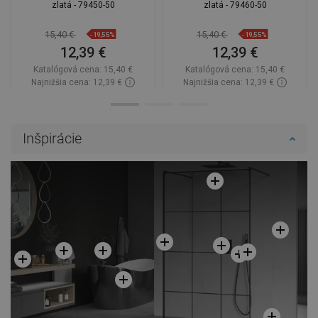
zlatá - 79450-50
zlatá - 79460-50
15,40 €
15,40 €
-19,55%
-19,55%
12,39 €
12,39 €
Katalógová cena:
15,40 €
Katalógová cena:
15,40 €
Najnižšia cena: 12,39 €
Najnižšia cena: 12,39 €
Dostupnosť:
Na sklade
Dostupnosť:
Na sklade
Do košíka
Do košíka
Inšpirácie
Porovnaj
favorite_border
Obľúbené
Porovnaj
favorite_border
Obľúbené