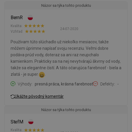
Názor sa týka tohto produktu
BernR
Kvalita:
24-07-2020
Vzhľad:
Používam túto slúchadlo už niekoľko mesiacov, takže
môžem úprimne napísať svoju recenziu. Veľmi dobre
podáva prúd vody, doteraz sa ani raz neupchalo
kamienkom. Prakticky sa na nej nevytvárajú škvrny od vody,
takže sa elegantne čistí. A táto očarujúca farebnosť - biela a
zlatá - je super
.
Výhody
presná práca, krásna farebnosť
Defekty
-
Ukážte pôvodný komentár
Názor sa týka tohto produktu
StefM
Kvalita: