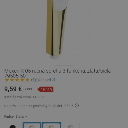
Mexen R-05 ručná sprcha 3-funkčná, zlatá/biela -
79505-50
(0)
(4)
Otázky
9,59 €
19,41%
(s DPH)
Katalógová cena:
11,90 €
Najnižšia cena za posledných 30 dní: 9,59 €
Farba
- Zlatá