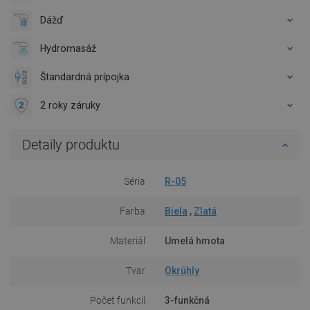
Dážď
Hydromasáž
Štandardná prípojka
2 roky záruky
Detaily produktu
Séria
R-05
Farba
Biela
,
Zlatá
Materiál
Umelá hmota
Tvar
Okrúhly
Počet funkcií
3-funkčná