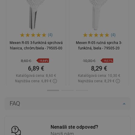
(4)
(4)
Mexen R-05 3-funkčná sprchová
Mexen R-05 ručná sprcha 3-
hlavica, chróm/biela - 79505-00
funkčná, biela - 79505-20
8,60 €
10,30 €
-19,88%
-19,51%
6,89 €
8,29 €
Katalógová cena:
8,60 €
Katalógová cena:
10,30 €
Najnižšia cena: 6,89 €
Najnižšia cena: 8,29 €
Dostupnosť:
Na sklade
Dostupnosť:
Na sklade
Do košíka
Do košíka
FAQ
Porovnaj
favorite_border
Obľúbené
Porovnaj
favorite_border
Obľúbené
Nenašli ste odpoveď?
Napíš nám