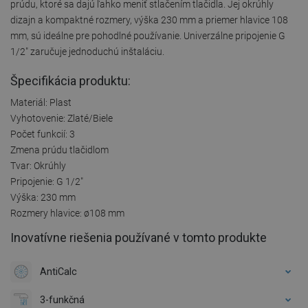
prúdu, ktoré sa dajú ľahko meniť stlačením tlačidla. Jej okrúhly
dizajn a kompaktné rozmery, výška 230 mm a priemer hlavice 108
mm, sú ideálne pre pohodlné používanie. Univerzálne pripojenie G
1/2" zaručuje jednoduchú inštaláciu.
Špecifikácia produktu:
Materiál: Plast
Vyhotovenie: Zlaté/Biele
Počet funkcií: 3
Zmena prúdu tlačidlom
Tvar: Okrúhly
Pripojenie: G 1/2"
Výška: 230 mm
Rozmery hlavice: ø108 mm
Inovatívne riešenia používané v tomto produkte
AntiCalc
3-funkčná