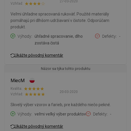
27-03-2020
Vzhľad:
Veľmi úhľadne spracovaná rukoväť. Použité materiály
pomáhajú pri dlhšom udržiavaní v čistote. Odporúčam
produkt.
Výhody
úhľadné spracovanie, dlho
Defekty
-
zostáva čistá
Ukážte pôvodný komentár
Názor sa týka tohto produktu
MiecM
Kvalita:
20-03-2020
Vzhľad:
Skvelý výber vzorov a farieb, pre každého niečo pekné.
Výhody
veľmi veľký výber produktov
Defekty
-
Ukážte pôvodný komentár