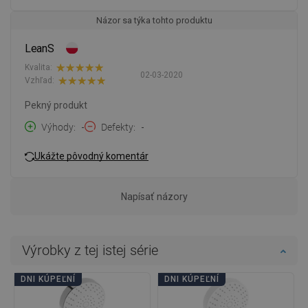
Názor sa týka tohto produktu
LeanS
Kvalita:
02-03-2020
Vzhľad:
Pekný produkt
Výhody
-
Defekty
-
Ukážte pôvodný komentár
Napísať názory
Výrobky z tej istej série
DNI KÚPEĽNÍ
DNI KÚPEĽNÍ