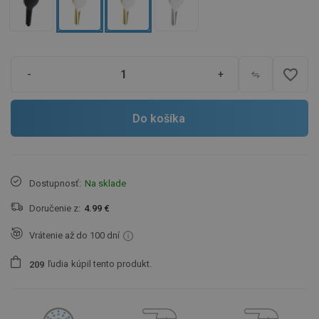
favorite_border
-
+
Do košíka
Dostupnosť:
Na sklade
Doručenie z:
4.99 €
Vrátenie až do 100 dní
ľudia
kúpil tento produkt.
2
0
9