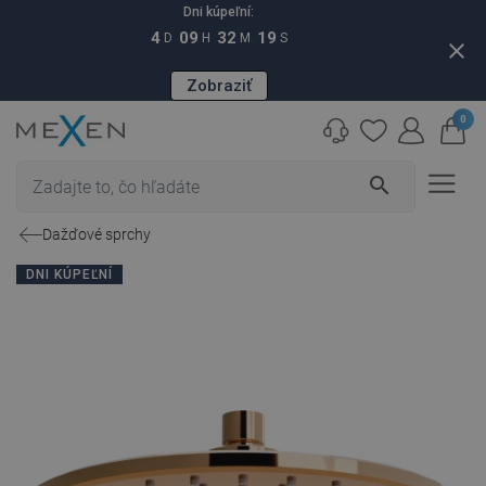
Dni kúpeľní:
4
09
32
18
D
H
M
S
close
Zobraziť
0
search
Dažďové sprchy
DNI KÚPEĽNÍ