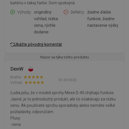
batériu v takej farbe. Som spokojná.
Výhody
originálny
Defekty
žiadne ďalšie
vzhľad, nízka
funkcie, žiadne
cena, rýchle
nastavenie výšky
dodanie
Ukážte pôvodný komentár
Názor sa týka tohto produktu
DionW
Kvalita:
01-09-2020
Vzhľad:
Ľudia píšu, že v modeli sprchy Mexe D-40 chýbajú funkcie.
Jasné, je to jednoduchý produkt, ale čo očakávajú za nízku
cenu. Ak používate sprchu sporadicky alebo nemáte veľké
požiadavky, odporúčam.
Plusy:
-cena