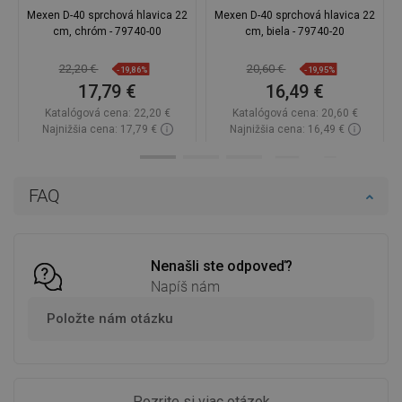
Mexen D-40 sprchová hlavica 22
Mexen D-40 sprchová hlavica 22
cm, chróm - 79740-00
cm, biela - 79740-20
22,20 €
20,60 €
-19,86%
-19,95%
17,79 €
16,49 €
Katalógová cena:
22,20 €
Katalógová cena:
20,60 €
Najnižšia cena: 17,79 €
Najnižšia cena: 16,49 €
Dostupnosť:
Na sklade
Dostupnosť:
Na sklade
Do košíka
Do košíka
FAQ
Porovnaj
favorite_border
Obľúbené
Porovnaj
favorite_border
Obľúbené
Nenašli ste odpoveď?
Napíš nám
Položte nám otázku
Pozrite si viac otázok