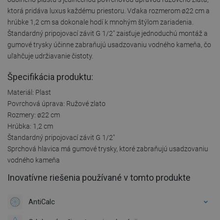
ktorá pridáva luxus každému priestoru. Vďaka rozmerom ø22 cm a
hrúbke 1,2 cm sa dokonale hodí k mnohým štýlom zariadenia.
Štandardný pripojovací závit G 1/2" zaisťuje jednoduchú montáž a
gumové trysky účinne zabraňujú usadzovaniu vodného kameňa, čo
uľahčuje udržiavanie čistoty.
Špecifikácia produktu:
Materiál: Plast
Povrchová úprava: Ružové zlato
Rozmery: ø22 cm
Hrúbka: 1,2 cm
Štandardný pripojovací závit G 1/2"
Sprchová hlavica má gumové trysky, ktoré zabraňujú usadzovaniu
vodného kameňa
Inovatívne riešenia používané v tomto produkte
AntiCalc