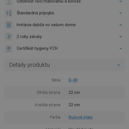
Odolnosť voči matovaniu a korózii
Štandardná prípojka
Imitácia dažďa vo vašom dome
2 roky záruky
Certifikát hygieny PZH
Detaily produktu
Séria
D-40
Dlhšia strana
22 cm
Kratšia strana
22 cm
Farba
Ružové zlato