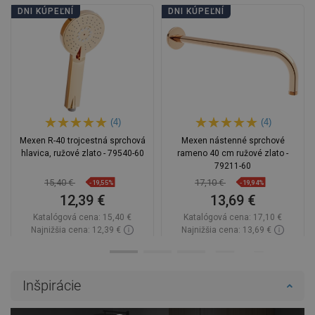
DNI KÚPEĽNÍ
DNI KÚPEĽNÍ
(4)
(4)
Mexen R-40 trojcestná sprchová
Mexen nástenné sprchové
hlavica, ružové zlato - 79540-60
rameno 40 cm ružové zlato -
79211-60
15,40 €
17,10 €
-19,55%
-19,94%
12,39 €
13,69 €
Katalógová cena:
15,40 €
Katalógová cena:
17,10 €
Najnižšia cena: 12,39 €
Najnižšia cena: 13,69 €
Dostupnosť:
Na sklade
Dostupnosť:
Na sklade
Do košíka
Do košíka
Inšpirácie
Porovnaj
favorite_border
Obľúbené
Porovnaj
favorite_border
Obľúbené