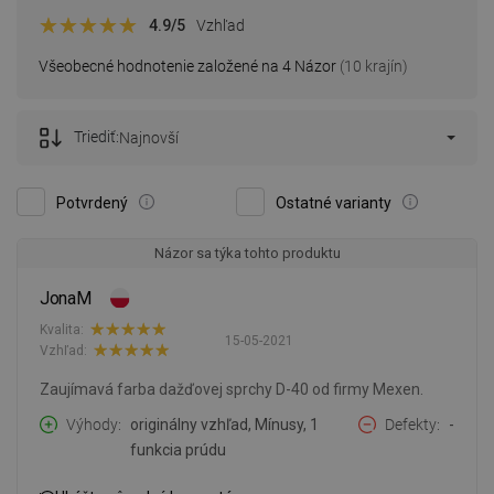
4.9
/5
Vzhľad
Všeobecné hodnotenie založené na 4 Názor
(10 krajín)
Triediť:
Najnovší
Potvrdený
Ostatné varianty
Názor sa týka tohto produktu
JonaM
Kvalita:
15-05-2021
Vzhľad:
Zaujímavá farba dažďovej sprchy D-40 od firmy Mexen.
Výhody
originálny vzhľad, Mínusy, 1
Defekty
-
funkcia prúdu