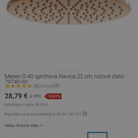
Mexen D-40 sprchová hlavica 22 cm, ružové zlato -
79740-60
(0)
(4)
Otázky
28,79 €
19,81%
(s DPH)
Katalógová cena:
35,90 €
Najnižšia cena za posledných 30 dní: 28,79 €
Farba
- Ružové zlato