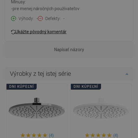
Mínusy:
-pre menej náročných používateľov
Výhody
-
Defekty
-
Ukážte pôvodný komentár
Napísať názory
Výrobky z tej istej série
DNI KÚPEĽNÍ
DNI KÚPEĽNÍ
(4)
(4)