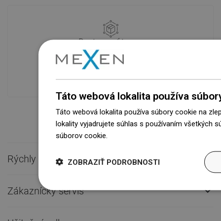
Dostupnosť tovaru
Naše výrobky na vás čakajú v
modernom sklade.Vždy pripravený na
prepravu!
Táto webová lokalita používa súbor
Táto webová lokalita používa súbory cookie na zle
lokality vyjadrujete súhlas s používaním všetkých 
súborov cookie.
Dowiedz się więcej
Rýchly kontakt

ZOBRAZIŤ PODROBNOSTI
Zákaznícky servis
