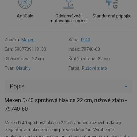
AntiCalc
Odolnosť voči
Štandardná prípojka
matovaniu a korózii
Značka:
Mexen
Séria:
D-40
Ean:
5907709118133
Index:
79740-60
Dlhšia strana:
22 cm
Kratšia strana:
22 cm
Tvar:
Okrúhly
Farba:
Ružové zlato
Popis
Mexen D-40 sprchová hlavica 22 cm, ružové zlato -
79740-60
Mexen D-40 sprchová hlavica 22 cm v odtieni ružového zlata je
elegantné a funkčné riešenie pre vašu kúpeľňu. Vyrobené z
odolného plastu s jedinečnou povrchovou úpravou ružového zlata,