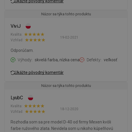
Ukážte pôvodný komentár
Názor sa týka tohto produktu
ViviJ
Kvalita:
19-02-2021
Vzhľad:
Odporúčam.
Výhody
skvelá farba, nízka cena
Defekty
veľkosť
Ukážte pôvodný komentár
Názor sa týka tohto produktu
LyubC
Kvalita:
18-12-2020
Vzhľad:
Rozhodla som sa pre model D-40 od firmy Mexen kvôli
farbe ružového zlata. Nevidela som u nikoho kúpeľňovú