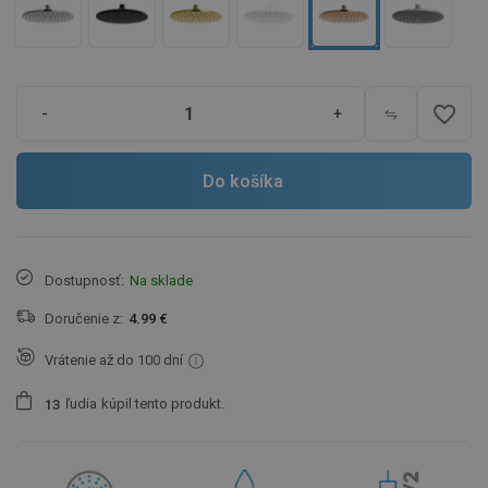
favorite_border
-
+
Do košíka
Dostupnosť:
Na sklade
Doručenie z:
4.99 €
Vrátenie až do 100 dní
ľudia
kúpil tento produkt.
1
3