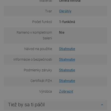
Materiál
Umelá hmota
Tvar
Okrúhly
Počet funkcií
1-funkčná
Rameno v kompletnom
Nie
balení
Návod na použitie
Stiahnutie
Informácie o bezpečnosti
Stiahnutie
Podmienky záruky
Stiahnutie
Certifikát PZH
Stiahnutie
Výrobca
Zobraziť
Tiež by sa ti páčil