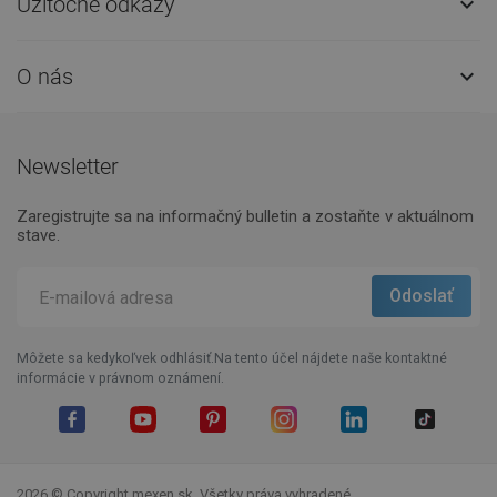
Užitočné odkazy

O nás

Newsletter
Zaregistrujte sa na informačný bulletin a zostaňte v aktuálnom
stave.
Môžete sa kedykoľvek odhlásiť.Na tento účel nájdete naše kontaktné
informácie v právnom oznámení.
Facebook
YouTube
Pinterest
Instagram
LinkedIn
TikTok
2026 © Copyright mexen.sk. Všetky práva vyhradené.