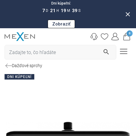
Dni kúpeľní:
7
21
19
38
D
H
M
S
close
Zobraziť
0
search
Dažďové sprchy
DNI KÚPEĽNÍ