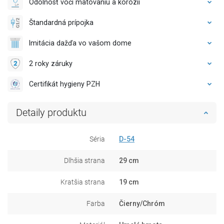
Odolnosť voči matovaniu a korózii
Štandardná prípojka
Imitácia dažďa vo vašom dome
2 roky záruky
Certifikát hygieny PZH
Detaily produktu
Séria
D-54
Dlhšia strana
29 cm
Kratšia strana
19 cm
Farba
Čierny/Chróm