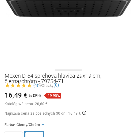
Mexen D-54 sprchová hlavica 29x19 cm,
čierna/chróm - 79754-71
(0)
(4)
Otázky
16,49 €
19,95%
(s DPH)
Katalógová cena:
20,60 €
Najnižšia cena za posledných 30 dní: 16,49 €
Farba
- Čierny/Chróm