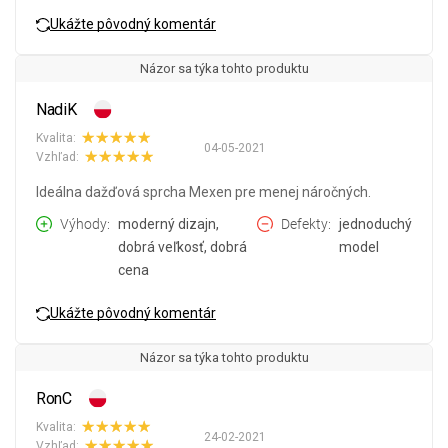
Ukážte pôvodný komentár
Názor sa týka tohto produktu
NadiK
Kvalita:
04-05-2021
Vzhľad:
Ideálna dažďová sprcha Mexen pre menej náročných.
Výhody
moderný dizajn,
Defekty
jednoduchý
dobrá veľkosť, dobrá
model
cena
Ukážte pôvodný komentár
Názor sa týka tohto produktu
RonC
Kvalita:
24-02-2021
Vzhľad: