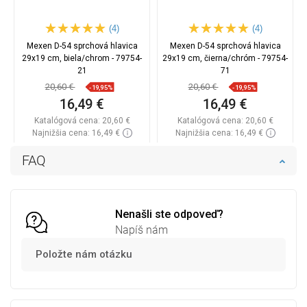
(4)
(4)
Mexen D-54 sprchová hlavica
Mexen D-54 sprchová hlavica
29x19 cm, biela/chrom - 79754-
29x19 cm, čierna/chróm - 79754-
21
71
20,60 €
20,60 €
-19,95%
-19,95%
16,49 €
16,49 €
Katalógová cena:
20,60 €
Katalógová cena:
20,60 €
Najnižšia cena: 16,49 €
Najnižšia cena: 16,49 €
Dostupnosť:
Na sklade
Dostupnosť:
Na sklade
FAQ
Do košíka
Do košíka
Porovnaj
favorite_border
Obľúbené
Porovnaj
favorite_border
Obľúbené
Nenašli ste odpoveď?
Napíš nám
Položte nám otázku