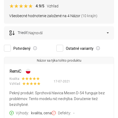
4.9
/5
Vzhľad
Všeobecné hodnotenie založené na 4 Názor
(10 krajín)
Triediť:
Najnovší
Potvrdený
Ostatné varianty
Názor sa týka tohto produktu
RemiC
Kvalita:
17-07-2021
Vzhľad:
Pekný produkt. Sprchová hlavica Mexen D-54 funguje bez
problémov. Tento modelu nič nechýba. Doručenie tiež
bezchybné.
Výhody
kvalita, cena
Defekty
-