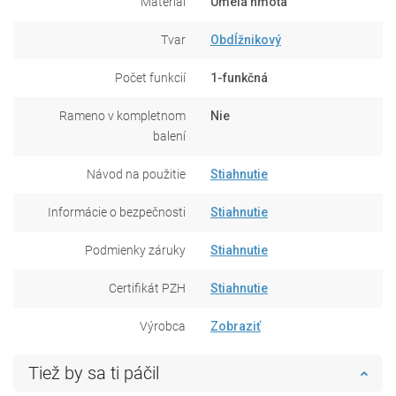
Materiál
Umelá hmota
Tvar
Obdĺžnikový
Počet funkcií
1-funkčná
Rameno v kompletnom
Nie
balení
Návod na použitie
Stiahnutie
Informácie o bezpečnosti
Stiahnutie
Podmienky záruky
Stiahnutie
Certifikát PZH
Stiahnutie
Výrobca
Zobraziť
Tiež by sa ti páčil