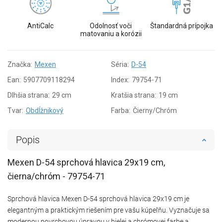
AntiCalc
Odolnosť voči
Štandardná prípojka
matovaniu a korózii
Značka:
Mexen
Séria:
D-54
Ean:
5907709118294
Index:
79754-71
Dlhšia strana:
29 cm
Kratšia strana:
19 cm
Tvar:
Obdĺžnikový
Farba:
Čierny/Chróm
Popis
Mexen D-54 sprchová hlavica 29x19 cm,
čierna/chróm - 79754-71
Sprchová hlavica Mexen D-54 sprchová hlavica 29x19 cm je
elegantným a praktickým riešením pre vašu kúpeľňu. Vyznačuje sa
modernou povrchovou úpravou v bielej a chrómovej farbe a