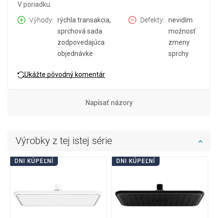
V poriadku.
Výhody
rýchla transakcia,
Defekty
nevidím
sprchová sada
možnosť
zodpovedajúca
zmeny
objednávke
sprchy
Ukážte pôvodný komentár
Napísať názory
Výrobky z tej istej série
DNI KÚPEĽNÍ
DNI KÚPEĽNÍ