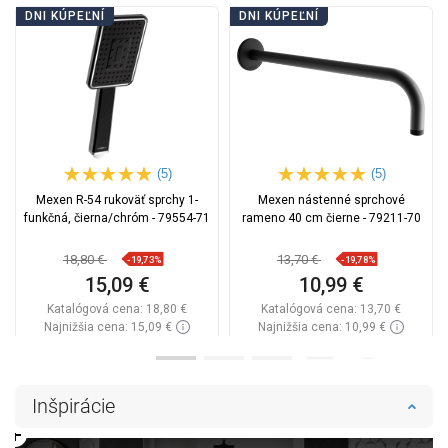
DNI KÚPEĽNÍ
DNI KÚPEĽNÍ
(5)
(5)
Mexen R-54 rukoväť sprchy 1-
Mexen nástenné sprchové
funkčná, čierna/chróm - 79554-71
rameno 40 cm čierne - 79211-70
18,80 €
13,70 €
-19,73%
-19,78%
15,09 €
10,99 €
Katalógová cena:
18,80 €
Katalógová cena:
13,70 €
Najnižšia cena: 15,09 €
Najnižšia cena: 10,99 €
Dostupnosť:
Na sklade
Dostupnosť:
Na sklade
Do košíka
Do košíka
Inšpirácie
Porovnaj
favorite_border
Obľúbené
Porovnaj
favorite_border
Obľúbené