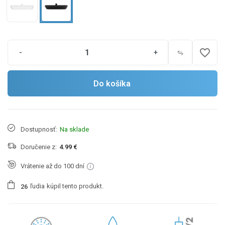
favorite_border
-
+
Do košíka
Dostupnosť:
Na sklade
Doručenie z:
4.99 €
Vrátenie až do 100 dní
ľudia
kúpil tento produkt.
2
6