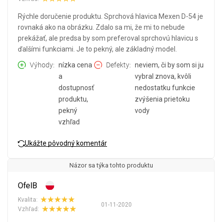
Rýchle doručenie produktu. Sprchová hlavica Mexen D-54 je
rovnaká ako na obrázku. Zdalo sa mi, že mi to nebude
prekážať, ale predsa by som preferoval sprchovú hlavicu s
ďalšími funkciami. Je to pekný, ale základný model.
Výhody
nízka cena
Defekty
neviem, či by som si ju
a
vybral znova, kvôli
dostupnosť
nedostatku funkcie
produktu,
zvýšenia prietoku
pekný
vody
vzhľad
Ukážte pôvodný komentár
Názor sa týka tohto produktu
OfelB
Kvalita:
01-11-2020
Vzhľad: