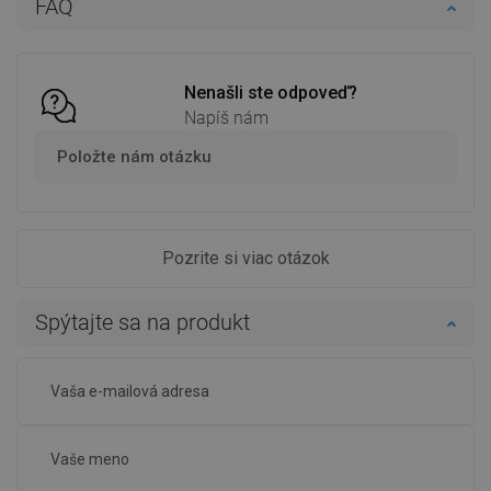
FAQ
Porovnaj
favorite_border
Obľúbené
Porovnaj
favorite_border
Obľúbené
Nenašli ste odpoveď?
Napíš nám
Položte nám otázku
Pozrite si viac otázok
Spýtajte sa na produkt