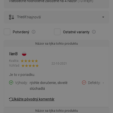
Všeobecné hodnotenie založené na 4 Názor
(10 krajín)
Triediť:
Najnovší
Potvrdený
Ostatné varianty
Názor sa týka tohto produktu
IlanB
Kvalita:
22-10-2021
Vzhľad:
Je to v poriadku.
Výhody
rýchle doručenie, skvelé
Defekty
-
slúchadlá
Ukážte pôvodný komentár
Názor sa týka tohto produktu