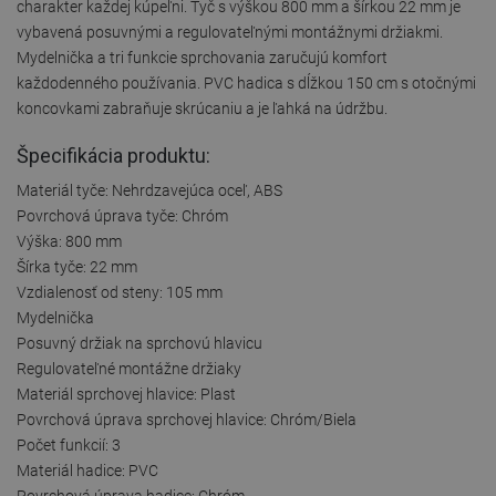
charakter každej kúpeľni. Tyč s výškou 800 mm a šírkou 22 mm je
vybavená posuvnými a regulovateľnými montážnymi držiakmi.
Mydelnička a tri funkcie sprchovania zaručujú komfort
každodenného používania. PVC hadica s dĺžkou 150 cm s otočnými
koncovkami zabraňuje skrúcaniu a je ľahká na údržbu.
Špecifikácia produktu:
Materiál tyče: Nehrdzavejúca oceľ, ABS
Povrchová úprava tyče: Chróm
Výška: 800 mm
Šírka tyče: 22 mm
Vzdialenosť od steny: 105 mm
Mydelnička
Posuvný držiak na sprchovú hlavicu
Regulovateľné montážne držiaky
Materiál sprchovej hlavice: Plast
Povrchová úprava sprchovej hlavice: Chróm/Biela
Počet funkcií: 3
Materiál hadice: PVC
Povrchová úprava hadice: Chróm