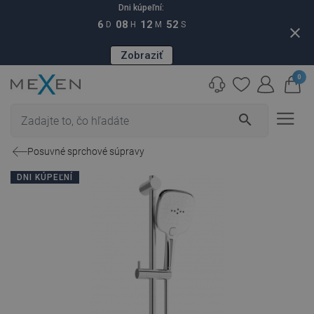
Dni kúpeľní:
6
08
12
51
D
H
M
S
close
Zobraziť
0
search
Posuvné sprchové súpravy
DNI KÚPEĽNÍ