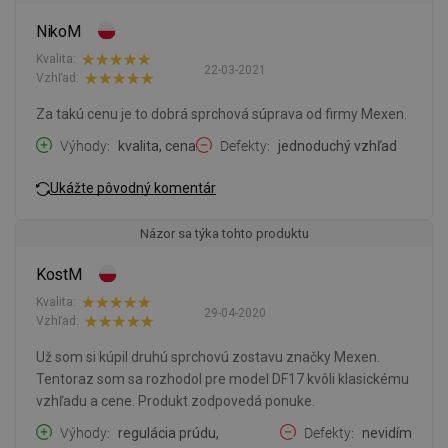
NikoM
Kvalita:
22-03-2021
Vzhľad:
Za takú cenu je to dobrá sprchová súprava od firmy Mexen.
Výhody
kvalita, cena
Defekty
jednoduchý vzhľad
Ukážte pôvodný komentár
Názor sa týka tohto produktu
KostM
Kvalita:
29-04-2020
Vzhľad:
Už som si kúpil druhú sprchovú zostavu značky Mexen.
Tentoraz som sa rozhodol pre model DF17 kvôli klasickému
vzhľadu a cene. Produkt zodpovedá ponuke.
Výhody
regulácia prúdu,
Defekty
nevidím