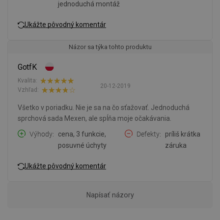
jednoduchá montáž
Ukážte pôvodný komentár
Názor sa týka tohto produktu
GotfK
Kvalita:
20-12-2019
Vzhľad:
Všetko v poriadku. Nie je sa na čo sťažovať. Jednoduchá
sprchová sada Mexen, ale spĺňa moje očakávania.
Výhody
cena, 3 funkcie,
Defekty
príliš krátka
posuvné úchyty
záruka
Ukážte pôvodný komentár
Napísať názory