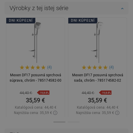
Výrobky z tej istej série
DNI KÚPEĽNÍ
DNI KÚPEĽNÍ
(4)
(4)
Mexen DF17 posuvná sprchová
Mexen DF17 posuvná sprchová
súprava, chróm - 785174582-00
sada, chróm - 785174582-02
44,40 €
44,40 €
-19,84%
-19,84%
35,59 €
35,59 €
Katalógová cena:
44,40 €
Katalógová cena:
44,40 €
Najnižšia cena: 35,59 €
Najnižšia cena: 35,59 €
Dostupnosť:
Na sklade
Dostupnosť:
Na sklade
Do košíka
Do košíka