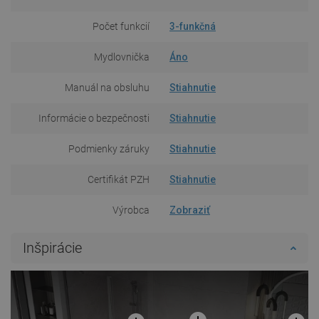
Počet funkcií
3-funkčná
Mydlovnička
Áno
Manuál na obsluhu
Stiahnutie
Informácie o bezpečnosti
Stiahnutie
Podmienky záruky
Stiahnutie
Certifikát PZH
Stiahnutie
Výrobca
Zobraziť
Inšpirácie