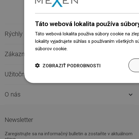
Táto webová lokalita používa súbor
Rýchly kontakt

Táto webová lokalita používa súbory cookie na zle
lokality vyjadrujete súhlas s používaním všetkých 
súborov cookie.
Dowiedz się więcej
Zákaznícky servis

ZOBRAZIŤ PODROBNOSTI
Užitočné odkazy

O nás

Newsletter
Zaregistrujte sa na informačný bulletin a zostaňte v aktuálnom
stave.