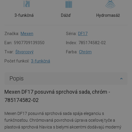
3-funkčná
Dážď
Hydromasáž
Značka:
Mexen
Séria:
DF17
Ean:
5907709139350
Index:
785174582-02
Tvar:
Štvorcový
Farba:
Chróm
Počet funkcií:
3-funkčná
Popis
Mexen DF17 posuvná sprchová sada, chróm -
785174582-02
Mexen DF17 posuvná sprchová sada spája eleganciu s
funkčnosťou. Chrómovaná povrchová úprava oceľovej tyče a
plastová sprchová hlavica s bielymi akcentmi dodávajú moderný