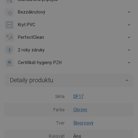
Bezzákrutový
Kryt PVC
PerfectClean
2 roky záruky
Certifikát hygieny PZH
Detaily produktu
Séria
DF17
Farba
Chróm
Tvar
Štvorcový
Rukoväť
Áno