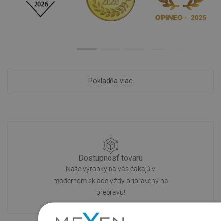
Pokladňa viac
Dostupnosť tovaru
Naše výrobky na vás čakajú v
modernom sklade.Vždy pripravený na
prepravu!