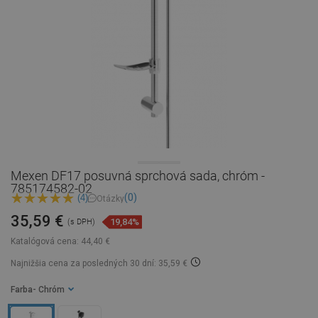
Mexen DF17 posuvná sprchová sada, chróm -
785174582-02
(0)
(4)
Otázky
35,59 €
19,84%
(s DPH)
Katalógová cena:
44,40 €
Najnižšia cena za posledných 30 dní: 35,59 €
Farba
- Chróm