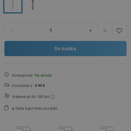
favorite_border
-
+
Do košíka
Dostupnosť:
Na sklade
Doručenie z:
4.99 €
Vrátenie až do 100 dní
ľudia
kúpil tento produkt.
6