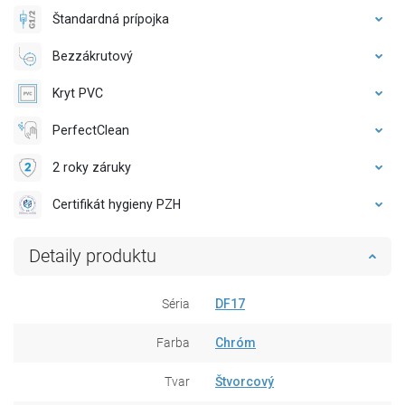
Štandardná prípojka
Bezzákrutový
Kryt PVC
PerfectClean
2 roky záruky
Certifikát hygieny PZH
Detaily produktu
Séria
DF17
Farba
Chróm
Tvar
Štvorcový