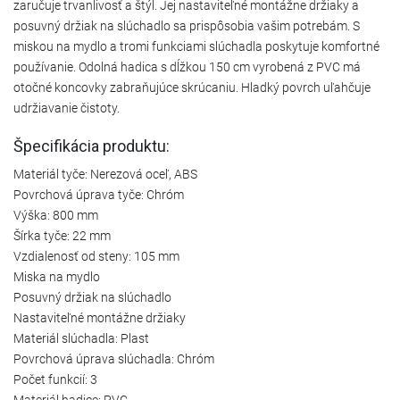
zaručuje trvanlivosť a štýl. Jej nastaviteľné montážne držiaky a
posuvný držiak na slúchadlo sa prispôsobia vašim potrebám. S
miskou na mydlo a tromi funkciami slúchadla poskytuje komfortné
používanie. Odolná hadica s dĺžkou 150 cm vyrobená z PVC má
otočné koncovky zabraňujúce skrúcaniu. Hladký povrch uľahčuje
udržiavanie čistoty.
Špecifikácia produktu:
Materiál tyče: Nerezová oceľ, ABS
Povrchová úprava tyče: Chróm
Výška: 800 mm
Šírka tyče: 22 mm
Vzdialenosť od steny: 105 mm
Miska na mydlo
Posuvný držiak na slúchadlo
Nastaviteľné montážne držiaky
Materiál slúchadla: Plast
Povrchová úprava slúchadla: Chróm
Počet funkcií: 3
Materiál hadice: PVC