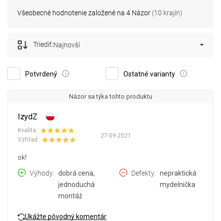
Všeobecné hodnotenie založené na 4 Názor
(10 krajín)
Triediť:
Najnovší
Potvrdený
Ostatné varianty
Názor sa týka tohto produktu
IzydZ
Kvalita:
27-09-2021
Vzhľad:
ok!
Výhody
dobrá cena,
Defekty
nepraktická
jednoduchá
mydelnička
montáž
Ukážte pôvodný komentár