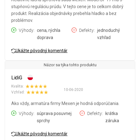
stupňovú reguláciu prúdu. V tejto cene je to celkom dobrý
produkt. Realizácia objednávky prebehla hladko a bez
problémov.
Výhody
cena, rýchla
Defekty
jednoduchý
doprava
vzhľad
Ukážte pôvodný komentár
Názor sa týka tohto produktu
LidiG
Kvalita:
10-06-2020
Vzhľad:
Ako vždy, armatúra firmy Mexen je hodná odporúčania.
Výhody
súprava posuvnej
Defekty
krátka
sprchy
záruka
Ukážte pôvodný komentár