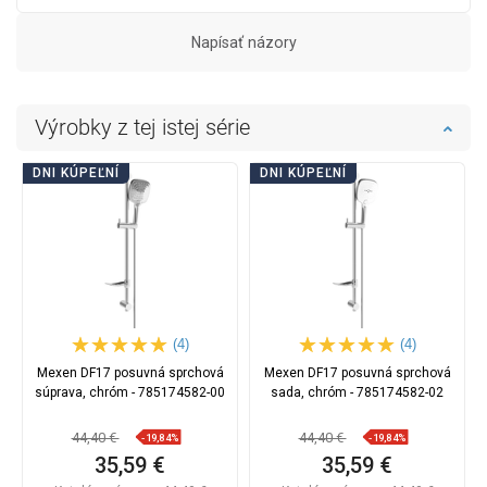
Napísať názory
Výrobky z tej istej série
DNI KÚPEĽNÍ
DNI KÚPEĽNÍ
(4)
(4)
Mexen DF17 posuvná sprchová
Mexen DF17 posuvná sprchová
súprava, chróm - 785174582-00
sada, chróm - 785174582-02
44,40 €
44,40 €
-19,84%
-19,84%
35,59 €
35,59 €