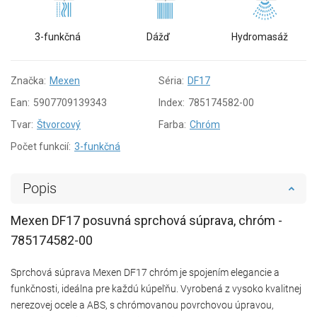
3-funkčná
Dážď
Hydromasáž
Značka:
Mexen
Séria:
DF17
Ean:
5907709139343
Index:
785174582-00
Tvar:
Štvorcový
Farba:
Chróm
Počet funkcií:
3-funkčná
Popis
Mexen DF17 posuvná sprchová súprava, chróm -
785174582-00
Sprchová súprava Mexen DF17 chróm je spojením elegancie a
funkčnosti, ideálna pre každú kúpeľňu. Vyrobená z vysoko kvalitnej
nerezovej ocele a ABS, s chrómovanou povrchovou úpravou,