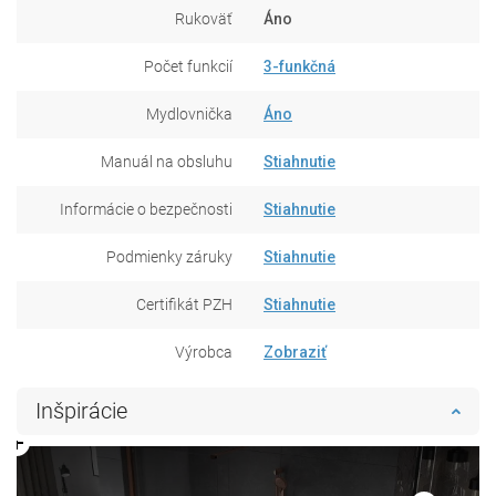
Rukoväť
Áno
Počet funkcií
3-funkčná
Mydlovnička
Áno
Manuál na obsluhu
Stiahnutie
Informácie o bezpečnosti
Stiahnutie
Podmienky záruky
Stiahnutie
Certifikát PZH
Stiahnutie
Výrobca
Zobraziť
Inšpirácie