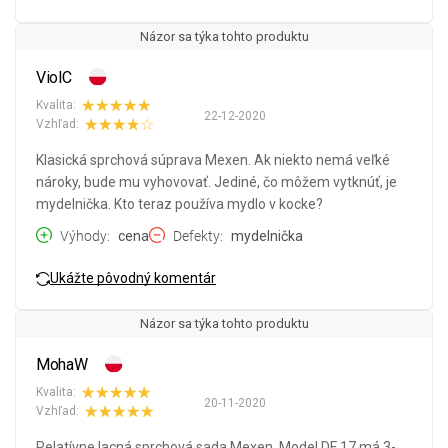
Názor sa týka tohto produktu
ViolC
Kvalita:
22-12-2020
Vzhľad:
Klasická sprchová súprava Mexen. Ak niekto nemá veľké
nároky, bude mu vyhovovať. Jediné, čo môžem vytknúť, je
mydelnička. Kto teraz používa mydlo v kocke?
Výhody
cena
Defekty
mydelnička
Ukážte pôvodný komentár
Názor sa týka tohto produktu
MohaW
Kvalita:
20-11-2020
Vzhľad:
Relatívne lacná sprchová sada Mexen. Model DF 17 má 3-