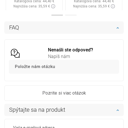
Katalógová cena:
44,40 €
Katalógová cena:
44,40 €
Najnižšia cena: 35,59 €
Najnižšia cena: 35,59 €
Dostupnosť:
Na sklade
Dostupnosť:
Na sklade
Do košíka
Do košíka
FAQ
Porovnaj
favorite_border
Obľúbené
Porovnaj
favorite_border
Obľúbené
Nenašli ste odpoveď?
Napíš nám
Položte nám otázku
Pozrite si viac otázok
Spýtajte sa na produkt