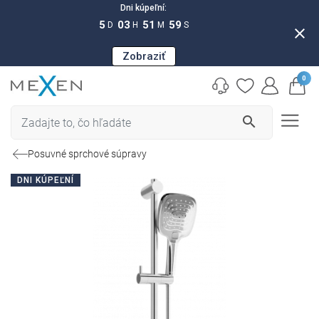
Dni kúpeľní:
5
03
51
58
D
H
M
S
close
Zobraziť
0
search
Posuvné sprchové súpravy
DNI KÚPEĽNÍ