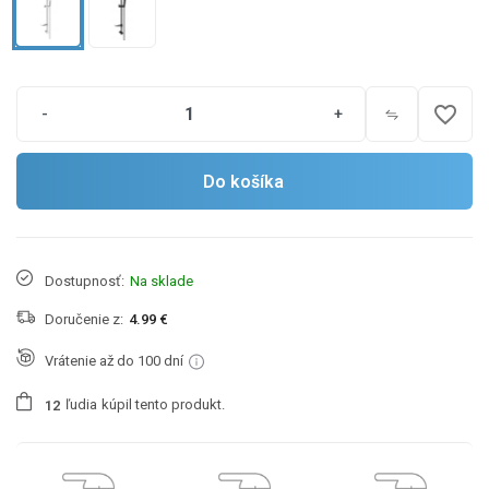
favorite_border
-
+
Do košíka
Dostupnosť:
Na sklade
Doručenie z:
4.99 €
Vrátenie až do 100 dní
ľudia
kúpil tento produkt.
1
2