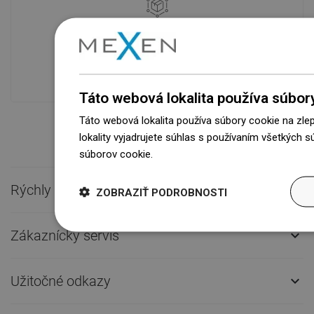
Dostupnosť tovaru
Naše výrobky na vás čakajú v
modernom sklade.Vždy pripravený na
prepravu!
Táto webová lokalita používa súbor
Táto webová lokalita používa súbory cookie na zle
lokality vyjadrujete súhlas s používaním všetkých 
súborov cookie.
Dowiedz się więcej
Rýchly kontakt

ZOBRAZIŤ PODROBNOSTI
Zákaznícky servis

Užitočné odkazy
