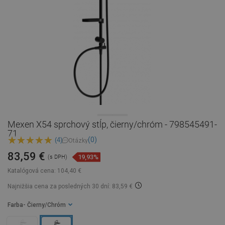
Mexen X54 sprchový stĺp, čierny/chróm - 798545491-
71
(0)
(4)
Otázky
83,59 €
19,93%
(s DPH)
Katalógová cena:
104,40 €
Najnižšia cena za posledných 30 dní: 83,59 €
Farba
- Čierny/Chróm