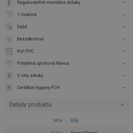
Regulovateľné montážne držiaky
1-funkčná
Dážď
Bezzákrutový
Kryt PVC
Pohyblivá sprchová hlavica
2 roky záruky
Certifikát hygieny PZH
Detaily produktu
Séria
X54
Farba
Čierny/Chróm