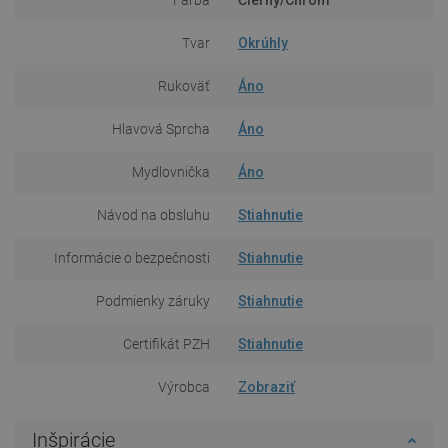
Tvar
Okrúhly
Rukoväť
Áno
Hlavová Sprcha
Áno
Mydlovnička
Áno
Návod na obsluhu
Stiahnutie
Informácie o bezpečnosti
Stiahnutie
Podmienky záruky
Stiahnutie
Certifikát PZH
Stiahnutie
Výrobca
Zobraziť
Inšpirácie