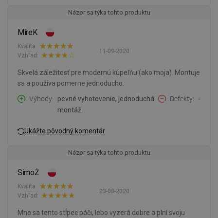
Názor sa týka tohto produktu
MireK
Kvalita:
11-09-2020
Vzhľad:
Skvelá záležitosť pre modernú kúpeľňu (ako moja). Montuje
sa a používa pomerne jednoducho.
Výhody
pevné vyhotovenie, jednoduchá
Defekty
-
montáž.
Ukážte pôvodný komentár
Názor sa týka tohto produktu
SimoŻ
Kvalita:
23-08-2020
Vzhľad:
Mne sa tento stĺpec páči, lebo vyzerá dobre a plní svoju