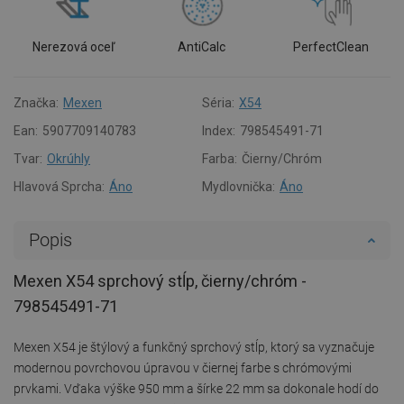
Nerezová oceľ
AntiCalc
PerfectClean
Značka:
Mexen
Séria:
X54
Ean:
5907709140783
Index:
798545491-71
Tvar:
Okrúhly
Farba:
Čierny/Chróm
Hlavová Sprcha:
Áno
Mydlovnička:
Áno
Popis
Mexen X54 sprchový stĺp, čierny/chróm -
798545491-71
Mexen X54 je štýlový a funkčný sprchový stĺp, ktorý sa vyznačuje
modernou povrchovou úpravou v čiernej farbe s chrómovými
prvkami. Vďaka výške 950 mm a šírke 22 mm sa dokonale hodí do