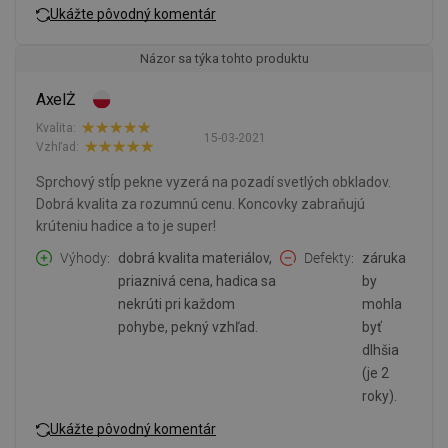
Ukážte pôvodný komentár
Názor sa týka tohto produktu
AxelŻ
Kvalita:
15-03-2021
Vzhľad:
Sprchový stĺp pekne vyzerá na pozadí svetlých obkladov.
Dobrá kvalita za rozumnú cenu. Koncovky zabraňujú
krúteniu hadice a to je super!
Výhody
dobrá kvalita materiálov,
Defekty
záruka
priaznivá cena, hadica sa
by
nekrúti pri každom
mohla
pohybe, pekný vzhľad.
byť
dlhšia
(je 2
roky).
Ukážte pôvodný komentár