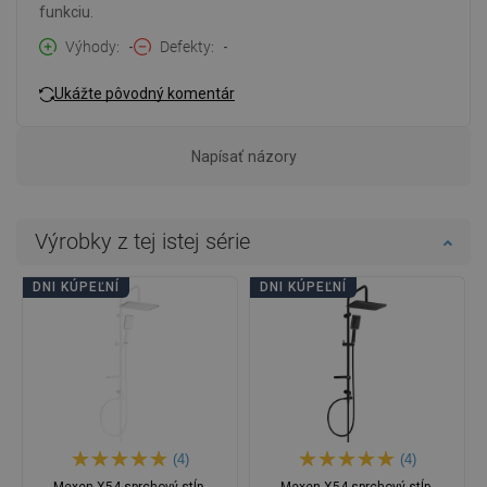
funkciu.
Výhody
-
Defekty
-
Ukážte pôvodný komentár
Napísať názory
Výrobky z tej istej série
DNI KÚPEĽNÍ
DNI KÚPEĽNÍ
(4)
(4)