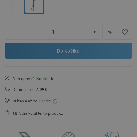
favorite_border
-
+
Do košíka
Dostupnosť:
Na sklade
Doručenie z:
4.99 €
Vrátenie až do 100 dní
ľudia
kúpil tento produkt.
3
3