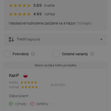
5.0
/5
Kvalita
4.9
/5
Vzhľad
Všeobecné hodnotenie založené na 4 Názor
(10 krajín)
Triediť:
Najnovší
Potvrdený
Ostatné varianty
Názor sa týka tohto produktu
KaziP
Kvalita:
06-05-2021
Vzhľad:
Odporúčam!
Výhody
-
Defekty
-