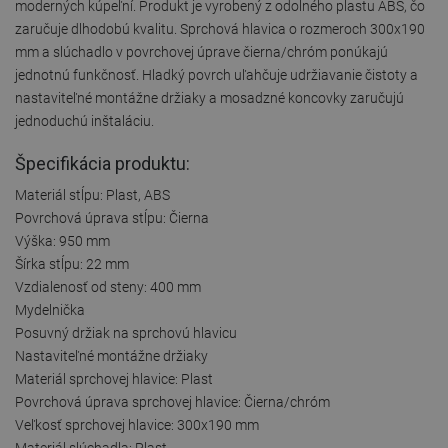
moderných kúpeľní. Produkt je vyrobený z odolného plastu ABS, čo
zaručuje dlhodobú kvalitu. Sprchová hlavica o rozmeroch 300x190
mm a slúchadlo v povrchovej úprave čierna/chróm ponúkajú
jednotnú funkčnosť. Hladký povrch uľahčuje udržiavanie čistoty a
nastaviteľné montážne držiaky a mosadzné koncovky zaručujú
jednoduchú inštaláciu.
Špecifikácia produktu:
Materiál stĺpu: Plast, ABS
Povrchová úprava stĺpu: Čierna
Výška: 950 mm
Šírka stĺpu: 22 mm
Vzdialenosť od steny: 400 mm
Mydelnička
Posuvný držiak na sprchovú hlavicu
Nastaviteľné montážne držiaky
Materiál sprchovej hlavice: Plast
Povrchová úprava sprchovej hlavice: Čierna/chróm
Veľkosť sprchovej hlavice: 300x190 mm
Materiál slúchadla: Plast