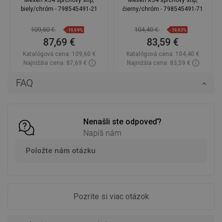
Mexen X54 sprchový stĺp,
Mexen X54 sprchový stĺp,
biely/chróm - 798545491-21
čierny/chróm - 798545491-71
109,60 €
104,40 €
-19,99%
-19,93%
87,69 €
83,59 €
Katalógová cena:
109,60 €
Katalógová cena:
104,40 €
Najnižšia cena: 87,69 €
Najnižšia cena: 83,59 €
Dostupnosť:
Na sklade
Dostupnosť:
Na sklade
FAQ
Do košíka
Do košíka
Porovnaj
favorite_border
Obľúbené
Porovnaj
favorite_border
Obľúbené
Nenašli ste odpoveď?
Napíš nám
Položte nám otázku
Pozrite si viac otázok