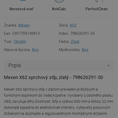
Nerezová oceľ
AntiCalc
PerfectClean
Značka:
Mexen
Séria:
X62
Ean:
5907709140813
Index:
798626291-50
Tvar:
Okrúhly
Farba:
Zlatá
Hlavová Sprcha:
Áno
Mydlovnička:
Áno
Popis
Mexen X62 sprchový stĺp, zlatý - 798626291-50
Mexen X62 sprchový stĺp v zlatom prevedení je štýlovým a
funkčným doplnkom do Vašej kúpeľne. Vyrobený z odolného plastu
ABS, zaručuje dlhú životnosť. Stĺp s výškou 950 mm a šírkou 22 mm
dokonale zapadne do akéhokoľvek interiéru. Vybavený posuvným
držiakom na slúchadlo a regulovateľnými montážnymi držiakmi