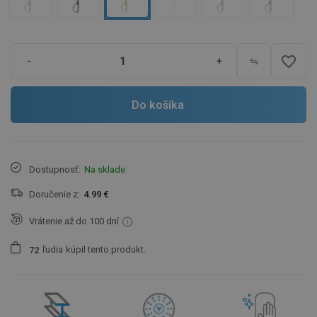
favorite_border
-
+
Do košíka
Dostupnosť:
Na sklade
Doručenie z:
4.99 €
Vrátenie až do 100 dní
ľudia
kúpil tento produkt.
7
2