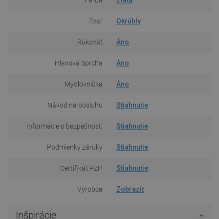
Tvar
Okrúhly
Rukoväť
Áno
Hlavová Sprcha
Áno
Mydlovnička
Áno
Návod na obsluhu
Stiahnutie
Informácie o bezpečnosti
Stiahnutie
Podmienky záruky
Stiahnutie
Certifikát PZH
Stiahnutie
Výrobca
Zobraziť
Inšpirácie