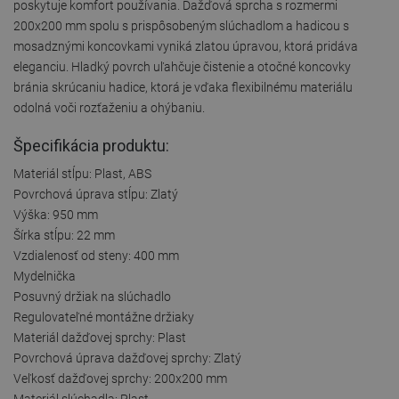
poskytuje komfort používania. Dažďová sprcha s rozmermi
200x200 mm spolu s prispôsobeným slúchadlom a hadicou s
mosadznými koncovkami vyniká zlatou úpravou, ktorá pridáva
eleganciu. Hladký povrch uľahčuje čistenie a otočné koncovky
bránia skrúcaniu hadice, ktorá je vďaka flexibilnému materiálu
odolná voči rozťaženiu a ohýbaniu.
Špecifikácia produktu:
Materiál stĺpu: Plast, ABS
Povrchová úprava stĺpu: Zlatý
Výška: 950 mm
Šírka stĺpu: 22 mm
Vzdialenosť od steny: 400 mm
Mydelnička
Posuvný držiak na slúchadlo
Regulovateľné montážne držiaky
Materiál dažďovej sprchy: Plast
Povrchová úprava dažďovej sprchy: Zlatý
Veľkosť dažďovej sprchy: 200x200 mm
Materiál slúchadla: Plast