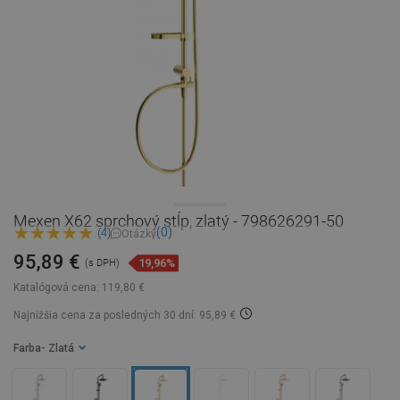
Mexen X62 sprchový stĺp, zlatý - 798626291-50
(0)
(4)
Otázky
95,89 €
19,96%
(s DPH)
Katalógová cena:
119,80 €
Najnižšia cena za posledných 30 dní: 95,89 €
Farba
- Zlatá