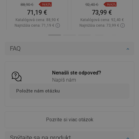
88,90 €
92,40 €
-19,92%
-19,92%
71,19 €
73,99 €
Katalógová cena:
88,90 €
Katalógová cena:
92,40 €
Najnižšia cena: 71,19 €
Najnižšia cena: 73,99 €
Dostupnosť:
Na sklade
Dostupnosť:
Na sklade
Do košíka
Do košíka
FAQ
Porovnaj
favorite_border
Obľúbené
Porovnaj
favorite_border
Obľúbené
Nenašli ste odpoveď?
Napíš nám
Položte nám otázku
Pozrite si viac otázok
Spýtajte sa na produkt