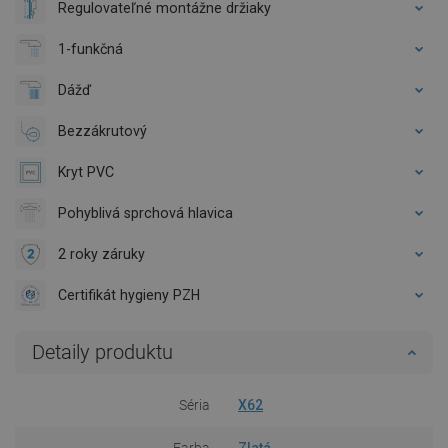
Regulovateľné montážne držiaky
1-funkčná
Dážď
Bezzákrutový
Kryt PVC
Pohyblivá sprchová hlavica
2 roky záruky
Certifikát hygieny PZH
Detaily produktu
Séria
X62
Farba
Zlatá