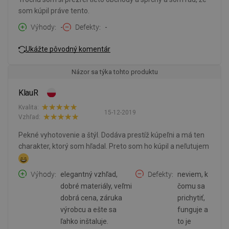
som kúpil práve tento.
Výhody
-
Defekty
-
Ukážte pôvodný komentár
Názor sa týka tohto produktu
KlauR
Kvalita:
15-12-2019
Vzhľad:
Pekné vyhotovenie a štýl. Dodáva prestíž kúpeľni a má ten
charakter, ktorý som hľadal. Preto som ho kúpil a neľutujem
Výhody
elegantný vzhľad,
Defekty
neviem, k
dobré materiály, veľmi
čomu sa
dobrá cena, záruka
prichytiť,
výrobcu a ešte sa
funguje a
ľahko inštaluje.
to je