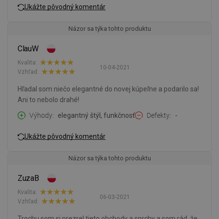
Ukážte pôvodný komentár
Názor sa týka tohto produktu
ClauW
Kvalita:
10-04-2021
Vzhľad:
Hľadal som niečo elegantné do novej kúpeľne a podarilo sa!
Ani to nebolo drahé!
Výhody
elegantný štýl, funkčnosť
Defekty
-
Ukážte pôvodný komentár
Názor sa týka tohto produktu
ZuzaB
Kvalita:
06-03-2021
Vzhľad:
Trochu som si prezrel tieto obchody a sprchy a som rád, že