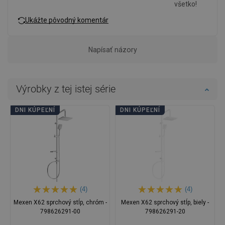
všetko!
Ukážte pôvodný komentár
Napísať názory
Výrobky z tej istej série
DNI KÚPEĽNÍ
DNI KÚPEĽNÍ
(4)
(4)
Mexen X62 sprchový stĺp, chróm -
Mexen X62 sprchový stĺp, biely -
798626291-00
798626291-20