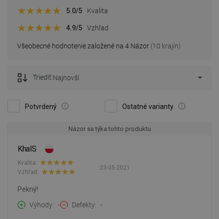
5.0
/5
Kvalita
4.9
/5
Vzhľad
Všeobecné hodnotenie založené na 4 Názor
(10 krajín)
Triediť:
Najnovší
Potvrdený
Ostatné varianty
Názor sa týka tohto produktu
KhalS
Kvalita:
23-05-2021
Vzhľad:
Pekný!
Výhody
-
Defekty
-