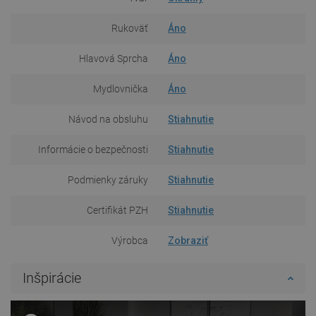
Rukoväť
Áno
Hlavová Sprcha
Áno
Mydlovnička
Áno
Návod na obsluhu
Stiahnutie
Informácie o bezpečnosti
Stiahnutie
Podmienky záruky
Stiahnutie
Certifikát PZH
Stiahnutie
Výrobca
Zobraziť
Inšpirácie