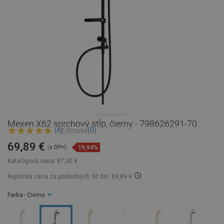
Mexen X62 sprchový stĺp, čierny - 798626291-70
(0)
(4)
Otázky
69,89 €
19,94%
(s DPH)
Katalógová cena:
87,30 €
Najnižšia cena za posledných 30 dní: 69,89 €
Farba
- Čierna