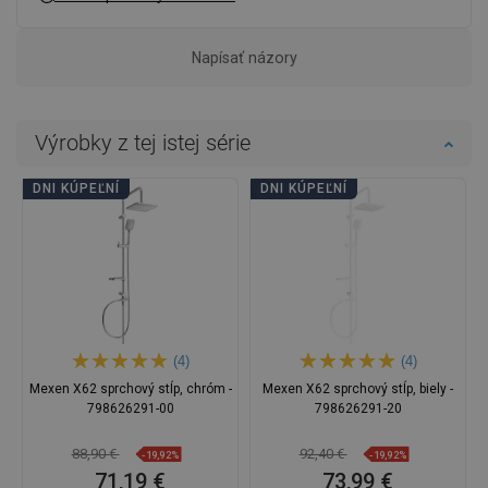
Napísať názory
Výrobky z tej istej série
DNI KÚPEĽNÍ
DNI KÚPEĽNÍ
(4)
(4)
Mexen X62 sprchový stĺp, chróm -
Mexen X62 sprchový stĺp, biely -
798626291-00
798626291-20
88,90 €
92,40 €
-19,92%
-19,92%
71,19 €
73,99 €