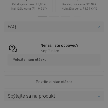
Katalógová cena:
88,90 €
Katalógová cena:
92,40 €
Najnižšia cena: 71,19 €
Najnižšia cena: 73,99 €
Dostupnosť:
Na sklade
Dostupnosť:
Na sklade
Do košíka
Do košíka
FAQ
Porovnaj
favorite_border
Obľúbené
Porovnaj
favorite_border
Obľúbené
Nenašli ste odpoveď?
Napíš nám
Položte nám otázku
Pozrite si viac otázok
Spýtajte sa na produkt