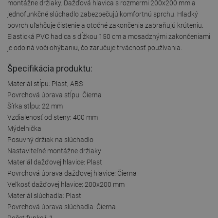
montážne držiaky. Dažďová hlavica s rozmermi 200x200 mm a
jednofunkčné slúchadlo zabezpečujú komfortnú sprchu. Hladký
povrch uľahčuje čistenie a otočné zakončenia zabraňujú krúteniu.
Elastická PVC hadica s dĺžkou 150 cm a mosadznými zakončeniami
je odolná voči ohýbaniu, čo zaručuje trvácnosť používania.
Špecifikácia produktu:
Materiál stĺpu: Plast, ABS
Povrchová úprava stĺpu: Čierna
Šírka stĺpu: 22 mm
Vzdialenosť od steny: 400 mm
Mýdelnička
Posuvný držiak na slúchadlo
Nastaviteľné montážne držiaky
Materiál dažďovej hlavice: Plast
Povrchová úprava dažďovej hlavice: Čierna
Veľkosť dažďovej hlavice: 200x200 mm
Materiál slúchadla: Plast
Povrchová úprava slúchadla: Čierna
Počet funkcií: 1