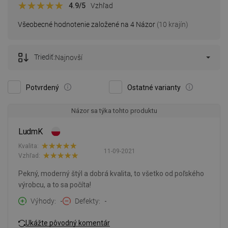
4.9
/5
Vzhľad
Všeobecné hodnotenie založené na 4 Názor
(10 krajín)
Triediť:
Najnovší
Potvrdený
Ostatné varianty
Názor sa týka tohto produktu
LudmK
Kvalita:
11-09-2021
Vzhľad:
Pekný, moderný štýl a dobrá kvalita, to všetko od poľského
výrobcu, a to sa počíta!
Výhody
-
Defekty
-
Ukážte pôvodný komentár