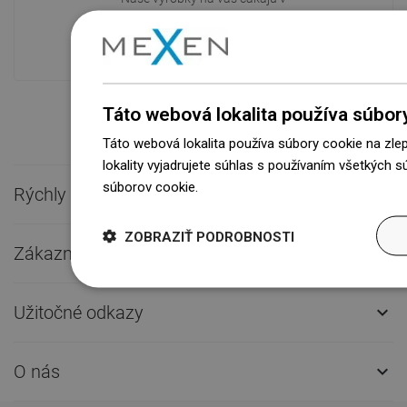
modernom sklade.Vždy pripravený na
prepravu!
Táto webová lokalita používa súbor
Táto webová lokalita používa súbory cookie na zle
lokality vyjadrujete súhlas s používaním všetkých 
súborov cookie.
Dowiedz się więcej
Rýchly kontakt

ZOBRAZIŤ PODROBNOSTI
Zákaznícky servis

Užitočné odkazy

O nás
