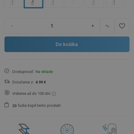
favorite_border
-
+
Do košíka
Dostupnosť:
Na sklade
Doručenie z:
4.99 €
Vrátenie až do 100 dní
ľudia
kúpil tento produkt.
2
0