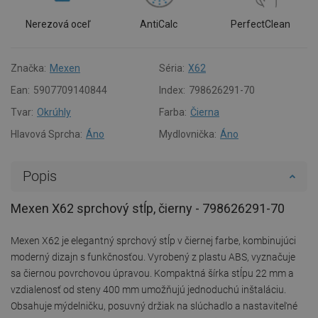
Nerezová oceľ
AntiCalc
PerfectClean
Značka:
Mexen
Séria:
X62
Ean:
5907709140844
Index:
798626291-70
Tvar:
Okrúhly
Farba:
Čierna
Hlavová Sprcha:
Áno
Mydlovnička:
Áno
Popis
Mexen X62 sprchový stĺp, čierny - 798626291-70
Mexen X62 je elegantný sprchový stĺp v čiernej farbe, kombinujúci
moderný dizajn s funkčnosťou. Vyrobený z plastu ABS, vyznačuje
sa čiernou povrchovou úpravou. Kompaktná šírka stĺpu 22 mm a
vzdialenosť od steny 400 mm umožňujú jednoduchú inštaláciu.
Obsahuje mýdelničku, posuvný držiak na slúchadlo a nastaviteľné