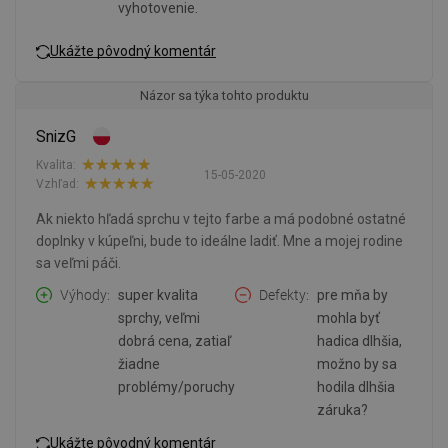
vyhotovenie.
Ukážte pôvodný komentár
Názor sa týka tohto produktu
SnizG
Kvalita:
15-05-2020
Vzhľad:
Ak niekto hľadá sprchu v tejto farbe a má podobné ostatné
doplnky v kúpeľni, bude to ideálne ladiť. Mne a mojej rodine
sa veľmi páči.
Výhody
super kvalita
Defekty
pre mňa by
sprchy, veľmi
mohla byť
dobrá cena, zatiaľ
hadica dlhšia,
žiadne
možno by sa
problémy/poruchy
hodila dlhšia
záruka?
Ukážte pôvodný komentár