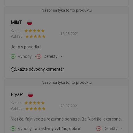
Názor sa týka tohto produktu
MilaT
Kvalita:
13-08-2021
Vzhľad:
Je to v poriadku!
Výhody
-
Defekty
-
Ukážte pôvodný komentár
Názor sa týka tohto produktu
BryaP
Kvalita:
23-07-2021
Vzhľad:
Niet čo, fajn vec za rozumné peniaze. Balík prišiel expresne.
Výhody
atraktívny vzhľad, dobré
Defekty
-