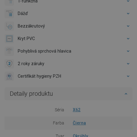
1-funkčná
Dážď
Bezzákrutový
Kryt PVC
Pohyblivá sprchová hlavica
2 roky záruky
Certifikát hygieny PZH
Detaily produktu
Séria
X62
Farba
Čierna
Tvar
Okrúhly