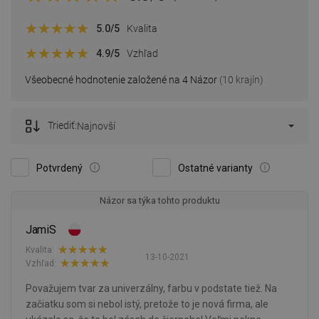
5.0
/5
Kvalita
4.9
/5
Vzhľad
Všeobecné hodnotenie založené na 4 Názor
(10 krajín)
Triediť:
Najnovší
Potvrdený
Ostatné varianty
Názor sa týka tohto produktu
JamiS
Kvalita:
13-10-2021
Vzhľad:
Považujem tvar za univerzálny, farbu v podstate tiež. Na
začiatku som si nebol istý, pretože to je nová firma, ale