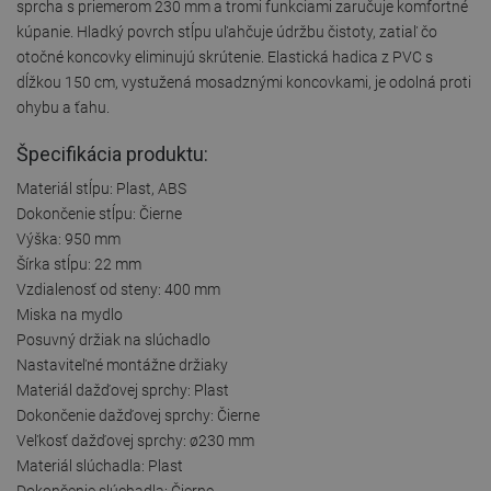
sprcha s priemerom 230 mm a tromi funkciami zaručuje komfortné
kúpanie. Hladký povrch stĺpu uľahčuje údržbu čistoty, zatiaľ čo
otočné koncovky eliminujú skrútenie. Elastická hadica z PVC s
dĺžkou 150 cm, vystužená mosadznými koncovkami, je odolná proti
ohybu a ťahu.
Špecifikácia produktu:
Materiál stĺpu: Plast, ABS
Dokončenie stĺpu: Čierne
Výška: 950 mm
Šírka stĺpu: 22 mm
Vzdialenosť od steny: 400 mm
Miska na mydlo
Posuvný držiak na slúchadlo
Nastaviteľné montážne držiaky
Materiál dažďovej sprchy: Plast
Dokončenie dažďovej sprchy: Čierne
Veľkosť dažďovej sprchy: ø230 mm
Materiál slúchadla: Plast
Dokončenie slúchadla: Čierne