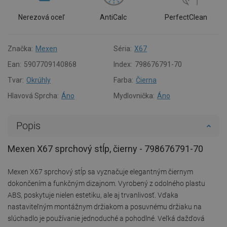
Nerezová oceľ
AntiCalc
PerfectClean
Značka:
Mexen
Séria:
X67
Ean:
5907709140868
Index:
798676791-70
Tvar:
Okrúhly
Farba:
Čierna
Hlavová Sprcha:
Áno
Mydlovnička:
Áno
Popis
Mexen X67 sprchový stĺp, čierny - 798676791-70
Mexen X67 sprchový stĺp sa vyznačuje elegantným čiernym
dokončením a funkčným dizajnom. Vyrobený z odolného plastu
ABS, poskytuje nielen estetiku, ale aj trvanlivosť. Vďaka
nastaviteľným montážnym držiakom a posuvnému držiaku na
slúchadlo je používanie jednoduché a pohodlné. Veľká dažďová