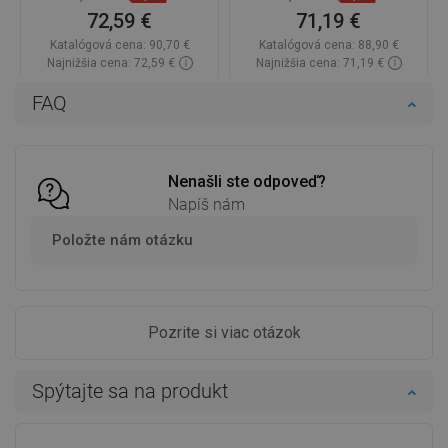
72,59 €
71,19 €
Katalógová cena:
90,70 €
Katalógová cena:
88,90 €
Najnižšia cena: 72,59 €
Najnižšia cena: 71,19 €
Dostupnosť:
Na sklade
Dostupnosť:
Na sklade
FAQ
Do košíka
Do košíka
Porovnaj
favorite_border
Obľúbené
Porovnaj
favorite_border
Obľúbené
Nenašli ste odpoveď?
Napíš nám
Položte nám otázku
Pozrite si viac otázok
Spýtajte sa na produkt