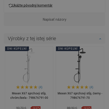
Ukážte pôvodný komentár
Napísať názory
Výrobky z tej istej série
DNI KÚPEĽNÍ
DNI KÚPEĽNÍ
(4)
(4)
Mexen X67 sprchový stĺp,
Mexen X67 sprchový stĺp, čierny -
chróm/biela - 798676791-00
798676791-70
90,70 €
88,90 €
-19,97%
-19,92%