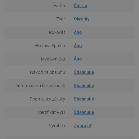
Farba
Čierna
Tvar
Okrúhly
Rukoväť
Áno
Hlavová Sprcha
Áno
Mydlovnička
Áno
Návod na obsluhu
Stiahnutie
Informácie o bezpečnosti
Stiahnutie
Podmienky záruky
Stiahnutie
Certifikát PZH
Stiahnutie
Výrobca
Zobraziť