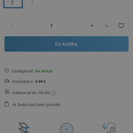
favorite_border
-
+
Do košíka
Dostupnosť:
Na sklade
Doručenie z:
4.99 €
Vrátenie až do 100 dní
ľudia
kúpil tento produkt.
1
1