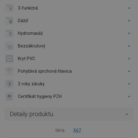
3-funkčná
Dážď
Hydromasáž
Bezzákrutový
Kryt PVC
Pohyblivá sprchová hlavica
2 roky záruky
Certifikát hygieny PZH
Detaily produktu
Séria
X67