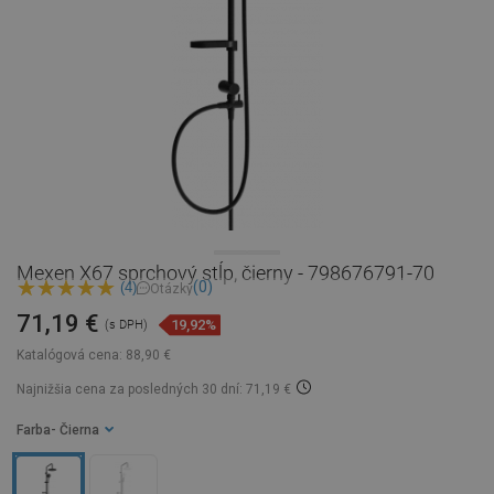
Mexen X67 sprchový stĺp, čierny - 798676791-70
(0)
(4)
Otázky
71,19 €
19,92%
(s DPH)
Katalógová cena:
88,90 €
Najnižšia cena za posledných 30 dní: 71,19 €
Farba
- Čierna