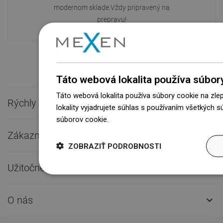
modernom sklade.Vždy pripravený na
prepravu!
Táto webová lokalita používa súbor
Táto webová lokalita používa súbory cookie na zle
Rýchly kontakt

lokality vyjadrujete súhlas s používaním všetkých 
súborov cookie.
Dowiedz się więcej
Zákaznícky servis

ZOBRAZIŤ PODROBNOSTI
Užitočné odkazy

O nás
