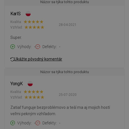
Názor sa týka tohto produktu
KarlS
Kvalita:
28-04-2021
Vzhľad:
Super.
Výhody
-
Defekty
-
Ukážte pôvodný komentár
Názor sa týka tohto produktu
YongK
Kvalita:
25-07-2020
Vzhľad:
Zatiaľ funguje bezproblémovo a teší ma aj mojich hostí
veľmi pekným vzhľadom.
Výhody
-
Defekty
-