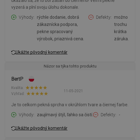
ukázalo sa, že to bol zásah do čierneho! Veľmi pekne
vyzerá a plní svoju úlohu dokonale.
Výhody
rýchle dodanie, dobrá
Defekty
možno
zákaznícka podpora,
trochu
pekne spracovaný
krátka
výrobok, priaznivá cena.
záruka.
Ukážte pôvodný komentár
Názor sa týka tohto produktu
BertP
Kvalita:
11-05-2021
Vzhľad:
Je to celkom pekná sprcha v okrúhlom tvare a čiernej farbe.
Výhody
zaujímavý štýl, ľahko sa čistí.
Defekty
-
Ukážte pôvodný komentár