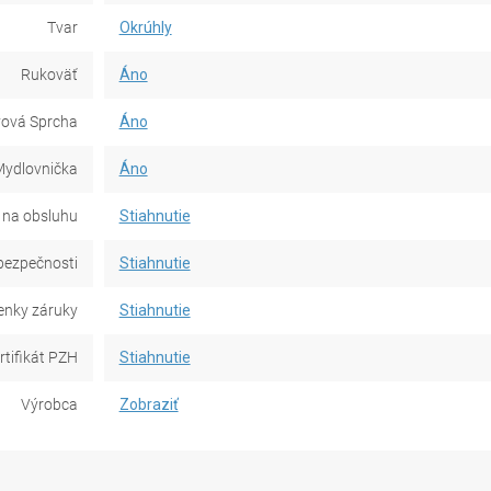
Tvar
Okrúhly
Rukoväť
Áno
vová Sprcha
Áno
ydlovnička
Áno
na obsluhu
Stiahnutie
bezpečnosti
Stiahnutie
nky záruky
Stiahnutie
rtifikát PZH
Stiahnutie
Výrobca
Zobraziť