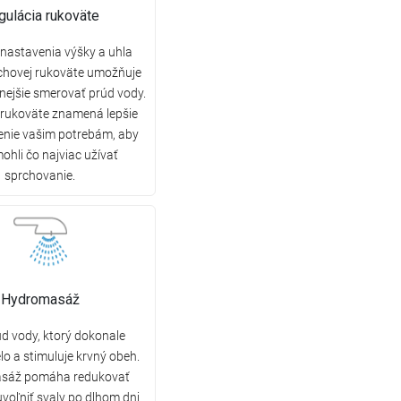
gulácia rukoväte
nastavenia výšky a uhla
chovej rukoväte umožňuje
nejšie smerovať prúd vody.
 rukoväte znamená lepšie
enie vašim potrebám, aby
mohli čo najviac užívať
sprchovanie.
Hydromasáž
úd vody, ktorý dokonale
lo a stimuluje krvný obeh.
sáž pomáha redukovať
uvoľniť svaly po dlhom dni