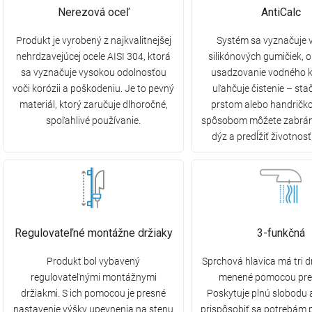
Nerezová oceľ
AntiCalc
Produkt je vyrobený z najkvalitnejšej
Systém sa vyznačuje 
nehrdzavejúcej ocele AISI 304, ktorá
silikónových gumičiek,
sa vyznačuje vysokou odolnosťou
usadzovanie vodného 
voči korózii a poškodeniu. Je to pevný
uľahčuje čistenie – stač
materiál, ktorý zaručuje dlhoročné,
prstom alebo handričk
spoľahlivé používanie.
spôsobom môžete zabrán
dýz a predĺžiť životnos
Regulovateľné montážne držiaky
3-funkčná
Produkt bol vybavený
Sprchová hlavica má tri d
regulovateľnými montážnymi
menené pomocou pre
držiakmi. S ich pomocou je presné
Poskytuje plnú slobodu
nastavenie výšky upevnenia na stenu
prispôsobiť sa potrebám 