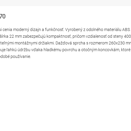
-70
í si cenia moderný dizajn a funkčnosť. Vyrobený z odolného materiálu ABS
 šírka 22 mm zabezpečujú kompaktnosť, pričom vzdialenosť od steny 400
iteľnými montážnymi držiakmi. Dažďová sprcha s rozmerom 260x230 mm 
je ľahkú údržbu vďaka hladkému povrchu a otočným koncovkám, ktoré z
hodobé používanie.