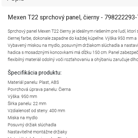
Mexen T22 sprchový panel, čierny - 798222293
Sprchový panel Mexen T22 čierny je ideálnym riešením pre ľudí, ktor
čiernej farbe, dokonale zapadne do každej kúpeľne. Výška 950 mm a
Vybavený miskou na mydlo, posuvným držiakom slúchadla a nastav
hadica s mosadznými koncovkami má dĺžku 150 cm. Panel zabezpeču
flexibilný materiál odolný voči rozťahovaniu a ohýbaniu zaručuje dl
Špecifikácia produktu:
Materiál panelu: Plast, ABS
Povrchová úprava panelu: Čierna
Výška: 950 mm
Šírka panelu: 22 mm
Vzdialenosť od steny: 400 mm
Miska na mydlo
Posuvný držiak slúchadla
Nastaviteľné montážne držiaky