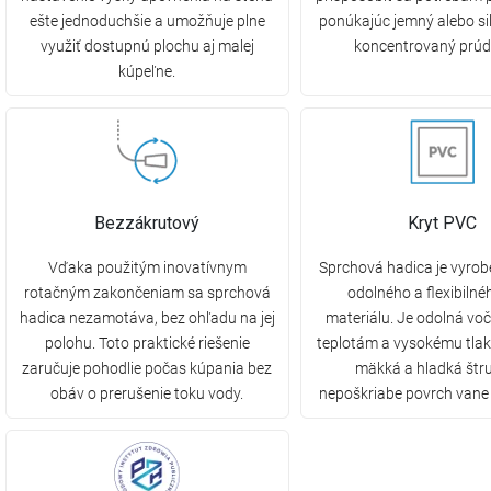
ešte jednoduchšie a umožňuje plne
ponúkajúc jemný alebo sil
využiť dostupnú plochu aj malej
koncentrovaný prúd
kúpeľne.
Bezzákrutový
Kryt PVC
Vďaka použitým inovatívnym
Sprchová hadica je vyrob
rotačným zakončeniam sa sprchová
odolného a flexibiln
hadica nezamotáva, bez ohľadu na jej
materiálu. Je odolná vo
polohu. Toto praktické riešenie
teplotám a vysokému tlaku
zaručuje pohodlie počas kúpania bez
mäkká a hladká štr
obáv o prerušenie toku vody.
nepoškriabe povrch vane 