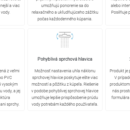
nejší a viac
umožňujú ponorenie sa do
alebo inte
 vody.
relaxačného a ukľudňujúceho zážitku
Posilňuje 
počas každodenného kúpania.
Pohyblivá sprchová hlavica
ená z veľmi
Možnosť nastavenia uhla náklonu
Produkt je
ého PVC
sprchovej hlavice poskytuje ešte viac
V prípa
či vysokým
možností a pôžitku z kúpeľa. Riešenie
produktom
 vody, a jej
v podobe pohyblivej sprchovej hlavice
nás pros
uktúra
umožňuje lepšie prispôsobenie prúdu
formulára 
ani sprchy.
vody potrebám každého používateľa.