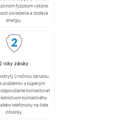
nzívnom fyzickom výkone.
pocit osvieženia a dodáva
energiu.
2 roky záruky
 pokrytý 2-ročnou zárukou.
de problémov s kúpeným
 odporúčame kontaktovať
tredníctvom kontaktného
alebo telefonicky na čísle
infolinky.