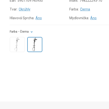
Ean:
5907709140950
Index:
798222293-70
Tvar:
Okrúhly
Farba:
Čierna
Hlavová Sprcha:
Áno
Mydlovnička:
Áno
Farba
- Čierna