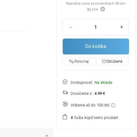
Najnižšia cena za posledných 30 dní:
82,19 €
-
+
Do košíka
favorite_border
Obľúbené
Porovnaj
Dostupnosť:
Na sklade
Doručenie z:
4.99 €
Vrátenie až do 100 dní
ľudia
kúpil tento produkt.
8