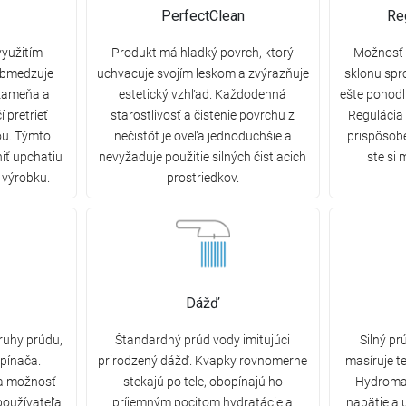
PerfectClean
Re
využitím
Produkt má hladký povrch, ktorý
Možnosť 
 obmedzuje
uchvacuje svojím leskom a zvýrazňuje
sklonu spr
kameňa a
estetický vzhľad. Každodenná
ešte pohodl
í pretrieť
starostlivosť a čistenie povrchu z
Regulácia
ou. Týmto
nečistôt je oveľa jednoduchšie a
prispôsob
iť upchatiu
nevyžaduje použitie silných čistiacich
ste si 
ť výrobku.
prostriedkov.
Dážď
ruhy prúdu,
Štandardný prúd vody imitujúci
Silný pr
pínača.
prirodzený dážď. Kvapky rovnomerne
masíruje te
 a možnosť
stekajú po tele, obopínajú ho
Hydroma
používateľa,
príjemným pocitom hydratácie a
napätie a 