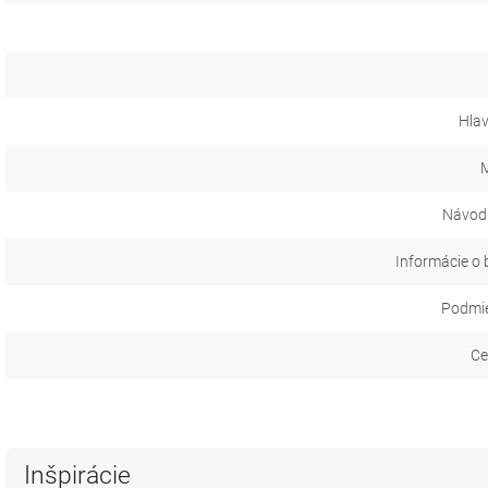
Hla
M
Návod 
Informácie o 
Podmie
Ce
Inšpirácie