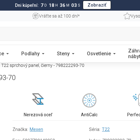
Zobraziť
7
18
36
02
Dni kúpeľní:
D
H
M
S
Vráťte sa až 100 dní*
Vyso
Záhr
ce
Podlahy
Steny
Osvetlenie
náby
T22 sprchový panel, čierny - 798222293-70
93-70
Nerezová oceľ
AntiCalc
Perfe
Značka:
Mexen
Séria:
T22