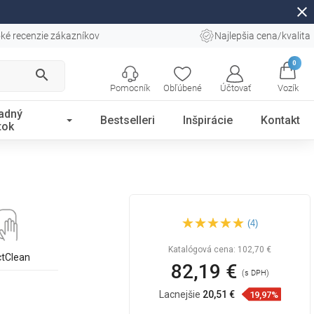
close
ké recenzie zákazníkov
Najlepšia cena/kvalita
0
search
Pomocník
Obľúbené
Účtovať
Vozík
adný
Bestselleri
Inšpirácie
Kontakt
tok
Mexen T22 sprchový panel,
(4)
čierny - 798222293-70
Katalógová cena:
102,70 €
ctClean
82,19 €
(s DPH)
Lacnejšie
20,51 €
19,97%