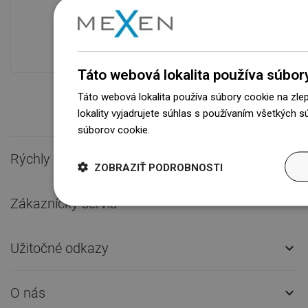
Naše výrobky na vás čakajú v
modernom sklade.Vždy pripravený na
prepravu!
Táto webová lokalita používa súbor
Táto webová lokalita používa súbory cookie na zle
lokality vyjadrujete súhlas s používaním všetkých 
súborov cookie.
Dowiedz się więcej
Rýchly kontakt

ZOBRAZIŤ PODROBNOSTI
Zákaznícky servis

Užitočné odkazy

O nás
