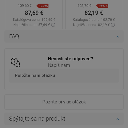
109,60 €
102,70 €
-19,99%
-19,97%
87,69 €
82,19 €
Katalógová cena:
109,60 €
Katalógová cena:
102,70 €
Najnižšia cena: 87,69 €
Najnižšia cena: 82,19 €
Dostupnosť:
2026-09-08
Dostupnosť:
Na sklade
FAQ
Do košíka
Do košíka
Porovnaj
favorite_border
Obľúbené
Porovnaj
favorite_border
Obľúbené
Nenašli ste odpoveď?
Napíš nám
Položte nám otázku
Pozrite si viac otázok
Spýtajte sa na produkt