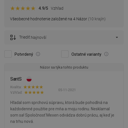
4.9
/5
Vzhľad
Všeobecné hodnotenie založené na 4 Názor
(10 krajín)
Triediť:
Najnovší
Potvrdený
Ostatné varianty
Názor sa týka tohto produktu
SantS
Kvalita:
05-11-2021
Vzhľad:
Hľadal som sprchovú súpravu, ktorá bude pohodlná na
každodenné použitie pre mňa a moju rodinu. Nesklamal
som sa! Spoločnosť Mexen odvádza dobrú prácu, aj keď je
na trhu nová.