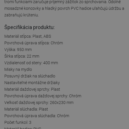
tromi funkciami zaručuje príjemný zážitok zo sprchovania. Odolné
mosadzné koncovky a hladký povrch PVC hadice uľahčujú údržbu a
zabraňujú krúteniu.
Špecifikácia produktu:
Materiál stĺpca: Plast, ABS
Povrchová úprava stĺpca: Chróm
Výška: 950 mm
Šírka stĺpca: 22 mm
Vzdialenosť od steny: 400 mm
Misky na mydlo
Posuvný držiak na slúchadlo
Nastaviteľné montážne držiaky
Materiál dažďovej sprchy: Plast
Povrchová úprava dažďovej sprchy: Chróm
Veľkosť dažďovej sprchy: 260x230 mm
Materiál slúchadla: Plast
Povrchová úprava slúchadla: Chróm
Počet funkcií: 3
Materiál hadice: PVC