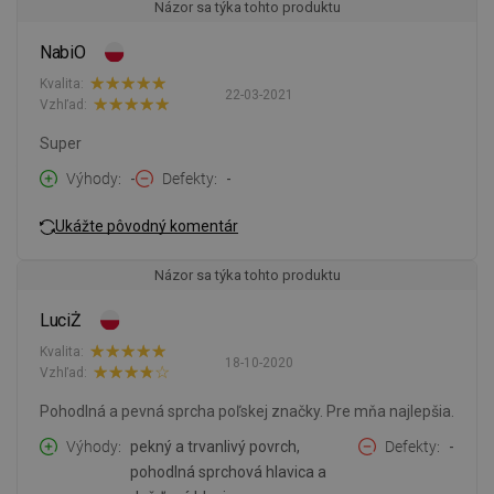
Názor sa týka tohto produktu
NabiO
Kvalita:
22-03-2021
Vzhľad:
Super
Výhody
-
Defekty
-
Ukážte pôvodný komentár
Názor sa týka tohto produktu
LuciŻ
Kvalita:
18-10-2020
Vzhľad:
Pohodlná a pevná sprcha poľskej značky. Pre mňa najlepšia.
Výhody
pekný a trvanlivý povrch,
Defekty
-
pohodlná sprchová hlavica a