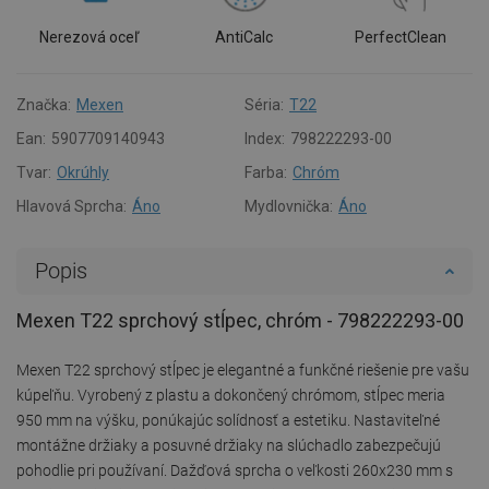
Nerezová oceľ
AntiCalc
PerfectClean
Značka:
Mexen
Séria:
T22
Ean:
5907709140943
Index:
798222293-00
Tvar:
Okrúhly
Farba:
Chróm
Hlavová Sprcha:
Áno
Mydlovnička:
Áno
Popis
Mexen T22 sprchový stĺpec, chróm - 798222293-00
Mexen T22 sprchový stĺpec je elegantné a funkčné riešenie pre vašu
kúpeľňu. Vyrobený z plastu a dokončený chrómom, stĺpec meria
950 mm na výšku, ponúkajúc solídnosť a estetiku. Nastaviteľné
montážne držiaky a posuvné držiaky na slúchadlo zabezpečujú
pohodlie pri používaní. Dažďová sprcha o veľkosti 260x230 mm s