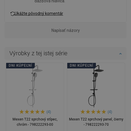
dažďová hlavica.
Ukážte pôvodný komentár
Napísať názory
Výrobky z tej istej série
DNI KÚPEĽNÍ
DNI KÚPEĽNÍ
(4)
(4)
Mexen T22 sprchový stĺpec,
Mexen T22 sprchový panel, čierny
chróm - 798222293-00
- 798222293-70