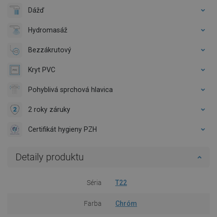
Dážď
Hydromasáž
Bezzákrutový
Kryt PVC
Pohyblivá sprchová hlavica
2 roky záruky
Certifikát hygieny PZH
Detaily produktu
Séria
T22
Farba
Chróm