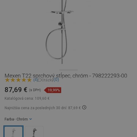
Mexen T22 sprchový stĺpec, chróm - 798222293-00
(0)
(4)
Otázky
87,69 €
19,99%
(s DPH)
Katalógová cena:
109,60 €
Najnižšia cena za posledných 30 dní: 87,69 €
Farba
- Chróm