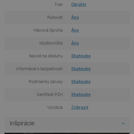
Tvar
Okrúhly
Rukoväť
Áno
Hlavová Sprcha
Áno
Mydlovnička
Áno
Návod na obsluhu
Stiahnutie
Informácie o bezpečnosti
Stiahnutie
Podmienky záruky
Stiahnutie
Certifikát PZH
Stiahnutie
Výrobca
Zobraziť
Inšpirácie