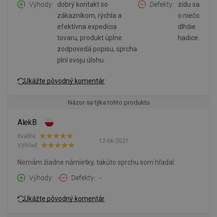
Výhody
dobrý kontakt so
Defekty
zídu sa
zákazníkom, rýchla a
o niečo
efektívna expedícia
dlhšie
tovaru, produkt úplne
hadice.
zodpovedá popisu, sprcha
plní svoju úlohu.
Ukážte pôvodný komentár
Názor sa týka tohto produktu
AlekB
Kvalita:
12-06-2021
Vzhľad:
Nemám žiadne námietky, takúto sprchu som hľadal.
Výhody
-
Defekty
-
Ukážte pôvodný komentár