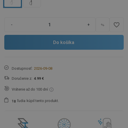
favorite_border
-
+
Do košíka
Dostupnosť:
2026-09-08
Doručenie z:
4.99 €
Vrátenie až do 100 dní
ľudia
kúpil tento produkt.
1
8