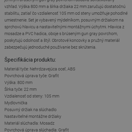
vzhľad. Výška 800 mm a šírka držiaka 22 mm zaručujú dostatočnú
stabilitu, zatiaľ čo vzdialenosť 105 mm od steny umožňuje pohodlné
umiestnenie. Set je vybavený mýdelníkom, posuvným držiakom na
sprchovú hlavicu a nastaviteľnými montážnymi úchytmi. Hlavica z
mosadze a PVC hadica, oboje s brúseným gun gray povrchom,
poskytujú odolnosť a štýl. Obrotové koncovky a pružný materiál
zabezpečujú jednoduché používanie bez skrútenia.
Špecifikácia produktu:
Materiál tyče: Nehrdzavejúca oceľ, ABS
Povrchová úprava tyče: Grafit
Výška: 800 mm
Šírka tyče: 22 mm
Vzdialenosť od steny: 105 mm
Mydlovnička
Posuvný držiak na slúchadlo
Nastaviteľné montážne držiaky
Materiál slúchadla: Mosadz
Povrchová úprava slúchadla: Grafit