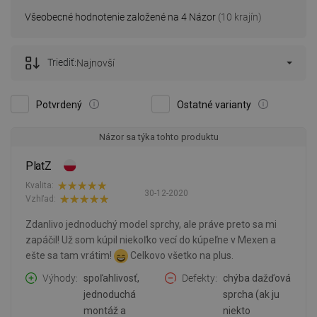
Všeobecné hodnotenie založené na 4 Názor
(10 krajín)
Triediť:
Najnovší
Potvrdený
Ostatné varianty
Názor sa týka tohto produktu
PlatZ
Kvalita:
30-12-2020
Vzhľad:
Zdanlivo jednoduchý model sprchy, ale práve preto sa mi
zapáčil! Už som kúpil niekoľko vecí do kúpeľne v Mexen a
ešte sa tam vrátim!
Celkovo všetko na plus.
Výhody
spoľahlivosť,
Defekty
chýba dažďová
jednoduchá
sprcha (ak ju
montáž a
niekto