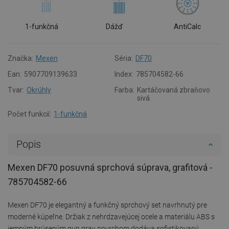
1-funkčná
Dážď
AntiCalc
Značka:
Mexen
Séria:
DF70
Ean:
5907709139633
Index:
785704582-66
Tvar:
Okrúhly
Farba:
Kartáčovaná zbraňovo
sivá
Počet funkcií:
1-funkčná
Popis
Mexen DF70 posuvná sprchová súprava, grafitová -
785704582-66
Mexen DF70 je elegantný a funkčný sprchový set navrhnutý pre
moderné kúpeľne. Držiak z nehrdzavejúcej ocele a materiálu ABS s
jemným brúseným gun gray povrchom dodáva sofistikovaný