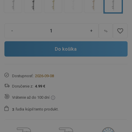
favorite_border
-
+
Do košíka
Dostupnosť:
2026-09-08
Doručenie z:
4.99 €
Vrátenie až do 100 dní
ľudia
kúpil tento produkt.
3