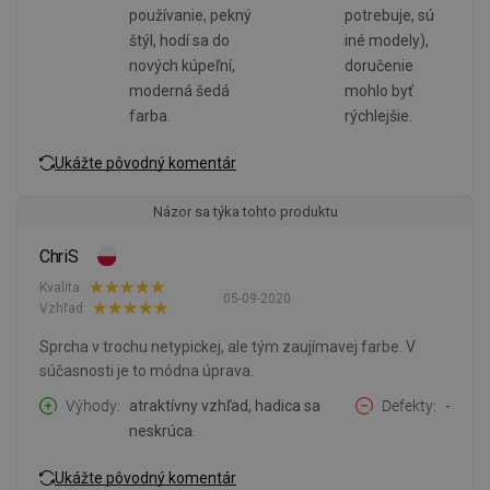
používanie, pekný
potrebuje, sú
štýl, hodí sa do
iné modely),
nových kúpeľní,
doručenie
moderná šedá
mohlo byť
farba.
rýchlejšie.
Ukážte pôvodný komentár
Názor sa týka tohto produktu
ChriS
Kvalita:
05-09-2020
Vzhľad:
Sprcha v trochu netypickej, ale tým zaujímavej farbe. V
súčasnosti je to módna úprava.
Výhody
atraktívny vzhľad, hadica sa
Defekty
-
neskrúca.
Ukážte pôvodný komentár