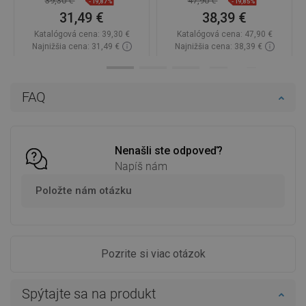
39,30 €
47,90 €
-19,87%
-19,85%
31,49 €
38,39 €
Katalógová cena:
39,30 €
Katalógová cena:
47,90 €
Najnižšia cena: 31,49 €
Najnižšia cena: 38,39 €
Dostupnosť:
Na sklade
Dostupnosť:
Na sklade
Do košíka
Do košíka
FAQ
Porovnaj
favorite_border
Obľúbené
Porovnaj
favorite_border
Obľúbené
Nenašli ste odpoveď?
Napíš nám
Položte nám otázku
Pozrite si viac otázok
Spýtajte sa na produkt