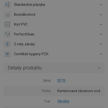
Štandardná prípojka
Bezzákrutový
Kryt PVC
PerfectClean
2 roky záruky
Certifikát hygieny PZH
Detaily produktu
Séria
DF70
Farba
Kartáčovaná zbraňovo sivá
Tvar
Okrúhly