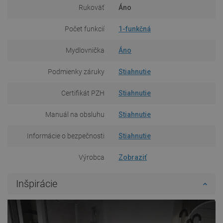
Rukoväť
Áno
Počet funkcií
1-funkčná
Mydlovnička
Áno
Podmienky záruky
Stiahnutie
Certifikát PZH
Stiahnutie
Manuál na obsluhu
Stiahnutie
Informácie o bezpečnosti
Stiahnutie
Výrobca
Zobraziť
Inšpirácie