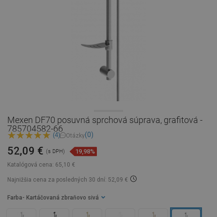
Mexen DF70 posuvná sprchová súprava, grafitová -
785704582-66
(0)
(4)
Otázky
52,09 €
19,98%
(s DPH)
Katalógová cena:
65,10 €
Najnižšia cena za posledných 30 dní: 52,09 €
Farba
- Kartáčovaná zbraňovo sivá