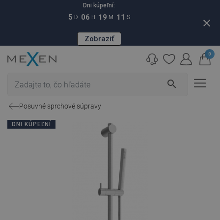
Dni kúpeľní:
5
06
19
10
D
H
M
S
close
Zobraziť
0
search
Posuvné sprchové súpravy
DNI KÚPEĽNÍ