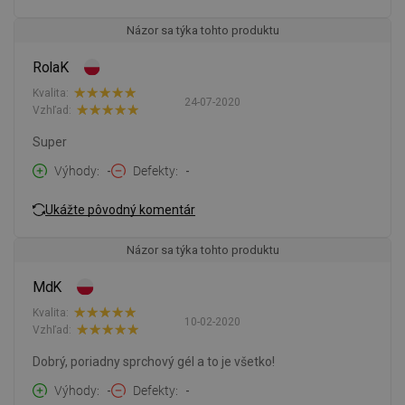
Názor sa týka tohto produktu
RolaK
Kvalita:
24-07-2020
Vzhľad:
Super
Výhody
-
Defekty
-
Ukážte pôvodný komentár
Názor sa týka tohto produktu
MdK
Kvalita:
10-02-2020
Vzhľad:
Dobrý, poriadny sprchový gél a to je všetko!
Výhody
-
Defekty
-