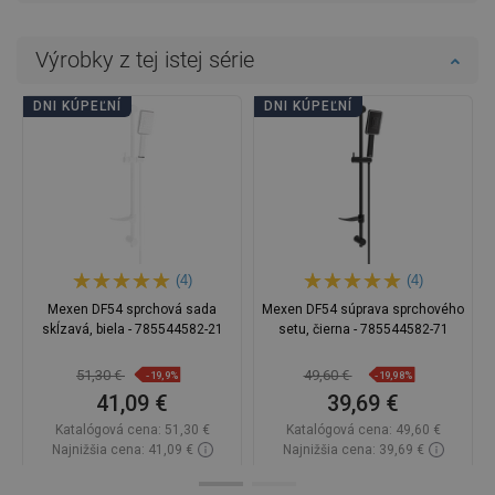
Výrobky z tej istej série
DNI KÚPEĽNÍ
DNI KÚPEĽNÍ
(4)
(4)
Mexen DF54 sprchová sada
Mexen DF54 súprava sprchového
skĺzavá, biela - 785544582-21
setu, čierna - 785544582-71
51,30 €
49,60 €
-19,9%
-19,98%
41,09 €
39,69 €
Katalógová cena:
51,30 €
Katalógová cena:
49,60 €
Najnižšia cena: 41,09 €
Najnižšia cena: 39,69 €
Dostupnosť:
Na sklade
Dostupnosť:
Na sklade