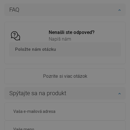
Do košíka
Do košíka
FAQ
Porovnaj
favorite_border
Obľúbené
Porovnaj
favorite_border
Obľúbené
Nenašli ste odpoveď?
Napíš nám
Položte nám otázku
Pozrite si viac otázok
Spýtajte sa na produkt