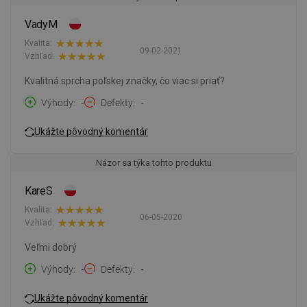
VadyM
Kvalita:
09-02-2021
Vzhľad:
Kvalitná sprcha poľskej značky, čo viac si priať?
Výhody
-
Defekty
-
Ukážte pôvodný komentár
Názor sa týka tohto produktu
KareS
Kvalita:
06-05-2020
Vzhľad:
Veľmi dobrý
Výhody
-
Defekty
-
Ukážte pôvodný komentár