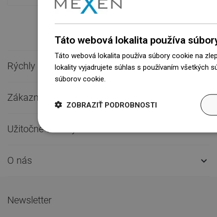
Táto webová lokalita používa súbor
Táto webová lokalita používa súbory cookie na zle
Rýchly kontakt

lokality vyjadrujete súhlas s používaním všetkých 
súborov cookie.
Dowiedz się więcej
Zákaznícky servis

ZOBRAZIŤ PODROBNOSTI
Užitočné odkazy

O nás

Newsletter