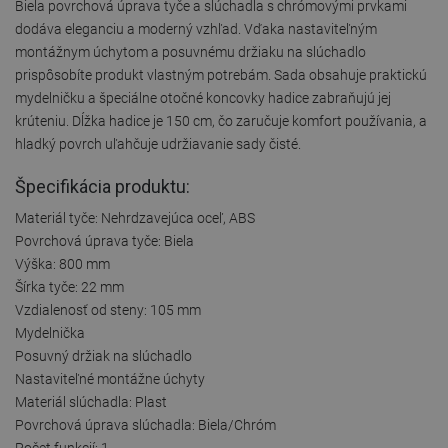
Biela povrchová úprava tyče a slúchadla s chrómovými prvkami
dodáva eleganciu a moderný vzhľad. Vďaka nastaviteľným
montážnym úchytom a posuvnému držiaku na slúchadlo
prispôsobíte produkt vlastným potrebám. Sada obsahuje praktickú
mydelničku a špeciálne otočné koncovky hadice zabraňujú jej
krúteniu. Dĺžka hadice je 150 cm, čo zaručuje komfort používania, a
hladký povrch uľahčuje udržiavanie sady čisté.
Špecifikácia produktu:
Materiál tyče: Nehrdzavejúca oceľ, ABS
Povrchová úprava tyče: Biela
Výška: 800 mm
Šírka tyče: 22 mm
Vzdialenosť od steny: 105 mm
Mydelnička
Posuvný držiak na slúchadlo
Nastaviteľné montážne úchyty
Materiál slúchadla: Plast
Povrchová úprava slúchadla: Biela/Chróm
Počet funkcií: 1