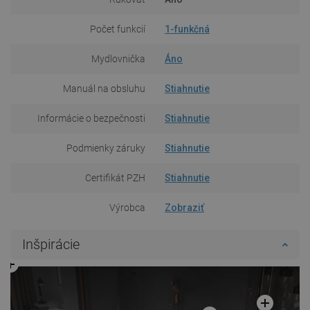
Počet funkcií
1-funkčná
Mydlovnička
Áno
Manuál na obsluhu
Stiahnutie
Informácie o bezpečnosti
Stiahnutie
Podmienky záruky
Stiahnutie
Certifikát PZH
Stiahnutie
Výrobca
Zobraziť
Inšpirácie