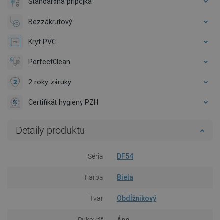
Štandardná prípojka
Bezzákrutový
Kryt PVC
PerfectClean
2 roky záruky
Certifikát hygieny PZH
Detaily produktu
Séria
DF54
Farba
Biela
Tvar
Obdĺžnikový
Rukoväť
Áno