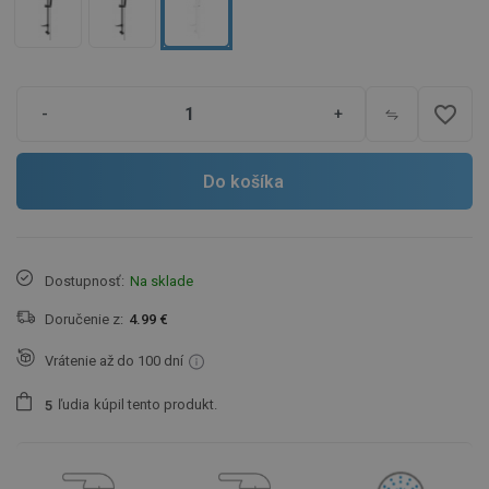
favorite_border
-
+
Do košíka
Dostupnosť:
Na sklade
Doručenie z:
4.99 €
Vrátenie až do 100 dní
ľudia
kúpil tento produkt.
5