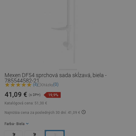
Mexen DF54 sprchová sada skĺzavá, biela -
785544582-21
(0)
(4)
Otázky
41,09 €
19,9%
(s DPH)
Katalógová cena:
51,30 €
Najnižšia cena za posledných 30 dní: 41,09 €
Farba
- Biela