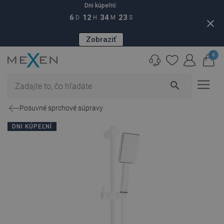
Dni kúpeľní:
6
12
34
22
D
H
M
S
close
Zobraziť
0
search
Posuvné sprchové súpravy
DNI KÚPEĽNÍ