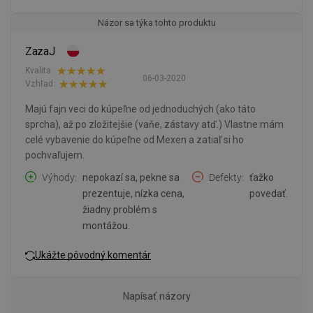
Názor sa týka tohto produktu
ZazaJ
Kvalita:
06-03-2020
Vzhľad:
Majú fajn veci do kúpeľne od jednoduchých (ako táto
sprcha), až po zložitejšie (vaňe, zástavy atď.) Vlastne mám
celé vybavenie do kúpeľne od Mexen a zatiaľ si ho
pochvaľujem.
Výhody
nepokazí sa, pekne sa
Defekty
ťažko
prezentuje, nízka cena,
povedať.
žiadny problém s
montážou.
Ukážte pôvodný komentár
Napísať názory