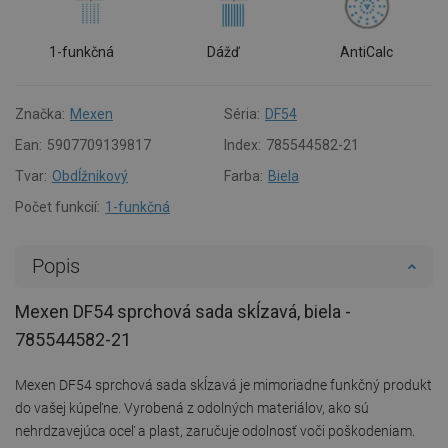
1-funkčná
Dážď
AntiCalc
Značka:
Mexen
Séria:
DF54
Ean:
5907709139817
Index:
785544582-21
Tvar:
Obdĺžnikový
Farba:
Biela
Počet funkcií:
1-funkčná
Popis
Mexen DF54 sprchová sada skĺzavá, biela -
785544582-21
Mexen DF54 sprchová sada skĺzavá je mimoriadne funkčný produkt
do vašej kúpeľne. Vyrobená z odolných materiálov, ako sú
nehrdzavejúca oceľ a plast, zaručuje odolnosť voči poškodeniam.