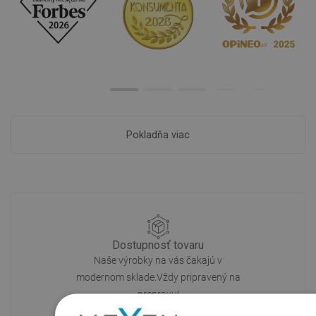
Pokladňa viac
Dostupnosť tovaru
Naše výrobky na vás čakajú v
modernom sklade.Vždy pripravený na
prepravu!