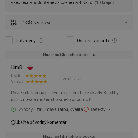
Všeobecné hodnotenie založené na 4 Názor
(10 krajín)
Triediť:
Najnovší
Potvrdený
Ostatné varianty
Názor sa týka tohto produktu
KimR
Kvalita:
28-02-2021
Vzhľad:
Poviem tak: cena je skvelá a produkt tiež skvelý. Kúpil by
som znova a môžem ho smelo odporučiť!
Výhody
zaujímavá farba, kvalita.
Defekty
-
Ukážte pôvodný komentár
Názor sa týka tohto produktu