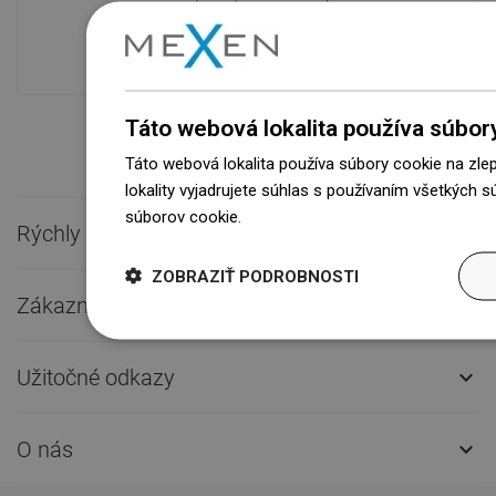
modernom sklade.Vždy pripravený na
prepravu!
Táto webová lokalita používa súbor
Táto webová lokalita používa súbory cookie na zle
lokality vyjadrujete súhlas s používaním všetkých 
súborov cookie.
Dowiedz się więcej
Rýchly kontakt

ZOBRAZIŤ PODROBNOSTI
Zákaznícky servis

Užitočné odkazy

O nás
