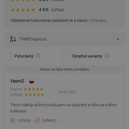
4.9
/5
Vzhľad
Všeobecné hodnotenie založené na 4 Názor
(10 krajín)
Triediť:
Najnovší
Potvrdený
Ostatné varianty
Názor sa týka tohto produktu
YasmD
Kvalita:
29-03-2021
Vzhľad:
Tento nákup určite považujem za úspešný a ešte sa vrátim
k Mexen!
Výhody
-
Defekty
-