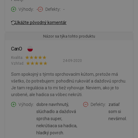
Výhody
-
Defekty
-
Ukážte pôvodný komentár
Názor sa týka tohto produktu
CanO
Kvalita:
24-09-2020
Vzhľad:
Som spokojný s týmto sprchovacím kútom, pretože má
všetko, čo potrebujem: pohodlnú rukoväť a dažďovú sprchu.
Je tam regulácia a to mi tiež vyhovuje. Neviem, ako je to
urobené, ale hadica sa vôbec nekrúti.
Výhody
dobre navrhnutý,
Defekty
zatiaľ
slúchadlo a dažďová
som si
sprcha super,
nevšimol.
nekrútiaca sa hadica,
hladký povrch.