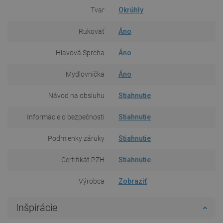
Tvar
Okrúhly
Rukoväť
Áno
Hlavová Sprcha
Áno
Mydlovnička
Áno
Návod na obsluhu
Stiahnutie
Informácie o bezpečnosti
Stiahnutie
Podmienky záruky
Stiahnutie
Certifikát PZH
Stiahnutie
Výrobca
Zobraziť
Inšpirácie