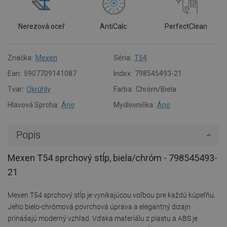
Nerezová oceľ
AntiCalc
PerfectClean
Značka:
Mexen
Séria:
T54
Ean:
5907709141087
Index:
798545493-21
Tvar:
Okrúhly
Farba:
Chróm/Biela
Hlavová Sprcha:
Áno
Mydlovnička:
Áno
Popis
Mexen T54 sprchový stĺp, biela/chróm - 798545493-
21
Mexen T54 sprchový stĺp je vynikajúcou voľbou pre každú kúpeľňu.
Jeho bielo-chrómová povrchová úprava a elegantný dizajn
prinášajú moderný vzhľad. Vďaka materiálu z plastu a ABS je