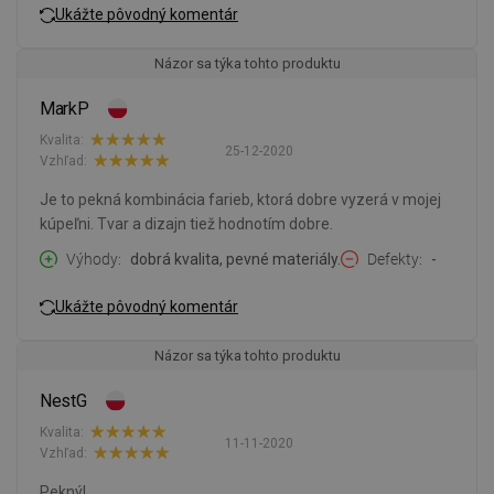
Ukážte pôvodný komentár
Názor sa týka tohto produktu
MarkP
Kvalita:
25-12-2020
Vzhľad:
Je to pekná kombinácia farieb, ktorá dobre vyzerá v mojej
kúpeľni. Tvar a dizajn tiež hodnotím dobre.
Výhody
dobrá kvalita, pevné materiály.
Defekty
-
Ukážte pôvodný komentár
Názor sa týka tohto produktu
NestG
Kvalita:
11-11-2020
Vzhľad:
Pekný!