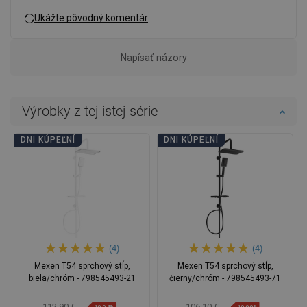
Ukážte pôvodný komentár
Napísať názory
Výrobky z tej istej série
DNI KÚPEĽNÍ
DNI KÚPEĽNÍ
(4)
(4)
Mexen T54 sprchový stĺp,
Mexen T54 sprchový stĺp,
biela/chróm - 798545493-21
čierny/chróm - 798545493-71
112,90 €
106,10 €
-19,94%
-19,99%