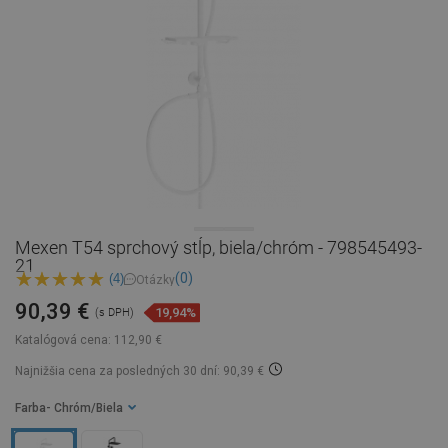
Mexen T54 sprchový stĺp, biela/chróm - 798545493-
21
(0)
(4)
Otázky
90,39 €
19,94%
(s DPH)
Katalógová cena:
112,90 €
Najnižšia cena za posledných 30 dní: 90,39 €
Farba
- Chróm/Biela