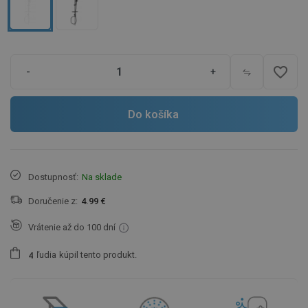
favorite_border
-
+
Do košíka
Dostupnosť:
Na sklade
Doručenie z:
4.99 €
Vrátenie až do 100 dní
ľudia
kúpil tento produkt.
4