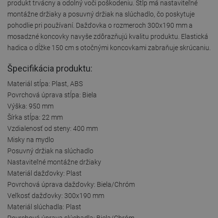
produkt trvácny a odolný voči poškodeniu. Stĺp má nastaviteľné
montážne držiaky a posuvný držiak na slúchadlo, čo poskytuje
pohodlie pri používaní. Dažďovka o rozmeroch 300x190 mm a
mosadzné koncovky navyše zdôrazňujú kvalitu produktu. Elastická
hadica o dĺžke 150 cm s otočnými koncovkami zabraňuje skrúcaniu.
Špecifikácia produktu:
Materiál stĺpa: Plast, ABS
Povrchová úprava stĺpa: Biela
Výška: 950 mm
Šírka stĺpa: 22 mm
Vzdialenosť od steny: 400 mm
Misky na mydlo
Posuvný držiak na slúchadlo
Nastaviteľné montážne držiaky
Materiál dažďovky: Plast
Povrchová úprava dažďovky: Biela/Chróm
Veľkosť dažďovky: 300x190 mm
Materiál slúchadla: Plast
Povrchová úprava slúchadla: Biela/Chróm