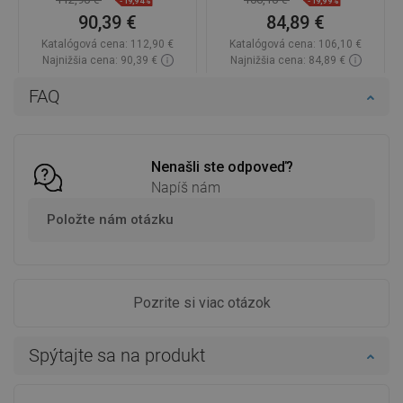
90,39 €
84,89 €
Katalógová cena:
112,90 €
Katalógová cena:
106,10 €
Najnižšia cena: 90,39 €
Najnižšia cena: 84,89 €
Dostupnosť:
Na sklade
Dostupnosť:
Na sklade
FAQ
Do košíka
Do košíka
Porovnaj
favorite_border
Obľúbené
Porovnaj
favorite_border
Obľúbené
Nenašli ste odpoveď?
Napíš nám
Položte nám otázku
Pozrite si viac otázok
Spýtajte sa na produkt