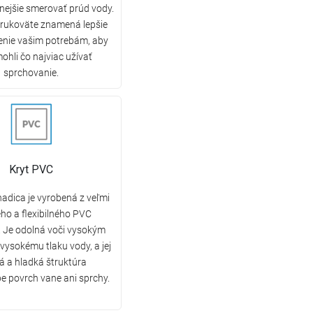
nejšie smerovať prúd vody.
 rukoväte znamená lepšie
enie vašim potrebám, aby
mohli čo najviac užívať
sprchovanie.
Kryt PVC
adica je vyrobená z veľmi
ho a flexibilného PVC
. Je odolná voči vysokým
vysokému tlaku vody, a jej
 a hladká štruktúra
e povrch vane ani sprchy.