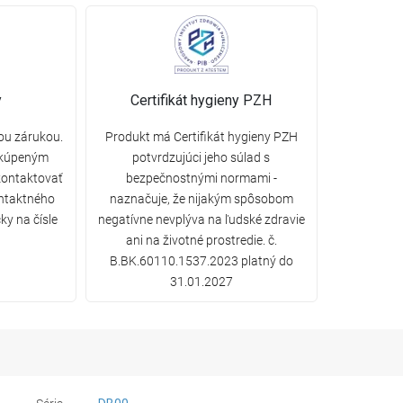
y
Certifikát hygieny PZH
ou zárukou.
Produkt má Certifikát hygieny PZH
 kúpeným
potvrdzujúci jeho súlad s
ontaktovať
bezpečnostnými normami -
ntaktného
naznačuje, že nijakým spôsobom
ky na čísle
negatívne nevplýva na ľudské zdravie
ani na životné prostredie. č.
B.BK.60110.1537.2023 platný do
31.01.2027