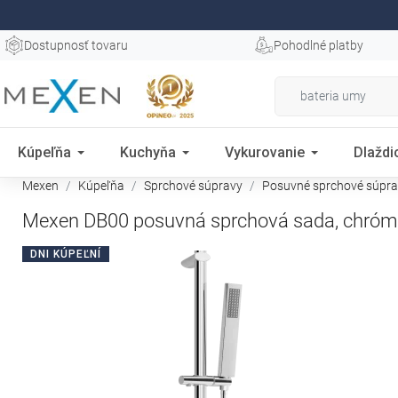
Dostupnosť tovaru
Pohodlné platby
Kúpeľňa
Kuchyňa
Vykurovanie
Dlaždi
Mexen
Kúpeľňa
Sprchové súpravy
Posuvné sprchové súpr
Mexen DB00 posuvná sprchová sada, chróm
DNI KÚPEĽNÍ