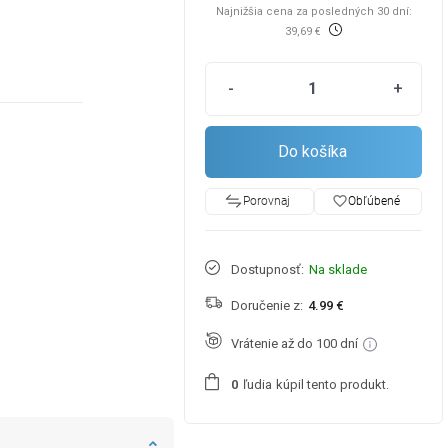
Najnižšia cena za posledných 30 dní:
39,69 €
-
+
Do košíka
favorite_border
Obľúbené
Porovnaj
Dostupnosť:
Na sklade
Doručenie z:
4.99 €
Vrátenie až do 100 dní
ľudia
kúpil tento produkt.
0