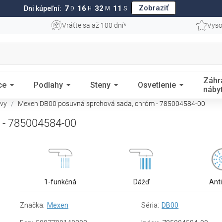
Zobraziť
7
16
32
10
Dni kúpeľní:
D
H
M
S
Vráťte sa až 100 dní*
Vyso
Záhr
ce
Podlahy
Steny
Osvetlenie
náby
avy
Mexen DB00 posuvná sprchová sada, chróm - 785004584-00
 - 785004584-00
1-funkčná
Dážď
Ant
Značka:
Mexen
Séria:
DB00