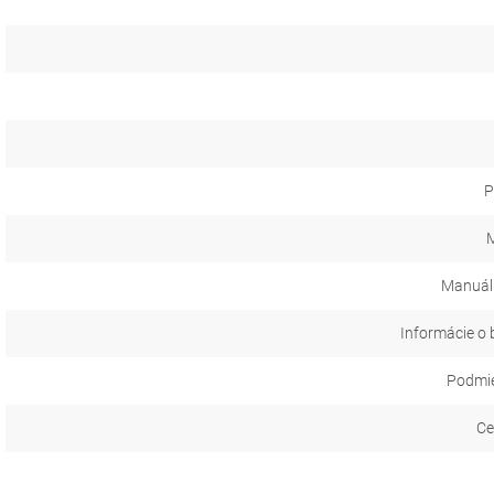
P
M
Manuál
Informácie o 
Podmie
Ce