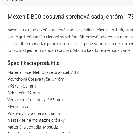
Mexen DB00 posuvná sprchová sada, chróm - 
Mexen DB00 posuvná sprchová sada je ideálne riešenie pre ľudí, ktorí
zaručuje trvácnosť a elegantný vzhľad. Chrómová povrchová úprava 
slúchadlo z mosadze ponúka pohodlie pri používaní, a otočné a pru
funkčnosť jednej možnosti sprchy uľahčujú každodenné používanie.
Špecifikácia produktu:
Materiál tyče: Nehrdzavejúca oceľ, ABS
Povrchová úprava tyče: Chróm
Výška: 750 mm
Šírka tyče: 29 mm
Vzdialenosť od steny: 165 mm
Mydelnička
Posuvný držiak na slúchadlo
Nastaviteľné montážne držiaky
Materiál slúchadla: Mosadz