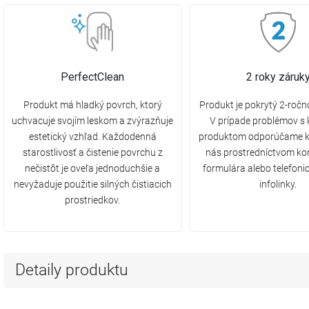
PerfectClean
2 roky záruk
Produkt má hladký povrch, ktorý
Produkt je pokrytý 2-ročn
uchvacuje svojím leskom a zvýrazňuje
V prípade problémov s
estetický vzhľad. Každodenná
produktom odporúčame k
starostlivosť a čistenie povrchu z
nás prostredníctvom ko
nečistôt je oveľa jednoduchšie a
formulára alebo telefonic
nevyžaduje použitie silných čistiacich
infolinky.
prostriedkov.
Detaily produktu