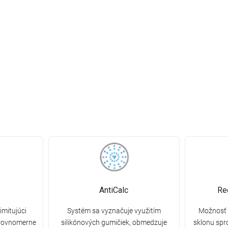
AntiCalc
Re
imitujúci
Systém sa vyznačuje využitím
Možnosť 
 rovnomerne
silikónových gumičiek, obmedzuje
sklonu spr