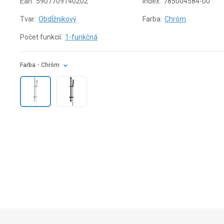
Ean:
5907709140202
Index:
785004584-00
Tvar:
Obdĺžnikový
Farba:
Chróm
Počet funkcií:
1-funkčná
Farba
- Chróm