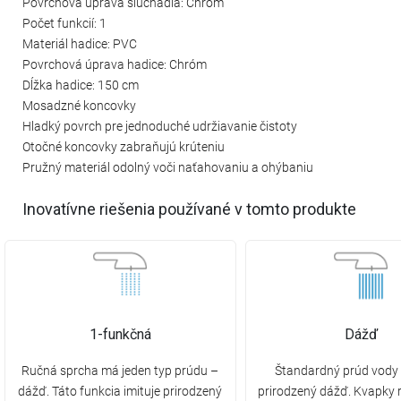
Povrchová úprava slúchadla: Chróm
Počet funkcií: 1
Materiál hadice: PVC
Povrchová úprava hadice: Chróm
Dĺžka hadice: 150 cm
Mosadzné koncovky
Hladký povrch pre jednoduché udržiavanie čistoty
Otočné koncovky zabraňujú krúteniu
Pružný materiál odolný voči naťahovaniu a ohýbaniu
Inovatívne riešenia používané v tomto produkte
1-funkčná
Dážď
Ručná sprcha má jeden typ prúdu –
Štandardný prúd vody 
dážď. Táto funkcia imituje prirodzený
prirodzený dážď. Kvapky