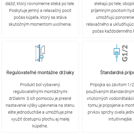
dážď, ktorý rovnomerne steká po tele.
stekajú po tele, obop
Poskytuje jemný a relaxačný pocit
príjemným pocitom hyd
počas kúpeľa, ktorý sa stáva
umožňujú ponorenie
skutočným momentom uvoľnenia.
relaxačného a ukľudňujúc
počas každodenného 
Regulovateľné montážne držiaky
Štandardná príp
Produkt bol vybavený
Prípojka so závitom 1/2
regulovateľnými montážnymi
používaným štandardným
držiakmi. S ich pomocou je presné
vnútorných vodoinštalác
nastavenie výšky upevnenia na stenu
tomu je pripojenie a mon
ešte jednoduchšie a umožňuje plne
prvkov sprchy oveľa jed
využiť dostupnú plochu aj malej
intuitívnejšie.
kúpeľne.