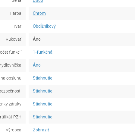
Séria
DB00
Farba
Chróm
Tvar
Obdĺžnikový
Rukoväť
Áno
očet funkcií
1-funkčná
ydlovnička
Áno
 na obsluhu
Stiahnutie
bezpečnosti
Stiahnutie
nky záruky
Stiahnutie
rtifikát PZH
Stiahnutie
Výrobca
Zobraziť