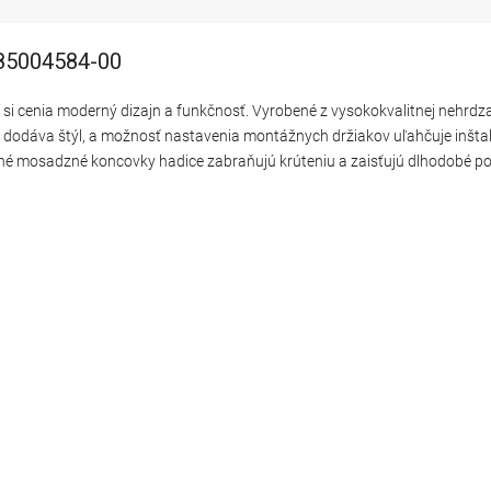
785004584-00
 si cenia moderný dizajn a funkčnosť. Vyrobené z vysokokvalitnej nehrdza
dodáva štýl, a možnosť nastavenia montážnych držiakov uľahčuje inštal
žné mosadzné koncovky hadice zabraňujú krúteniu a zaisťujú dlhodobé po