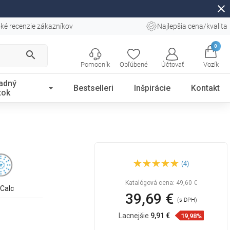
close
ké recenzie zákazníkov
Najlepšia cena/kvalita
0
search
Pomocník
Obľúbené
Účtovať
Vozík
adný
Bestselleri
Inšpirácie
Kontakt
tok
Mexen DB00 posuvná
(4)
sprchová sada, chróm -
785004584-00
Katalógová cena:
49,60 €
iCalc
39,69 €
(s DPH)
Lacnejšie
9,91 €
19,98%