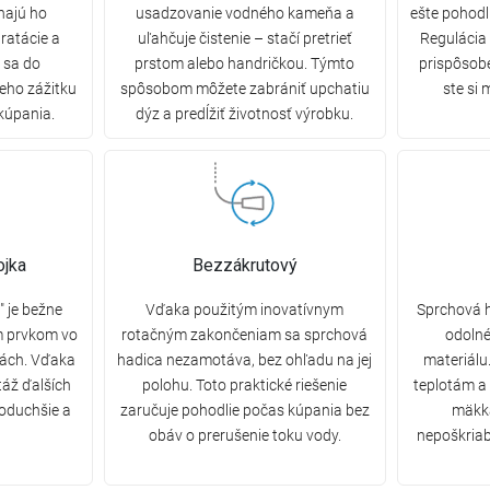
ínajú ho
usadzovanie vodného kameňa a
ešte pohodl
ratácie a
uľahčuje čistenie – stačí pretrieť
Regulácia
 sa do
prstom alebo handričkou. Týmto
prispôsob
eho zážitku
spôsobom môžete zabrániť upchatiu
ste si 
kúpania.
dýz a predĺžiť životnosť výrobku.
ojka
Bezzákrutový
" je bežne
Vďaka použitým inovatívnym
Sprchová h
 prvkom vo
rotačným zakončeniam sa sprchová
odolné
iách. Vďaka
hadica nezamotáva, bez ohľadu na jej
materiálu
táž ďalších
polohu. Toto praktické riešenie
teplotám a 
noduchšie a
zaručuje pohodlie počas kúpania bez
mäkká
obáv o prerušenie toku vody.
nepoškriab