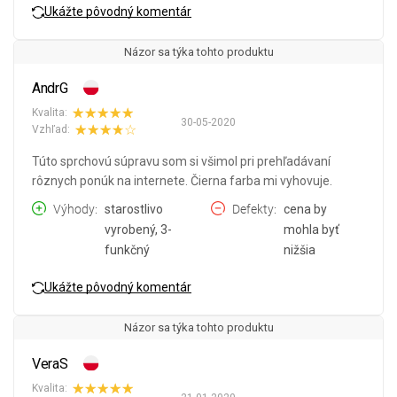
Ukážte pôvodný komentár
Názor sa týka tohto produktu
AndrG
Kvalita:
30-05-2020
Vzhľad:
Túto sprchovú súpravu som si všimol pri prehľadávaní
rôznych ponúk na internete. Čierna farba mi vyhovuje.
Výhody
starostlivo
Defekty
cena by
vyrobený, 3-
mohla byť
funkčný
nižšia
Ukážte pôvodný komentár
Názor sa týka tohto produktu
VeraS
Kvalita: