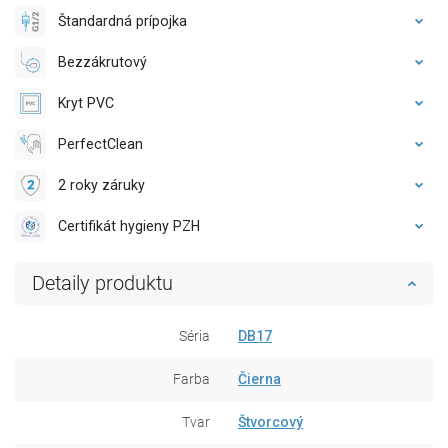
Štandardná prípojka
Bezzákrutový
Kryt PVC
PerfectClean
2 roky záruky
Certifikát hygieny PZH
Detaily produktu
Séria
DB17
Farba
Čierna
Tvar
Štvorcový