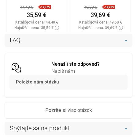
44,40 €
49,60 €
-19,84%
-19,98%
35,59 €
39,69 €
Katalógová cena:
44,40 €
Katalógová cena:
49,60 €
Najnižšia cena: 35,59 €
Najnižšia cena: 39,69 €
Dostupnosť:
Na sklade
Dostupnosť:
Na sklade
FAQ
Do košíka
Do košíka
Porovnaj
favorite_border
Obľúbené
Porovnaj
favorite_border
Obľúbené
Nenašli ste odpoveď?
Napíš nám
Položte nám otázku
Pozrite si viac otázok
Spýtajte sa na produkt