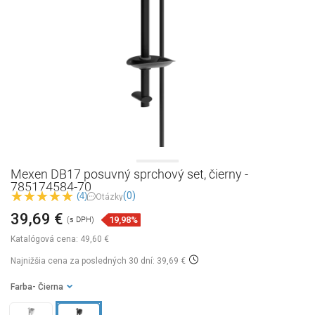
Mexen DB17 posuvný sprchový set, čierny -
785174584-70
(0)
(4)
Otázky
39,69 €
19,98%
(s DPH)
Katalógová cena:
49,60 €
Najnižšia cena za posledných 30 dní: 39,69 €
Farba
- Čierna