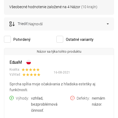
Všeobecné hodnotenie založené na 4 Názor
(10 krajín)
Triediť:
Najnovší
Potvrdený
Ostatné varianty
Názor sa týka tohto produktu
EduaM
Kvalita:
16-08-2021
Vzhľad:
Sprcha spĺňa moje očakávania z hľadiska estetiky aj
funkčnosti.
Výhody
vzhľad,
Defekty
nemám
bezproblémová
názor.
činnosť.