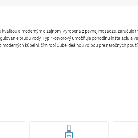
 kvalitou a moderným dizajnom. Vyrobená z pevnej mosadze, zaručuje trv
egulovanie prúdu vody. Typ 4-otvorový umožňuje pohodlnú inštaláciu a vs
 moderných kúpeľní, čím robí Cube ideálnou voľbou pre náročných použí