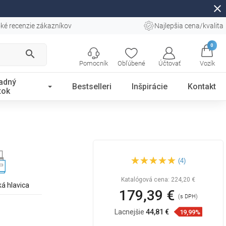
close
ké recenzie zákazníkov
Najlepšia cena/kvalita
0
search
Pomocník
Obľúbené
Účtovať
Vozík
adný
Bestselleri
Inšpirácie
Kontakt
tok
Mexen Cube vaňová batéria,
(4)
chróm - 72932-00
Katalógová cena:
224,20 €
á hlavica
179,39 €
(s DPH)
Lacnejšie
44,81 €
19,99%