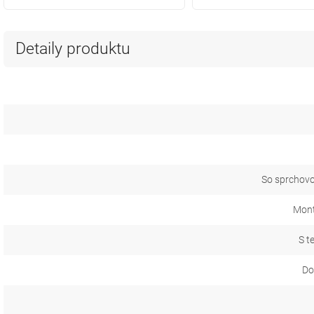
Detaily produktu
So sprchov
Mont
S t
Do