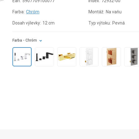
Ean:
5907709100077
Index:
72932-00
Farba:
Chróm
Montáž:
Na vaňu
Dosah výlevky:
12 cm
Typ výtoku:
Pevná
Farba
- Chróm