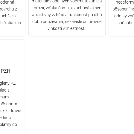
materiálov odolných voči matovaniu a
ždodenná
nedeformu
korózii, vďaka čomu si zachováva svoj
 povrchu z
pôsobení hor
atraktívny vzhľad a funkčnosť po dlhú
duchšie a
odolný voč
dobu používania, nezávisle od úrovne
h čistiacich
spôsobe
vlhkosti v miestnosti.
y PZH
ygieny PZH
úlad s
mami -
 spôsobom
ské zdravie
die. č.
platný do