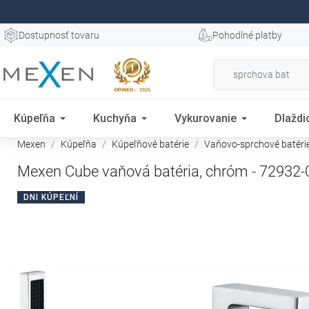
Dostupnosť tovaru
Pohodlné platby
Kúpeľňa
Kuchyňa
Vykurovanie
Dlaždi
Mexen
Kúpeľňa
Kúpeľňové batérie
Vaňovo-sprchové batéri
Mexen Cube vaňová batéria, chróm - 72932-
DNI KÚPEĽNÍ