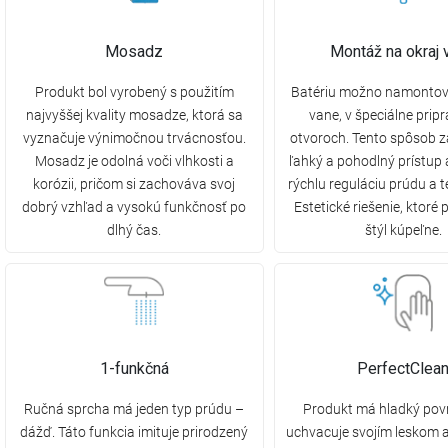
Mosadz
Montáž na okraj 
Produkt bol vyrobený s použitím
Batériu možno namontova
najvyššej kvality mosadze, ktorá sa
vane, v špeciálne prip
vyznačuje výnimočnou trvácnosťou.
otvoroch. Tento spôsob 
Mosadz je odolná voči vlhkosti a
ľahký a pohodlný prístup
korózii, pričom si zachováva svoj
rýchlu reguláciu prúdu a t
dobrý vzhľad a vysokú funkčnosť po
Estetické riešenie, ktoré 
dlhý čas.
štýl kúpeľne.
1-funkčná
PerfectClea
Ručná sprcha má jeden typ prúdu –
Produkt má hladký povr
dážď. Táto funkcia imituje prirodzený
uchvacuje svojím leskom 