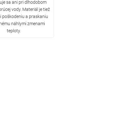
je sa ani pri dlhodobom
úcej vody. Materiál je tiež
i poškodeniu a praskaniu
nému náhlymi zmenami
teploty.