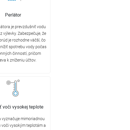
Perlátor
látora je prevzdušniť vodu
z výlevky. Zabezpečuje, že
prúd je rozhodne väčší, čo
nížiť spotrebu vody počas
nných činností, pričom
ieva k zníženiu účtov.
 voči vysokej teplote
a vyznačuje mimoriadnou
 voči vysokým teplotám a