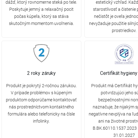
dážď, ktorý rovnomerne steká po tele.
estetický vzhľad. Ka
Poskytuje jemný a relaxačný pocit
starostlivosť a čistenie
počas kúpeľa, ktorý sa stáva
nečistôt je oveľa jedno
skutočným momentom uvoľnenia.
nevyžaduje použitie silnýc
prostriedkov.
2 roky záruky
Certifikát hygien
Produkt je pokrytý 2-ročnou zárukou.
Produkt má Certifikát h
V prípade problémov s kúpeným
potvrdzujúci jeho s
produktom odporúčame kontaktovať
bezpečnostnými nor
nás prostredníctvom kontaktného
naznačuje, že nijakým
formulára alebo telefonicky na čísle
negatívne nevplýva na ľud
infolinky.
ani na životné prostre
B.BK.60110.1537.2023 
31.01.2027