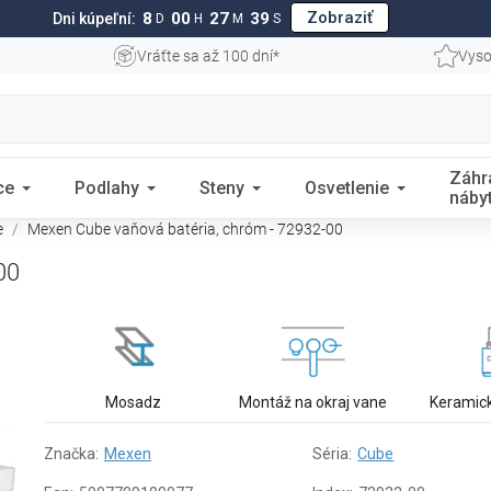
Zobraziť
8
00
27
38
Dni kúpeľní:
D
H
M
S
Vráťte sa až 100 dní*
Vyso
Záhr
ce
Podlahy
Steny
Osvetlenie
náby
e
Mexen Cube vaňová batéria, chróm - 72932-00
00
Mosadz
Montáž na okraj vane
Keramick
Značka:
Mexen
Séria:
Cube