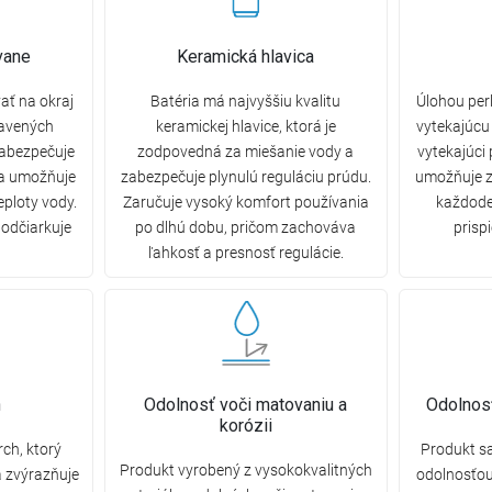
vane
Keramická hlavica
ť na okraj
Batéria má najvyššiu kvalitu
Úlohou per
ravených
keramickej hlavice, ktorá je
vytekajúcu 
zabezpečuje
zodpovedná za miešanie vody a
vytekajúci 
 a umožňuje
zabezpečuje plynulú reguláciu prúdu.
umožňuje z
eploty vody.
Zaručuje vysoký komfort používania
každode
podčiarkuje
po dlhú dobu, pričom zachováva
prisp
ľahkosť a presnosť regulácie.
n
Odolnosť voči matovaniu a
Odolnosť
korózii
ch, ktorý
Produkt s
Produkt vyrobený z vysokokvalitných
a zvýrazňuje
odolnosťou