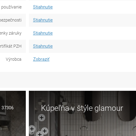
 používanie
Stiahnutie
bezpečnosti
Stiahnutie
nky záruky
Stiahnutie
rtifikát PZH
Stiahnutie
Výrobca
Zobraziť
Kúpeľňa v štýle glamour
37306