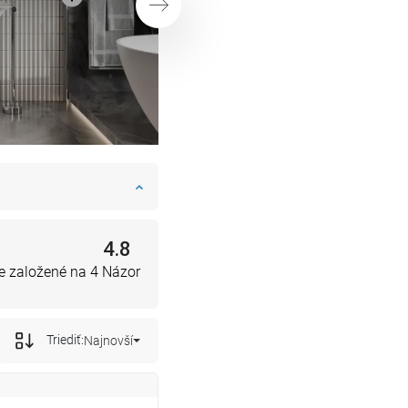
Ďalej
4.8
e založené na 4 Názor
Triediť:
Najnovší