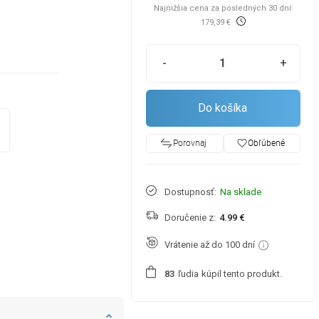
Najnižšia cena za posledných 30 dní:
179,39 €
-
+
Do košíka
favorite_border
Obľúbené
Porovnaj
Dostupnosť:
Na sklade
Doručenie z:
4.99 €
Vrátenie až do 100 dní
ľudia
kúpil tento produkt.
8
3