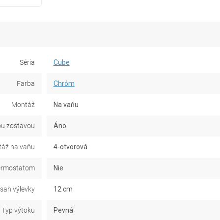
Séria
Cube
Farba
Chróm
Montáž
Na vaňu
ou zostavou
Áno
áž na vaňu
4-otvorová
ermostatom
Nie
sah výlevky
12 cm
Typ výtoku
Pevná