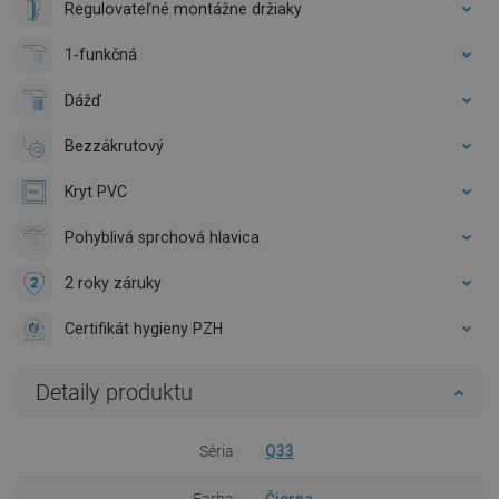
Regulovateľné montážne držiaky
1-funkčná
Dážď
Bezzákrutový
Kryt PVC
Pohyblivá sprchová hlavica
2 roky záruky
Certifikát hygieny PZH
Detaily produktu
Séria
Q33
Farba
Čierna