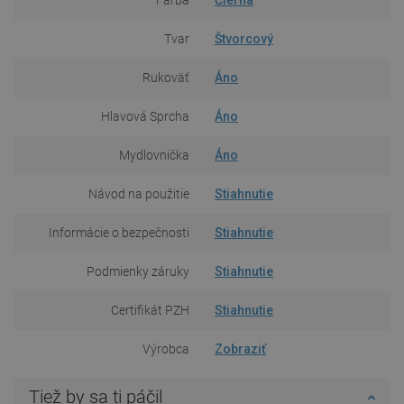
Tvar
Štvorcový
Rukoväť
Áno
Hlavová Sprcha
Áno
Mydlovnička
Áno
Návod na použitie
Stiahnutie
Informácie o bezpečnosti
Stiahnutie
Podmienky záruky
Stiahnutie
Certifikát PZH
Stiahnutie
Výrobca
Zobraziť
Tiež by sa ti páčil