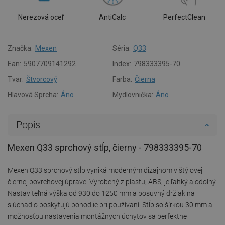
Nerezová oceľ
AntiCalc
PerfectClean
Značka:
Mexen
Séria:
Q33
Ean:
5907709141292
Index:
798333395-70
Tvar:
Štvorcový
Farba:
Čierna
Hlavová Sprcha:
Áno
Mydlovnička:
Áno
Popis
Mexen Q33 sprchový stĺp, čierny - 798333395-70
Mexen Q33 sprchový stĺp vyniká moderným dizajnom v štýlovej
čiernej povrchovej úprave. Vyrobený z plastu, ABS, je ľahký a odolný.
Nastaviteľná výška od 930 do 1250 mm a posuvný držiak na
slúchadlo poskytujú pohodlie pri používaní. Stĺp so šírkou 30 mm a
možnosťou nastavenia montážnych úchytov sa perfektne