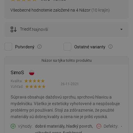
Všeobecné hodnotenie založené na 4 Názor
(10 krajín)
Triediť:
Najnovší
Potvrdený
Ostatné varianty
Názor sa týka tohto produktu
SimoS
Kvalita:
26-11-2021
Vzhľad:
Súprava obsahuje dažďovú sprchu, sprchovú hlavicu a
mydelničku. Všetko je esteticky vyhotovené a nespôsobuje
problémy pri používaní. Stojí za zdôraznenie, že použité
materiály sú dobrej kvality a cena nie je príliš vysoká.
Výhody
dobré materiály, hladký povrch,
Defekty
-