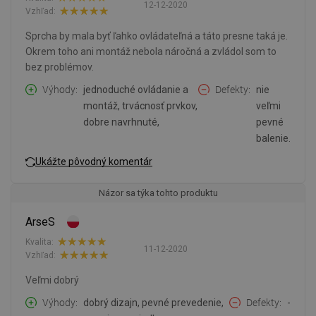
12-12-2020
Vzhľad:
Sprcha by mala byť ľahko ovládateľná a táto presne taká je.
Okrem toho ani montáž nebola náročná a zvládol som to
bez problémov.
Výhody
jednoduché ovládanie a
Defekty
nie
montáž, trvácnosť prvkov,
veľmi
dobre navrhnuté,
pevné
balenie.
Ukážte pôvodný komentár
Názor sa týka tohto produktu
ArseS
Kvalita:
11-12-2020
Vzhľad:
Veľmi dobrý
Výhody
dobrý dizajn, pevné prevedenie,
Defekty
-