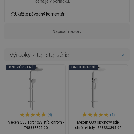
cena je v poriadku.
Ukážte pôvodný komentár
Napísať názory
Výrobky z tej istej série
DNI KÚPEĽNÍ
DNI KÚPEĽNÍ
(4)
(4)
Mexen Q33 sprchový stĺp, chróm -
Mexen Q33 sprchový stĺp,
798333395-00
chróm/biely - 798333395-02