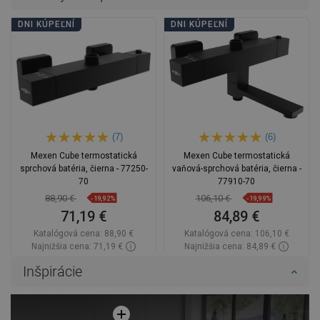
DNI KÚPEĽNÍ
DNI KÚPEĽNÍ
(7)
(6)
Mexen Cube termostatická
Mexen Cube termostatická
sprchová batéria, čierna - 77250-
vaňová-sprchová batéria, čierna -
70
77910-70
88,90 €
106,10 €
-19,92%
-19,99%
71,19 €
84,89 €
Katalógová cena:
88,90 €
Katalógová cena:
106,10 €
Najnižšia cena: 71,19 €
Najnižšia cena: 84,89 €
Dostupnosť:
Na sklade
Dostupnosť:
Na sklade
Inšpirácie
Do košíka
Do košíka
Porovnaj
favorite_border
Obľúbené
Porovnaj
favorite_border
Obľúbené