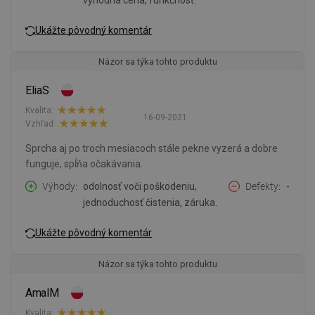
výhodná cena, funkčnosť.
Ukážte pôvodný komentár
Názor sa týka tohto produktu
EliaS
Kvalita:
16-09-2021
Vzhľad:
Sprcha aj po troch mesiacoch stále pekne vyzerá a dobre
funguje, spĺňa očakávania.
Výhody
odolnosť voči poškodeniu,
Defekty
-
jednoduchosť čistenia, záruka.
Ukážte pôvodný komentár
Názor sa týka tohto produktu
AmalM
Kvalita: