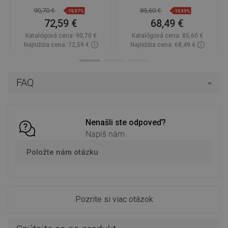
90,70 €
85,60 €
-19,97%
-19,99%
72,59 €
68,49 €
Katalógová cena:
90,70 €
Katalógová cena:
85,60 €
Najnižšia cena: 72,59 €
Najnižšia cena: 68,49 €
Dostupnosť:
Na sklade
Dostupnosť:
Na sklade
Do košíka
Do košíka
FAQ
Porovnaj
favorite_border
Obľúbené
Porovnaj
favorite_border
Obľúbené
Nenašli ste odpoveď?
Napíš nám
Položte nám otázku
Pozrite si viac otázok