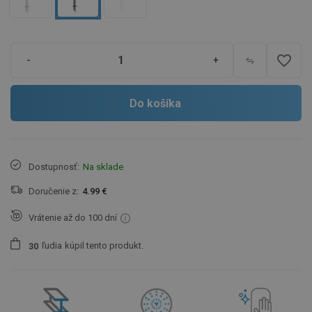
favorite_border
-
+
Do košíka
Dostupnosť:
Na sklade
Doručenie z:
4.99 €
Vrátenie až do 100 dní
ľudia
kúpil tento produkt.
3
0