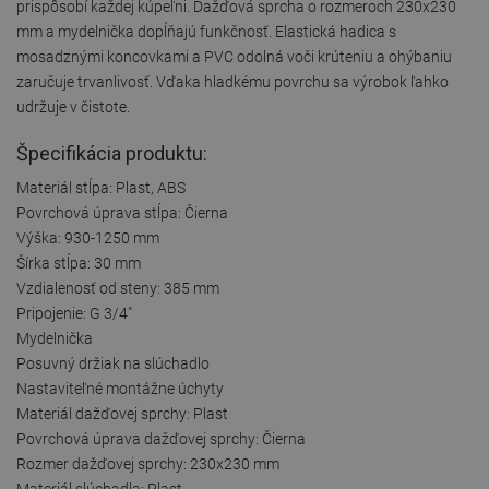
prispôsobí každej kúpeľni. Dažďová sprcha o rozmeroch 230x230
mm a mydelnička dopĺňajú funkčnosť. Elastická hadica s
mosadznými koncovkami a PVC odolná voči krúteniu a ohýbaniu
zaručuje trvanlivosť. Vďaka hladkému povrchu sa výrobok ľahko
udržuje v čistote.
Špecifikácia produktu:
Materiál stĺpa: Plast, ABS
Povrchová úprava stĺpa: Čierna
Výška: 930-1250 mm
Šírka stĺpa: 30 mm
Vzdialenosť od steny: 385 mm
Pripojenie: G 3/4"
Mydelnička
Posuvný držiak na slúchadlo
Nastaviteľné montážne úchyty
Materiál dažďovej sprchy: Plast
Povrchová úprava dažďovej sprchy: Čierna
Rozmer dažďovej sprchy: 230x230 mm
Materiál slúchadla: Plast