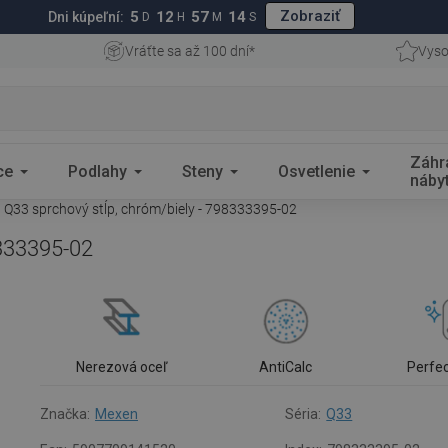
Zobraziť
5
12
57
13
Dni kúpeľní:
D
H
M
S
Vráťte sa až 100 dní*
Vyso
Záhr
ce
Podlahy
Steny
Osvetlenie
náby
Q33 sprchový stĺp, chróm/biely - 798333395-02
8333395-02
Nerezová oceľ
AntiCalc
Perfe
Značka:
Mexen
Séria:
Q33