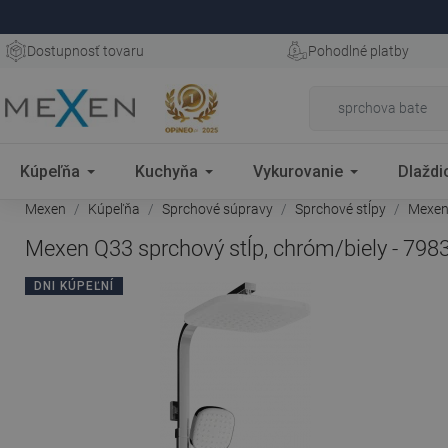
Dostupnosť tovaru
Pohodlné platby
Kúpeľňa
Kuchyňa
Vykurovanie
Dlaždi
Mexen
Kúpeľňa
Sprchové súpravy
Sprchové stĺpy
Mexen 
Mexen Q33 sprchový stĺp, chróm/biely - 79
DNI KÚPEĽNÍ