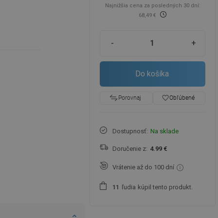
Najnižšia cena za posledných 30 dní:
68,49 €
-
+
Do košíka
favorite_border
Obľúbené
Porovnaj
Dostupnosť:
Na sklade
Doručenie z:
4.99 €
Vrátenie až do 100 dní
ľudia
kúpil tento produkt.
1
1