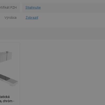
rtifikát PZH
Stiahnutie
Výrobca
Zobraziť
atická
a, chróm -