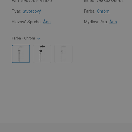
Ean:
5907709141520
Index:
798333395-02
Tvar:
Štvorcový
Farba:
Chróm
Hlavová Sprcha:
Áno
Mydlovnička:
Áno
Farba
- Chróm