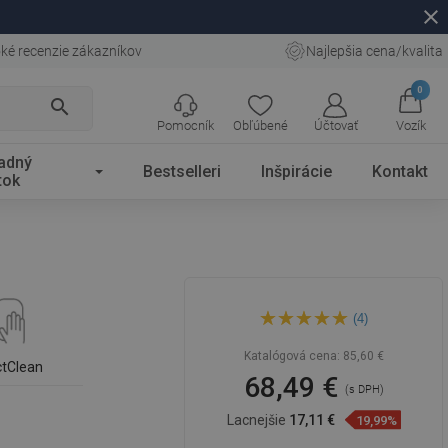
close
ké recenzie zákazníkov
Najlepšia cena/kvalita
0
search
Pomocník
Obľúbené
Účtovať
Vozík
adný
Bestselleri
Inšpirácie
Kontakt
tok
Mexen Q33 sprchový stĺp,
(4)
chróm/biely - 798333395-02
Katalógová cena:
85,60 €
ctClean
68,49 €
(s DPH)
Lacnejšie
17,11 €
19,99%