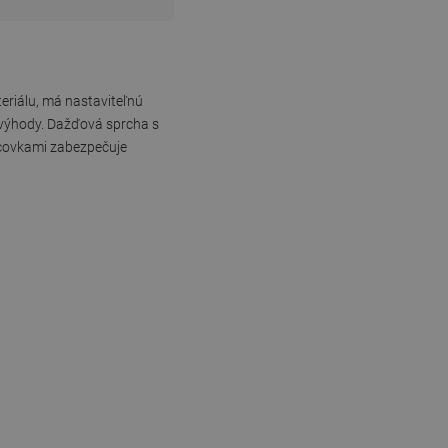
eriálu, má nastaviteľnú
e výhody. Dažďová sprcha s
ncovkami zabezpečuje