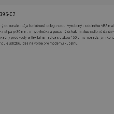
3395-02
orý dokonale spája funkčnosť s eleganciou. Vyrobený z odolného ABS mat
rka stĺpa je 30 mm, a mydelnička a posuvný držiak na slúchadlo sú ďalši
ačný prúd vody, a flexibilná hadica s dĺžkou 150 cm s mosadznými ko
ahčuje údržbu. Ideálna voľba pre modernú kúpeľňu.