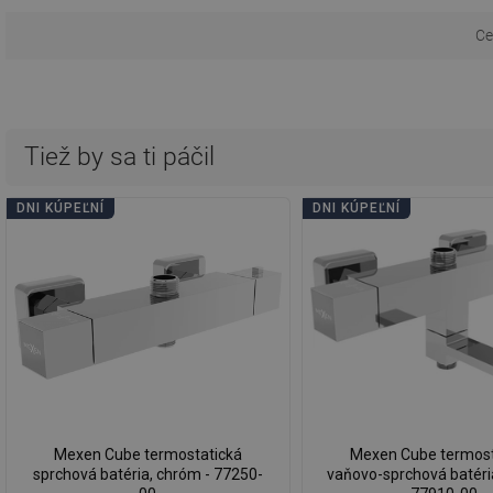
Ce
Tiež by sa ti páčil
DNI KÚPEĽNÍ
DNI KÚPEĽNÍ
Mexen Cube termostatická
Mexen Cube termost
sprchová batéria, chróm - 77250-
vaňovo-sprchová batéri