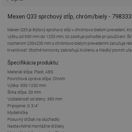
Mexen Q33 sprchový stĺp, chróm/biely - 79833
Mexen Q33 je štýlový sprchový stĺp v chrómovo-bielom prevedení, kt
výšku od 930 mm do 1250 mm, čo zaisťuje pohodlie pri používaní. Ší
rozmerom 230x230 mm s chrómovo-bielym prevedením zaručuje relax
trvanlivosť. Otočné koncovky zabraňujú krúteniu a hladký povrch uľ
Špecifikácia produktu:
Materiál stĺpa: Plast, ABS
Povrchová úprava stĺpa: Chróm
Výška: 930-1250 mm
Šírka stĺpa: 30 mm
Vzdialenosť od steny: 385 mm
Pripojenie: G 3/4"
Mydelnička
Posuvný držiak na slúchadlo
Nastaviteľné montážne držiaky