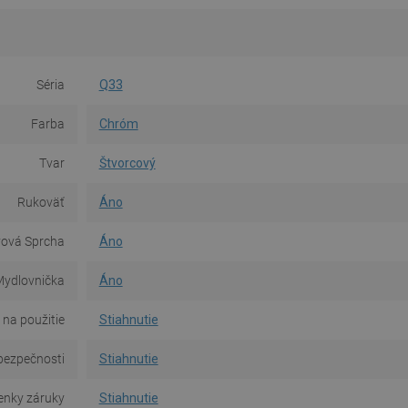
Séria
Q33
Farba
Chróm
Tvar
Štvorcový
Rukoväť
Áno
vová Sprcha
Áno
ydlovnička
Áno
na použitie
Stiahnutie
bezpečnosti
Stiahnutie
nky záruky
Stiahnutie