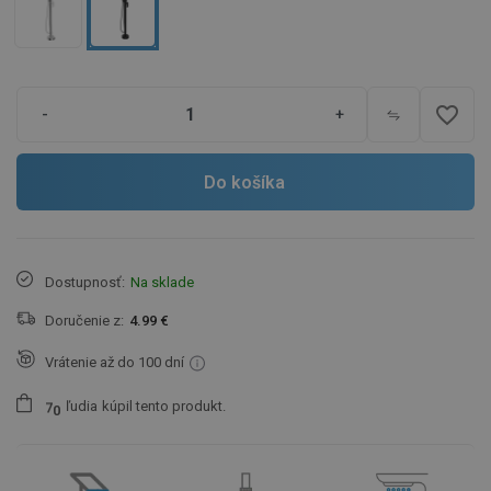
favorite_border
-
+
Do košíka
Dostupnosť:
Na sklade
Doručenie z:
4.99 €
Vrátenie až do 100 dní
ľudia
kúpil tento produkt.
7
0