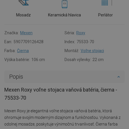
Mosadz
Keramická hlavica
Perlátor
Značka:
Mexen
Séria:
Roxy
Ean:
5907709126428
Index:
75533-70
Farba:
Čierna
Montáž:
Voľne stojaci
Výška batérie:
106 cm
Dosah výlevky:
22 cm
Popis
Mexen Roxy voľne stojaca vaňová batéria, čierna -
75533-70
Mexen Roxy je elegantná voľne stojaca vaňová batéria, ktorá
ohromuje svojím moderným dizajnom a funkčnosťou. Vykonaná z
odolnej mosadze, poskytuje výnimočnú trvanlivosť. Čierna farba