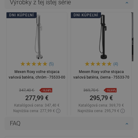
Výrobky z tej istej série
DNI KÚPEĽNÍ
DNI KÚPEĽNÍ
(5)
(4)
Mexen Roxy voľne stojaca
Mexen Roxy voľne stojaca
vaňová batéria, chróm - 75533-00
vaňová batéria, čierna - 75533-70
347,40 €
369,70 €
-19,98%
-19,99%
277,99 €
295,79 €
Katalógová cena:
347,40 €
Katalógová cena:
369,70 €
Najnižšia cena: 277,99 €
Najnižšia cena: 295,79 €
Dostupnosť:
Na sklade
Dostupnosť:
Na sklade
FAQ
Do košíka
Do košíka