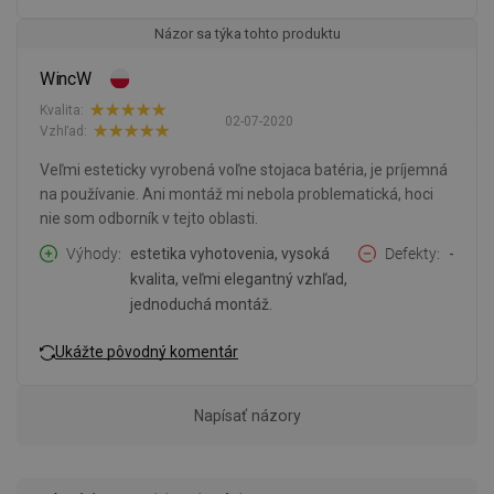
Názor sa týka tohto produktu
WincW
Kvalita:
02-07-2020
Vzhľad:
Veľmi esteticky vyrobená voľne stojaca batéria, je príjemná
na používanie. Ani montáž mi nebola problematická, hoci
nie som odborník v tejto oblasti.
Výhody
estetika vyhotovenia, vysoká
Defekty
-
kvalita, veľmi elegantný vzhľad,
jednoduchá montáž.
Ukážte pôvodný komentár
Napísať názory