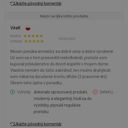
Ukážte pôvodný komentár
Názor sa týka tohto produktu
ViraK
Kvalita:
29-03-2021
Vzhľad:
Mexen ponúka armatúry za dobré ceny a dobre vyrobené.
Už som sa o tom presvedčil niekoľkokrát, pretože som
kupoval príslušenstvo do dvoch kúpeľní v mojom dome.
Vlastne nemám do čoho zabŕdnuť, len možno druhýkrát
som čakal na doručenie trochu dlhšie (2 pracovné dni).
Okrem toho úplne v poriadku.
Výhody
dokonalo spracovaný produkt,
Defekty
-
moderný a elegantný, hodí sa do
výzdoby, plynulá regulácia
prietoku.
Ukážte pôvodný komentár