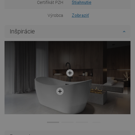
Certifikát PZH
Stiahnutie
Výrobca
Zobraziť
Inšpirácie