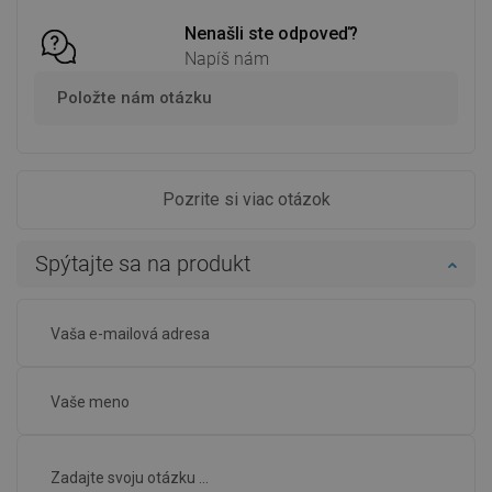
Porovnaj
favorite_border
Obľúbené
Porovnaj
favorite_border
Obľúbené
Nenašli ste odpoveď?
Napíš nám
Položte nám otázku
Pozrite si viac otázok
Spýtajte sa na produkt