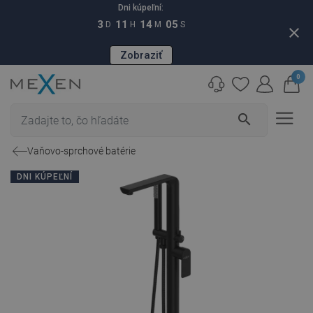
Dni kúpeľní:
3
11
14
04
D
H
M
S
close
Zobraziť
0
search
Vaňovo-sprchové batérie
DNI KÚPEĽNÍ