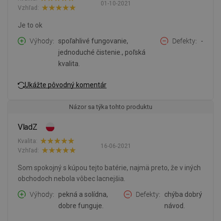
01-10-2021
Vzhľad:
Je to ok
Výhody
spoľahlivé fungovanie,
Defekty
-
jednoduché čistenie., poľská
kvalita.
Ukážte pôvodný komentár
Názor sa týka tohto produktu
VladZ
Kvalita:
16-06-2021
Vzhľad:
Som spokojný s kúpou tejto batérie, najmä preto, že v iných
obchodoch nebola vôbec lacnejšia.
Výhody
pekná a solídna,
Defekty
chýba dobrý
dobre funguje.
návod.