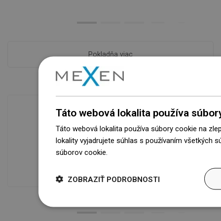
Pokladňa viac
Táto webová lokalita používa súbor
Táto webová lokalita používa súbory cookie na zle
Dostupnosť tovaru
lokality vyjadrujete súhlas s používaním všetkých 
Naše výrobky na vás čakajú v
súborov cookie.
Dowiedz się więcej
modernom sklade.Vždy pripravený na
prepravu!
ZOBRAZIŤ PODROBNOSTI