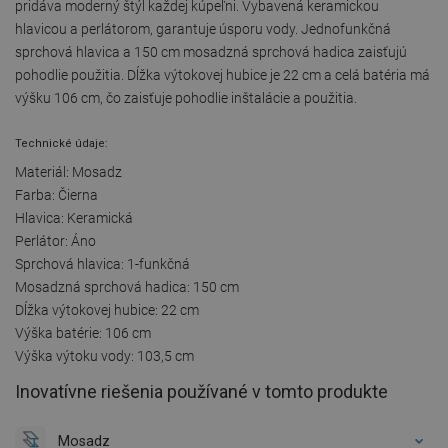
pridáva moderný štýl každej kúpeľni. Vybavená keramickou
hlavicou a perlátorom, garantuje úsporu vody. Jednofunkčná
sprchová hlavica a 150 cm mosadzná sprchová hadica zaisťujú
pohodlie použitia. Dĺžka výtokovej hubice je 22 cm a celá batéria má
výšku 106 cm, čo zaisťuje pohodlie inštalácie a použitia.
Technické údaje:
Materiál: Mosadz
Farba: Čierna
Hlavica: Keramická
Perlátor: Áno
Sprchová hlavica: 1-funkčná
Mosadzná sprchová hadica: 150 cm
Dĺžka výtokovej hubice: 22 cm
Výška batérie: 106 cm
Výška výtoku vody: 103,5 cm
Inovatívne riešenia používané v tomto produkte
Mosadz