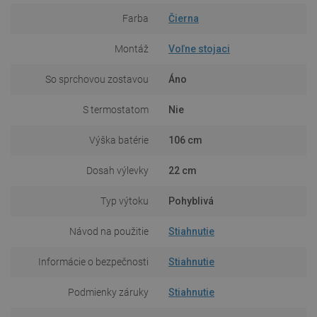
Farba
Čierna
Montáž
Voľne stojaci
So sprchovou zostavou
Áno
S termostatom
Nie
Výška batérie
106 cm
Dosah výlevky
22 cm
Typ výtoku
Pohyblivá
Návod na použitie
Stiahnutie
Informácie o bezpečnosti
Stiahnutie
Podmienky záruky
Stiahnutie