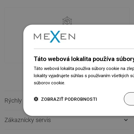
Dostupnosť tovaru
Naše výrobky na vás čakajú v
modernom sklade.Vždy pripravený na
prepravu!
Táto webová lokalita používa súbor
Táto webová lokalita používa súbory cookie na zle
lokality vyjadrujete súhlas s používaním všetkých 
súborov cookie.
Dowiedz się więcej
ZOBRAZIŤ PODROBNOSTI
Rýchly kontakt

Zákaznícky servis
