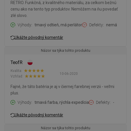
RETRO. Funkčná, z kvalitného materiálu, za celkom bežnú
cenu ako na tento typ produktov. Nemôžem na ňu povedať
zlé slovo.
Výhody
tmavý odtieň, má perlátor
Defekty
nemá
Ukážte pôvodný komentár
Názor sa týka tohto produktu
TeofR
Kvalita:
10-06-2020
Vzhľad:
Fajné, že táto batéria je aj v čiernej farebnej verzii - veľmi
plus.
Výhody
tmavá farba, rýchla expedícia
Defekty
-
Ukážte pôvodný komentár
Názor sa týka tohto produktu