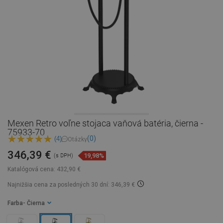
Mexen Retro voľne stojaca vaňová batéria, čierna -
75933-70
(0)
(4)
Otázky
346,39 €
19,98%
(s DPH)
Katalógová cena:
432,90 €
Najnižšia cena za posledných 30 dní: 346,39 €
Farba
- Čierna