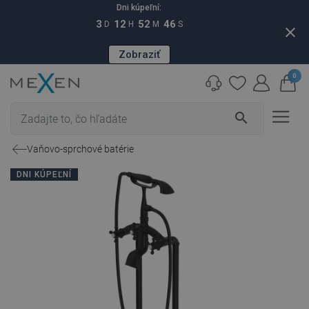
Dni kúpeľní:
3
12
52
45
D
H
M
S
close
Zobraziť
0
search
Vaňovo-sprchové batérie
DNI KÚPEĽNÍ