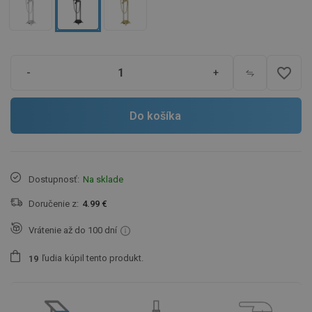
favorite_border
-
+
Do košíka
Dostupnosť:
Na sklade
Doručenie z:
4.99 €
Vrátenie až do 100 dní
ľudia
kúpil tento produkt.
1
9