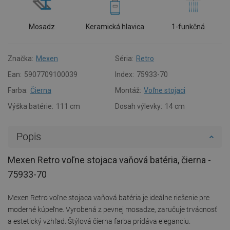
Mosadz
Keramická hlavica
1-funkčná
Značka:
Mexen
Séria:
Retro
Ean:
5907709100039
Index:
75933-70
Farba:
Čierna
Montáž:
Voľne stojaci
Výška batérie:
111 cm
Dosah výlevky:
14 cm
Popis
Mexen Retro voľne stojaca vaňová batéria, čierna -
75933-70
Mexen Retro voľne stojaca vaňová batéria je ideálne riešenie pre
moderné kúpeľne. Vyrobená z pevnej mosadze, zaručuje trvácnosť
a estetický vzhľad. Štýlová čierna farba pridáva eleganciu.