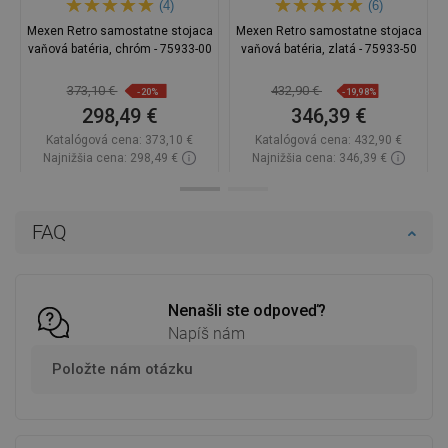
(4)
(6)
Mexen Retro samostatne stojaca
Mexen Retro samostatne stojaca
vaňová batéria, chróm - 75933-00
vaňová batéria, zlatá - 75933-50
373,10 €
432,90 €
-20%
-19,98%
298,49 €
346,39 €
Katalógová cena:
373,10 €
Katalógová cena:
432,90 €
Najnižšia cena: 298,49 €
Najnižšia cena: 346,39 €
Dostupnosť:
Na sklade
Dostupnosť:
Na sklade
Do košíka
Do košíka
FAQ
Porovnaj
favorite_border
Obľúbené
Porovnaj
favorite_border
Obľúbené
Nenašli ste odpoveď?
Napíš nám
Položte nám otázku