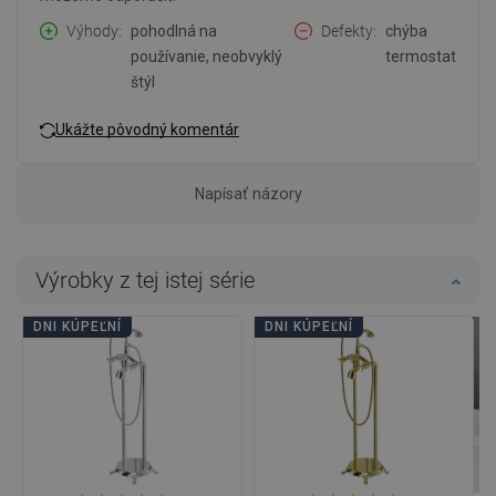
Výhody
pohodlná na
Defekty
chýba
používanie, neobvyklý
termostat
štýl
Ukážte pôvodný komentár
Napísať názory
Výrobky z tej istej série
DNI KÚPEĽNÍ
DNI KÚPEĽNÍ