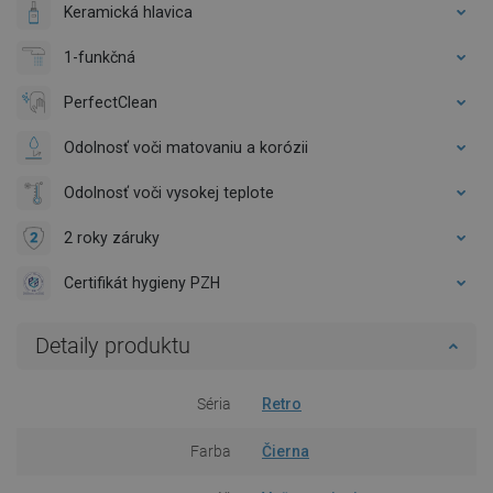
Keramická hlavica
1-funkčná
PerfectClean
Odolnosť voči matovaniu a korózii
Odolnosť voči vysokej teplote
2 roky záruky
Certifikát hygieny PZH
Detaily produktu
Séria
Retro
Farba
Čierna