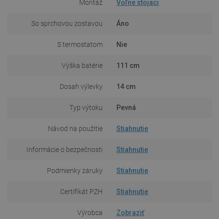
Montáž
Voľne stojaci
So sprchovou zostavou
Áno
S termostatom
Nie
Výška batérie
111 cm
Dosah výlevky
14 cm
Typ výtoku
Pevná
Návod na použitie
Stiahnutie
Informácie o bezpečnosti
Stiahnutie
Podmienky záruky
Stiahnutie
Certifikát PZH
Stiahnutie
Výrobca
Zobraziť