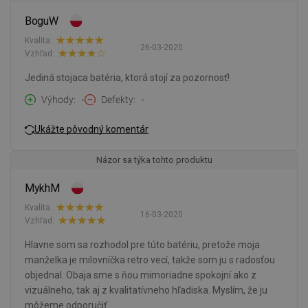
BoguW
Kvalita:
26-03-2020
Vzhľad:
Jediná stojaca batéria, ktorá stojí za pozornosť!
Výhody
-
Defekty
-
Ukážte pôvodný komentár
Názor sa týka tohto produktu
MykhM
Kvalita:
16-03-2020
Vzhľad:
Hlavne som sa rozhodol pre túto batériu, pretože moja
manželka je milovníčka retro vecí, takže som ju s radosťou
objednal. Obaja sme s ňou mimoriadne spokojní ako z
vizuálneho, tak aj z kvalitatívneho hľadiska. Myslím, že ju
môžeme odporučiť.