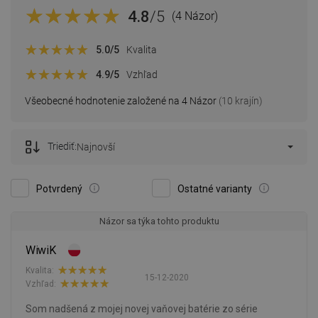
4.8
/5
(4 Názor)
5.0
/5
Kvalita
4.9
/5
Vzhľad
Všeobecné hodnotenie založené na 4 Názor
(10 krajín)
Triediť:
Najnovší
Potvrdený
Ostatné varianty
Názor sa týka tohto produktu
WiwiK
Kvalita:
15-12-2020
Vzhľad:
Som nadšená z mojej novej vaňovej batérie zo série