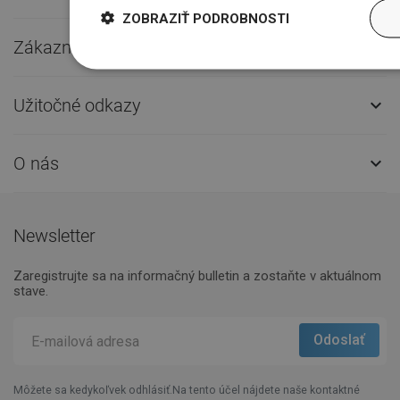
ZOBRAZIŤ PODROBNOSTI
Zákaznícky servis

Užitočné odkazy

O nás

Newsletter
Zaregistrujte sa na informačný bulletin a zostaňte v aktuálnom
stave.
Môžete sa kedykoľvek odhlásiť.Na tento účel nájdete naše kontaktné