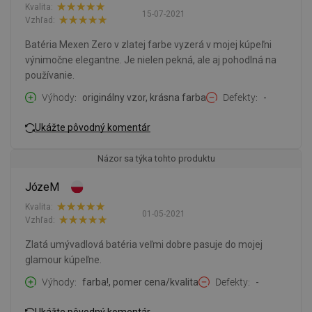
Kvalita:
15-07-2021
Vzhľad:
Batéria Mexen Zero v zlatej farbe vyzerá v mojej kúpeľni
výnimočne elegantne. Je nielen pekná, ale aj pohodlná na
používanie.
Výhody
originálny vzor, krásna farba
Defekty
-
Ukážte pôvodný komentár
Názor sa týka tohto produktu
JózeM
Kvalita:
01-05-2021
Vzhľad:
Zlatá umývadlová batéria veľmi dobre pasuje do mojej
glamour kúpeľne.
Výhody
farba!, pomer cena/kvalita
Defekty
-
Ukážte pôvodný komentár