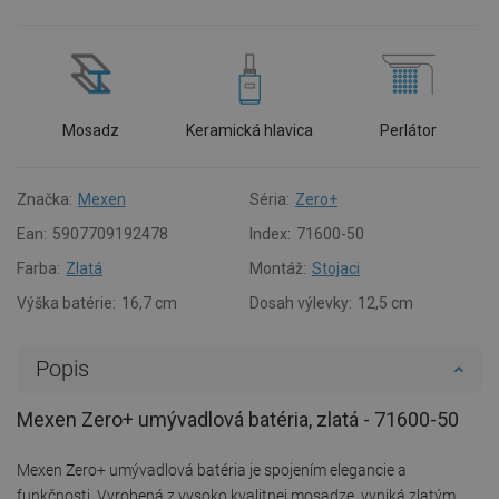
Mosadz
Keramická hlavica
Perlátor
Značka:
Mexen
Séria:
Zero+
Ean:
5907709192478
Index:
71600-50
Farba:
Zlatá
Montáž:
Stojaci
Výška batérie:
16,7 cm
Dosah výlevky:
12,5 cm
Popis
Mexen Zero+ umývadlová batéria, zlatá - 71600-50
Mexen Zero+ umývadlová batéria je spojením elegancie a
funkčnosti. Vyrobená z vysoko kvalitnej mosadze, vyniká zlatým