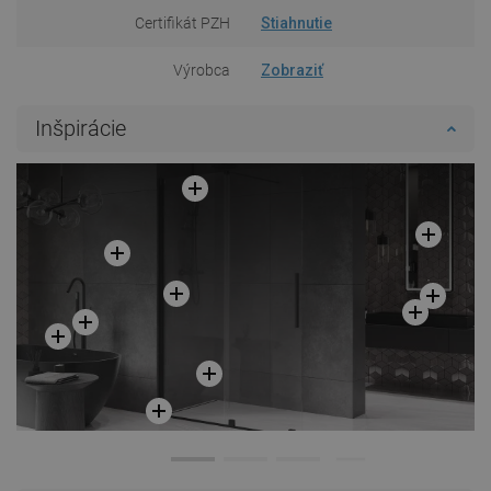
Certifikát PZH
Stiahnutie
Výrobca
Zobraziť
Inšpirácie