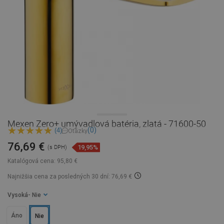
Mexen Zero+ umývadlová batéria, zlatá - 71600-50
(0)
(4)
Otázky
76,69 €
19,95%
(s DPH)
Katalógová cena:
95,80 €
Najnižšia cena za posledných 30 dní: 76,69 €
Vysoká
- Nie
Áno
Nie