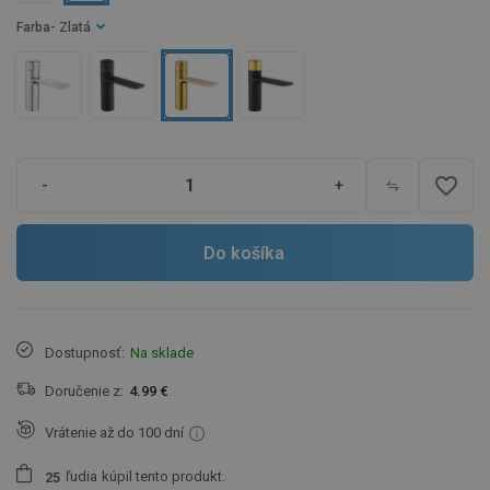
Farba
- Zlatá
favorite_border
-
+
Do košíka
Dostupnosť:
Na sklade
Doručenie z:
4.99 €
Vrátenie až do 100 dní
ľudia
kúpil tento produkt.
2
5