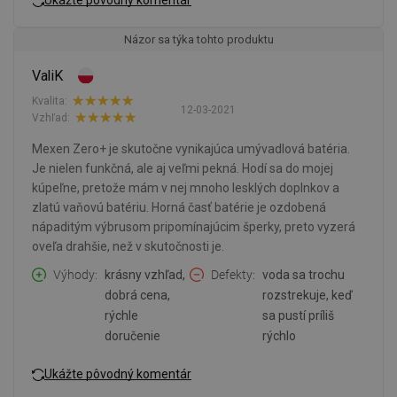
Názor sa týka tohto produktu
ValiK
Kvalita:
12-03-2021
Vzhľad:
Mexen Zero+ je skutočne vynikajúca umývadlová batéria.
Je nielen funkčná, ale aj veľmi pekná. Hodí sa do mojej
kúpeľne, pretože mám v nej mnoho lesklých doplnkov a
zlatú vaňovú batériu. Horná časť batérie je ozdobená
nápaditým výbrusom pripomínajúcim šperky, preto vyzerá
oveľa drahšie, než v skutočnosti je.
Výhody
krásny vzhľad,
Defekty
voda sa trochu
dobrá cena,
rozstrekuje, keď
rýchle
sa pustí príliš
doručenie
rýchlo
Ukážte pôvodný komentár