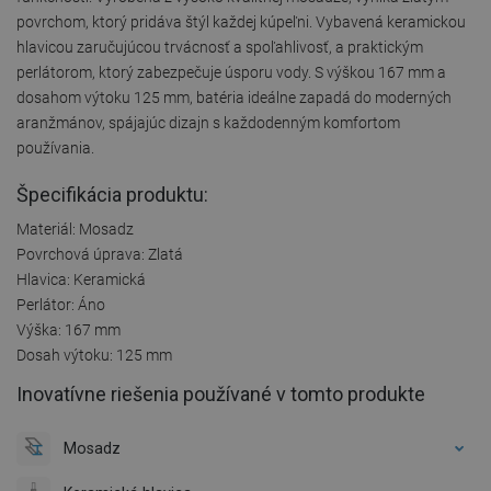
povrchom, ktorý pridáva štýl každej kúpeľni. Vybavená keramickou
hlavicou zaručujúcou trvácnosť a spoľahlivosť, a praktickým
perlátorom, ktorý zabezpečuje úsporu vody. S výškou 167 mm a
dosahom výtoku 125 mm, batéria ideálne zapadá do moderných
aranžmánov, spájajúc dizajn s každodenným komfortom
používania.
Špecifikácia produktu:
Materiál: Mosadz
Povrchová úprava: Zlatá
Hlavica: Keramická
Perlátor: Áno
Výška: 167 mm
Dosah výtoku: 125 mm
Inovatívne riešenia používané v tomto produkte
Mosadz