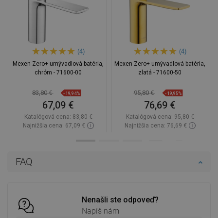
(4)
(4)
Mexen Zero+ umývadlová batéria,
Mexen Zero+ umývadlová batéria,
chróm - 71600-00
zlatá - 71600-50
83,80 €
95,80 €
-19,94%
-19,95%
67,09 €
76,69 €
Katalógová cena:
83,80 €
Katalógová cena:
95,80 €
Najnižšia cena: 67,09 €
Najnižšia cena: 76,69 €
Dostupnosť:
Na sklade
Dostupnosť:
Na sklade
Do košíka
Do košíka
FAQ
Porovnaj
favorite_border
Obľúbené
Porovnaj
favorite_border
Obľúbené
Nenašli ste odpoveď?
Napíš nám