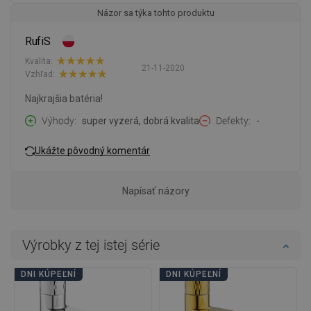
Názor sa týka tohto produktu
RufiS
Kvalita:
21-11-2020
Vzhľad:
Najkrajšia batéria!
Výhody
super vyzerá, dobrá kvalita
Defekty
-
Ukážte pôvodný komentár
Napísať názory
Výrobky z tej istej série
DNI KÚPEĽNÍ
DNI KÚPEĽNÍ