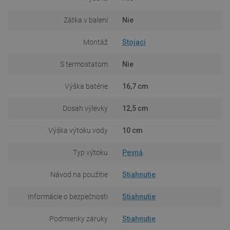
Zátka v balení
Nie
Montáž
Stojaci
S termostatom
Nie
Výška batérie
16,7 cm
Dosah výlevky
12,5 cm
Výška výtoku vody
10 cm
Typ výtoku
Pevná
Návod na použitie
Stiahnutie
Informácie o bezpečnosti
Stiahnutie
Podmienky záruky
Stiahnutie