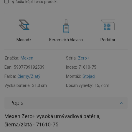
ľudia
kúpil tento produkt.
9
Mosadz
Keramická hlavica
Perlátor
Značka:
Mexen
Séria:
Zero+
Ean:
5907709192539
Index:
71610-75
Farba:
Čierny/Zlatý
Montáž:
Stojaci
Výška batérie:
31,3 cm
Dosah výlevky:
15,7 cm
Popis
Mexen Zero+ vysoká umývadlová batéria,
čierna/zlatá - 71610-75