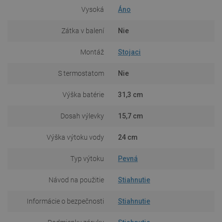
Vysoká
Áno
Zátka v balení
Nie
Montáž
Stojaci
S termostatom
Nie
Výška batérie
31,3 cm
Dosah výlevky
15,7 cm
Výška výtoku vody
24 cm
Typ výtoku
Pevná
Návod na použitie
Stiahnutie
Informácie o bezpečnosti
Stiahnutie