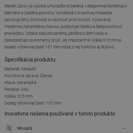
Mexen Zero+ je vysoká umývadlová batéria v elegantnej kombinácii
čierneho a zlatého povrchu. Vyrobená z trvanlivej mosadze,
zaručuje dlhú životnosť a odolnosť proti korózii. Vybavená
modernou keramickou hlavou, poskytuje hladkú a bezporuchovú
prevádzku. Vďaka zabudovanému perlátoru šetrí vodu a
zabezpečuje rovnomerný prúd. Jej impozantná výška 313 mm a
dosah výtokovej časti 157 mm robia z nej funkčnú aj štýlovú.
Špecifikácia produktu:
Materiál: Mosadz
Povrchová úprava: Čierna
Hlava: Keramická
Perlátor: Áno
Výška: 313 mm
Doseg výtokovej časti: 157 mm
Inovatívne riešenia používané v tomto produkte
Mosadz