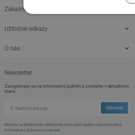
Zákaznícky servis

Užitočné odkazy

O nás

Newsletter
Zaregistrujte sa na informačný bulletin a zostaňte v aktuálnom
stave.
Môžete sa kedykoľvek odhlásiť.Na tento účel nájdete naše kontaktné
informácie v právnom oznámení.