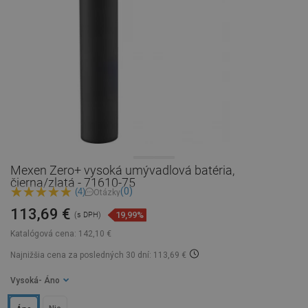
Mexen Zero+ vysoká umývadlová batéria,
čierna/zlatá - 71610-75
(0)
(4)
Otázky
113,69 €
19,99%
(s DPH)
Katalógová cena:
142,10 €
Najnižšia cena za posledných 30 dní: 113,69 €
Vysoká
- Áno