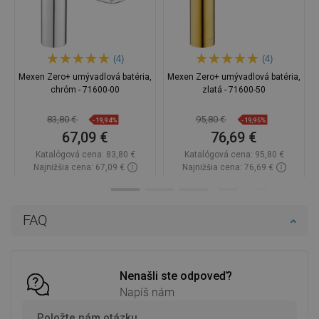
(4)
(4)
Mexen Zero+ umývadlová batéria,
Mexen Zero+ umývadlová batéria,
chróm - 71600-00
zlatá - 71600-50
83,80 €
95,80 €
-19,94%
-19,95%
67,09 €
76,69 €
Katalógová cena:
83,80 €
Katalógová cena:
95,80 €
Najnižšia cena: 67,09 €
Najnižšia cena: 76,69 €
Dostupnosť:
Na sklade
Dostupnosť:
Na sklade
Do košíka
Do košíka
FAQ
Porovnaj
favorite_border
Obľúbené
Porovnaj
favorite_border
Obľúbené
Nenašli ste odpoveď?
Napíš nám
Položte nám otázku