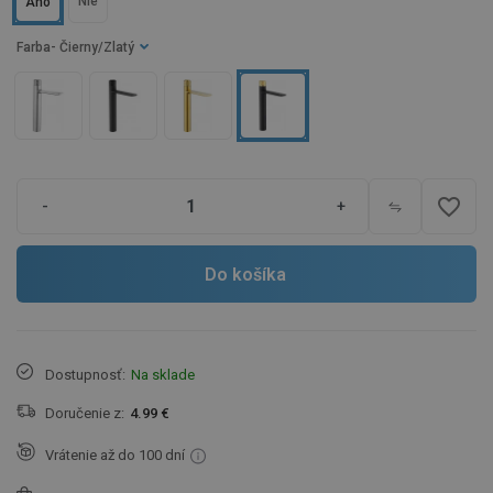
Nie
Áno
Farba
- Čierny/Zlatý
favorite_border
-
+
Do košíka
Dostupnosť:
Na sklade
Doručenie z:
4.99 €
Vrátenie až do 100 dní