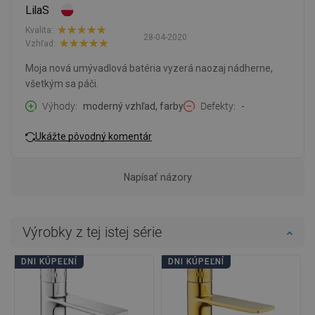
LilaS
Kvalita:
28-04-2020
Vzhľad:
Moja nová umývadlová batéria vyzerá naozaj nádherne,
všetkým sa páči.
Výhody
moderný vzhľad, farby
Defekty
-
Ukážte pôvodný komentár
Napísať názory
Výrobky z tej istej série
DNI KÚPEĽNÍ
DNI KÚPEĽNÍ