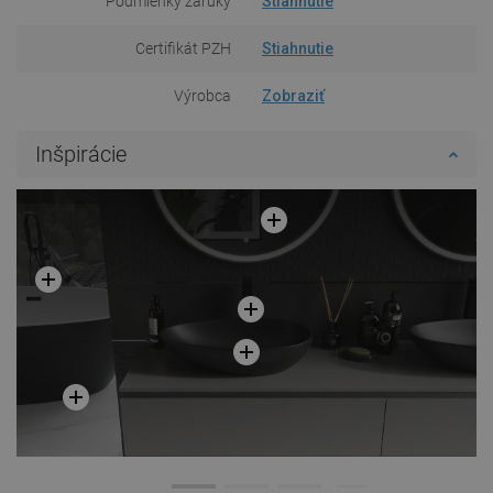
Podmienky záruky
Stiahnutie
Certifikát PZH
Stiahnutie
Výrobca
Zobraziť
Inšpirácie