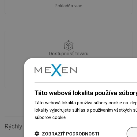
Pokladňa viac
Dostupnosť tovaru
Naše výrobky na vás čakajú v
modernom sklade.Vždy pripravený na
prepravu!
Táto webová lokalita používa súbor
Táto webová lokalita používa súbory cookie na zle
lokality vyjadrujete súhlas s používaním všetkých 
súborov cookie.
Dowiedz się więcej
Rýchly kontakt

ZOBRAZIŤ PODROBNOSTI