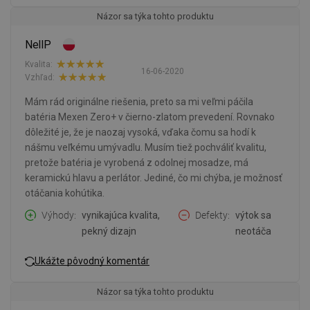
Názor sa týka tohto produktu
NellP
Kvalita:
16-06-2020
Vzhľad:
Mám rád originálne riešenia, preto sa mi veľmi páčila
batéria Mexen Zero+ v čierno-zlatom prevedení. Rovnako
dôležité je, že je naozaj vysoká, vďaka čomu sa hodí k
nášmu veľkému umývadlu. Musím tiež pochváliť kvalitu,
pretože batéria je vyrobená z odolnej mosadze, má
keramickú hlavu a perlátor. Jediné, čo mi chýba, je možnosť
otáčania kohútika.
Výhody
vynikajúca kvalita,
Defekty
výtok sa
pekný dizajn
neotáča
Ukážte pôvodný komentár
Názor sa týka tohto produktu