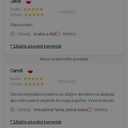
JaniB
Kvalita:
11-05-2021
Vzhľad:
Odporúčam!
Výhody
kvalita a štýl
Defekty
-
Ukážte pôvodný komentár
Názor sa týka tohto produktu
CamiB
Kvalita:
09-12-2020
Vzhľad:
Čierna umývadlová batéria so zlatým detailom sa ukázala
ako veľmi pekný doplnok do mojej kúpeľne. Vyzerá skvele!
Výhody
netradičná farba, dobrá výška
Defekty
-
Ukážte pôvodný komentár