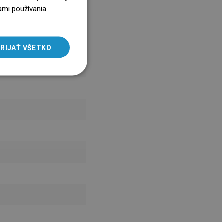
ENGLISH
ami používania
SLOVAK
LITHUANIAN
RIJAŤ VŠETKO
ROMANIAN
HUNGARIAN
FRENCH
ITALIAN
SPANISH
UKRAINIAN
BULGARIAN
ESTONIAN
DUTCH
LATVIAN