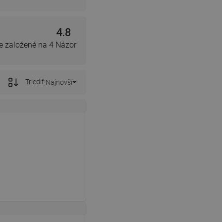
4.8
e založené na 4 Názor
Triediť:
Najnovší