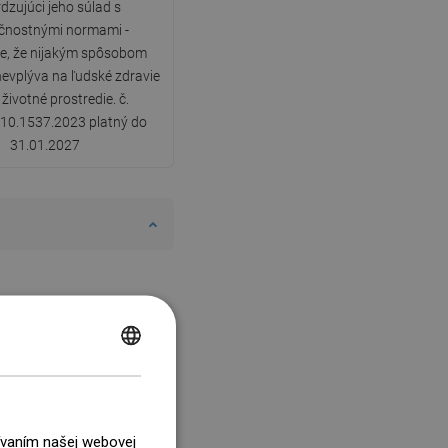
dzujúci jeho súlad s
čnostnými normami -
e, že nijakým spôsobom
nevplýva na ľudské zdravie
 životné prostredie. č.
10.1537.2023 platný do
31.01.2027
POLISH
CZECH
GERMAN
žívaním našej webovej