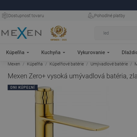
Dostupnosť tovaru
Pohodlné platby
Kúpeľňa
Kuchyňa
Vykurovanie
Dlaždi
Mexen
Kúpeľňa
Kúpeľňové batérie
Umývadlové batérie
M
Mexen Zero+ vysoká umývadlová batéria, zla
DNI KÚPEĽNÍ