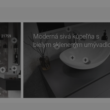
Moderná sivá kúpeľňa s
21759
bielym skleneným umývad