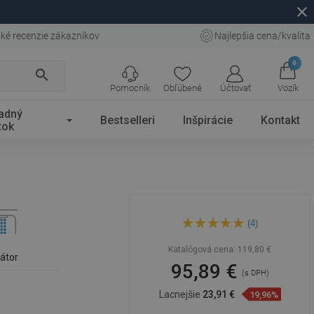
close
ké recenzie zákazníkov
Najlepšia cena/kvalita
0
search
Pomocník
Obľúbené
Účtovať
Vozík
adný
Bestselleri
Inšpirácie
Kontakt
tok
Mexen Zero+ vysoká
(4)
umývadlová batéria, zlatá -
71610-50
Katalógová cena:
119,80 €
látor
95,89 €
(s DPH)
Lacnejšie
23,91 €
19,96%