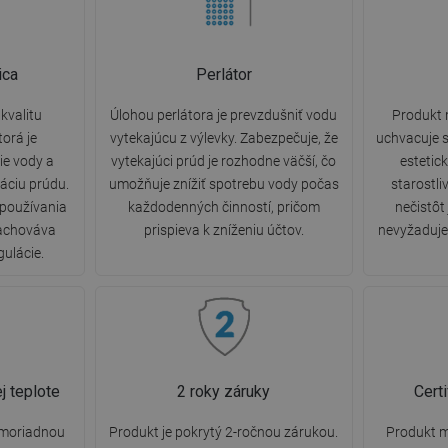
ica
Perlátor
kvalitu
Úlohou perlátora je prevzdušniť vodu
Produkt 
torá je
vytekajúcu z výlevky. Zabezpečuje, že
uchvacuje s
e vody a
vytekajúci prúd je rozhodne väčší, čo
estetic
áciu prúdu.
umožňuje znížiť spotrebu vody počas
starostli
 používania
každodenných činností, pričom
nečistôt
zachováva
prispieva k zníženiu účtov.
nevyžaduje 
gulácie.
j teplote
2 roky záruky
Cert
imoriadnou
Produkt je pokrytý 2-ročnou zárukou.
Produkt m