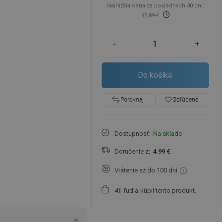
Najnižšia cena za posledných 30 dní:
95,89 €
-
+
Do košíka
favorite_border
Obľúbené
Porovnaj
Dostupnosť:
Na sklade
Doručenie z:
4.99 €
Vrátenie až do 100 dní
ľudia
kúpil tento produkt.
4
1