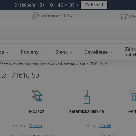
Zobraziť
5
18
43
04
Dni kúpeľní:
D
H
M
S
Vráťte sa až 100 dní*
Vyso
Záhr
ce
Podlahy
Steny
Osvetlenie
náby
exen Zero+ vysoká umývadlová batéria, zlatá - 71610-50
tá - 71610-50
Mosadz
Keramická hlavica
Per
Značka:
Mexen
Séria:
Zero+