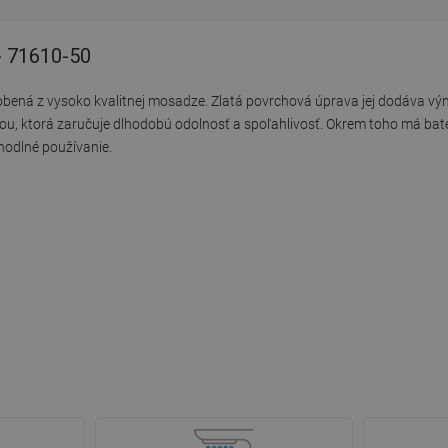
- 71610-50
bená z vysoko kvalitnej mosadze. Zlatá povrchová úprava jej dodáva výn
ou, ktorá zaručuje dlhodobú odolnosť a spoľahlivosť. Okrem toho má baté
odlné používanie.