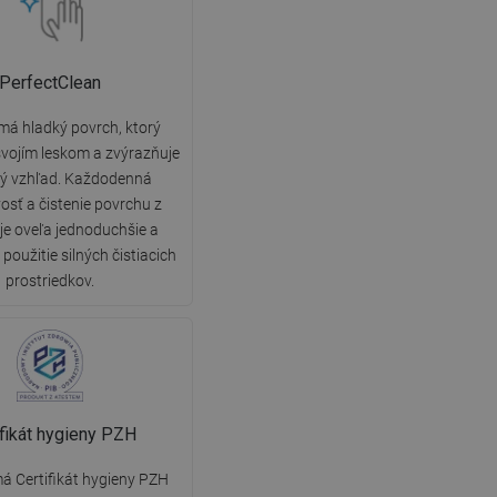
PerfectClean
má hladký povrch, ktorý
vojím leskom a zvýrazňuje
ký vzhľad. Každodenná
vosť a čistenie povrchu z
 je oveľa jednoduchšie a
použitie silných čistiacich
prostriedkov.
ifikát hygieny PZH
á Certifikát hygieny PZH