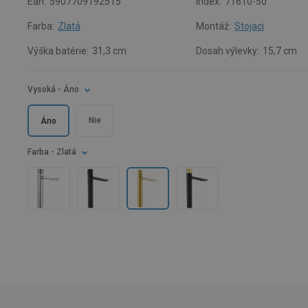
Ean:
5907709192515
Index:
71610-50
Farba:
Zlatá
Montáž:
Stojaci
Výška batérie:
31,3 cm
Dosah výlevky:
15,7 cm
Vysoká
- Áno
Nie
Áno
Farba
- Zlatá