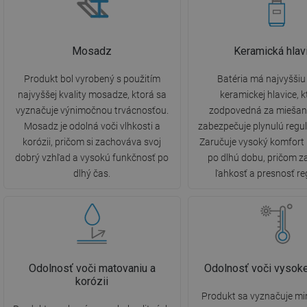
Mosadz
Keramická hlav
Produkt bol vyrobený s použitím
Batéria má najvyššiu 
najvyššej kvality mosadze, ktorá sa
keramickej hlavice, k
vyznačuje výnimočnou trvácnosťou.
zodpovedná za miešani
Mosadz je odolná voči vlhkosti a
zabezpečuje plynulú regul
korózii, pričom si zachováva svoj
Zaručuje vysoký komfort
dobrý vzhľad a vysokú funkčnosť po
po dlhú dobu, pričom 
dlhý čas.
ľahkosť a presnosť re
Odolnosť voči matovaniu a
Odolnosť voči vysoke
korózii
Produkt sa vyznačuje m