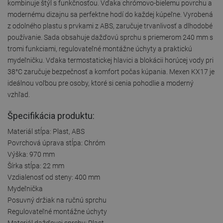
kombinuje štýl s funkčnosťou. Vďaka chrómovo-bielemu povrchu a
modernému dizajnu sa perfektne hodí do každej kúpeľne. Vyrobená
z odolného plastu s prvkami z ABS, zaručuje trvanlivosť a dlhodobé
používanie. Sada obsahuje dažďovú sprchu s priemerom 240 mm s
tromi funkciami, regulovateľné montážne úchyty a praktickú
mydeľničku. Vďaka termostatickej hlavici a blokácii horúcej vody pri
38°C zaručuje bezpečnosť a komfort počas kúpania. Mexen KX17 je
ideálnou voľbou pre osoby, ktoré si cenia pohodlie a moderný
vzhľad.
Špecifikácia produktu:
Materiál stĺpa: Plast, ABS
Povrchová úprava stĺpa: Chróm
Výška: 970 mm
Šírka stĺpa: 22 mm
Vzdialenosť od steny: 400 mm
Mydeľnička
Posuvný držiak na ručnú sprchu
Regulovateľné montážne úchyty
Materiál dažďovej sprchy: Plast