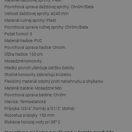
Povrchová úprava dažďovej sprchy: Chróm/Biela
Veľkosť dažďovej sprchy: ø240 mm
Materiál ručnej sprchy: Plast
Povrchová úprava ručnej sprchy: Chróm/Biela
Počet funkcií: 3
Materiál hadice: PVC
Povrchová úprava hadice: Chróm
Dĺžka hadice: 150 cm
Mosadzné koncovky
Hladký povrch uľahčuje údržbu čistoty
Otočné koncovky zabraňujú krúteniu
Flexibilný materiál odolný proti natiahnutiu a ohýbaniu
Materiál batérie: Mosadzné telo
Povrchová úprava batérie: Chróm
Hlavica: Termostatická
Prípojka: G3/4" (horná) a G1/2" (dolná)
Rozostup prípojky: 150 mm
Blokácia horúcej vody pri 38° C