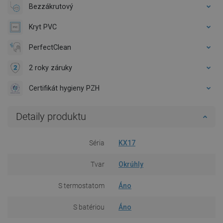
Bezzákrutový
Kryt PVC
PerfectClean
2 roky záruky
Certifikát hygieny PZH
Detaily produktu
Séria
KX17
Tvar
Okrúhly
S termostatom
Áno
S batériou
Áno