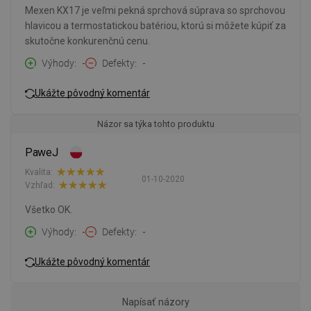
Mexen KX17 je veľmi pekná sprchová súprava so sprchovou
hlavicou a termostatickou batériou, ktorú si môžete kúpiť za
skutočne konkurenčnú cenu.
Výhody
-
Defekty
-
Ukážte pôvodný komentár
Názor sa týka tohto produktu
PaweJ
Kvalita:
01-10-2020
Vzhľad:
Všetko OK.
Výhody
-
Defekty
-
Ukážte pôvodný komentár
Napísať názory