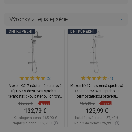
Výrobky z tej istej série
DNI KÚPEĽNÍ
DNI KÚPEĽNÍ
(5)
(4)
Mexen KX17 nástenná sprchová
Mexen KX17 nástenná sprchová
súprava s dažďovou sprchou a
sada s dažďovou sprchou a
termostatickou batériou, chróm -
termostatickou batériou,
771501791-00
chróm/biela - 771501791-02
165,90 €
157,40 €
-19,96%
-19,96%
132,79 €
125,99 €
Katalógová cena:
165,90 €
Katalógová cena:
157,40 €
Najnižšia cena: 132,79 €
Najnižšia cena: 125,99 €
Dostupnosť:
Na sklade
Dostupnosť:
Na sklade