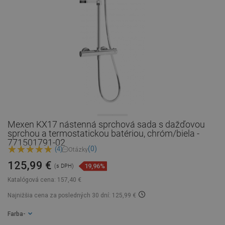
Mexen KX17 nástenná sprchová sada s dažďovou
sprchou a termostatickou batériou, chróm/biela -
771501791-02
(0)
(4)
Otázky
125,99 €
19,96%
(s DPH)
Katalógová cena:
157,40 €
Najnižšia cena za posledných 30 dní: 125,99 €
Farba
-