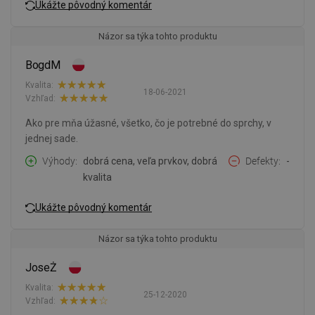
Ukážte pôvodný komentár
Názor sa týka tohto produktu
BogdM
Kvalita:
18-06-2021
Vzhľad:
Ako pre mňa úžasné, všetko, čo je potrebné do sprchy, v
jednej sade.
Výhody
dobrá cena, veľa prvkov, dobrá
Defekty
-
kvalita
Ukážte pôvodný komentár
Názor sa týka tohto produktu
JoseŻ
Kvalita:
25-12-2020
Vzhľad: