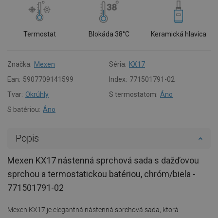
Termostat
Blokáda 38°C
Keramická hlavica
Značka:
Mexen
Séria:
KX17
Ean:
5907709141599
Index:
771501791-02
Tvar:
Okrúhly
S termostatom:
Áno
S batériou:
Áno
Popis
Mexen KX17 nástenná sprchová sada s dažďovou
sprchou a termostatickou batériou, chróm/biela -
771501791-02
Mexen KX17 je elegantná nástenná sprchová sada, ktorá