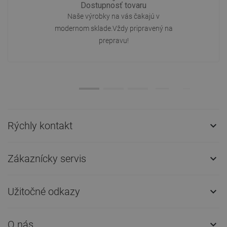
Dostupnosť tovaru
Naše výrobky na vás čakajú v
modernom sklade.Vždy pripravený na
prepravu!
Rýchly kontakt

Zákaznícky servis

Užitočné odkazy

O nás
