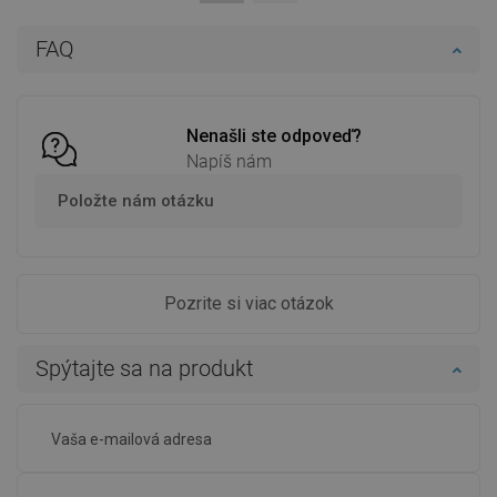
Do košíka
Do košíka
FAQ
Porovnaj
favorite_border
Obľúbené
Porovnaj
favorite_border
Obľúbené
Nenašli ste odpoveď?
Napíš nám
Položte nám otázku
Pozrite si viac otázok
Spýtajte sa na produkt