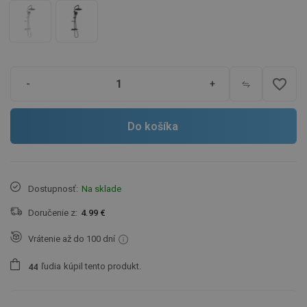
favorite_border
-
+
Do košíka
Dostupnosť:
Na sklade
Doručenie z:
4.99 €
Vrátenie až do 100 dní
ľudia
kúpil tento produkt.
4
4