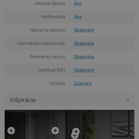
Hlavová Sprcha
Áno
Mydlovnička
Áno
Návod na obsluhu
Stiahnutie
Informácie o bezpečnosti
Stiahnutie
Podmienky záruky
Stiahnutie
Certifikát PZH
Stiahnutie
Výrobca
Zobraziť
Inšpirácie