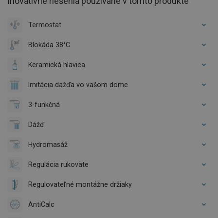
Inovatívne riešenia používané v tomto produkte
Termostat
Blokáda 38°C
Keramická hlavica
Imitácia dažďa vo vašom dome
3-funkčná
Dážď
Hydromasáž
Regulácia rukoväte
Regulovateľné montážne držiaky
AntiCalc