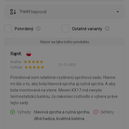
Triediť:
Najnovší
Potvrdený
Ostatné varianty
Názor sa týka tohto produktu
RajnK
Kvalita:
21-11-2021
Vzhľad:
Potreboval som relatívne rozšírenú sprchovú sadu. Hlavne
mi išlo o to, aby bola hlavová sprcha aj ručná sprcha. A aby
bola montovaná na stene. Mexen KX17 má navyše
termostatickú batériu, čo nakoniec rozhodlo o výbere práve
tejto sady.
Výhody
hlavová sprcha a ručná sprcha,
Defekty
-
dlhá hadica, kvalitná batéria