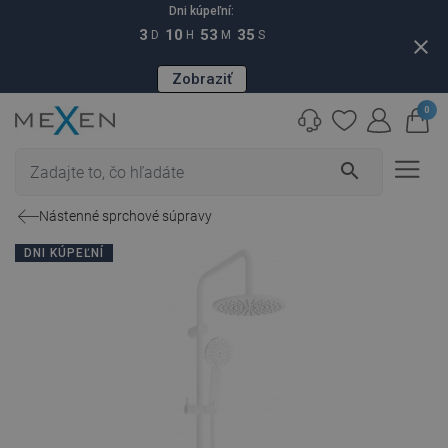
Dni kúpeľní:
3
10
53
34
D
H
M
S
close
Zobraziť
0
search
Nástenné sprchové súpravy
DNI KÚPEĽNÍ