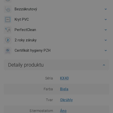
Bezzákrutový
Kryt PVC
PerfectClean
2 roky záruky
Certifikát hygieny PZH
Detaily produktu
Séria
KX40
Farba
Biela
Tvar
Okrúhly
S termostatom
Áno