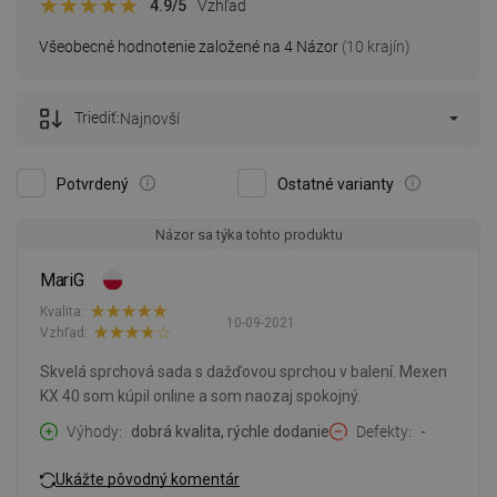
4.9
/5
Vzhľad
Všeobecné hodnotenie založené na 4 Názor
(10 krajín)
Triediť:
Najnovší
Potvrdený
Ostatné varianty
Názor sa týka tohto produktu
MariG
Kvalita:
10-09-2021
Vzhľad:
Skvelá sprchová sada s dažďovou sprchou v balení. Mexen
KX 40 som kúpil online a som naozaj spokojný.
Výhody
dobrá kvalita, rýchle dodanie
Defekty
-
Ukážte pôvodný komentár