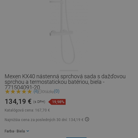
Mexen KX40 nástenná sprchová sada s dažďovou
sprchou a termostatickou batériou, biela -
771504091-20
(0)
(4)
Otázky
134,19 €
19,98%
(s DPH)
Katalógová cena:
167,70 €
Najnižšia cena za posledných 30 dní: 134,19 €
Farba
- Biela