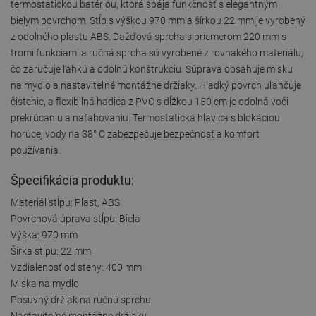
termostatickou batériou, ktorá spája funkčnosť s elegantným
bielym povrchom. Stĺp s výškou 970 mm a šírkou 22 mm je vyrobený
z odolného plastu ABS. Dažďová sprcha s priemerom 220 mm s
tromi funkciami a ručná sprcha sú vyrobené z rovnakého materiálu,
čo zaručuje ľahkú a odolnú konštrukciu. Súprava obsahuje misku
na mydlo a nastaviteľné montážne držiaky. Hladký povrch uľahčuje
čistenie, a flexibilná hadica z PVC s dĺžkou 150 cm je odolná voči
prekrúcaniu a naťahovaniu. Termostatická hlavica s blokáciou
horúcej vody na 38° C zabezpečuje bezpečnosť a komfort
používania.
Špecifikácia produktu:
Materiál stĺpu: Plast, ABS
Povrchová úprava stĺpu: Biela
Výška: 970 mm
Šírka stĺpu: 22 mm
Vzdialenosť od steny: 400 mm
Miska na mydlo
Posuvný držiak na ručnú sprchu
Nastaviteľné montážne držiaky