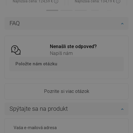
Najnižšia cena: 124,59 €
Najnižšia cena: 134,19 €
Dostupnosť:
Na sklade
Dostupnosť:
Na sklade
Do košíka
Do košíka
FAQ
Porovnaj
favorite_border
Obľúbené
Porovnaj
favorite_border
Obľúbené
Nenašli ste odpoveď?
Napíš nám
Položte nám otázku
Pozrite si viac otázok
Spýtajte sa na produkt