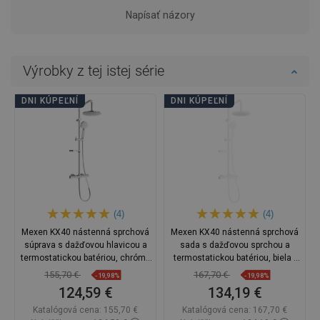
Napísať názory
Výrobky z tej istej série
DNI KÚPEĽNÍ
DNI KÚPEĽNÍ
(4)
(4)
Mexen KX40 nástenná sprchová
Mexen KX40 nástenná sprchová
súprava s dažďovou hlavicou a
sada s dažďovou sprchou a
termostatickou batériou, chróm -
termostatickou batériou, biela -
771504091-00
771504091-20
155,70 €
167,70 €
-19,98%
-19,98%
124,59 €
134,19 €
Katalógová cena:
155,70 €
Katalógová cena:
167,70 €