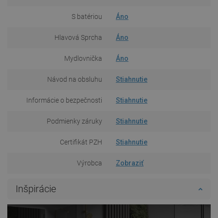
S batériou
Áno
Hlavová Sprcha
Áno
Mydlovnička
Áno
Návod na obsluhu
Stiahnutie
Informácie o bezpečnosti
Stiahnutie
Podmienky záruky
Stiahnutie
Certifikát PZH
Stiahnutie
Výrobca
Zobraziť
Inšpirácie