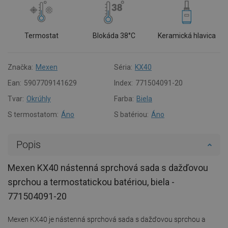
Termostat
Blokáda 38°C
Keramická hlavica
Značka:
Mexen
Séria:
KX40
Ean:
5907709141629
Index:
771504091-20
Tvar:
Okrúhly
Farba:
Biela
S termostatom:
Áno
S batériou:
Áno
Popis
Mexen KX40 nástenná sprchová sada s dažďovou
sprchou a termostatickou batériou, biela -
771504091-20
Mexen KX40 je nástenná sprchová sada s dažďovou sprchou a