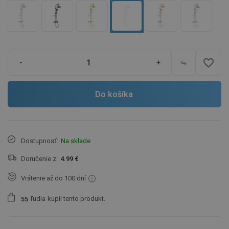
favorite_border
-
+
Do košíka
Dostupnosť:
Na sklade
Doručenie z:
4.99 €
Vrátenie až do 100 dní
ľudia
kúpil tento produkt.
5
5