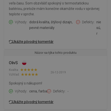
veľa času. Som obzvlášť spokojný s termostatickou
batériou, pretože mám konečne okamžite vodu v správnej
teplote v sprche.
Výhody
dobrá kvalita, štýlový dizajn,
Defekty
nie
pevné materiály
sú,
r
Ukážte pôvodný komentár
Názor sa týka tohto produktu
OlivS
Kvalita:
26-12-2019
Vzhľad:
Spokojný s nákupom!
Výhody
cena, farba
Defekty
-
Ukážte pôvodný komentár