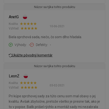
Názor sa týka tohto produktu
AnetG
Kvalita:
10-06-2021
Vzhľad:
Biela sprchová sada, niečo, čo som dlho hľadala.
Výhody
-
Defekty
-
Ukážte pôvodný komentár
Názor sa týka tohto produktu
LeonŻ
Kvalita:
03-02-2021
Vzhľad:
Pri kúpe sprchovej sady za túto cenu som mal obavy o jej
kvalitu. Avšak zbytočne, pretože všetko je presne tak, ako je
to v popise. Balík prišiel rýchlo a montáž sady mi nezabrala