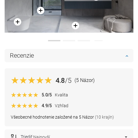
Recenzie
4.8
/5
(5 Názor)
5.0
/5
Kvalita
4.9
/5
Vzhľad
Všeobecné hodnotenie založené na 5 Názor
(10 krajín)
Triediť:
Najnovší