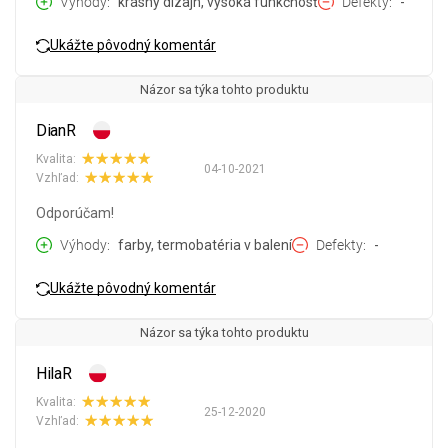
Výhody
krásny dizajn, vysoká funkčnosť
Defekty
-
Ukážte pôvodný komentár
Názor sa týka tohto produktu
DianR
Kvalita:
04-10-2021
Vzhľad:
Odporúčam!
Výhody
farby, termobatéria v balení
Defekty
-
Ukážte pôvodný komentár
Názor sa týka tohto produktu
HilaR
Kvalita:
25-12-2020
Vzhľad: