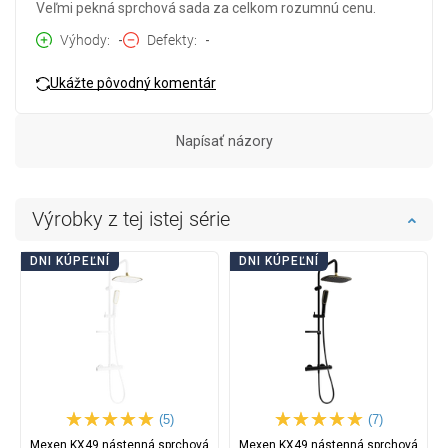
Veľmi pekná sprchová sada za celkom rozumnú cenu.
Výhody
-
Defekty
-
Ukážte pôvodný komentár
Napísať názory
Výrobky z tej istej série
DNI KÚPEĽNÍ
DNI KÚPEĽNÍ
(5)
(7)
Mexen KX49 nástenná sprchová
Mexen KX49 nástenná sprchová