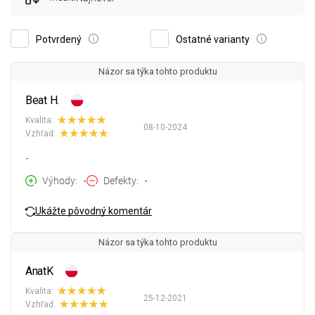
Potvrdený
Ostatné varianty
Názor sa týka tohto produktu
Beat H.
Kvalita:
08-10-2024
Vzhľad:
-
Výhody
-
Defekty
-
Ukážte pôvodný komentár
Názor sa týka tohto produktu
AnatK
Kvalita:
25-12-2021
Vzhľad: