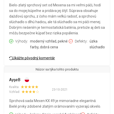
Bielo-zlatý sprchový set od Mexena sa mi veľmi páči, hodí
sa do mojej kúpeľne a pridáva jej štýl. Súprava obsahuje
dažďovú sprchu, z čoho mám veľkú radosť, a sprchovú
slúchadlo s dlhú hadicu, ale tá slúchadlo sa mi páči menej.
Dobrým riešením je termostatická batéria, pretože aj deti sa
môžu bezpečne kúpať bez rizika popálenia.
Výhody
moderný vzhľad, pekné
Defekty
úzka
farby, dobrá cena
slúchadlo
Ukážte pôvodný komentár
Názor sa týka tohto produktu
AyşeB
Kvalita:
23-10-2021
Vzhľad:
Sprchová sada Mexen KX 49 je mimoriadne elegantná.
Bielé prvky zdobené zlatým orámovaním vyzerajú skvelo.