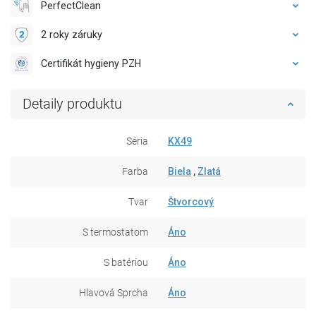
PerfectClean
2 roky záruky
Certifikát hygieny PZH
Detaily produktu
Séria
KX49
Farba
Biela
,
Zlatá
Tvar
Štvorcový
S termostatom
Áno
S batériou
Áno
Hlavová Sprcha
Áno