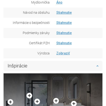
Mydlovnička
Áno
Návod na obsluhu
Stiahnutie
Informácie o bezpečnosti
Stiahnutie
Podmienky záruky
Stiahnutie
Certifikát PZH
Stiahnutie
Výrobca
Zobraziť
Inšpirácie