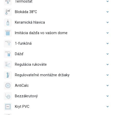
Termostat
Blokáda 38°C
Keramická hlavica
Imitácia dažďa vo vašom dome
1-funkčná
Dážď
Regulácia rukoväte
Regulovateľné montážne držiaky
AntiCalc
Bezzákrutový
Kryt PVC