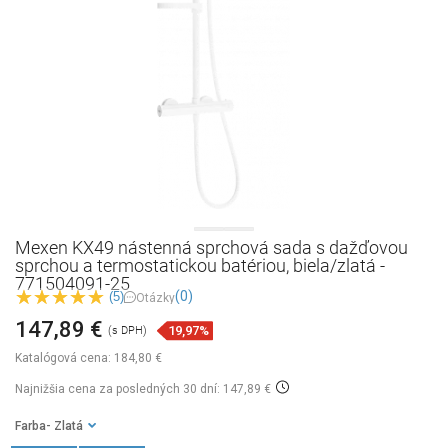
Mexen KX49 nástenná sprchová sada s dažďovou
sprchou a termostatickou batériou, biela/zlatá -
771504091-25
(0)
(5)
Otázky
147,89 €
19,97%
(s DPH)
Katalógová cena:
184,80 €
Najnižšia cena za posledných 30 dní: 147,89 €
Farba
- Zlatá