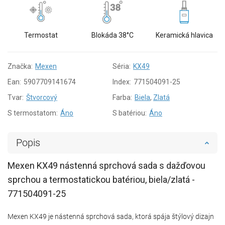
Termostat
Blokáda 38°C
Keramická hlavica
Značka:
Mexen
Séria:
KX49
Ean:
5907709141674
Index:
771504091-25
Tvar:
Štvorcový
Farba:
Biela
,
Zlatá
S termostatom:
Áno
S batériou:
Áno
Popis
Mexen KX49 nástenná sprchová sada s dažďovou
sprchou a termostatickou batériou, biela/zlatá -
771504091-25
Mexen KX49 je nástenná sprchová sada, ktorá spája štýlový dizajn