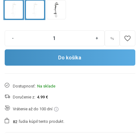
favorite_border
-
+
Do košíka
Dostupnosť:
Na sklade
Doručenie z:
4.99 €
Vrátenie až do 100 dní
ľudia
kúpil tento produkt.
8
2