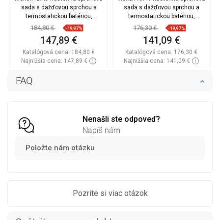
sada s dažďovou sprchou a
sada s dažďovou sprchou a
termostatickou batériou,
termostatickou batériou,
biela/zlatá - 771504091-25
čierno/zlatá - 771504991-75
184,80 €
176,30 €
-19,97%
-19,97%
147,89 €
141,09 €
Katalógová cena:
184,80 €
Katalógová cena:
176,30 €
Najnižšia cena: 147,89 €
Najnižšia cena: 141,09 €
Dostupnosť:
Na sklade
Dostupnosť:
Na sklade
FAQ
Do košíka
Do košíka
Porovnaj
favorite_border
Obľúbené
Porovnaj
favorite_border
Obľúbené
Nenašli ste odpoveď?
Napíš nám
Položte nám otázku
Pozrite si viac otázok