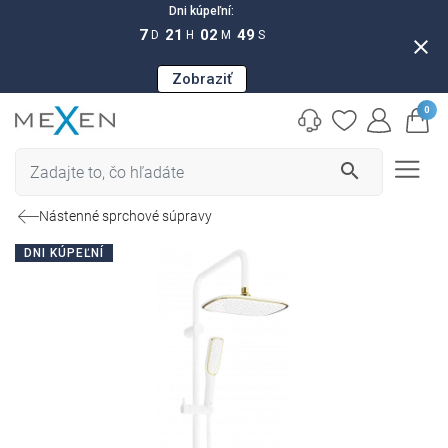
Dni kúpeľní:
7
21
02
49
D
H
M
S
close
Zobraziť
0
search
Nástenné sprchové súpravy
DNI KÚPEĽNÍ