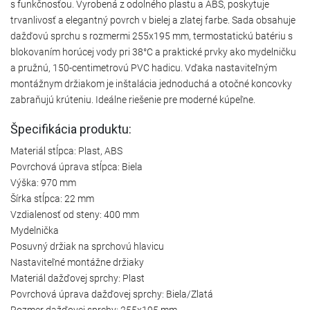
s funkčnosťou. Vyrobená z odolného plastu a ABS, poskytuje
trvanlivosť a elegantný povrch v bielej a zlatej farbe. Sada obsahuje
dažďovú sprchu s rozmermi 255x195 mm, termostatickú batériu s
blokovaním horúcej vody pri 38°C a praktické prvky ako mydelničku
a pružnú, 150-centimetrovú PVC hadicu. Vďaka nastaviteľným
montážnym držiakom je inštalácia jednoduchá a otočné koncovky
zabraňujú krúteniu. Ideálne riešenie pre moderné kúpeľne.
Špecifikácia produktu:
Materiál stĺpca: Plast, ABS
Povrchová úprava stĺpca: Biela
Výška: 970 mm
Šírka stĺpca: 22 mm
Vzdialenosť od steny: 400 mm
Mydelnička
Posuvný držiak na sprchovú hlavicu
Nastaviteľné montážne držiaky
Materiál dažďovej sprchy: Plast
Povrchová úprava dažďovej sprchy: Biela/Zlatá
Rozmer dažďovej sprchy: 255x195 mm