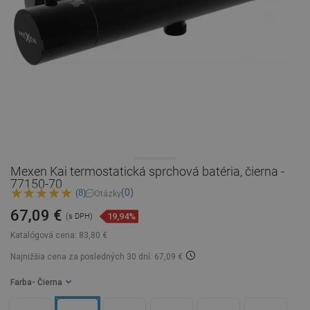
Mexen Kai termostatická sprchová batéria, čierna -
77150-70
(0)
(8)
Otázky
67,09 €
19,94%
(s DPH)
Katalógová cena:
83,80 €
Najnižšia cena za posledných 30 dní: 67,09 €
Farba
- Čierna