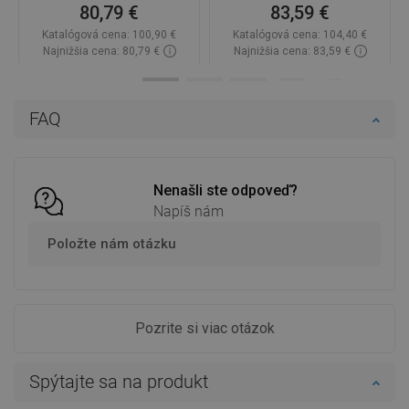
80,79 €
83,59 €
Katalógová cena:
100,90 €
Katalógová cena:
104,40 €
Najnižšia cena: 80,79 €
Najnižšia cena: 83,59 €
Dostupnosť:
Na sklade
Dostupnosť:
Na sklade
Do košíka
Do košíka
FAQ
Porovnaj
favorite_border
Obľúbené
Porovnaj
favorite_border
Obľúbené
Nenašli ste odpoveď?
Napíš nám
Položte nám otázku
Pozrite si viac otázok
Spýtajte sa na produkt