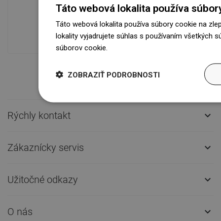
Táto webová lokalita používa súbor
Naše výrobky na vás čakajú v
modernom sklade.Vždy pripravený na
Táto webová lokalita používa súbory cookie na zle
prepravu!
lokality vyjadrujete súhlas s používaním všetkých 
súborov cookie.
Dowiedz się więcej
ZOBRAZIŤ PODROBNOSTI
Rýchly kontakt

Zákaznícky servis

Užitočné odkazy

O nás
