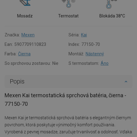
Mosadz
Termostat
Blokáda 38°C
Značka:
Mexen
Séria:
Kai
Ean:
5907709110823
Index:
77150-70
Farba:
Čierna
Montáž:
Nástenný
So sprchovou zostavou:
Nie
S termostatom:
Áno
Popis
Mexen Kai termostatická sprchová batéria, čierna -
77150-70
Mexen Kai je termostatická sprchová batéria s elegantným čiernym
povrchom, ktorá poskytuje výnimočný komfort používania.
Vyrobená z pevnej mosadze, zaručuje trvanlivosť a odolnosť. Vďaka