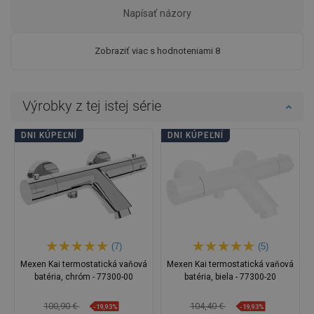
Napísať názory
Zobraziť viac s hodnoteniami 8
Výrobky z tej istej série
DNI KÚPEĽNÍ
DNI KÚPEĽNÍ
(7)
(5)
Mexen Kai termostatická vaňová
Mexen Kai termostatická vaňová
batéria, chróm - 77300-00
batéria, biela - 77300-20
100,90 €
104,40 €
-19,93%
-19,93%