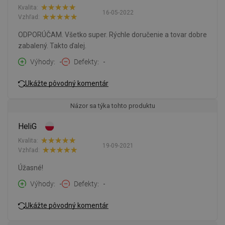
Kvalita:
16-05-2022
Vzhľad:
ODPORÚČAM. Všetko super. Rýchle doručenie a tovar dobre
zabalený. Takto ďalej.
Výhody
-
Defekty
-
Ukážte pôvodný komentár
Názor sa týka tohto produktu
HeliG
Kvalita:
19-09-2021
Vzhľad:
Úžasné!
Výhody
-
Defekty
-
Ukážte pôvodný komentár