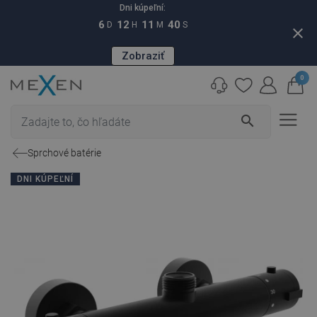
Dni kúpeľní:
6
12
11
39
D
H
M
S
close
Zobraziť
0
search
Sprchové batérie
DNI KÚPEĽNÍ