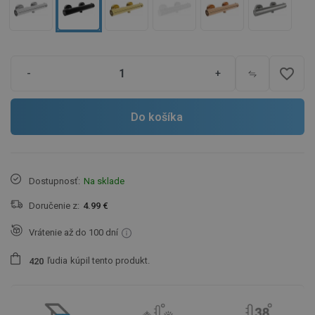
favorite_border
-
+
Do košíka
Dostupnosť:
Na sklade
Doručenie z:
4.99 €
Vrátenie až do 100 dní
ľudia
kúpil tento produkt.
4
2
0