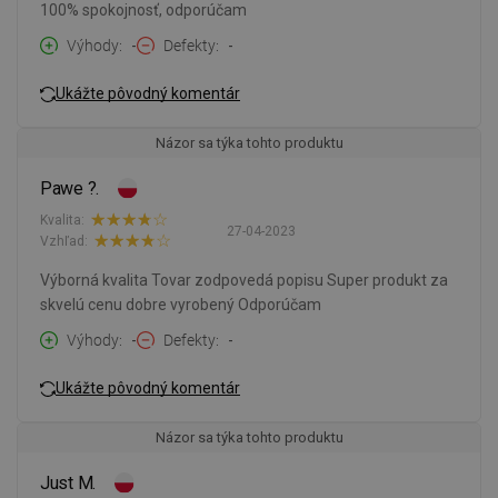
100% spokojnosť, odporúčam
Výhody
-
Defekty
-
Ukážte pôvodný komentár
Názor sa týka tohto produktu
Pawe ?.
Kvalita:
27-04-2023
Vzhľad:
Výborná kvalita Tovar zodpovedá popisu Super produkt za
skvelú cenu dobre vyrobený Odporúčam
Výhody
-
Defekty
-
Ukážte pôvodný komentár
Názor sa týka tohto produktu
Just M.