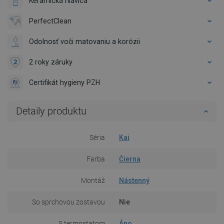
Keramická hlavica
PerfectClean
Odolnosť voči matovaniu a korózii
2 roky záruky
Certifikát hygieny PZH
Detaily produktu
Séria
Kai
Farba
Čierna
Montáž
Nástenný
So sprchovou zostavou
Nie
S termostatom
Áno