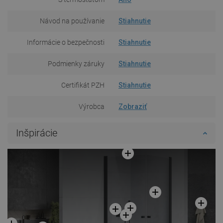
Návod na používanie
Stiahnutie
Informácie o bezpečnosti
Stiahnutie
Podmienky záruky
Stiahnutie
Certifikát PZH
Stiahnutie
Výrobca
Zobraziť
Inšpirácie