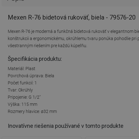
Mexen R-76 bidetová rukoväť, biela - 79576-20
Mexen R-76 je moderná a funkčná bidetová rukoväť v elegantnom bie
konštrukcii a ergonomickému, okrúhlemu tvaru ponúka pohodlie pri p
všestranným riešením pre každú kúpeľňu.
Špecifikácia produktu:
Materiál: Plast
Povrchová úprava: Biela
Počet funkcií: 1
Tvar: Okrúhly
Pripojenie: G 1/2"
Výška: 115 mm
Rozmery hlavice: ø32 mm
Inovatívne riešenia používané v tomto produkte