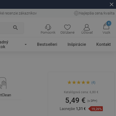
close
ké recenzie zákazníkov
Najlepšia cena/kvalita
0
search
Pomocník
Obľúbené
Účtovať
Vozík
adný
Bestselleri
Inšpirácie
Kontakt
tok
Mexen R-76 bidetová rukoväť,
(4)
biela - 79576-20
Katalógová cena:
6,80 €
ctClean
5,49 €
(s DPH)
Lacnejšie
1,31 €
19,26%