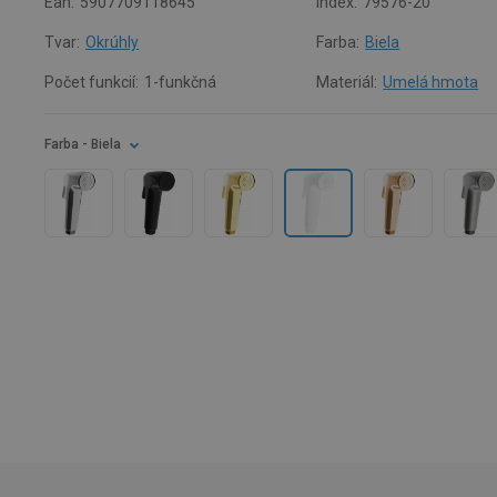
Ean:
5907709118645
Index:
79576-20
Tvar:
Okrúhly
Farba:
Biela
Počet funkcií:
1-funkčná
Materiál:
Umelá hmota
Farba
- Biela