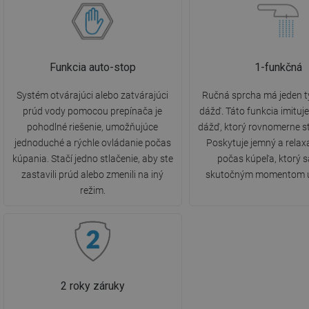
Funkcia auto-stop
1-funkčná
Systém otvárajúci alebo zatvárajúci
Ručná sprcha má jeden t
prúd vody pomocou prepínača je
dážď. Táto funkcia imituj
pohodlné riešenie, umožňujúce
dážď, ktorý rovnomerne st
jednoduché a rýchle ovládanie počas
Poskytuje jemný a relax
kúpania. Stačí jedno stlačenie, aby ste
počas kúpeľa, ktorý s
zastavili prúd alebo zmenili na iný
skutočným momentom u
režim.
2 roky záruky