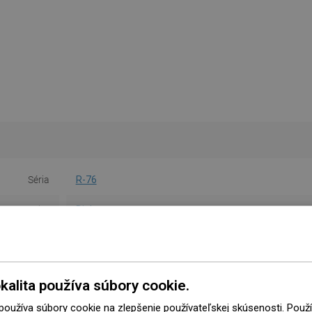
Séria
R-76
Farba
Biela
Materiál
Umelá hmota
Tvar
Okrúhly
kalita používa súbory cookie.
očet funkcií
1-funkčná
 používa súbory cookie na zlepšenie používateľskej skúsenosti. Pou