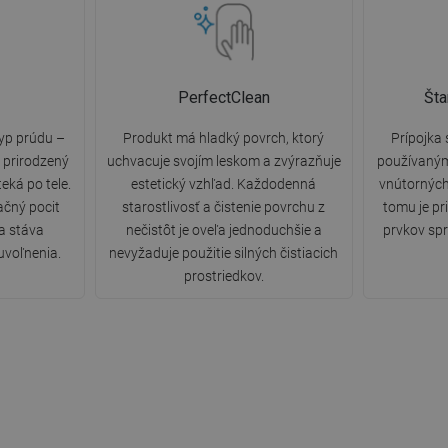
PerfectClean
Šta
yp prúdu –
Produkt má hladký povrch, ktorý
Prípojka 
e prirodzený
uchvacuje svojím leskom a zvýrazňuje
používaný
eká po tele.
estetický vzhľad. Každodenná
vnútorných
ačný pocit
starostlivosť a čistenie povrchu z
tomu je pr
a stáva
nečistôt je oveľa jednoduchšie a
prvkov spr
voľnenia.
nevyžaduje použitie silných čistiacich
prostriedkov.