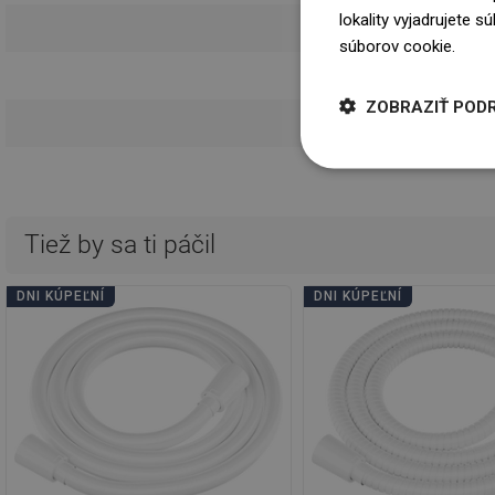
lokality vyjadrujete 
Návod 
súborov cookie.
Dowi
Informácie o 
ZOBRAZIŤ POD
Podmie
Tiež by sa ti páčil
DNI KÚPEĽNÍ
DNI KÚPEĽNÍ