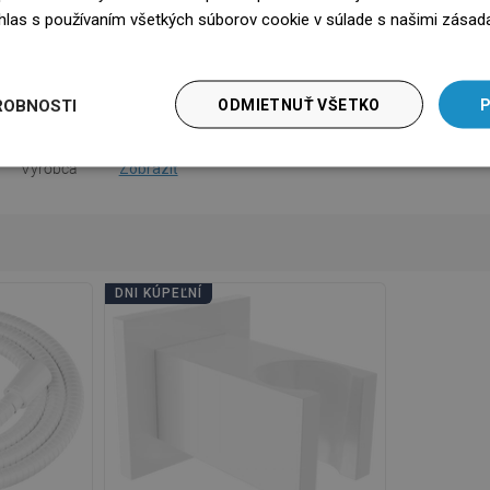
súhlas s používaním všetkých súborov cookie v súlade s našimi zásad
na použitie
Stiahnutie
edz się więcej
bezpečnosti
Stiahnutie
ROBNOSTI
ODMIETNUŤ VŠETKO
P
nky záruky
Stiahnutie
Výrobca
Zobraziť
DNI KÚPEĽNÍ