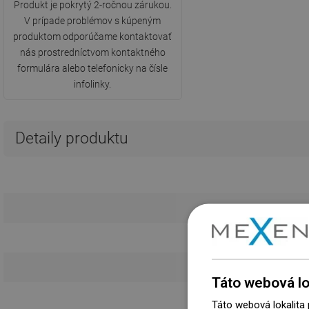
Produkt je pokrytý 2-ročnou zárukou.
V prípade problémov s kúpeným
produktom odporúčame kontaktovať
nás prostredníctvom kontaktného
formulára alebo telefonicky na čísle
infolinky.
Detaily produktu
Táto webová lo
P
Táto webová lokalita