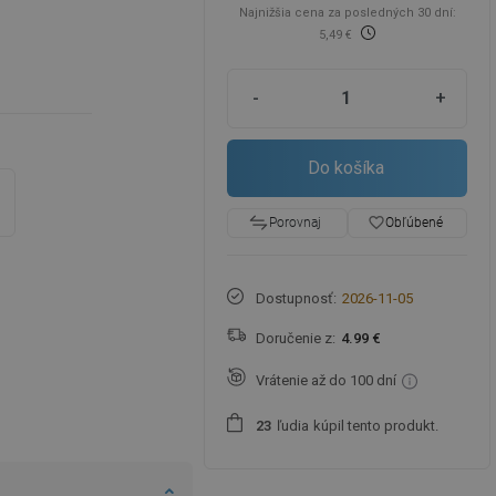
Najnižšia cena za posledných 30 dní:
5,49 €
-
+
Do košíka
favorite_border
Obľúbené
Porovnaj
Dostupnosť:
2026-11-05
Doručenie z:
4.99 €
Vrátenie až do 100 dní
ľudia
kúpil tento produkt.
2
3