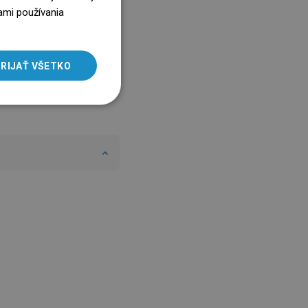
ENGLISH
ami používania
SLOVAK
LITHUANIAN
RIJAŤ VŠETKO
ROMANIAN
HUNGARIAN
FRENCH
ITALIAN
SPANISH
UKRAINIAN
BULGARIAN
ESTONIAN
DUTCH
LATVIAN