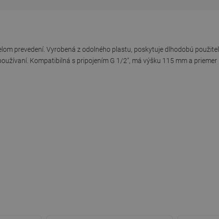
lom prevedení. Vyrobená z odolného plastu, poskytuje dlhodobú použite
oužívaní. Kompatibilná s pripojením G 1/2", má výšku 115 mm a priemer h