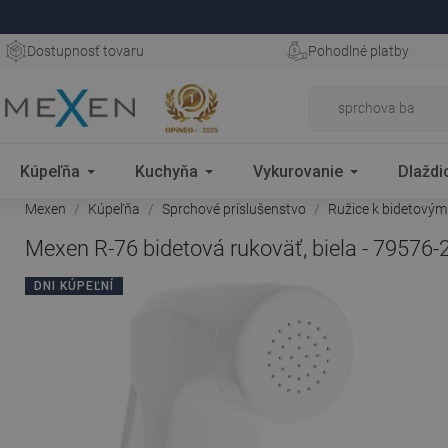
Dostupnosť tovaru
Pohodlné platby
Kúpeľňa
Kuchyňa
Vykurovanie
Dlaždi
Mexen
Kúpeľňa
Sprchové príslušenstvo
Ružice k bidetovým
Mexen R-76 bidetová rukoväť, biela - 79576-
DNI KÚPEĽNÍ