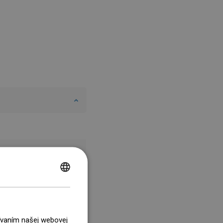
POLISH
CZECH
GERMAN
žívaním našej webovej