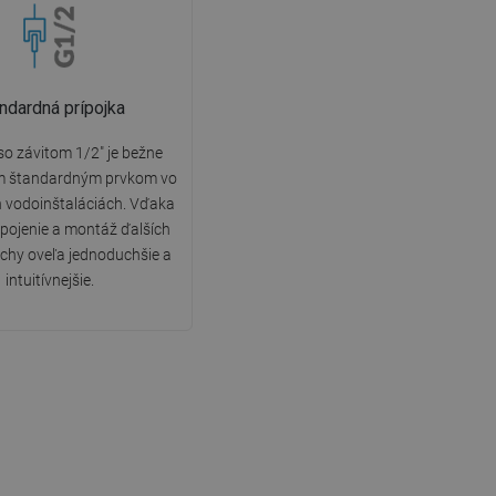
ndardná prípojka
so závitom 1/2" je bežne
m štandardným prvkom vo
 vodoinštaláciách. Vďaka
ipojenie a montáž ďalších
chy oveľa jednoduchšie a
intuitívnejšie.