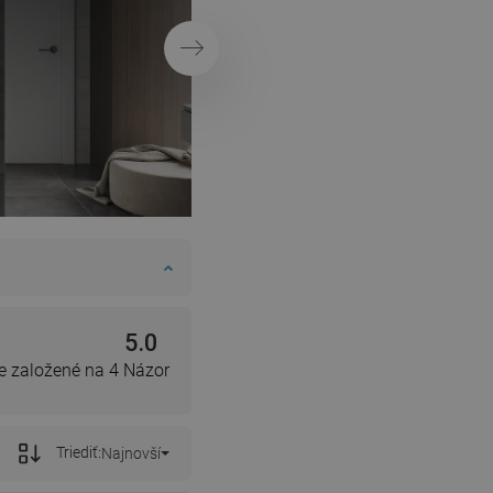
Ďalej
5.0
e založené na 4 Názor
Triediť:
Najnovší