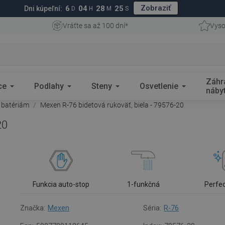
Zobraziť
6
04
28
24
Dni kúpeľní:
D
H
M
S
Vráťte sa až 100 dní*
Vyso
Záhr
ce
Podlahy
Steny
Osvetlenie
náby
 batériám
Mexen R-76 bidetová rukoväť, biela - 79576-20
20
Funkcia auto-stop
1-funkčná
Perfe
Značka:
Mexen
Séria:
R-76