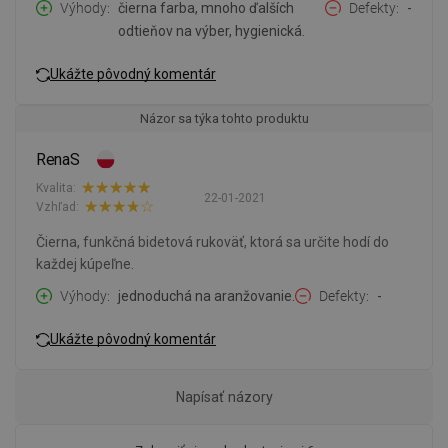
Výhody
čierna farba, mnoho ďalších
Defekty
-
odtieňov na výber, hygienická.
Ukážte pôvodný komentár
Názor sa týka tohto produktu
RenaS
Kvalita:
22-01-2021
Vzhľad:
Čierna, funkčná bidetová rukoväť, ktorá sa určite hodí do
každej kúpeľne.
Výhody
jednoduchá na aranžovanie.
Defekty
-
Ukážte pôvodný komentár
Napísať názory