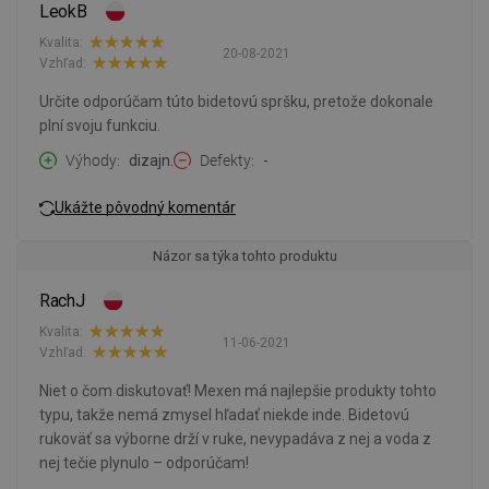
LeokB
Kvalita:
20-08-2021
Vzhľad:
Určite odporúčam túto bidetovú spršku, pretože dokonale
plní svoju funkciu.
Výhody
dizajn.
Defekty
-
Ukážte pôvodný komentár
Názor sa týka tohto produktu
RachJ
Kvalita:
11-06-2021
Vzhľad:
Niet o čom diskutovať! Mexen má najlepšie produkty tohto
typu, takže nemá zmysel hľadať niekde inde. Bidetovú
rukoväť sa výborne drží v ruke, nevypadáva z nej a voda z
nej tečie plynulo – odporúčam!