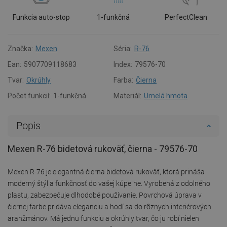
Funkcia auto-stop
1-funkčná
PerfectClean
Značka:
Mexen
Séria:
R-76
Ean:
5907709118683
Index:
79576-70
Tvar:
Okrúhly
Farba:
Čierna
Počet funkcií:
1-funkčná
Materiál:
Umelá hmota
Popis
Mexen R-76 bidetová rukoväť, čierna - 79576-70
Mexen R-76 je elegantná čierna bidetová rukoväť, ktorá prináša
moderný štýl a funkčnosť do vašej kúpeľne. Vyrobená z odolného
plastu, zabezpečuje dlhodobé používanie. Povrchová úprava v
čiernej farbe pridáva eleganciu a hodí sa do rôznych interiérových
aranžmánov. Má jednu funkciu a okrúhly tvar, čo ju robí nielen