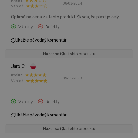
Kvalita:
08-02-2024
Vzhľad:
Optimálna cena za tento produkt. Škoda, že plast je celý
Výhody
-
Defekty
-
Ukážte pôvodný komentár
Názor sa týka tohto produktu
Jaro C.
Kvalita:
09-11-2023
Vzhľad:
-
Výhody
-
Defekty
-
Ukážte pôvodný komentár
Názor sa týka tohto produktu