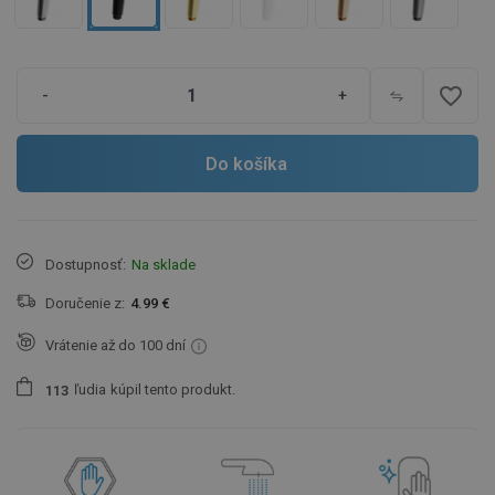
favorite_border
-
+
Do košíka
Dostupnosť:
Na sklade
Doručenie z:
4.99 €
Vrátenie až do 100 dní
ľudia
kúpil tento produkt.
1
1
3