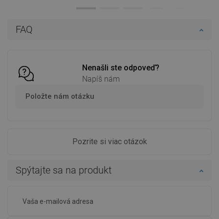
Dostupnosť:
Na sklade
Dostupnosť:
2026-11-08
Do košíka
Do košíka
FAQ
Porovnaj
favorite_border
Obľúbené
Porovnaj
favorite_border
Obľúbené
Nenašli ste odpoveď?
Napíš nám
Položte nám otázku
Pozrite si viac otázok
Spýtajte sa na produkt