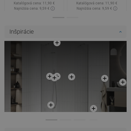
Katalógová cena:
11,90 €
Katalógová cena:
11,90 €
Najnižšia cena: 9,59 €
Najnižšia cena: 9,59 €
Dostupnosť:
Na sklade
Dostupnosť:
Na sklade
Do košíka
Do košíka
Inšpirácie
Porovnaj
favorite_border
Obľúbené
Porovnaj
favorite_border
Obľúbené