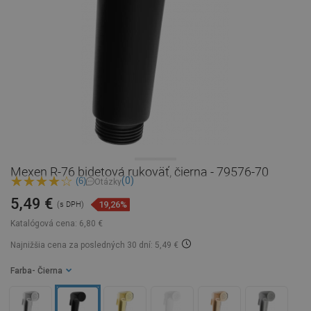
Mexen R-76 bidetová rukoväť, čierna - 79576-70
(0)
(6)
Otázky
5,49 €
19,26%
(s DPH)
Katalógová cena:
6,80 €
Najnižšia cena za posledných 30 dní: 5,49 €
Farba
- Čierna