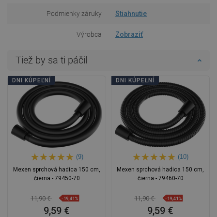
Podmienky záruky
Stiahnutie
Výrobca
Zobraziť
Tiež by sa ti páčil
DNI KÚPEĽNÍ
DNI KÚPEĽNÍ
(9)
(10)
Mexen sprchová hadica 150 cm,
Mexen sprchová hadica 150 cm,
čierna - 79450-70
čierna - 79460-70
11,90 €
11,90 €
-19,41%
-19,41%
9,59 €
9,59 €