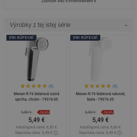
Zobraziť viac s hodnoteniami 6
Výrobky z tej istej série
DNI KÚPEĽNÍ
DNI KÚPEĽNÍ
(4)
(4)
Mexen R-76 bidetová ručná
Mexen R-76 bidetová rukoväť,
sprcha, chróm - 79576-00
biela - 79576-20
6,80 €
6,80 €
-19,26%
-19,26%
5,49 €
5,49 €
Katalógová cena:
6,80 €
Katalógová cena:
6,80 €
Najnižšia cena: 5,49 €
Najnižšia cena: 5,49 €