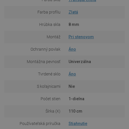
Farba profilu
Zlatá
Hrúbka skla
8 mm
Montáž
Pri stenovom
Ochranný povlak
Áno
Montážna pevnosť
Univerzálna
Tvrdené sklo
Áno
S koľajnicami
Nie
Počet stien
1-dielna
Šírka (X)
110 cm
Používateľská príručka
Stiahnutie