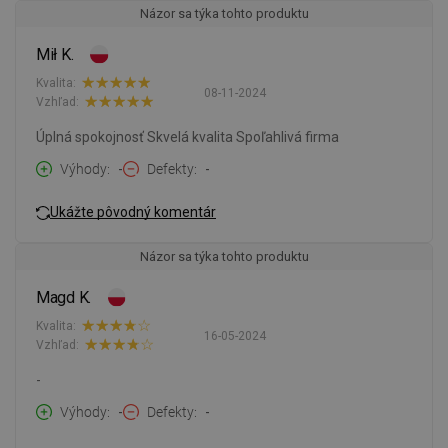
Názor sa týka tohto produktu
Mił K.
Kvalita:
08-11-2024
Vzhľad:
Úplná spokojnosť Skvelá kvalita Spoľahlivá firma
Výhody
-
Defekty
-
Ukážte pôvodný komentár
Názor sa týka tohto produktu
Magd K.
Kvalita:
16-05-2024
Vzhľad:
-
Výhody
-
Defekty
-