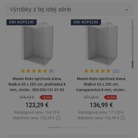
Výrobky z tej istej série
DNI KÚPEĽNÍ
DNI KÚPEĽNÍ
(6)
(11)
Mexen Kioto sprchová stena
Mexen Kioto sprchová stena
Walk-in 50 x 200 cm, priehľadná 8
Walk-in 60 x 200 cm,
mm, chróm - 800-050-101-01-00
transparentná 8 mm, chróm -
800-060-101-01-00
154,10 €
171,20 €
-19,99%
-19,98%
123,29 €
136,99 €
Katalógová cena:
154,10 €
Katalógová cena:
171,20 €
Najnižšia cena: 123,29 €
Najnižšia cena: 136,99 €
Dostupnosť:
Na sklade
Dostupnosť:
Na sklade
Do košíka
Do košíka