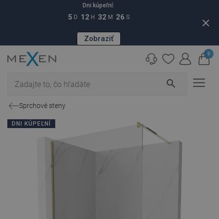
Dni kúpeľní:
5
12
32
25
D
H
M
S
close
Zobraziť
0
search
Sprchové steny
DNI KÚPEĽNÍ