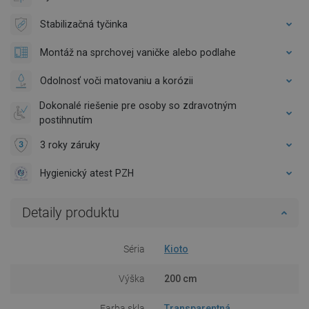
Stabilizačná tyčinka
Montáž na sprchovej vaničke alebo podlahe
Odolnosť voči matovaniu a korózii
Dokonalé riešenie pre osoby so zdravotným
postihnutím
3 roky záruky
Hygienický atest PZH
Detaily produktu
Séria
Kioto
Výška
200 cm
Farba skla
Transparentná