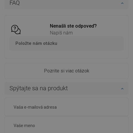
FAQ
Porovnaj
favorite_border
Obľúbené
Porovnaj
favorite_border
Obľúbené
Nenašli ste odpoveď?
Napíš nám
Položte nám otázku
Pozrite si viac otázok
Spýtajte sa na produkt