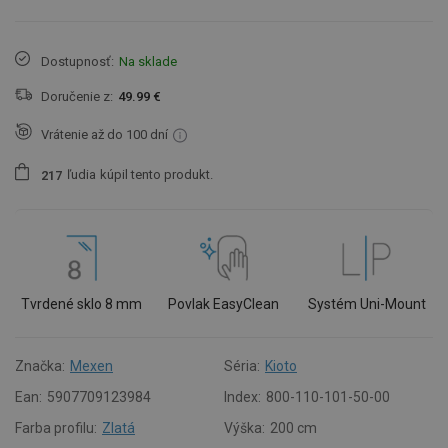
Dostupnosť:
Na sklade
Doručenie z:
49.99 €
Vrátenie až do 100 dní
ľudia
kúpil tento produkt.
2
1
7
Tvrdené sklo 8 mm
Povlak EasyClean
Systém Uni-Mount
Značka:
Mexen
Séria:
Kioto
Ean:
5907709123984
Index:
800-110-101-50-00
Farba profilu:
Zlatá
Výška:
200 cm