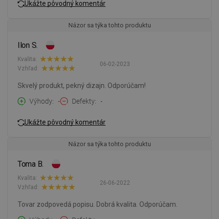
Ukážte pôvodný komentár
Názor sa týka tohto produktu
Ilon S.
Kvalita:
06-02-2023
Vzhľad:
Skvelý produkt, pekný dizajn. Odporúčam!
Výhody
-
Defekty
-
Ukážte pôvodný komentár
Názor sa týka tohto produktu
Toma B.
Kvalita:
26-06-2022
Vzhľad:
Tovar zodpovedá popisu. Dobrá kvalita. Odporúčam.