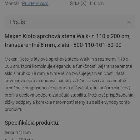
Montáž:
Pri stenovom
Šírka (X):
110 cm
Popis
Mexen Kioto sprchová stena Walk-in 110 x 200 cm,
transparentná 8 mm, zlatá - 800-110-101-50-00
Mexen Kioto je štýlová sprchová stena Walk-in s rozmermi 110 x
200 cm, ktorá kombinuje eleganciu a funkčnosť. Jej transparentné
sklo s hrúbkou 8 mm je tvrdené, čo zvyšuje jej trvanlivosť. Zlatá
povrchová úprava dodáva luxusný vzhľad. Univerzálna montáž
umožňuje prispôsobenie na pravú aj ľavú stranu, pričom hliníkový
profil a oceľová podpera zaručujú stabilitu. Možnosť prispôsobenia
dĺžky podpery a korekcia nerovností steny sú ďalšie výhody tohto
produktu.
Špecifikácia produktu:
Šírka: 110 cm
Výška: 200 cm