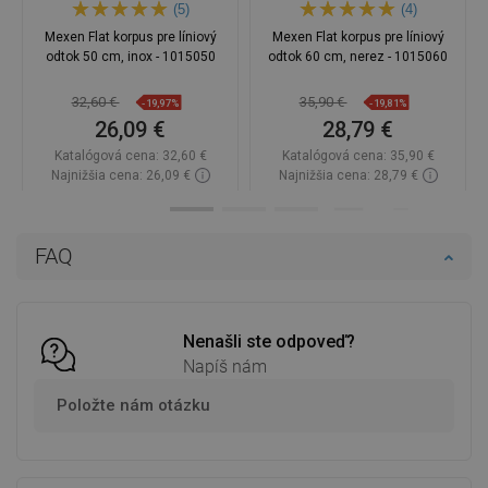
(5)
(4)
Mexen Flat korpus pre líniový
Mexen Flat korpus pre líniový
odtok 50 cm, inox - 1015050
odtok 60 cm, nerez - 1015060
32,60 €
35,90 €
-19,97%
-19,81%
26,09 €
28,79 €
Katalógová cena:
32,60 €
Katalógová cena:
35,90 €
Najnižšia cena: 26,09 €
Najnižšia cena: 28,79 €
Dostupnosť:
Na sklade
Dostupnosť:
Na sklade
Do košíka
Do košíka
FAQ
Porovnaj
favorite_border
Obľúbené
Porovnaj
favorite_border
Obľúbené
Nenašli ste odpoveď?
Napíš nám
Položte nám otázku