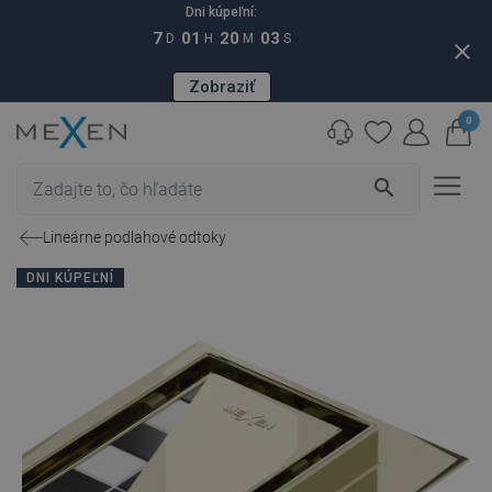
Dni kúpeľní:
7
01
20
02
D
H
M
S
close
Zobraziť
0
search
Lineárne podlahové odtoky
DNI KÚPEĽNÍ