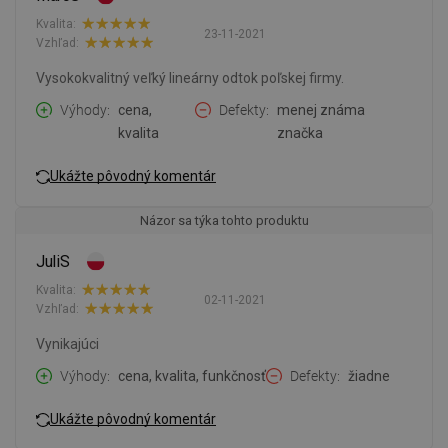
Kvalita:
23-11-2021
Vzhľad:
Vysokokvalitný veľký lineárny odtok poľskej firmy.
Výhody
cena,
Defekty
menej známa
kvalita
značka
Ukážte pôvodný komentár
Názor sa týka tohto produktu
JuliS
Kvalita:
02-11-2021
Vzhľad:
Vynikajúci
Výhody
cena, kvalita, funkčnosť
Defekty
žiadne
Ukážte pôvodný komentár