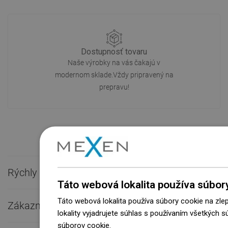
Dostupnosť tovaru
Naše výrobky na vás čakajú v
modernom sklade.Vždy pripravený na
prepravu!
Rýchly kontakt

Táto webová lokalita používa súbor
Táto webová lokalita používa súbory cookie na zle
Zákaznícky servis

lokality vyjadrujete súhlas s používaním všetkých 
súborov cookie.
Dowiedz się więcej