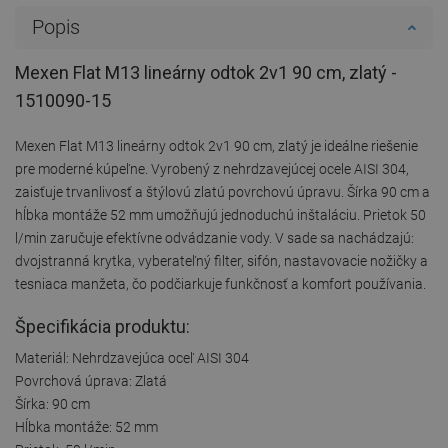
Popis
Mexen Flat M13 lineárny odtok 2v1 90 cm, zlatý -
1510090-15
Mexen Flat M13 lineárny odtok 2v1 90 cm, zlatý je ideálne riešenie
pre moderné kúpeľne. Vyrobený z nehrdzavejúcej ocele AISI 304,
zaisťuje trvanlivosť a štýlovú zlatú povrchovú úpravu. Šírka 90 cm a
hĺbka montáže 52 mm umožňujú jednoduchú inštaláciu. Prietok 50
l/min zaručuje efektívne odvádzanie vody. V sade sa nachádzajú:
dvojstranná krytka, vyberateľný filter, sifón, nastavovacie nožičky a
tesniaca manžeta, čo podčiarkuje funkčnosť a komfort používania.
Špecifikácia produktu:
Materiál: Nehrdzavejúca oceľ AISI 304
Povrchová úprava: Zlatá
Šírka: 90 cm
Hĺbka montáže: 52 mm