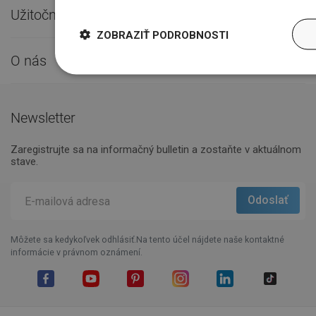
Užitočné odkazy

ZOBRAZIŤ PODROBNOSTI
O nás

Newsletter
Zaregistrujte sa na informačný bulletin a zostaňte v aktuálnom
stave.
Môžete sa kedykoľvek odhlásiť.Na tento účel nájdete naše kontaktné
informácie v právnom oznámení.
Facebook
YouTube
Pinterest
Instagram
LinkedIn
TikTok