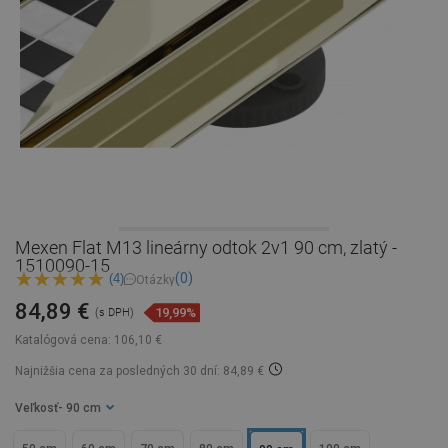
Mexen Flat M13 lineárny odtok 2v1 90 cm, zlatý -
1510090-15
(0)
(4)
Otázky
84,89 €
19,99%
(s DPH)
Katalógová cena:
106,10 €
Najnižšia cena za posledných 30 dní: 84,89 €
Veľkosť
- 90 cm