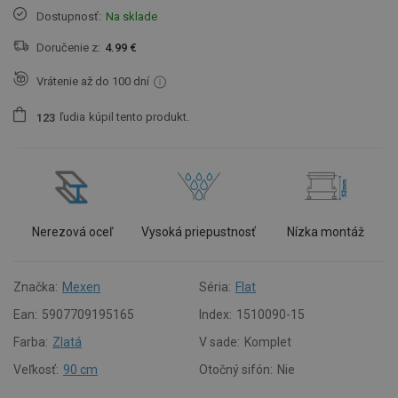
Dostupnosť:
Na sklade
Doručenie z:
4.99 €
Vrátenie až do 100 dní
ľudia
kúpil tento produkt.
1
2
3
Nerezová oceľ
Vysoká priepustnosť
Nízka montáž
Značka:
Mexen
Séria:
Flat
Ean:
5907709195165
Index:
1510090-15
Farba:
Zlatá
V sade:
Komplet
Veľkosť:
90 cm
Otočný sifón:
Nie