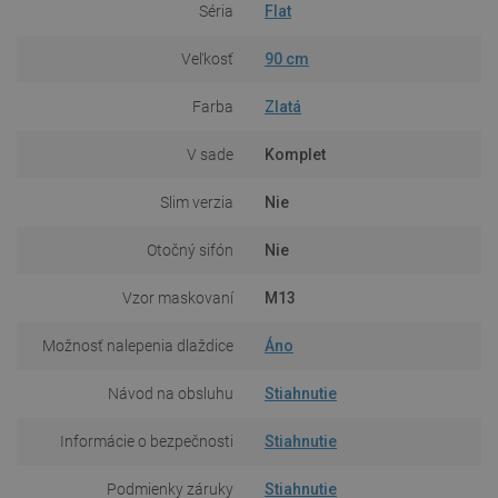
Séria
Flat
Veľkosť
90 cm
Farba
Zlatá
V sade
Komplet
Slim verzia
Nie
Otočný sifón
Nie
Vzor maskovaní
M13
Možnosť nalepenia dlaždice
Áno
Návod na obsluhu
Stiahnutie
Informácie o bezpečnosti
Stiahnutie
Podmienky záruky
Stiahnutie