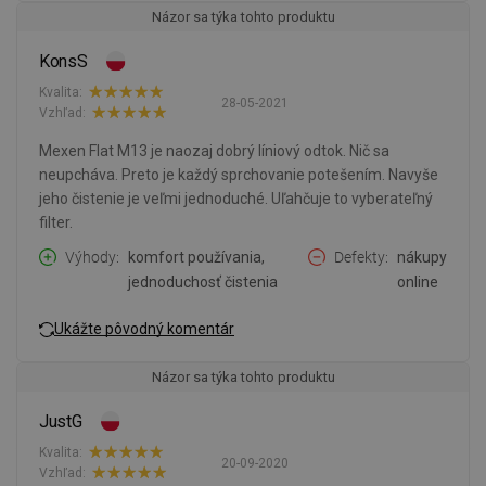
Názor sa týka tohto produktu
KonsS
Kvalita:
28-05-2021
Vzhľad:
Mexen Flat M13 je naozaj dobrý líniový odtok. Nič sa
neupcháva. Preto je každý sprchovanie potešením. Navyše
jeho čistenie je veľmi jednoduché. Uľahčuje to vyberateľný
filter.
Výhody
komfort používania,
Defekty
nákupy
jednoduchosť čistenia
online
Ukážte pôvodný komentár
Názor sa týka tohto produktu
JustG
Kvalita:
20-09-2020
Vzhľad: