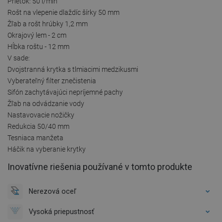
Prietok: 50 l/min
Rošt na vlepenie dlaždíc šírky 50 mm
Žľab a rošt hrúbky 1,2 mm
Okrajový lem - 2 cm
Hĺbka roštu - 12 mm
V sade:
Dvojstranná krytka s tlmiacimi medzikusmi
Vyberateľný filter znečistenia
Sifón zachytávajúci nepríjemné pachy
Žľab na odvádzanie vody
Nastavovacie nožičky
Redukcia 50/40 mm
Tesniaca manžeta
Háčik na vyberanie krytky
Inovatívne riešenia používané v tomto produkte
Nerezová oceľ
Vysoká priepustnosť