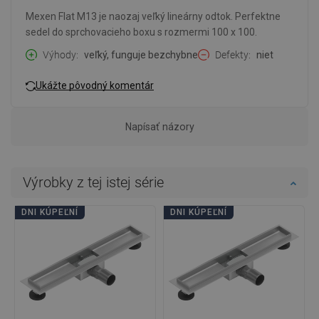
Mexen Flat M13 je naozaj veľký lineárny odtok. Perfektne
sedel do sprchovacieho boxu s rozmermi 100 x 100.
Výhody
veľký, funguje bezchybne
Defekty
niet
Ukážte pôvodný komentár
Napísať názory
Výrobky z tej istej série
DNI KÚPEĽNÍ
DNI KÚPEĽNÍ