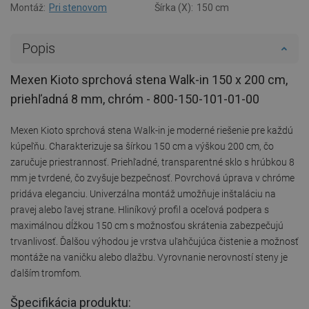
Montáž:
Pri stenovom
Šírka (X):
150 cm
Popis
Mexen Kioto sprchová stena Walk-in 150 x 200 cm,
priehľadná 8 mm, chróm - 800-150-101-01-00
Mexen Kioto sprchová stena Walk-in je moderné riešenie pre každú
kúpeľňu. Charakterizuje sa šírkou 150 cm a výškou 200 cm, čo
zaručuje priestrannosť. Priehľadné, transparentné sklo s hrúbkou 8
mm je tvrdené, čo zvyšuje bezpečnosť. Povrchová úprava v chróme
pridáva eleganciu. Univerzálna montáž umožňuje inštaláciu na
pravej alebo ľavej strane. Hliníkový profil a oceľová podpera s
maximálnou dĺžkou 150 cm s možnosťou skrátenia zabezpečujú
trvanlivosť. Ďalšou výhodou je vrstva uľahčujúca čistenie a možnosť
montáže na vaničku alebo dlažbu. Vyrovnanie nerovností steny je
ďalším tromfom.
Špecifikácia produktu: