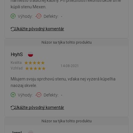
namiesto tradičnej kabíny. Pri príležitosti rekonštrukcie sme
kúpili stenu Mexen.
Výhody
-
Defekty
-
Ukážte pôvodný komentár
Názor sa týka tohto produktu
HryhS
Kvalita:
14-08-2021
Vzhľad:
Milujem svoju sprchovú stenu, vďaka nej vyzerá kúpeľňa
naozaj skvele.
Výhody
-
Defekty
-
Ukážte pôvodný komentár
Názor sa týka tohto produktu