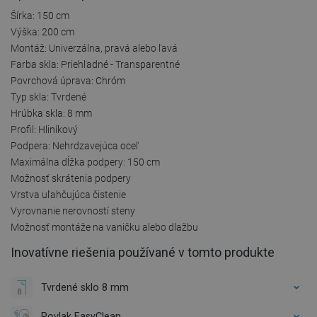
Šírka: 150 cm
Výška: 200 cm
Montáž: Univerzálna, pravá alebo ľavá
Farba skla: Priehľadné - Transparentné
Povrchová úprava: Chróm
Typ skla: Tvrdené
Hrúbka skla: 8 mm
Profil: Hliníkový
Podpera: Nehrdzavejúca oceľ
Maximálna dĺžka podpery: 150 cm
Možnosť skrátenia podpery
Vrstva uľahčujúca čistenie
Vyrovnanie nerovností steny
Možnosť montáže na vaničku alebo dlažbu
Inovatívne riešenia používané v tomto produkte
Tvrdené sklo 8 mm
Povlak EasyClean