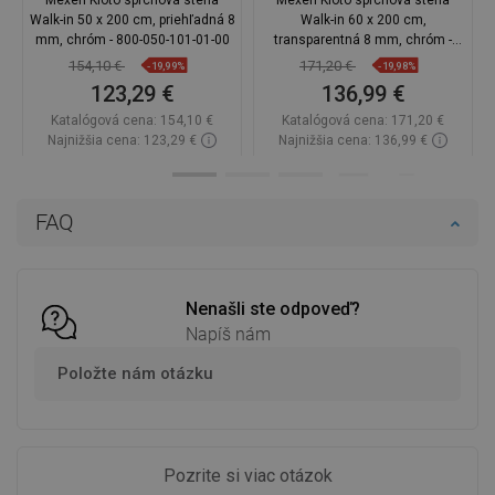
Walk-in 50 x 200 cm, priehľadná 8
Walk-in 60 x 200 cm,
mm, chróm - 800-050-101-01-00
transparentná 8 mm, chróm -
800-060-101-01-00
154,10 €
171,20 €
-19,99%
-19,98%
123,29 €
136,99 €
Katalógová cena:
154,10 €
Katalógová cena:
171,20 €
Najnižšia cena: 123,29 €
Najnižšia cena: 136,99 €
Dostupnosť:
Na sklade
Dostupnosť:
Na sklade
Do košíka
Do košíka
FAQ
Porovnaj
favorite_border
Obľúbené
Porovnaj
favorite_border
Obľúbené
Nenašli ste odpoveď?
Napíš nám
Položte nám otázku
Pozrite si viac otázok