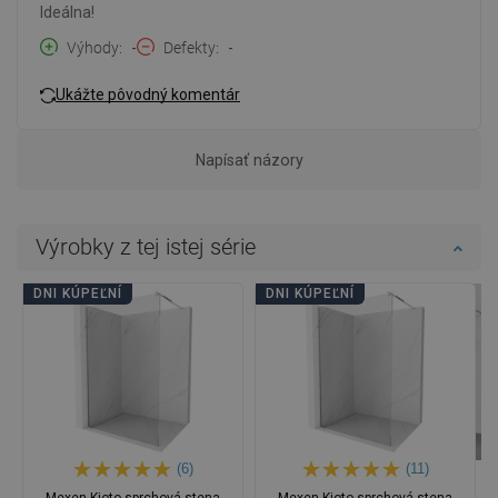
Ideálna!
Výhody
-
Defekty
-
Ukážte pôvodný komentár
Napísať názory
Výrobky z tej istej série
DNI KÚPEĽNÍ
DNI KÚPEĽNÍ
(6)
(11)
Mexen Kioto sprchová stena
Mexen Kioto sprchová stena