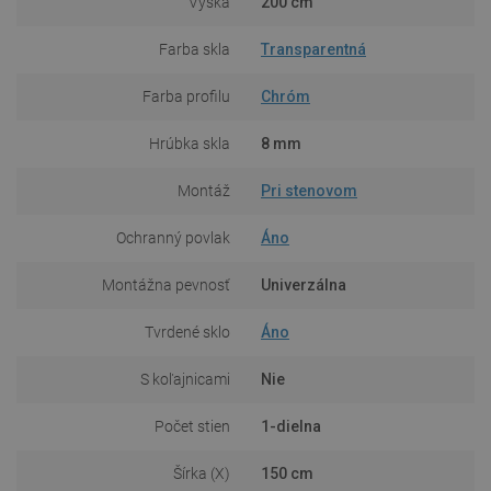
Výška
200 cm
Farba skla
Transparentná
Farba profilu
Chróm
Hrúbka skla
8 mm
Montáž
Pri stenovom
Ochranný povlak
Áno
Montážna pevnosť
Univerzálna
Tvrdené sklo
Áno
S koľajnicami
Nie
Počet stien
1-dielna
Šírka (X)
150 cm