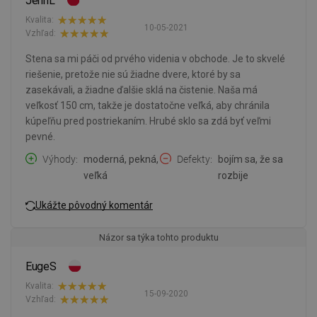
JennL
Kvalita:
10-05-2021
Vzhľad:
Stena sa mi páči od prvého videnia v obchode. Je to skvelé
riešenie, pretože nie sú žiadne dvere, ktoré by sa
zasekávali, a žiadne ďalšie sklá na čistenie. Naša má
veľkosť 150 cm, takže je dostatočne veľká, aby chránila
kúpeľňu pred postriekaním. Hrubé sklo sa zdá byť veľmi
pevné.
Výhody
moderná, pekná,
Defekty
bojím sa, že sa
veľká
rozbije
Ukážte pôvodný komentár
Názor sa týka tohto produktu
EugeS
Kvalita:
15-09-2020
Vzhľad: