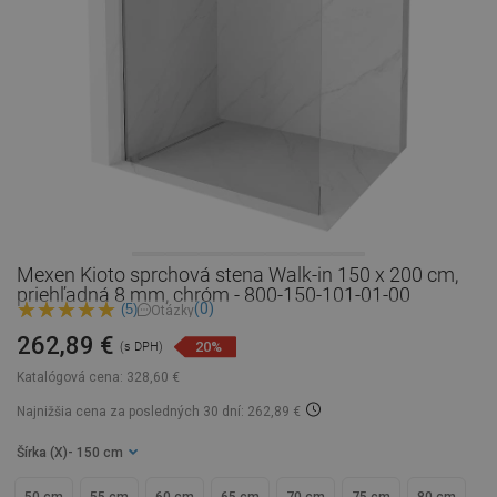
Mexen Kioto sprchová stena Walk-in 150 x 200 cm,
priehľadná 8 mm, chróm - 800-150-101-01-00
(0)
(5)
Otázky
262,89 €
20%
(s DPH)
Katalógová cena:
328,60 €
Najnižšia cena za posledných 30 dní: 262,89 €
Šírka (X)
- 150 cm