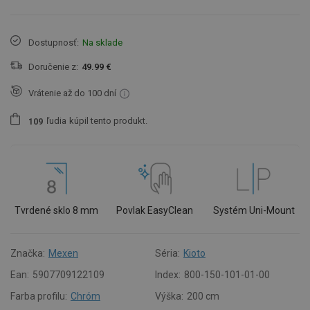
Dostupnosť:
Na sklade
Doručenie z:
49.99 €
Vrátenie až do 100 dní
ľudia
kúpil tento produkt.
1
0
9
Tvrdené sklo 8 mm
Povlak EasyClean
Systém Uni-Mount
Značka:
Mexen
Séria:
Kioto
Ean:
5907709122109
Index:
800-150-101-01-00
Farba profilu:
Chróm
Výška:
200 cm