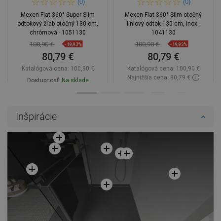
(0)
(0)
Mexen Flat 360° Super Slim
Mexen Flat 360° Slim otočný
odtokový žľab otočný 130 cm,
líniový odtok 130 cm, inox -
chrómová - 1051130
1041130
100,90 €
100,90 €
-19,93%
-19,93%
80,79 €
80,79 €
Katalógová cena:
100,90 €
Katalógová cena:
100,90 €
Najnižšia cena: 80,79 €
Dostupnosť:
Na sklade
Dostupnosť:
Na sklade
Do košíka
Inšpirácie
Porovnaj
favorite_border
Obľúbené