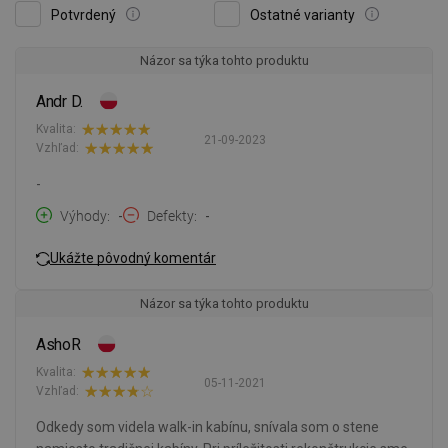
Potvrdený
Ostatné varianty
Názor sa týka tohto produktu
Andr D.
Kvalita:
21-09-2023
Vzhľad:
-
Výhody
-
Defekty
-
Ukážte pôvodný komentár
Názor sa týka tohto produktu
AshoR
Kvalita:
05-11-2021
Vzhľad:
Odkedy som videla walk-in kabínu, snívala som o stene