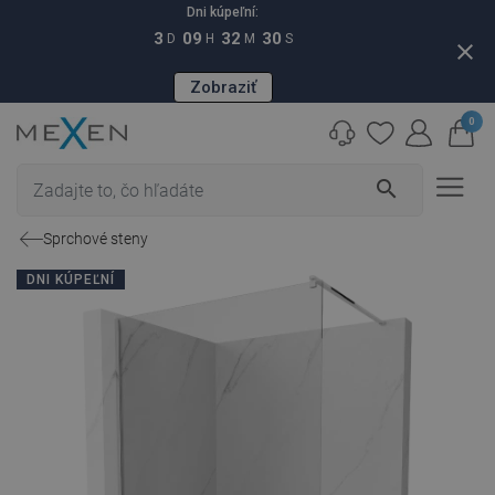
Dni kúpeľní:
3
09
32
29
D
H
M
S
close
Zobraziť
0
search
Sprchové steny
DNI KÚPEĽNÍ