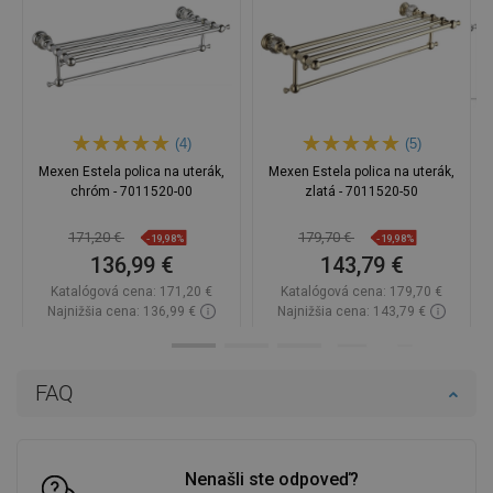
(4)
(5)
Mexen Estela polica na uterák,
Mexen Estela polica na uterák,
chróm - 7011520-00
zlatá - 7011520-50
171,20 €
179,70 €
-19,98%
-19,98%
136,99 €
143,79 €
Katalógová cena:
171,20 €
Katalógová cena:
179,70 €
Najnižšia cena: 136,99 €
Najnižšia cena: 143,79 €
Dostupnosť:
Na sklade
Dostupnosť:
Na sklade
Do košíka
Do košíka
FAQ
Porovnaj
favorite_border
Obľúbené
Porovnaj
favorite_border
Obľúbené
Nenašli ste odpoveď?