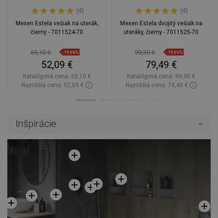
(4)
(4)
Mexen Estela vešiak na uterák,
Mexen Estela dvojitý vešiak na
čierny - 7011524-70
uteráky, čierny - 7011525-70
65,10 €
99,30 €
-19,98%
-19,95%
52,09 €
79,49 €
Katalógová cena:
65,10 €
Katalógová cena:
99,30 €
Najnižšia cena: 52,09 €
Najnižšia cena: 79,49 €
Dostupnosť:
Na sklade
Dostupnosť:
Na sklade
Do košíka
Do košíka
Inšpirácie
Porovnaj
favorite_border
Obľúbené
Porovnaj
favorite_border
Obľúbené