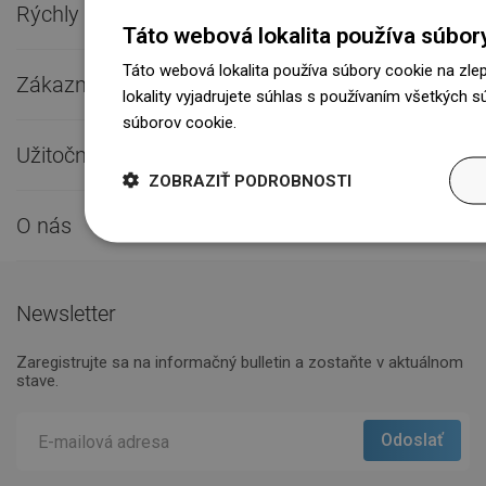
Rýchly kontakt

Táto webová lokalita používa súbor
Táto webová lokalita používa súbory cookie na zle
Zákaznícky servis

lokality vyjadrujete súhlas s používaním všetkých 
súborov cookie.
Dowiedz się więcej
Užitočné odkazy

ZOBRAZIŤ PODROBNOSTI
O nás

Newsletter
Zaregistrujte sa na informačný bulletin a zostaňte v aktuálnom
stave.