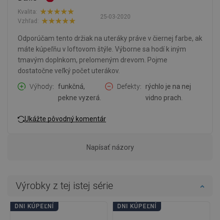
Kvalita:
25-03-2020
Vzhľad:
Odporúčam tento držiak na uteráky práve v čiernej farbe, ak
máte kúpeľňu v loftovom štýle. Výborne sa hodí k iným
tmavým doplnkom, prelomeným drevom. Pojme
dostatočne veľký počet uterákov.
Výhody
funkčná,
Defekty
rýchlo je na nej
pekne vyzerá.
vidno prach.
Ukážte pôvodný komentár
Napísať názory
Výrobky z tej istej série
DNI KÚPEĽNÍ
DNI KÚPEĽNÍ