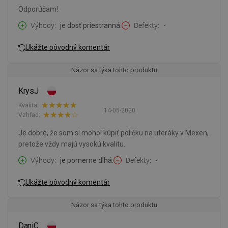
Odporúčam!
Výhody
je dosť priestranná.
Defekty
-
Ukážte pôvodný komentár
Názor sa týka tohto produktu
KrysJ
Kvalita:
14-05-2020
Vzhľad:
Je dobré, že som si mohol kúpiť poličku na uteráky v Mexen,
pretože vždy majú vysokú kvalitu.
Výhody
je pomerne dlhá.
Defekty
-
Ukážte pôvodný komentár
Názor sa týka tohto produktu
DaniC