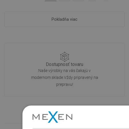
Pokladňa viac
Dostupnosť tovaru
Naše výrobky na vás čakajú v
modernom sklade.Vždy pripravený na
prepravu!