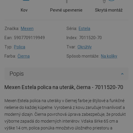
Kov
Pevné upevnenie
Skrytá montáž
Značka:
Mexen
Séria:
Estela
Ean:
5907709119949
Index:
7011520-70
Typ:
Polica
Tvar:
Okrúhly
Farba:
Čierna
Spôsob montáže:
Na kolíky
Popis
Mexen Estela polica na uterák, čierna - 7011520-70
Mexen Estela polica na uteráky v čiernej farbe je štýlové a funkčné
riešenie do každej kúpeľne. Vyrobená z kovu zaručuje trvanlivosť a
moderný dizajn. Čierna povrchová úprava zabezpečuje, že produkt
výborne zapadá do moderných interiérov. Vďaka šírke 65 cm a
výške 14 cm, polica ponúka množstvo úložného priestoru a