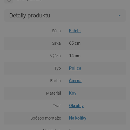
Detaily produktu
Séria
Estela
Šírka
65 cm
Výška
14 cm
Typ
Polica
Farba
Čierna
Materiál
Kov
Tvar
Okrúhly
Spôsob montáže
Na kolíky