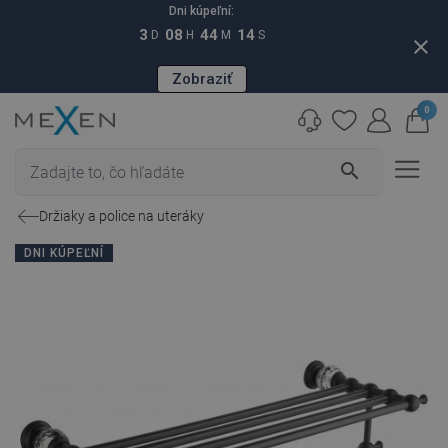
Dni kúpeľní:
3
08
44
13
D
H
M
S
close
Zobraziť
0
search
Držiaky a police na uteráky
DNI KÚPEĽNÍ