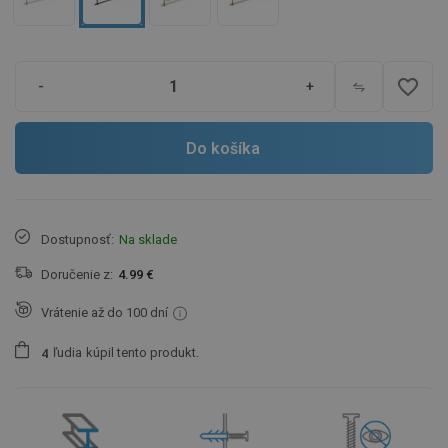
favorite_border
-
+
Do košíka
Dostupnosť:
Na sklade
Doručenie z:
4.99 €
Vrátenie až do 100 dní
ľudia
kúpil tento produkt.
4