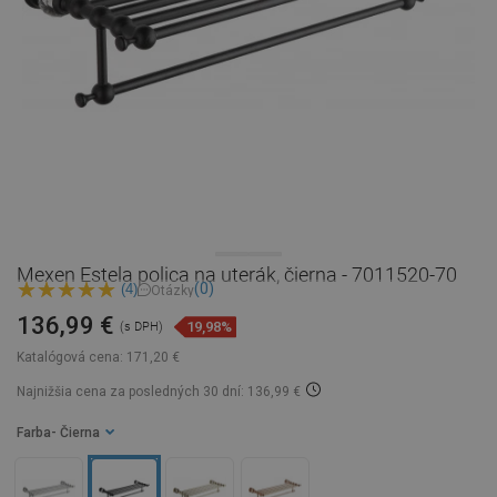
Mexen Estela polica na uterák, čierna - 7011520-70
(0)
(4)
Otázky
136,99 €
19,98%
(s DPH)
Katalógová cena:
171,20 €
Najnižšia cena za posledných 30 dní: 136,99 €
Farba
- Čierna