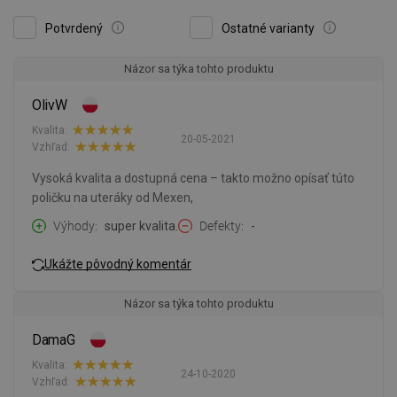
Potvrdený
Ostatné varianty
Názor sa týka tohto produktu
OlivW
Kvalita:
20-05-2021
Vzhľad:
Vysoká kvalita a dostupná cena – takto možno opísať túto
poličku na uteráky od Mexen,
Výhody
super kvalita.
Defekty
-
Ukážte pôvodný komentár
Názor sa týka tohto produktu
DamaG
Kvalita:
24-10-2020
Vzhľad: