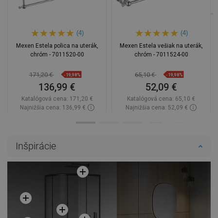
(4)
(4)
Mexen Estela polica na uterák,
Mexen Estela vešiak na uterák,
chróm - 7011520-00
chróm - 7011524-00
171,20 €
65,10 €
-19,98%
-19,98%
136,99 €
52,09 €
Katalógová cena:
171,20 €
Katalógová cena:
65,10 €
Najnižšia cena: 136,99 €
Najnižšia cena: 52,09 €
Dostupnosť:
Na sklade
Dostupnosť:
Na sklade
Do košíka
Do košíka
Inšpirácie
Porovnaj
favorite_border
Obľúbené
Porovnaj
favorite_border
Obľúbené