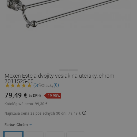
Mexen Estela dvojitý vešiak na uteráky, chróm -
7011525-00
(0)
(6)
Otázky
79,49 €
19,95%
(s DPH)
Katalógová cena:
99,30 €
Najnižšia cena za posledných 30 dní: 79,49 €
Farba
- Chróm