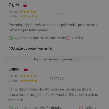
OlgiM
Kvalita:
02-09-2021
Vzhľad:
Pre mňa je jeden vešiak na uterák príliš málo, preto som sa
rozhodla pre tento model.
Výhody
dvojité miesto na uterák.
Defekty
-
Ukážte pôvodný komentár
Názor sa týka tohto produktu
CathM
Kvalita:
24-07-2021
Vzhľad:
Tento chrómovaný, dvojitý vešiak na uteráky sa skvele
prezentuje v mojej kúpeľni. Má vhodnú šírku a veľmi pekné
zdobenia.
Výhody
starostlivosť o detaily,
Defekty
-