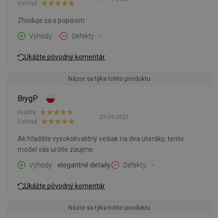
Vzhľad:
Zhoduje sa s popisom
Výhody
-
Defekty
-
Ukážte pôvodný komentár
Názor sa týka tohto produktu
BrygP
Kvalita:
27-09-2021
Vzhľad:
Ak hľadáte vysokokvalitný vešiak na dva uteráky, tento
model vás určite zaujme.
Výhody
elegantné detaily.
Defekty
-
Ukážte pôvodný komentár
Názor sa týka tohto produktu