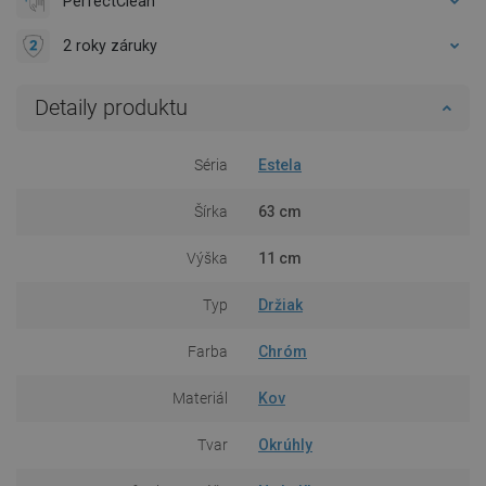
PerfectClean
2 roky záruky
Detaily produktu
Séria
Estela
Šírka
63 cm
Výška
11 cm
Typ
Držiak
Farba
Chróm
Materiál
Kov
Tvar
Okrúhly