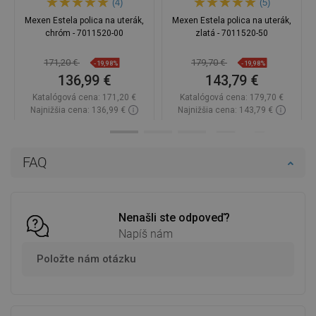
(4)
(5)
Mexen Estela polica na uterák,
Mexen Estela polica na uterák,
chróm - 7011520-00
zlatá - 7011520-50
171,20 €
179,70 €
-19,98%
-19,98%
136,99 €
143,79 €
Katalógová cena:
171,20 €
Katalógová cena:
179,70 €
Najnižšia cena: 136,99 €
Najnižšia cena: 143,79 €
Dostupnosť:
Na sklade
Dostupnosť:
Na sklade
Do košíka
Do košíka
FAQ
Porovnaj
favorite_border
Obľúbené
Porovnaj
favorite_border
Obľúbené
Nenašli ste odpoveď?
Napíš nám
Položte nám otázku