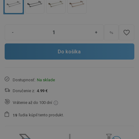
favorite_border
-
+
Do košíka
Dostupnosť:
Na sklade
Doručenie z:
4.99 €
Vrátenie až do 100 dní
ľudia
kúpil tento produkt.
1
9