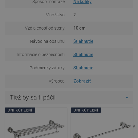
Spôsob montáže
Na kolíky
Množstvo
2
Vzdialenosť od steny
10 cm
Návod na obsluhu
Stiahnutie
Informácie o bezpečnosti
Stiahnutie
Podmienky záruky
Stiahnutie
Výrobca
Zobraziť
Tiež by sa ti páčil
DNI KÚPEĽNÍ
DNI KÚPEĽNÍ