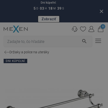
Dni kúpeľní:
5
03
18
38
D
H
M
S
close
Zobraziť
0
search
Držiaky a police na uteráky
DNI KÚPEĽNÍ