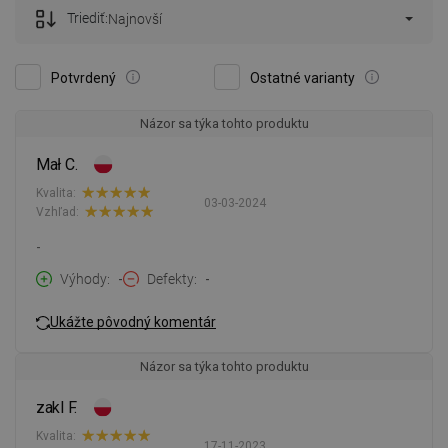
Triediť:
Najnovší
Potvrdený
Ostatné varianty
Názor sa týka tohto produktu
Mał C.
Kvalita:
03-03-2024
Vzhľad:
-
Výhody
-
Defekty
-
Ukážte pôvodný komentár
Názor sa týka tohto produktu
zakl F.
Kvalita:
17-11-2023