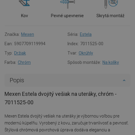
Kov
Pevné upevnenie
Skrytá montáž
Značka:
Mexen
Séria:
Estela
Ean:
5907709119994
Index:
7011525-00
Typ:
Držiak
Tvar:
Okrúhly
Farba:
Chróm
Spôsob montáže:
Na kolíky
Popis
Mexen Estela dvojitý vešiak na uteráky, chróm -
7011525-00
Mexen Estela dvojitý vešiak na uteráky je výbornou voľbou pre
modernú kúpeľňu. Vyrobený z kovu, zaručuje trvanlivosť a pevnosť.
Štýlová chrómová povrchová úprava dodáva eleganciu a