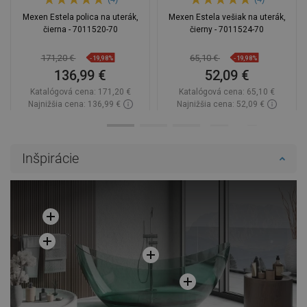
Mexen Estela polica na uterák,
Mexen Estela vešiak na uterák,
čierna - 7011520-70
čierny - 7011524-70
171,20 €
65,10 €
-19,98%
-19,98%
136,99 €
52,09 €
Katalógová cena:
171,20 €
Katalógová cena:
65,10 €
Najnižšia cena: 136,99 €
Najnižšia cena: 52,09 €
Dostupnosť:
Na sklade
Dostupnosť:
Na sklade
Do košíka
Do košíka
Inšpirácie
Porovnaj
favorite_border
Obľúbené
Porovnaj
favorite_border
Obľúbené