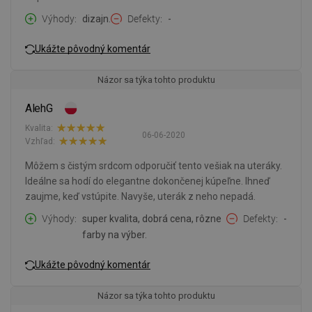
Výhody
dizajn.
Defekty
-
Ukážte pôvodný komentár
Názor sa týka tohto produktu
AlehG
Kvalita:
06-06-2020
Vzhľad:
Môžem s čistým srdcom odporučiť tento vešiak na uteráky.
Ideálne sa hodí do elegantne dokončenej kúpeľne. Ihneď
zaujme, keď vstúpite. Navyše, uterák z neho nepadá.
Výhody
super kvalita, dobrá cena, rôzne
Defekty
-
farby na výber.
Ukážte pôvodný komentár
Názor sa týka tohto produktu