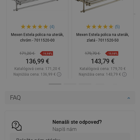
(4)
(5)
Mexen Estela polica na uterák,
Mexen Estela polica na uterák,
chróm - 7011520-00
zlatá - 7011520-50
171,20 €
179,70 €
-19,98%
-19,98%
136,99 €
143,79 €
Katalógová cena:
171,20 €
Katalógová cena:
179,70 €
Najnižšia cena: 136,99 €
Najnižšia cena: 143,79 €
Dostupnosť:
Na sklade
Dostupnosť:
Na sklade
Do košíka
Do košíka
FAQ
Porovnaj
favorite_border
Obľúbené
Porovnaj
favorite_border
Obľúbené
Nenašli ste odpoveď?
Napíš nám