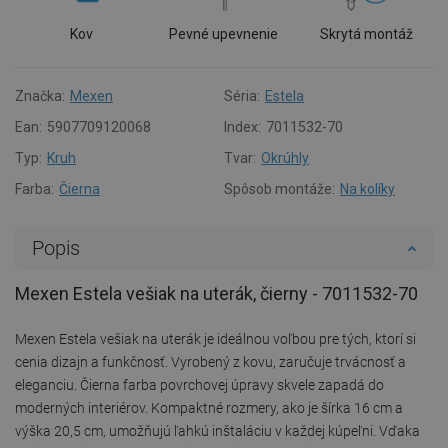
Kov
Pevné upevnenie
Skrytá montáž
Značka:
Mexen
Séria:
Estela
Ean:
5907709120068
Index:
7011532-70
Typ:
Kruh
Tvar:
Okrúhly
Farba:
Čierna
Spôsob montáže:
Na kolíky
Popis
Mexen Estela vešiak na uterák, čierny - 7011532-70
Mexen Estela vešiak na uterák je ideálnou voľbou pre tých, ktorí si
cenia dizajn a funkčnosť. Vyrobený z kovu, zaručuje trvácnosť a
eleganciu. Čierna farba povrchovej úpravy skvele zapadá do
moderných interiérov. Kompaktné rozmery, ako je šírka 16 cm a
výška 20,5 cm, umožňujú ľahkú inštaláciu v každej kúpeľni. Vďaka