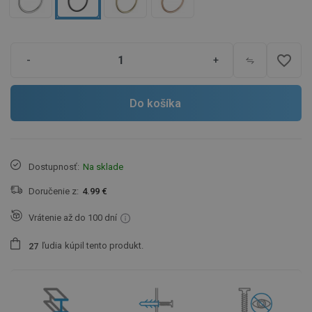
favorite_border
-
+
Do košíka
Dostupnosť:
Na sklade
Doručenie z:
4.99 €
Vrátenie až do 100 dní
ľudia
kúpil tento produkt.
2
7