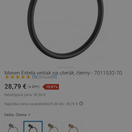
Mexen Estela vešiak na uterák, čierny - 7011532-70
(0)
(4)
Otázky
28,79 €
19,81%
(s DPH)
Katalógová cena:
35,90 €
Najnižšia cena za posledných 30 dní: 28,79 €
Farba
- Čierna