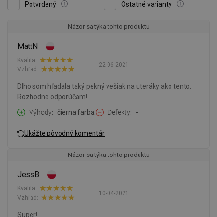
Potvrdený
Ostatné varianty
Názor sa týka tohto produktu
MattN
Kvalita:
22-06-2021
Vzhľad:
Dlho som hľadala taký pekný vešiak na uteráky ako tento.
Rozhodne odporúčam!
Výhody
čierna farba.
Defekty
-
Ukážte pôvodný komentár
Názor sa týka tohto produktu
JessB
Kvalita:
10-04-2021
Vzhľad:
Super!