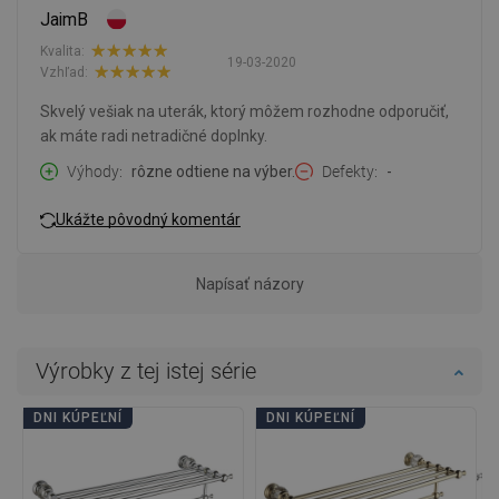
JaimB
Kvalita:
19-03-2020
Vzhľad:
Skvelý vešiak na uterák, ktorý môžem rozhodne odporučiť,
ak máte radi netradičné doplnky.
Výhody
rôzne odtiene na výber.
Defekty
-
Ukážte pôvodný komentár
Napísať názory
Výrobky z tej istej série
DNI KÚPEĽNÍ
DNI KÚPEĽNÍ