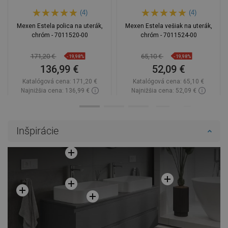
(4)
(4)
Mexen Estela polica na uterák,
Mexen Estela vešiak na uterák,
chróm - 7011520-00
chróm - 7011524-00
171,20 €
65,10 €
-19,98%
-19,98%
136,99 €
52,09 €
Katalógová cena:
171,20 €
Katalógová cena:
65,10 €
Najnižšia cena: 136,99 €
Najnižšia cena: 52,09 €
Dostupnosť:
Na sklade
Dostupnosť:
Na sklade
Do košíka
Do košíka
Inšpirácie
Porovnaj
favorite_border
Obľúbené
Porovnaj
favorite_border
Obľúbené