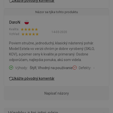
Ukážte pôvodný komentár
Názor sa týka tohto produktu
DoroN
Kvalita:
14-03-2020
Vzhľad:
Poviem stručne, jednoduchý, klasický nástenný pohár.
Model Estela vo verzii chróm je dobre vyrobený (SKLO,
KOV), a pomer ceny k kvalite je primeraný. Osobne
odporúčam, najlepšia ponuka, akú som videla.
Výhody
Štýl!, Vhodný na používanie
Defekty
-
Ukážte pôvodný komentár
Napísať názory
Výrobky z tej istej série