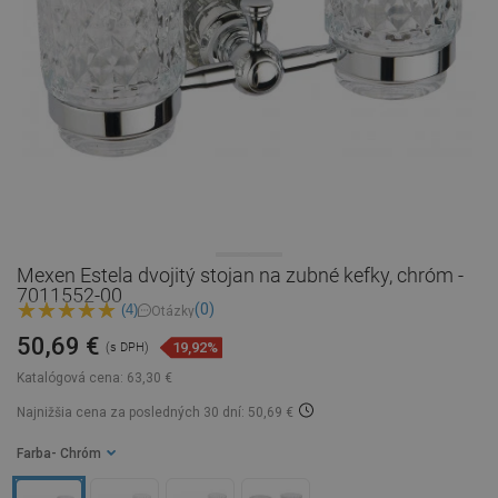
Mexen Estela dvojitý stojan na zubné kefky, chróm -
7011552-00
(0)
(4)
Otázky
50,69 €
19,92%
(s DPH)
Katalógová cena:
63,30 €
Najnižšia cena za posledných 30 dní: 50,69 €
Farba
- Chróm