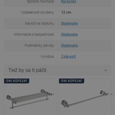
Spôsob montáže
Na kolíky
Vzdialenosť od steny
12 cm
Návod na obsluhu
Stiahnutie
Informácie o bezpečnosti
Stiahnutie
Podmienky záruky
Stiahnutie
Výrobca
Zobraziť
Tiež by sa ti páčil
DNI KÚPEĽNÍ
DNI KÚPEĽNÍ