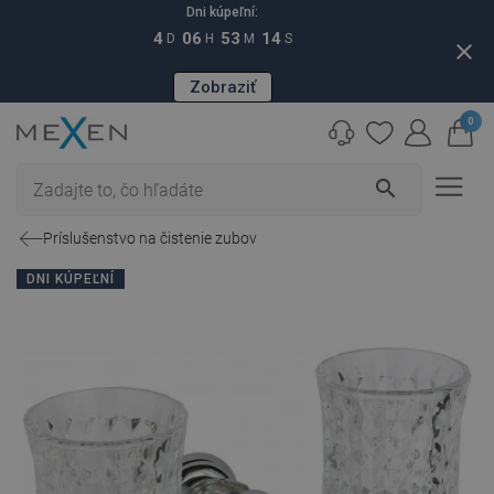
Dni kúpeľní:
4
06
53
13
D
H
M
S
close
Zobraziť
0
search
Príslušenstvo na čistenie zubov
DNI KÚPEĽNÍ