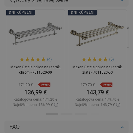
DNI KÚPEĽNÍ
DNI KÚPEĽNÍ
(4)
(5)
Mexen Estela polica na uterák,
Mexen Estela polica na uterák,
chróm - 7011520-00
zlatá - 7011520-50
171,20 €
179,70 €
-19,98%
-19,98%
136,99 €
143,79 €
Katalógová cena:
171,20 €
Katalógová cena:
179,70 €
Najnižšia cena: 136,99 €
Najnižšia cena: 143,79 €
Dostupnosť:
Na sklade
Dostupnosť:
Na sklade
Do košíka
Do košíka
FAQ
favorite_border
favorite_border