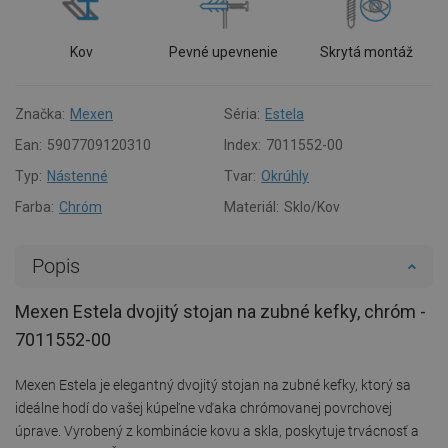
Kov
Pevné upevnenie
Skrytá montáž
Značka:
Mexen
Séria:
Estela
Ean:
5907709120310
Index:
7011552-00
Typ:
Nástenné
Tvar:
Okrúhly
Farba:
Chróm
Materiál:
Sklo/Kov
Popis
Mexen Estela dvojitý stojan na zubné kefky, chróm -
7011552-00
Mexen Estela je elegantný dvojitý stojan na zubné kefky, ktorý sa
ideálne hodí do vašej kúpeľne vďaka chrómovanej povrchovej
úprave. Vyrobený z kombinácie kovu a skla, poskytuje trvácnosť a