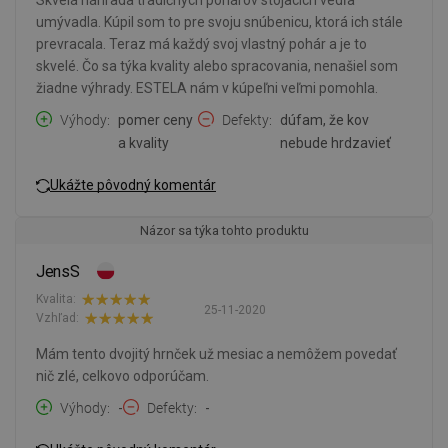
umývadla. Kúpil som to pre svoju snúbenicu, ktorá ich stále
prevracala. Teraz má každý svoj vlastný pohár a je to
skvelé. Čo sa týka kvality alebo spracovania, nenašiel som
žiadne výhrady. ESTELA nám v kúpeľni veľmi pomohla.
Výhody
pomer ceny
Defekty
dúfam, že kov
a kvality
nebude hrdzavieť
Ukážte pôvodný komentár
Názor sa týka tohto produktu
JensS
Kvalita:
25-11-2020
Vzhľad:
Mám tento dvojitý hrnček už mesiac a nemôžem povedať
nič zlé, celkovo odporúčam.
Výhody
-
Defekty
-