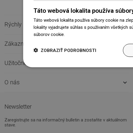
Táto webová lokalita používa súbor
Táto webová lokalita používa súbory cookie na zle
Rýchly kontakt

lokality vyjadrujete súhlas s používaním všetkých 
súborov cookie.
Dowiedz się więcej
Zákaznícky servis

ZOBRAZIŤ PODROBNOSTI
Užitočné odkazy

O nás

Newsletter
Zaregistrujte sa na informačný bulletin a zostaňte v aktuálnom
stave.