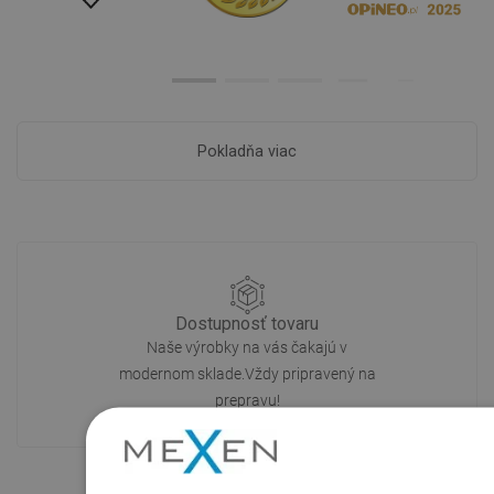
Pokladňa viac
Dostupnosť tovaru
Naše výrobky na vás čakajú v
modernom sklade.Vždy pripravený na
prepravu!