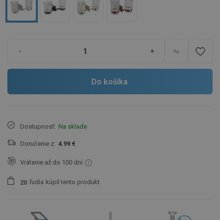
favorite_border
-
+
Do košíka
Dostupnosť:
Na sklade
Doručenie z:
4.99 €
Vrátenie až do 100 dní
ľudia
kúpil tento produkt.
2
0