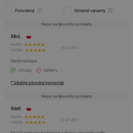
Potvrdený
Ostatné varianty
Názor sa týka tohto produktu
AlbiL
Kvalita:
18-12-2021
Vzhľad:
Správna kúpa.
Výhody
-
Defekty
-
Ukážte pôvodný komentár
Názor sa týka tohto produktu
BilaK
Kvalita:
31-07-2021
Vzhľad:
Skvelá náhrada tradičných pohárov stojacich vedľa