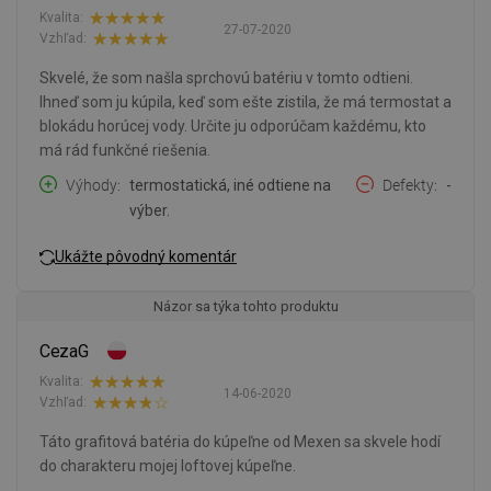
Kvalita:
27-07-2020
Vzhľad:
Skvelé, že som našla sprchovú batériu v tomto odtieni.
Ihneď som ju kúpila, keď som ešte zistila, že má termostat a
blokádu horúcej vody. Určite ju odporúčam každému, kto
má rád funkčné riešenia.
Výhody
termostatická, iné odtiene na
Defekty
-
výber.
Ukážte pôvodný komentár
Názor sa týka tohto produktu
CezaG
Kvalita:
14-06-2020
Vzhľad:
Táto grafitová batéria do kúpeľne od Mexen sa skvele hodí
do charakteru mojej loftovej kúpeľne.