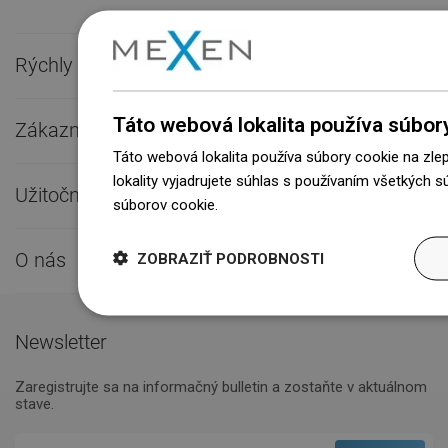
Rýchly kontakt

Táto webová lokalita používa súbor
Zákaznícky servis

Táto webová lokalita používa súbory cookie na zle
lokality vyjadrujete súhlas s používaním všetkých 
Užitočné odkazy

súborov cookie.
Dowiedz się więcej
O nás

ZOBRAZIŤ PODROBNOSTI
Newsletter
Zaregistrujte sa na informačný bulletin a zostaňte v aktuálnom
stave.