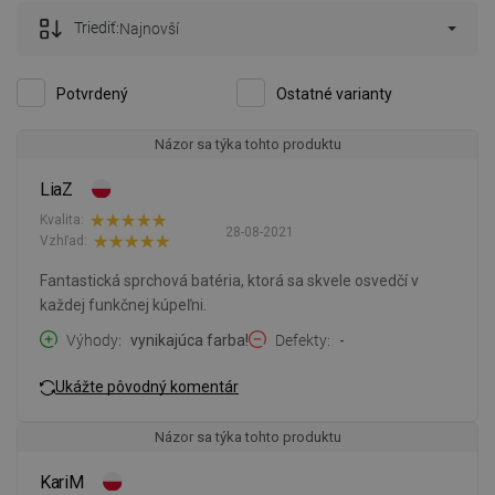
Triediť:
Najnovší
Potvrdený
Ostatné varianty
Názor sa týka tohto produktu
LiaZ
Kvalita:
28-08-2021
Vzhľad:
Fantastická sprchová batéria, ktorá sa skvele osvedčí v
každej funkčnej kúpeľni.
Výhody
vynikajúca farba!
Defekty
-
Ukážte pôvodný komentár
Názor sa týka tohto produktu
KariM