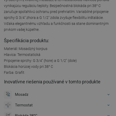
vynikajúcu reguláciu teploty. Bezpečnostná blokáda pri 38° C
zaručuje spoľahlivú ochranu pred prehriatím. Variabilné pripojenie
sprchy G 3/4" zhora a G 1/2" zdola zvyšuje flexibilitu inštalácie.
Vďaka elegantnému vzhľadu a funkčnosti sa stane dominantným
prvkom vašej kúpeľne.
Špecifikácia produktu:
Materiál: Mosadzný korpus
Hlavica: Termostatická
Pripojenie sprchy: G 3/4" (hore) a G 1/2" (dole)
Blokácia horúcej vody pri 38° C
Farba: Grafit
Inovatívne riešenia používané v tomto produkte
Mosadz
Termostat
Blokáda 38°C