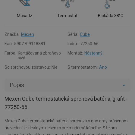
Mosadz
Termostat
Blokáda 38°C
Značka:
Mexen
Séria:
Cube
Ean:
5907709118881
Index:
77250-66
Farba:
Kartáčovaná zbraňovo
Montáž:
Nástenný
sivá
So sprchovou zostavou:
Nie
S termostatom:
Áno
Popis
Mexen Cube termostatická sprchová batéria, grafit -
77250-66
Mexen Cube termostatická batéria sprchová v gun gray brúsenom
prevedení je ideálnym riešením pre moderné kúpeľne. S telom
vyrobeným z kvalitnej mosadze a termostatickou hlavicou ponúka