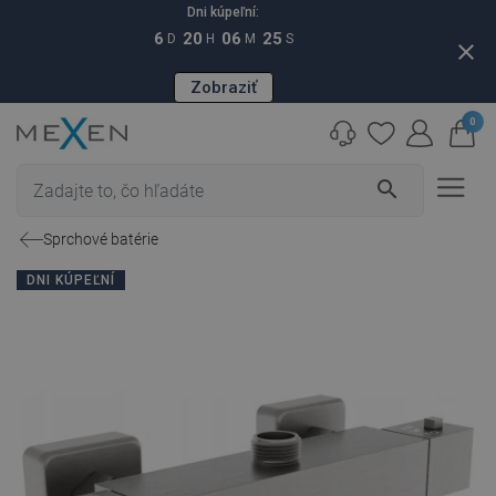
Dni kúpeľní:
6
20
06
24
D
H
M
S
close
Zobraziť
0
search
Sprchové batérie
DNI KÚPEĽNÍ