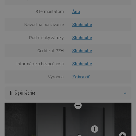
S termostatom
Áno
Návod na používanie
Stiahnutie
Podmienky záruky
Stiahnutie
Certifikát PZH
Stiahnutie
Informácie o bezpečnosti
Stiahnutie
Výrobca
Zobraziť
Inšpirácie