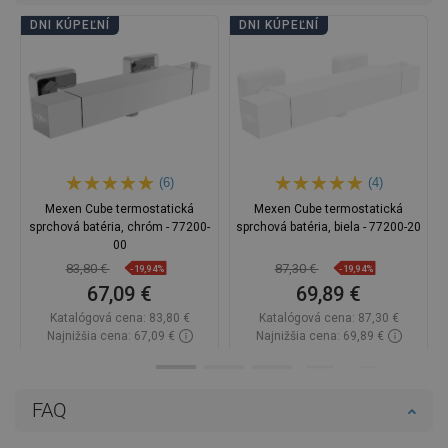
DNI KÚPEĽNÍ
DNI KÚPEĽNÍ
(6)
(4)
Mexen Cube termostatická
Mexen Cube termostatická
sprchová batéria, chróm - 77200-
sprchová batéria, biela - 77200-20
00
83,80 €
87,30 €
-19,94%
-19,94%
67,09 €
69,89 €
Katalógová cena:
83,80 €
Katalógová cena:
87,30 €
Najnižšia cena: 67,09 €
Najnižšia cena: 69,89 €
Dostupnosť:
Na sklade
Dostupnosť:
Na sklade
Do košíka
Do košíka
FAQ
Porovnaj
favorite_border
Obľúbené
Porovnaj
favorite_border
Obľúbené