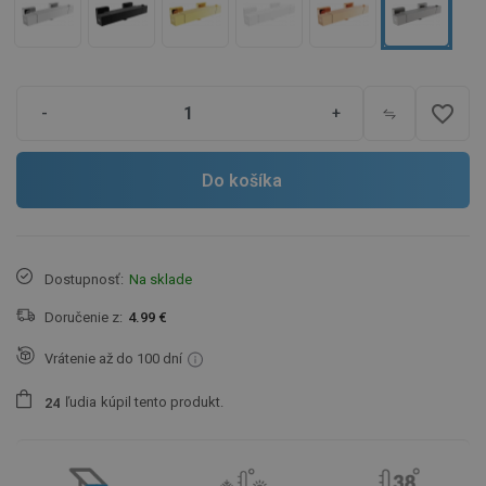
favorite_border
-
+
Do košíka
Dostupnosť:
Na sklade
Doručenie z:
4.99 €
Vrátenie až do 100 dní
ľudia
kúpil tento produkt.
2
4