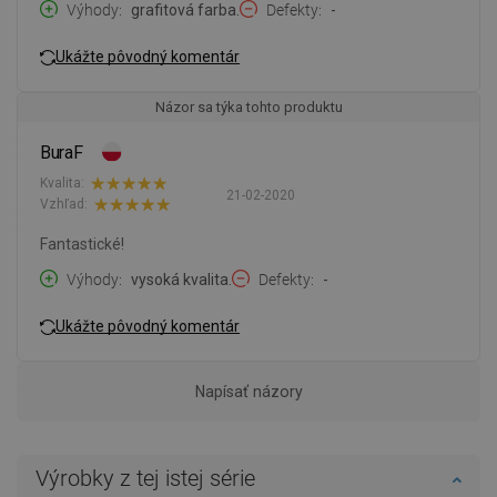
Výhody
grafitová farba.
Defekty
-
Ukážte pôvodný komentár
Názor sa týka tohto produktu
BuraF
Kvalita:
21-02-2020
Vzhľad:
Fantastické!
Výhody
vysoká kvalita.
Defekty
-
Ukážte pôvodný komentár
Napísať názory
Výrobky z tej istej série