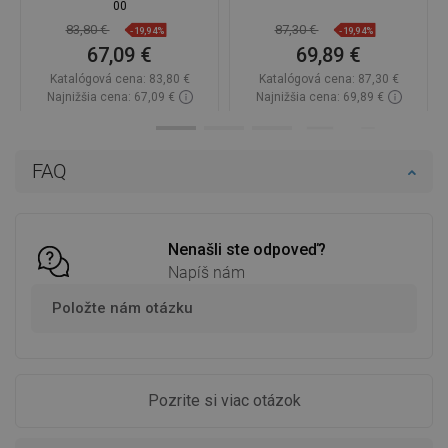
00
83,80 €
87,30 €
-19,94%
-19,94%
67,09 €
69,89 €
Katalógová cena:
83,80 €
Katalógová cena:
87,30 €
Najnižšia cena: 67,09 €
Najnižšia cena: 69,89 €
Dostupnosť:
Na sklade
Dostupnosť:
Na sklade
Do košíka
Do košíka
FAQ
Porovnaj
favorite_border
Obľúbené
Porovnaj
favorite_border
Obľúbené
Nenašli ste odpoveď?
Napíš nám
Položte nám otázku
Pozrite si viac otázok