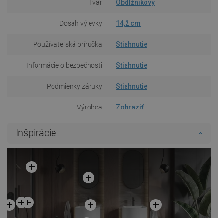
Tvar
Obdĺžnikový
Dosah výlevky
14,2 cm
Používateľská príručka
Stiahnutie
Informácie o bezpečnosti
Stiahnutie
Podmienky záruky
Stiahnutie
Výrobca
Zobraziť
Inšpirácie