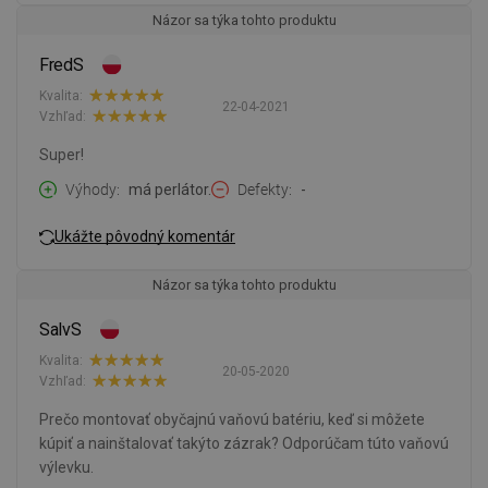
Názor sa týka tohto produktu
FredS
Kvalita:
22-04-2021
Vzhľad:
Super!
Výhody
má perlátor.
Defekty
-
Ukážte pôvodný komentár
Názor sa týka tohto produktu
SalvS
Kvalita:
20-05-2020
Vzhľad:
Prečo montovať obyčajnú vaňovú batériu, keď si môžete
kúpiť a nainštalovať takýto zázrak? Odporúčam túto vaňovú
výlevku.