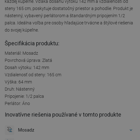
každej kúpeľne. Vďaka dosahu výtoku 142 mm a vzdialenosti od
steny 165 cm, poskytuje dostatočný priestor a pohodlie. Produkt je
nástenný, vybavený perlátorom a štandardným pripojením 1/2
palca. Ideálna voľba pre osoby hľadajúce trvácne a štýlové riešenia
do svojej kúpeľne.
Špecifikácia produktu:
Materiál: Mosadz
Povrchová úprava: Zlatá
Dosah výtoku: 142 mm
Vzdialenosť od steny: 165 cm
Výška: 64 mm
Druh: Nástenný
Pripojenie: 1/2 palca
Perlátor: Áno
Inovatívne riešenia používané v tomto produkte
Mosadz