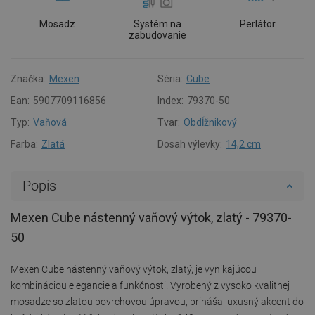
Mosadz
Systém na
Perlátor
zabudovanie
Značka:
Mexen
Séria:
Cube
Ean:
5907709116856
Index:
79370-50
Typ:
Vaňová
Tvar:
Obdĺžnikový
Farba:
Zlatá
Dosah výlevky:
14,2 cm
Popis
Mexen Cube nástenný vaňový výtok, zlatý - 79370-
50
Mexen Cube nástenný vaňový výtok, zlatý, je vynikajúcou
kombináciou elegancie a funkčnosti. Vyrobený z vysoko kvalitnej
mosadze so zlatou povrchovou úpravou, prináša luxusný akcent do