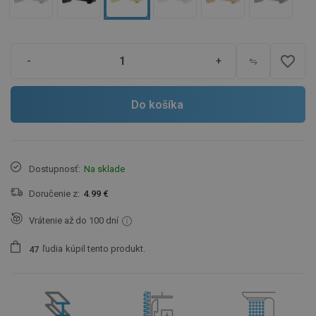
favorite_border
-
+
Do košíka
Dostupnosť:
Na sklade
Doručenie z:
4.99 €
Vrátenie až do 100 dní
ľudia
kúpil tento produkt.
4
7