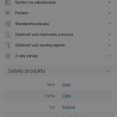
Systém na zabudovanie
Perlátor
Štandardná prípojka
Odolnosť voči matovaniu a korózii
Odolnosť voči vysokej teplote
2 roky záruky
Detaily produktu
Séria
Cube
Farba
Zlatá
Typ
Vaňová