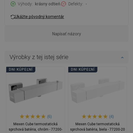
Výhody
krásny odtieň.
Defekty
-
Ukážte pôvodný komentár
Napísať názory
Výrobky z tej istej série
DNI KÚPEĽNÍ
DNI KÚPEĽNÍ
(6)
(4)
Mexen Cube termostatická
Mexen Cube termostatická
sprchová batéria, chróm - 77200-
sprchová batéria, biela - 77200-20