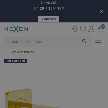
Dni kúpeľní:
6
20
10
16
D
H
M
S
close
Zobraziť
0
search
Výtokové hubice
DNI KÚPEĽNÍ