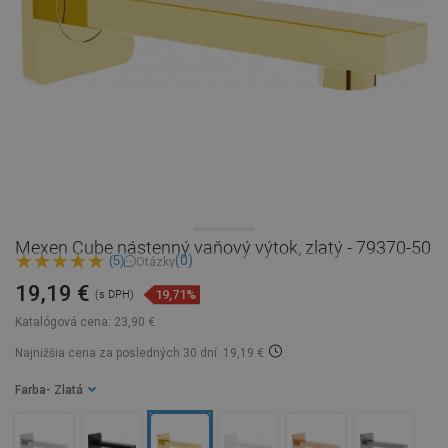
Mexen Cube nástenný vaňový výtok, zlatý - 79370-50
(0)
(5)
Otázky
19,19 €
19,71%
(s DPH)
Katalógová cena:
23,90 €
Najnižšia cena za posledných 30 dní: 19,19 €
Farba
- Zlatá