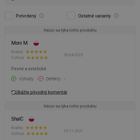
Potvrdený
Ostatné varianty
Názor sa týka tohto produktu
Moni M.
Kvalita:
05-04-2023
Vzhľad:
Pevné a estetické.
Výhody
-
Defekty
-
Ukážte pôvodný komentár
Názor sa týka tohto produktu
ShalC
Kvalita:
02-11-2021
Vzhľad: