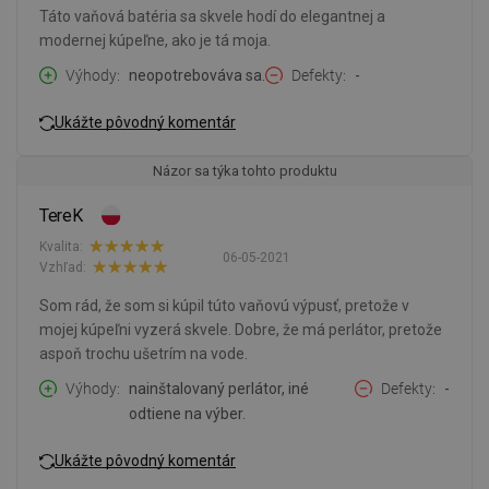
Táto vaňová batéria sa skvele hodí do elegantnej a
modernej kúpeľne, ako je tá moja.
Výhody
neopotrebováva sa.
Defekty
-
Ukážte pôvodný komentár
Názor sa týka tohto produktu
TereK
Kvalita:
06-05-2021
Vzhľad:
Som rád, že som si kúpil túto vaňovú výpusť, pretože v
mojej kúpeľni vyzerá skvele. Dobre, že má perlátor, pretože
aspoň trochu ušetrím na vode.
Výhody
nainštalovaný perlátor, iné
Defekty
-
odtiene na výber.
Ukážte pôvodný komentár