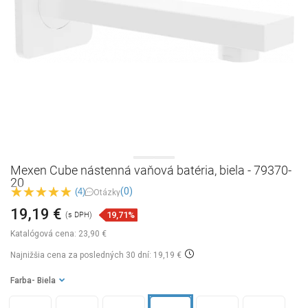
Mexen Cube nástenná vaňová batéria, biela - 79370-
20
(0)
(4)
Otázky
19,19 €
19,71%
(s DPH)
Katalógová cena:
23,90 €
Najnižšia cena za posledných 30 dní: 19,19 €
Farba
- Biela