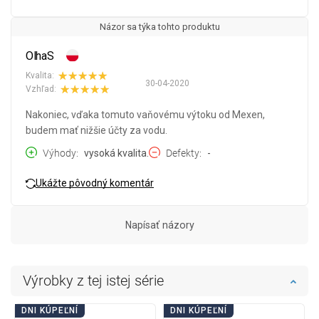
Názor sa týka tohto produktu
OlhaS
Kvalita:
30-04-2020
Vzhľad:
Nakoniec, vďaka tomuto vaňovému výtoku od Mexen,
budem mať nižšie účty za vodu.
Výhody
vysoká kvalita.
Defekty
-
Ukážte pôvodný komentár
Napísať názory
Výrobky z tej istej série
DNI KÚPEĽNÍ
DNI KÚPEĽNÍ