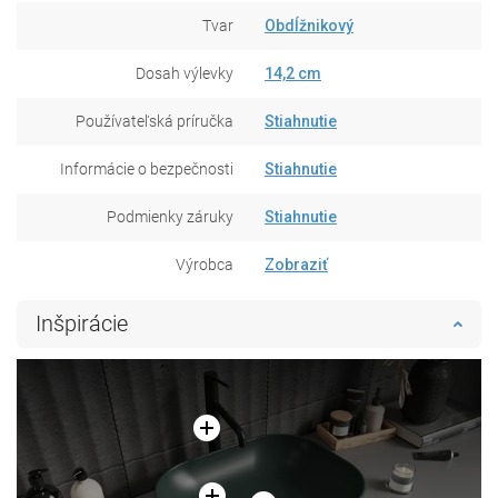
Tvar
Obdĺžnikový
Dosah výlevky
14,2 cm
Používateľská príručka
Stiahnutie
Informácie o bezpečnosti
Stiahnutie
Podmienky záruky
Stiahnutie
Výrobca
Zobraziť
Inšpirácie