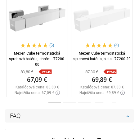
(6)
(4)
Mexen Cube termostatická
Mexen Cube termostatická
sprchová batéria, chróm - 77200-
sprchová batéria, biela - 77200-20
00
83,80 €
87,30 €
-19,94%
-19,94%
67,09 €
69,89 €
Katalógová cena:
83,80 €
Katalógová cena:
87,30 €
Najnižšia cena: 67,09 €
Najnižšia cena: 69,89 €
Dostupnosť:
Na sklade
Dostupnosť:
Na sklade
Do košíka
Do košíka
FAQ
Porovnaj
favorite_border
Obľúbené
Porovnaj
favorite_border
Obľúbené