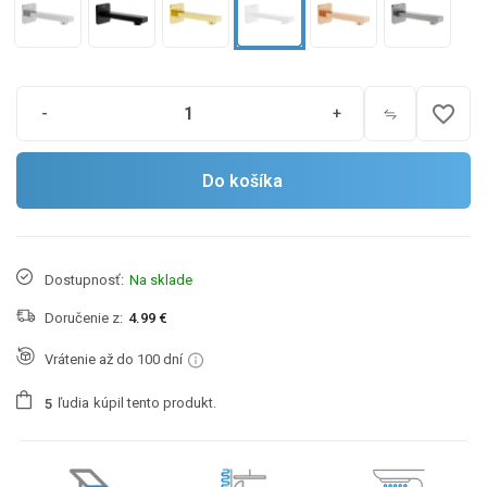
favorite_border
-
+
Do košíka
Dostupnosť:
Na sklade
Doručenie z:
4.99 €
Vrátenie až do 100 dní
ľudia
kúpil tento produkt.
5