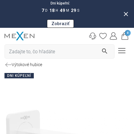
Dni kúpeľní:
7
18
49
28
D
H
M
S
close
Zobraziť
0
search
Výtokové hubice
DNI KÚPEĽNÍ