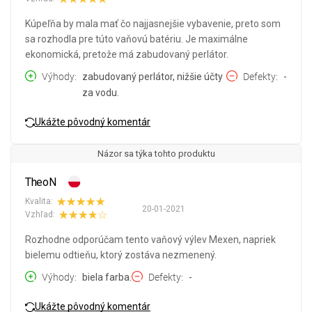
Kúpeľňa by mala mať čo najjasnejšie vybavenie, preto som
sa rozhodla pre túto vaňovú batériu. Je maximálne
ekonomická, pretože má zabudovaný perlátor.
Výhody
zabudovaný perlátor, nižšie účty
Defekty
-
za vodu.
Ukážte pôvodný komentár
Názor sa týka tohto produktu
TheoN
Kvalita:
20-01-2021
Vzhľad:
Rozhodne odporúčam tento vaňový výlev Mexen, napriek
bielemu odtieňu, ktorý zostáva nezmenený.
Výhody
biela farba.
Defekty
-
Ukážte pôvodný komentár