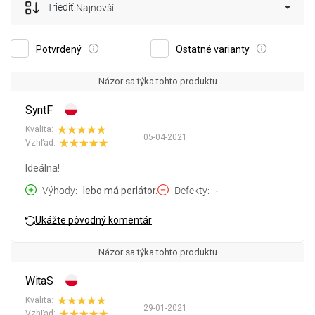
Triediť:
Najnovší
Potvrdený
Ostatné varianty
Názor sa týka tohto produktu
SyntF
Kvalita:
05-04-2021
Vzhľad:
Ideálna!
Výhody
lebo má perlátor.
Defekty
-
Ukážte pôvodný komentár
Názor sa týka tohto produktu
WitaS
Kvalita:
29-01-2021
Vzhľad: