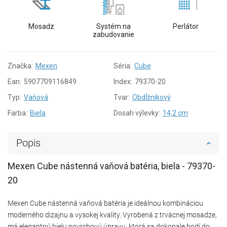
Mosadz
Systém na
Perlátor
zabudovanie
Značka:
Mexen
Séria:
Cube
Ean:
5907709116849
Index:
79370-20
Typ:
Vaňová
Tvar:
Obdĺžnikový
Farba:
Biela
Dosah výlevky:
14,2 cm
Popis
Mexen Cube nástenná vaňová batéria, biela - 79370-
20
Mexen Cube nástenná vaňová batéria je ideálnou kombináciou
moderného dizajnu a vysokej kvality. Vyrobená z trvácnej mosadze,
má elegantnú bielu povrchovú úpravu, ktorá sa dokonale hodí do