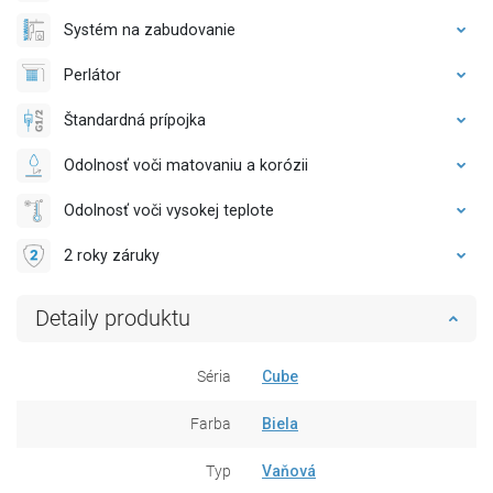
Systém na zabudovanie
Perlátor
Štandardná prípojka
Odolnosť voči matovaniu a korózii
Odolnosť voči vysokej teplote
2 roky záruky
Detaily produktu
Séria
Cube
Farba
Biela
Typ
Vaňová