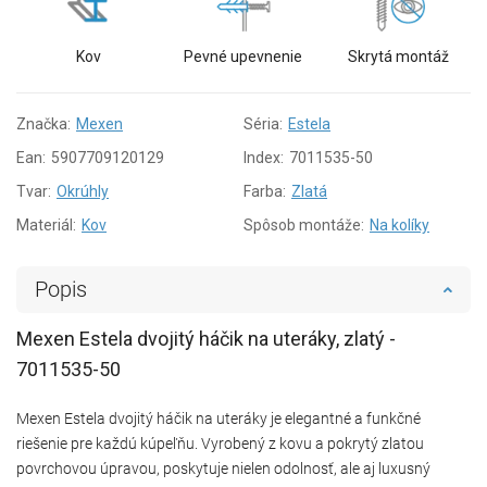
Kov
Pevné upevnenie
Skrytá montáž
Značka:
Mexen
Séria:
Estela
Ean:
5907709120129
Index:
7011535-50
Tvar:
Okrúhly
Farba:
Zlatá
Materiál:
Kov
Spôsob montáže:
Na kolíky
Popis
Mexen Estela dvojitý háčik na uteráky, zlatý -
7011535-50
Mexen Estela dvojitý háčik na uteráky je elegantné a funkčné
riešenie pre každú kúpeľňu. Vyrobený z kovu a pokrytý zlatou
povrchovou úpravou, poskytuje nielen odolnosť, ale aj luxusný