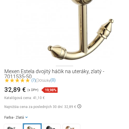
Mexen Estela dvojitý háčik na uteráky, zlatý -
7011535-50
(0)
(7)
Otázky
32,89 €
19,98%
(s DPH)
Katalógová cena:
41,10 €
Najnižšia cena za posledných 30 dní: 32,89 €
Farba
- Zlatá