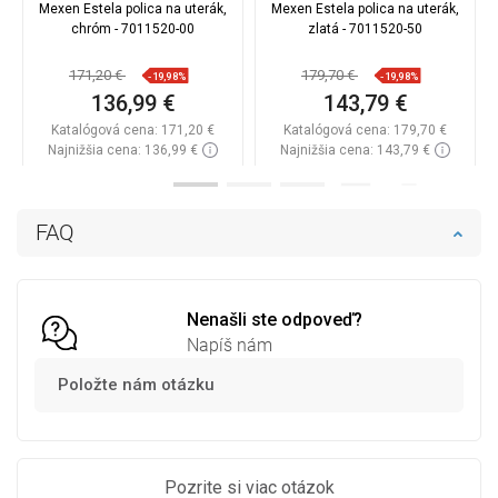
Mexen Estela polica na uterák,
Mexen Estela polica na uterák,
chróm - 7011520-00
zlatá - 7011520-50
171,20 €
179,70 €
-19,98%
-19,98%
136,99 €
143,79 €
Katalógová cena:
171,20 €
Katalógová cena:
179,70 €
Najnižšia cena: 136,99 €
Najnižšia cena: 143,79 €
Dostupnosť:
Na sklade
Dostupnosť:
Na sklade
Do košíka
Do košíka
FAQ
Porovnaj
favorite_border
Obľúbené
Porovnaj
favorite_border
Obľúbené
Nenašli ste odpoveď?
Napíš nám
Položte nám otázku
Pozrite si viac otázok