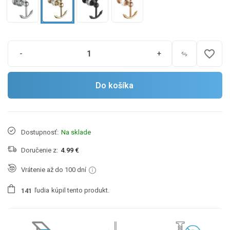
favorite_border
-
+
Do košíka
Dostupnosť:
Na sklade
Doručenie z:
4.99 €
Vrátenie až do 100 dní
ľudia
kúpil tento produkt.
1
4
1