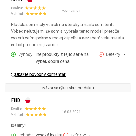
Kvalita:
24-11-2021
Vzhľad:
Hľadala som malý vešiak na uteráky a našla som tento.
Vôbec neľutujem, že som si vybrala tento model, pretože
vyzerá veľmi pekne v mojej kúpeľni a nezaberá veľa miesta,
čo bol presne môj zámer.
Výhody
iné produkty z tejto série na
Defekty
-
výber, dobrá cena.
Ukážte pôvodný komentár
Názor sa týka tohto produktu
FiliB
Kvalita:
16-08-2021
Vzhľad:
Ideálny!
Výhody
vysoká kvalita.
Defekty
-