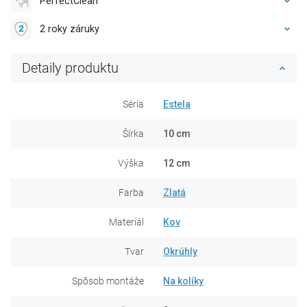
PerfectClean
2 roky záruky
Detaily produktu
Séria
Estela
Šírka
10 cm
Výška
12 cm
Farba
Zlatá
Materiál
Kov
Tvar
Okrúhly
Spôsob montáže
Na kolíky