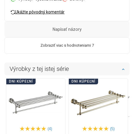
Ukážte pôvodný komentár
Napísať názory
Zobraziť viac s hodnoteniami 7
Výrobky z tej istej série
DNI KÚPEĽNÍ
DNI KÚPEĽNÍ
(4)
(5)