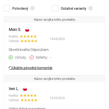
Potvrdený
Ostatné varianty
Názor sa týka tohto produktu
Moni S.
Kvalita:
14-04-2023
Vzhľad:
Skvelá kvalita Odporúčam
Výhody
-
Defekty
-
Ukážte pôvodný komentár
Názor sa týka tohto produktu
Iren L.
Kvalita:
15-03-2023
Vzhľad:
Veľmi dobré prevedenie