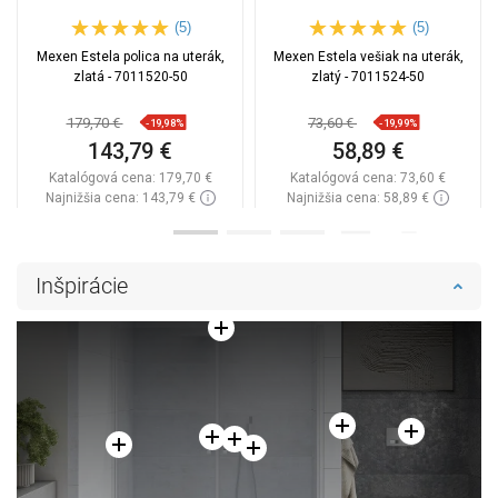
(5)
(5)
Mexen Estela polica na uterák,
Mexen Estela vešiak na uterák,
zlatá - 7011520-50
zlatý - 7011524-50
179,70 €
73,60 €
-19,98%
-19,99%
143,79 €
58,89 €
Katalógová cena:
179,70 €
Katalógová cena:
73,60 €
Najnižšia cena: 143,79 €
Najnižšia cena: 58,89 €
Dostupnosť:
Na sklade
Dostupnosť:
Na sklade
Do košíka
Do košíka
Inšpirácie
Porovnaj
favorite_border
Obľúbené
Porovnaj
favorite_border
Obľúbené