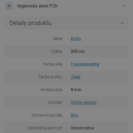
Hygienický atest PZH
Detaily produktu
Séria
Kioto
Výška
200 cm
Farba skla
Transparentná
Farba profilu
Zlatá
Hrúbka skla
8 mm
Montáž
Voľne stojaci
Ochranný povlak
Áno
Montážna pevnosť
Univerzálna