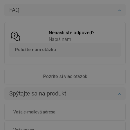
Do košíka
Do košíka
FAQ
Porovnaj
favorite_border
Obľúbené
Porovnaj
favorite_border
Obľúbené
Nenašli ste odpoveď?
Napíš nám
Položte nám otázku
Pozrite si viac otázok
Spýtajte sa na produkt