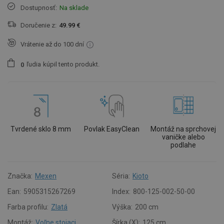
Dostupnosť:
Na sklade
Doručenie z:
49.99 €
Vrátenie až do 100 dní
ľudia
kúpil tento produkt.
0
Tvrdené sklo 8 mm
Povlak EasyClean
Montáž na sprchovej
vaničke alebo
podlahe
Značka:
Mexen
Séria:
Kioto
Ean:
5905315267269
Index:
800-125-002-50-00
Farba profilu:
Zlatá
Výška:
200 cm
Montáž:
Voľne stojaci
Šírka (X):
125 cm