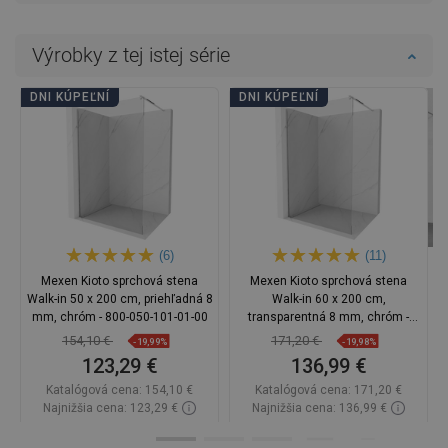
Výrobky z tej istej série
DNI KÚPEĽNÍ
DNI KÚPEĽNÍ
(6)
(11)
Mexen Kioto sprchová stena
Mexen Kioto sprchová stena
Walk-in 50 x 200 cm, priehľadná 8
Walk-in 60 x 200 cm,
mm, chróm - 800-050-101-01-00
transparentná 8 mm, chróm -
800-060-101-01-00
154,10 €
171,20 €
-19,99%
-19,98%
123,29 €
136,99 €
Katalógová cena:
154,10 €
Katalógová cena:
171,20 €
Najnižšia cena: 123,29 €
Najnižšia cena: 136,99 €
Dostupnosť:
Na sklade
Dostupnosť:
Na sklade