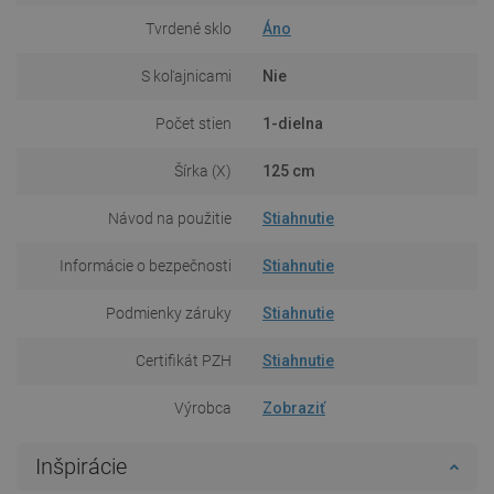
Tvrdené sklo
Áno
S koľajnicami
Nie
Počet stien
1-dielna
Šírka (X)
125 cm
Návod na použitie
Stiahnutie
Informácie o bezpečnosti
Stiahnutie
Podmienky záruky
Stiahnutie
Certifikát PZH
Stiahnutie
Výrobca
Zobraziť
Inšpirácie