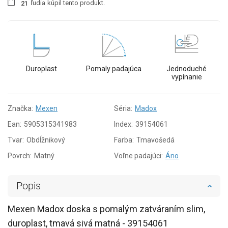
ľudia
kúpil tento produkt.
2
1
Duroplast
Pomaly padajúca
Jednoduché
vypínanie
Značka:
Mexen
Séria:
Madox
Ean:
5905315341983
Index:
39154061
Tvar:
Obdĺžnikový
Farba:
Tmavošedá
Povrch:
Matný
Voľne padajúci:
Áno
Popis
Mexen Madox doska s pomalým zatváraním slim,
duroplast, tmavá sivá matná - 39154061