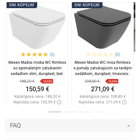
DNI KÚPEĽNÍ
DNI KÚPEĽNÍ
(5)
(0)
Mexen Madox miska WC Rimless
Mexen Madox WC misa Rimless
so spomaleným zatváraním
s pomaly zatvárajúcim sa tenkým
sedadlom slim, duroplast, biely
sedátkom, duroplast, tmavosivý
lesk - 30154000
mat - 30154061
188,20 €
338,80 €
-19,98%
-19,99%
150,59 €
271,09 €
Katalógová cena:
188,20 €
Katalógová cena:
338,80 €
Najnižšia cena: 150,59 €
Najnižšia cena: 271,09 €
Dostupnosť:
Na sklade
Dostupnosť:
Na sklade
Do košíka
Do košíka
FAQ
Porovnaj
favorite_border
Obľúbené
Porovnaj
favorite_border
Obľúbené