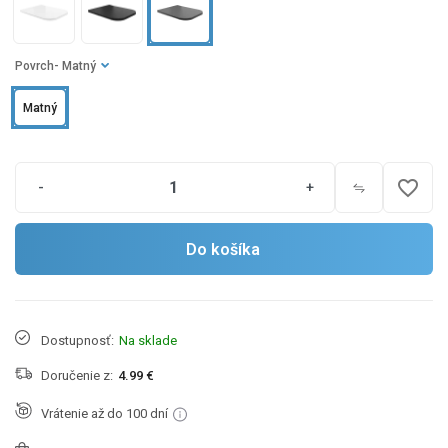
Povrch
- Matný
Matný
favorite_border
-
+
Do košíka
Dostupnosť:
Na sklade
Doručenie z:
4.99 €
Vrátenie až do 100 dní