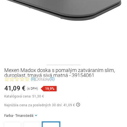
Mexen Madox doska s pomalým zatváraním slim,
duroplast, tmavá sivá matná - 39154061
(0)
(0)
Otázky
41,09 €
19,9%
(s DPH)
Katalógová cena:
51,30 €
Najnižšia cena za posledných 30 dní: 41,09 €
Farba
- Tmavošedá