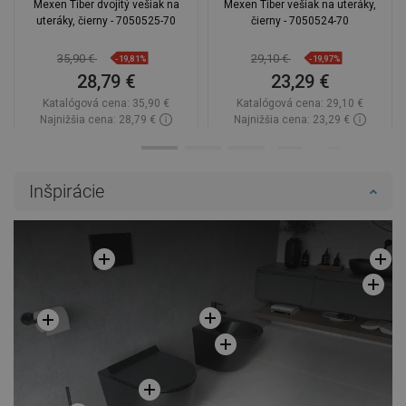
Mexen Tiber dvojitý vešiak na
Mexen Tiber vešiak na uteráky,
uteráky, čierny - 7050525-70
čierny - 7050524-70
35,90 €
29,10 €
-19,81%
-19,97%
28,79 €
23,29 €
Katalógová cena:
35,90 €
Katalógová cena:
29,10 €
Najnižšia cena: 28,79 €
Najnižšia cena: 23,29 €
Dostupnosť:
Na sklade
Dostupnosť:
Na sklade
Do košíka
Do košíka
Inšpirácie
Porovnaj
favorite_border
Obľúbené
Porovnaj
favorite_border
Obľúbené