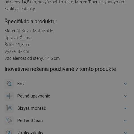
od steny 14,5 cm, navyše šetrí miesto. Mexen Tiber je synonymom
kvality a estetiky.
Špecifikácia produktu:
Materiál: Kov + Matné sklo
Úprava: Čierna
Šírka: 11,5 cm
Výška: 37 cm
Vzdialenosť od steny: 14,5 cm
Inovatívne riešenia používané v tomto produkte
Kov
Pevné upevnenie
Skrytá montáž
PerfectClean
2 roky záruky