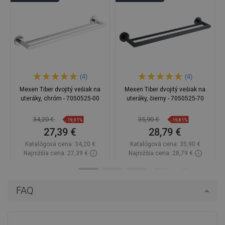
(4)
(4)
Mexen Tiber dvojitý vešiak na
Mexen Tiber dvojitý vešiak na
uteráky, chróm - 7050525-00
uteráky, čierny - 7050525-70
34,20 €
35,90 €
-19,91%
-19,81%
27,39 €
28,79 €
Katalógová cena:
34,20 €
Katalógová cena:
35,90 €
Najnižšia cena: 27,39 €
Najnižšia cena: 28,79 €
Dostupnosť:
Na sklade
Dostupnosť:
Na sklade
Do košíka
Do košíka
FAQ
Porovnaj
favorite_border
Obľúbené
Porovnaj
favorite_border
Obľúbené