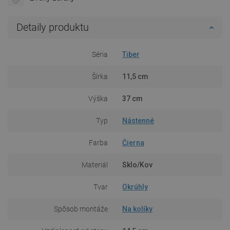
Detaily produktu
Séria
Tiber
Šírka
11,5 cm
Výška
37 cm
Typ
Nástenné
Farba
Čierna
Materiál
Sklo/Kov
Tvar
Okrúhly
Spôsob montáže
Na kolíky