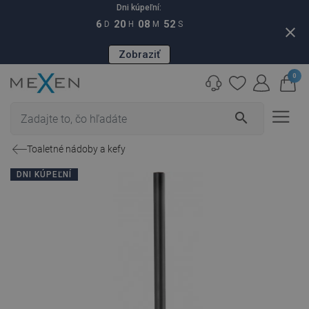
Dni kúpeľní:
6
20
08
51
D
H
M
S
close
Zobraziť
0
search
Toaletné nádoby a kefy
DNI KÚPEĽNÍ