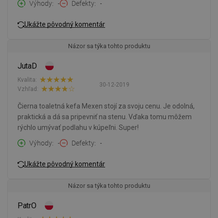
Výhody
-
Defekty
-
Ukážte pôvodný komentár
Názor sa týka tohto produktu
JutaD
Kvalita:
30-12-2019
Vzhľad:
Čierna toaletná kefa Mexen stojí za svoju cenu. Je odolná,
praktická a dá sa pripevniť na stenu. Vďaka tomu môžem
rýchlo umývať podlahu v kúpeľni. Super!
Výhody
-
Defekty
-
Ukážte pôvodný komentár
Názor sa týka tohto produktu
PatrO