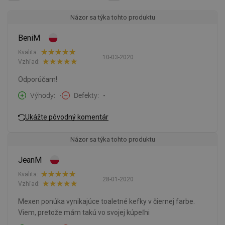
Názor sa týka tohto produktu
BeniM
Kvalita:
10-03-2020
Vzhľad:
Odporúčam!
Výhody
-
Defekty
-
Ukážte pôvodný komentár
Názor sa týka tohto produktu
JeanM
Kvalita:
28-01-2020
Vzhľad:
Mexen ponúka vynikajúce toaletné kefky v čiernej farbe.
Viem, pretože mám takú vo svojej kúpeľni