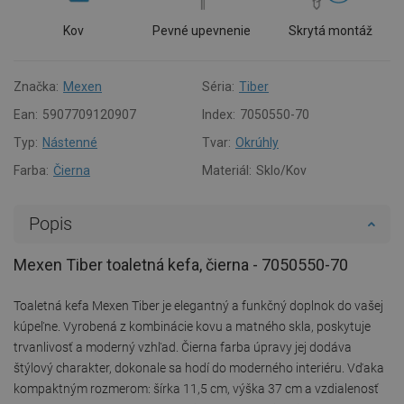
Kov
Pevné upevnenie
Skrytá montáž
Značka:
Mexen
Séria:
Tiber
Ean:
5907709120907
Index:
7050550-70
Typ:
Nástenné
Tvar:
Okrúhly
Farba:
Čierna
Materiál:
Sklo/Kov
Popis
Mexen Tiber toaletná kefa, čierna - 7050550-70
Toaletná kefa Mexen Tiber je elegantný a funkčný doplnok do vašej
kúpeľne. Vyrobená z kombinácie kovu a matného skla, poskytuje
trvanlivosť a moderný vzhľad. Čierna farba úpravy jej dodáva
štýlový charakter, dokonale sa hodí do moderného interiéru. Vďaka
kompaktným rozmerom: šírka 11,5 cm, výška 37 cm a vzdialenosť