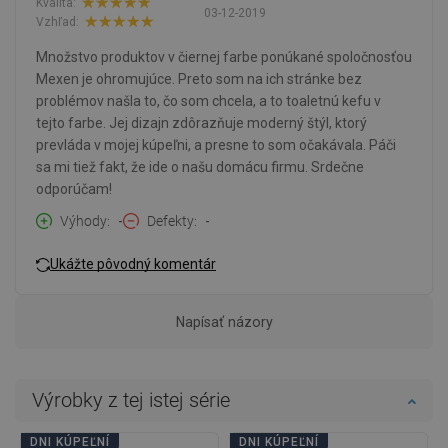
Kvalita:
03-12-2019
Vzhľad:
Množstvo produktov v čiernej farbe ponúkané spoločnosťou
Mexen je ohromujúce. Preto som na ich stránke bez
problémov našla to, čo som chcela, a to toaletnú kefu v
tejto farbe. Jej dizajn zdôrazňuje moderný štýl, ktorý
prevláda v mojej kúpeľni, a presne to som očakávala. Páči
sa mi tiež fakt, že ide o našu domácu firmu. Srdečne
odporúčam!
Výhody
-
Defekty
-
Ukážte pôvodný komentár
Napísať názory
Výrobky z tej istej série
DNI KÚPEĽNÍ
DNI KÚPEĽNÍ