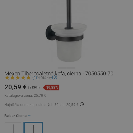
Mexen Tiber toaletná kefa, čierna - 7050550-70
(0)
(4)
Otázky
20,59 €
19,88%
(s DPH)
Katalógová cena:
25,70 €
Najnižšia cena za posledných 30 dní: 20,59 €
Farba
- Čierna