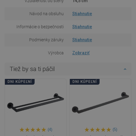
Vzdialenosť od steny
14,5 cm
Návod na obsluhu
Stiahnutie
Informácie o bezpečnosti
Stiahnutie
Podmienky záruky
Stiahnutie
Výrobca
Zobraziť
Tiež by sa ti páčil
DNI KÚPEĽNÍ
DNI KÚPEĽNÍ
(4)
(5)