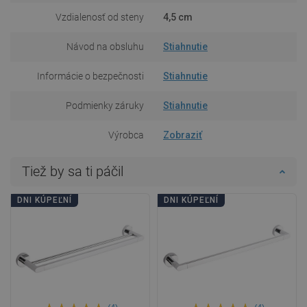
Vzdialenosť od steny
4,5 cm
Návod na obsluhu
Stiahnutie
Informácie o bezpečnosti
Stiahnutie
Podmienky záruky
Stiahnutie
Výrobca
Zobraziť
Tiež by sa ti páčil
DNI KÚPEĽNÍ
DNI KÚPEĽNÍ