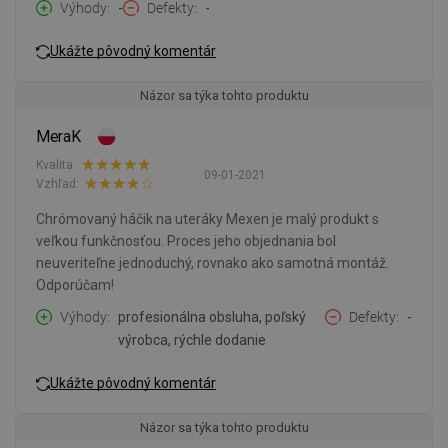
Výhody
-
Defekty
-
Ukážte pôvodný komentár
Názor sa týka tohto produktu
MeraK
Kvalita:
09-01-2021
Vzhľad:
Chrómovaný háčik na uteráky Mexen je malý produkt s
veľkou funkčnosťou. Proces jeho objednania bol
neuveriteľne jednoduchý, rovnako ako samotná montáž.
Odporúčam!
Výhody
profesionálna obsluha, poľský
Defekty
-
výrobca, rýchle dodanie
Ukážte pôvodný komentár
Názor sa týka tohto produktu