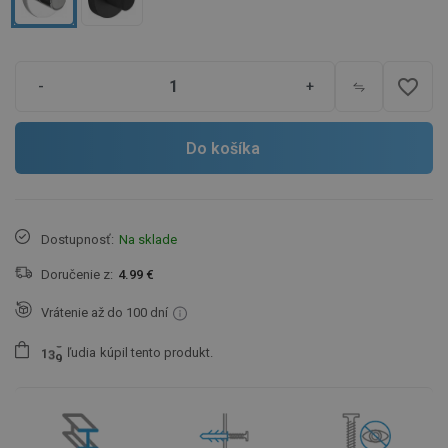
favorite_border
-
+
Do košíka
Dostupnosť:
Na sklade
Doručenie z:
4.99 €
Vrátenie až do 100 dní
ľudia
kúpil tento produkt.
1
3
9