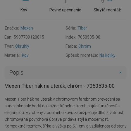
Kov
Pevné upevnenie
Skrytá montáž
Značka:
Mexen
Séria:
Tiber
Ean:
5907709120815
Index:
7050535-00
Tvar:
Okrúhly
Farba:
Chróm
Materiál:
Kov
Spôsob montáže:
Na kolíky
Popis
Mexen Tiber hák na uterák, chróm - 7050535-00
Mexen Tiber hák na uterák v chrómovom farebnom prevedení sa
bude dokonale hodiť do každej kúpeľne, kombinujúc funkčnosť s
eleganciou. Vyrobený z odolného kovu zabezpečuje dlhú životnosť.
Chrómovaná povrchová úprava pridáva štýl a modernosť.
Kompaktné rozmery, šírka a výška po 5,1 cm, a vzdialenosť od steny