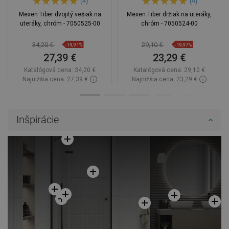
(4)
(4)
Mexen Tiber dvojitý vešiak na
Mexen Tiber držiak na uteráky,
uteráky, chróm - 7050525-00
chróm - 7050524-00
34,20 €
29,10 €
-19,91%
-19,97%
27,39 €
23,29 €
Katalógová cena:
34,20 €
Katalógová cena:
29,10 €
Najnižšia cena: 27,39 €
Najnižšia cena: 23,29 €
Dostupnosť:
Na sklade
Dostupnosť:
Na sklade
Do košíka
Do košíka
Inšpirácie
Porovnaj
favorite_border
Obľúbené
Porovnaj
favorite_border
Obľúbené