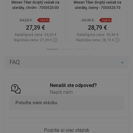
Mexen Tiber dvojitý vešiak na
Mexen Tiber dvojitý vešiak na
uteráky, chróm - 7050525-00
uteráky, čierny - 7050525-70
34,20 €
35,90 €
-19,91%
-19,81%
27,39 €
28,79 €
Katalógová cena:
34,20 €
Katalógová cena:
35,90 €
Najnižšia cena: 27,39 €
Najnižšia cena: 28,79 €
Dostupnosť:
Na sklade
Dostupnosť:
Na sklade
Do košíka
Do košíka
FAQ
Porovnaj
favorite_border
Obľúbené
Porovnaj
favorite_border
Obľúbené
Nenašli ste odpoveď?
Napíš nám
Položte nám otázku
Pozrite si viac otázok