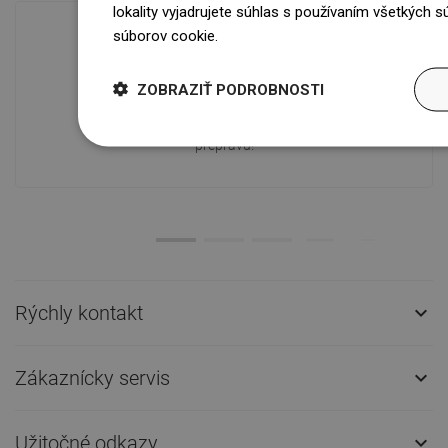
lokality vyjadrujete súhlas s používaním všetkých 
súborov cookie.
Dowiedz się więcej
Dostupnosť tovaru
ZOBRAZIŤ PODROBNOSTI
Naše výrobky na vás čakajú v
modernom sklade.Vždy pripravený na
prepravu!
Rýchly kontakt

Zákaznícky servis

Užitočné odkazy
