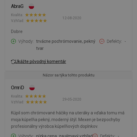
AbraG
Kvalita:
12-08-2020
Vzhľad:
Dobre
Výhody
trvácne pochrómovanie, pekný
Defekty
-
tvar
Ukážte pôvodný komentár
Názor sa týka tohto produktu
OmriD
Kvalita:
29-05-2020
Vzhľad:
Kúpil som chrómované háčiky na uteráky a vďaka tomu má
moja kúpeľňa pekný, moderný štýl. Mexen je bezpochyby
profesionálny výrobca kúpeľňových doplnkov.
Výhody
nízka cena, zaujímavý vzhľad
Defekty
-