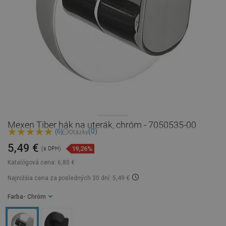
Mexen Tiber hák na uterák, chróm - 7050535-00
(0)
(6)
Otázky
5,49 €
19,26%
(s DPH)
Katalógová cena:
6,80 €
Najnižšia cena za posledných 30 dní: 5,49 €
Farba
- Chróm