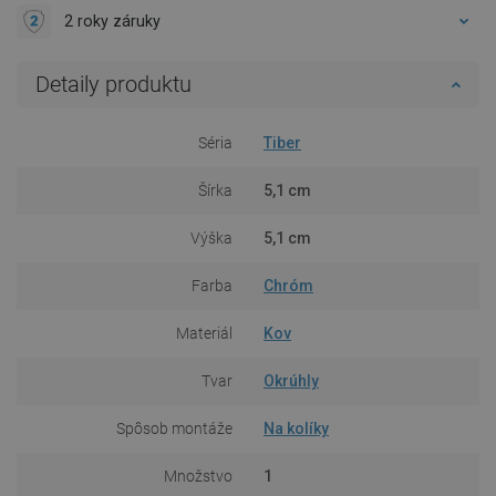
2 roky záruky
Detaily produktu
Séria
Tiber
Šírka
5,1 cm
Výška
5,1 cm
Farba
Chróm
Materiál
Kov
Tvar
Okrúhly
Spôsob montáže
Na kolíky
Množstvo
1