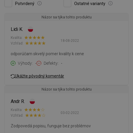
Potvrdený
Ostatné varianty
Názor sa týka tohto produktu
Lidi K.
Kvalita:
18-08-2022
Vzhľad:
odporúčam skvelý pomer kvality k cene
Výhody
-
Defekty
-
Ukážte pôvodný komentár
Názor sa týka tohto produktu
Andr R.
Kvalita:
03-02-2022
Vzhľad:
Zodpovedá popisu, funguje bez problémov