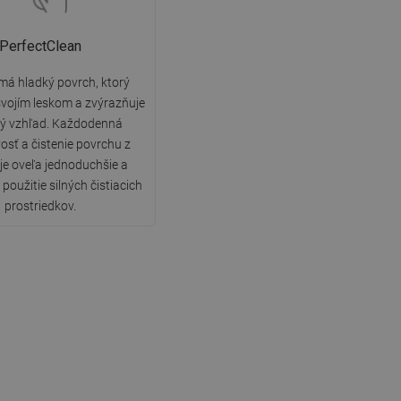
PerfectClean
má hladký povrch, ktorý
vojím leskom a zvýrazňuje
ký vzhľad. Každodenná
vosť a čistenie povrchu z
 je oveľa jednoduchšie a
použitie silných čistiacich
prostriedkov.