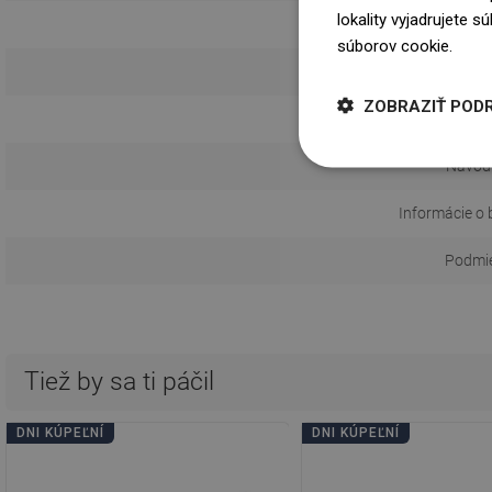
lokality vyjadrujete 
súborov cookie.
Dowi
Spôs
ZOBRAZIŤ POD
Vzdialeno
Návod 
Informácie o 
Podmie
Tiež by sa ti páčil
DNI KÚPEĽNÍ
DNI KÚPEĽNÍ