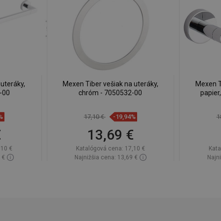
uteráky,
Mexen Tiber vešiak na uteráky,
Mexen Ti
-00
chróm - 7050532-00
papier
%
17,10 €
-19,94%
1
€
13,69 €
,10 €
Katalógová cena:
17,10 €
Kata
 €
Najnižšia cena: 13,69 €
Najni
lade
Dostupnosť:
Na sklade
Dos
Do košíka
ľúbené
Porovnaj
favorite_border
Obľúbené
Poro