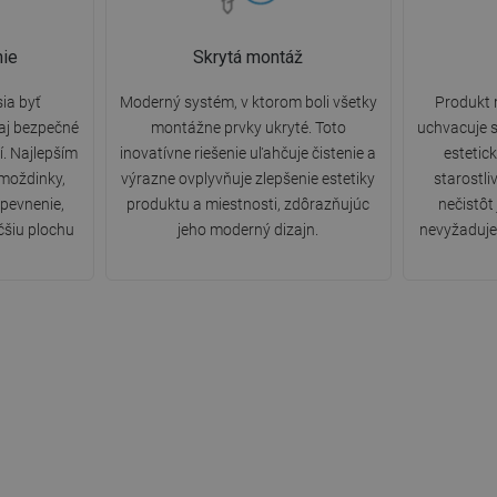
ie
Skrytá montáž
ia byť
Moderný systém, v ktorom boli všetky
Produkt 
 aj bezpečné
montážne prvky ukryté. Toto
uchvacuje s
. Najlepším
inovatívne riešenie uľahčuje čistenie a
estetic
hmoždinky,
výrazne ovplyvňuje zlepšenie estetiky
starostli
upevnenie,
produktu a miestnosti, zdôrazňujúc
nečistôt
čšiu plochu
jeho moderný dizajn.
nevyžaduje 