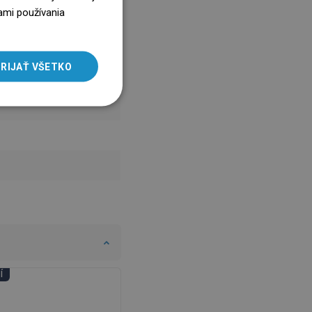
ENGLISH
ami používania
SLOVAK
LITHUANIAN
RIJAŤ VŠETKO
ROMANIAN
HUNGARIAN
FRENCH
ITALIAN
SPANISH
UKRAINIAN
BULGARIAN
ESTONIAN
DUTCH
Í
DNI KÚPEĽNÍ
LATVIAN