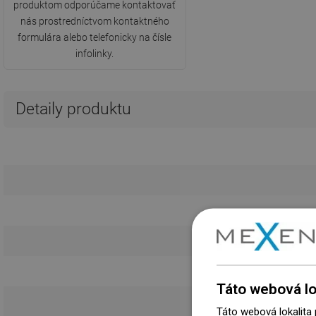
produktom odporúčame kontaktovať
nás prostredníctvom kontaktného
formulára alebo telefonicky na čísle
infolinky.
Detaily produktu
Táto webová lo
Táto webová lokalita