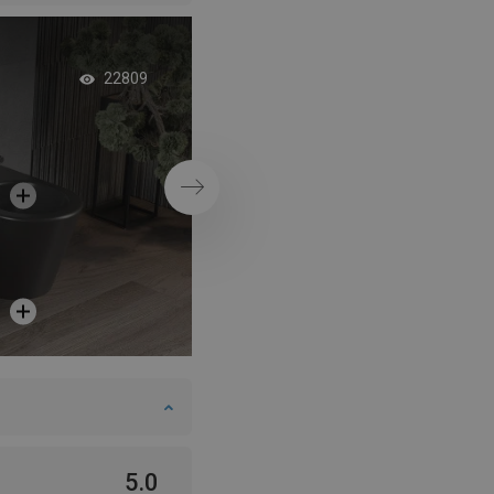
Orientálna kúpeľňa 
22809
sprchovacím kúto
Ďalej
5.0