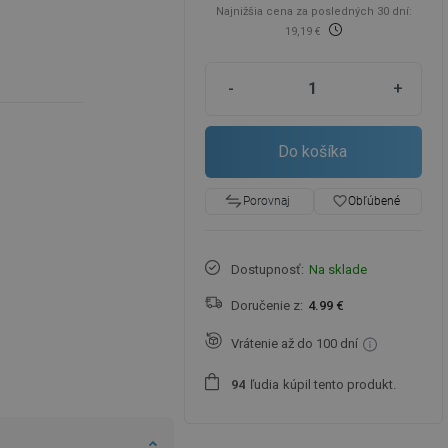
Najnižšia cena za posledných 30 dní:
19,19 €
-
+
Do košíka
favorite_border
Obľúbené
Porovnaj
Dostupnosť:
Na sklade
Doručenie z:
4.99 €
Vrátenie až do 100 dní
ľudia
kúpil tento produkt.
9
4