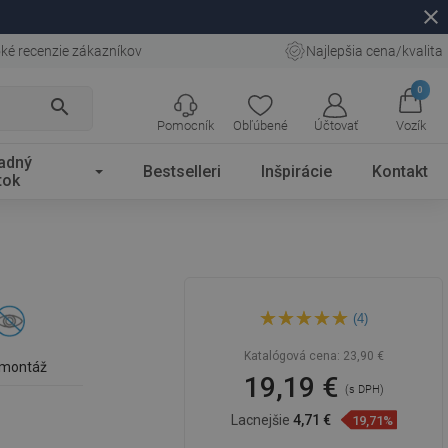
close
ké recenzie zákazníkov
Najlepšia cena/kvalita
0
search
Pomocník
Obľúbené
Účtovať
Vozík
adný
Bestselleri
Inšpirácie
Kontakt
tok
Mexen Tiber toaletná kefa,
(4)
chróm - 7050550-00
Katalógová cena:
23,90 €
 montáž
19,19 €
(s DPH)
Lacnejšie
4,71 €
19,71%