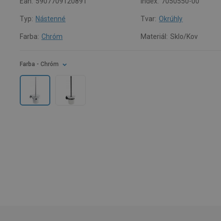
Ean:
5907709120891
Index:
7050550-00
Typ:
Nástenné
Tvar:
Okrúhly
Farba:
Chróm
Materiál:
Sklo/Kov
Farba
- Chróm