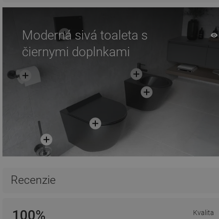
Moderná sivá toaleta s
čiernymi doplnkami
Recenzie
100%
Kvalita