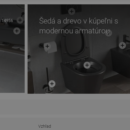
Šedá a drevo v kúpeľni s
14956
modernou armatúrou
Vzhľad