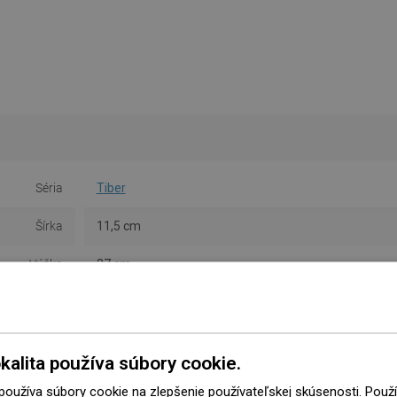
Séria
Tiber
Šírka
11,5 cm
Výška
37 cm
Typ
Nástenné
Farba
Chróm
kalita používa súbory cookie.
Materiál
Sklo/Kov
 používa súbory cookie na zlepšenie používateľskej skúsenosti. Pou