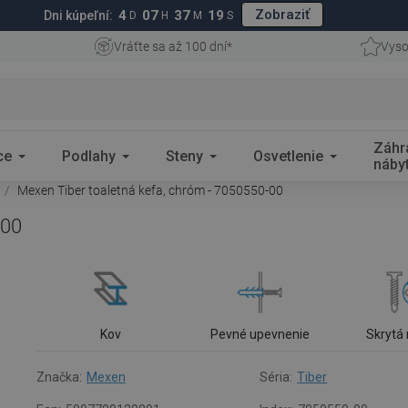
Zobraziť
4
07
37
18
Dni kúpeľní:
D
H
M
S
Vráťte sa až 100 dní*
Vyso
Záhr
ce
Podlahy
Steny
Osvetlenie
náby
Mexen Tiber toaletná kefa, chróm - 7050550-00
-00
Kov
Pevné upevnenie
Skrytá
Značka:
Mexen
Séria:
Tiber