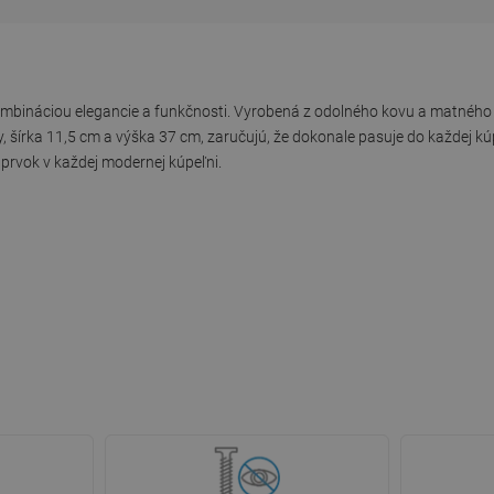
ináciou elegancie a funkčnosti. Vyrobená z odolného kovu a matného sk
y, šírka 11,5 cm a výška 37 cm, zaručujú, že dokonale pasuje do každej kú
 prvok v každej modernej kúpeľni.