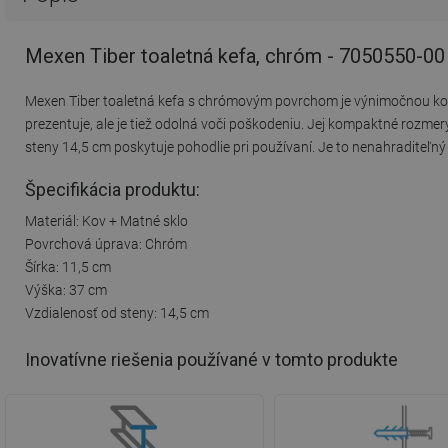
Mexen Tiber toaletná kefa, chróm - 7050550-00
Mexen Tiber toaletná kefa s chrómovým povrchom je výnimočnou komb
prezentuje, ale je tiež odolná voči poškodeniu. Jej kompaktné rozmer
steny 14,5 cm poskytuje pohodlie pri používaní. Je to nenahraditeľný
Špecifikácia produktu:
Materiál: Kov + Matné sklo
Povrchová úprava: Chróm
Šírka: 11,5 cm
Výška: 37 cm
Vzdialenosť od steny: 14,5 cm
Inovatívne riešenia používané v tomto produkte