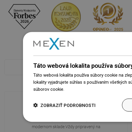
Táto webová lokalita používa súbor
Pokladňa viac
Táto webová lokalita používa súbory cookie na zle
lokality vyjadrujete súhlas s používaním všetkých 
súborov cookie.
Dowiedz się więcej
ZOBRAZIŤ PODROBNOSTI
Dostupnosť tovaru
Naše výrobky na vás čakajú v
modernom sklade.Vždy pripravený na