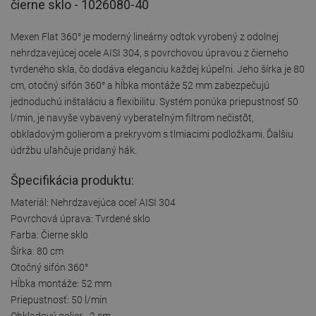
čierne sklo - 1026080-40
Mexen Flat 360° je moderný lineárny odtok vyrobený z odolnej
nehrdzavejúcej ocele AISI 304, s povrchovou úpravou z čierneho
tvrdeného skla, čo dodáva eleganciu každej kúpeľni. Jeho šírka je 80
cm, otočný sifón 360° a hĺbka montáže 52 mm zabezpečujú
jednoduchú inštaláciu a flexibilitu. Systém ponúka priepustnosť 50
l/min, je navyše vybavený vyberateľným filtrom nečistôt,
obkladovým golierom a prekryvom s tlmiacimi podložkami. Ďalšiu
údržbu uľahčuje pridaný hák.
Špecifikácia produktu:
Materiál: Nehrdzavejúca oceľ AISI 304
Povrchová úprava: Tvrdené sklo
Farba: Čierne sklo
Šírka: 80 cm
Otočný sifón 360°
Hĺbka montáže: 52 mm
Priepustnosť: 50 l/min
Obkladový golier - 2 cm