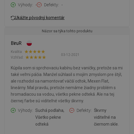
Výhody
-
Defekty
-
Ukážte pôvodný komentár
Názor sa týka tohto produktu
BiruR
Kvalita:
03-12-2021
Vzhľad:
Kúpila som si sprchovaciu kabínu bez vaničky, pretože sa mi
také veľmi páčia. Manžel súhlasil s mojím zmyslom pre štýl,
ale rozhodol sa namontovať väčší odtok, Mexen Flat,
lineárny. Mal pravdu, pretože nemáme žiadny problém s
hromadiacou sa vodou, všetko pekne odteká. Ale na tej
čiernej farbe sú viditeľné všetky škvrny.
Výhody
Suchá podlaha,
Defekty
Škvrny
Všetko pekne
viditeľné na
odteká
čiernom skle.