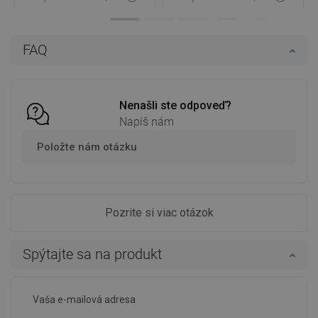
Dostupnosť:
Na sklade
Dostupnosť:
Na sklade
Do košíka
Do košíka
FAQ
Porovnaj
favorite_border
Obľúbené
Porovnaj
favorite_border
Obľúbené
Nenašli ste odpoveď?
Napíš nám
Položte nám otázku
Pozrite si viac otázok
Spýtajte sa na produkt