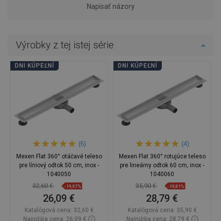
Napísať názory
Výrobky z tej istej série
DNI KÚPEĽNÍ
DNI KÚPEĽNÍ
(6)
(4)
Mexen Flat 360° otáčavé teleso
Mexen Flat 360° rotujúce teleso
pre líniový odtok 50 cm, inox -
pre lineárny odtok 60 cm, inox -
1040050
1040060
32,60 €
35,90 €
-19,97%
-19,81%
26,09 €
28,79 €
Katalógová cena:
32,60 €
Katalógová cena:
35,90 €
Najnižšia cena: 26,09 €
Najnižšia cena: 28,79 €