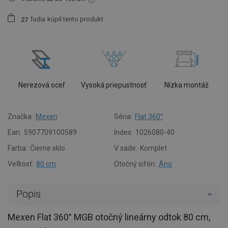
ľudia
kúpil tento produkt.
2
7
Nerezová oceľ
Vysoká priepustnosť
Nízka montáž
Značka:
Mexen
Séria:
Flat 360°
Ean:
5907709100589
Index:
1026080-40
Farba:
Čierne sklo
V sade:
Komplet
Veľkosť:
80 cm
Otočný sifón:
Áno
Popis
Mexen Flat 360° MGB otočný lineárny odtok 80 cm,