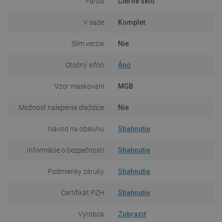
Farba
Čierne sklo
V sade
Komplet
Slim verzia
Nie
Otočný sifón
Áno
Vzor maskovaní
MGB
Možnosť nalepenia dlaždice
Nie
Návod na obsluhu
Stiahnutie
Informácie o bezpečnosti
Stiahnutie
Podmienky záruky
Stiahnutie
Certifikát PZH
Stiahnutie
Výrobca
Zobraziť