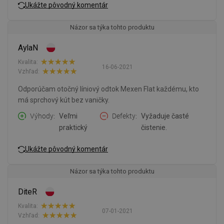
Ukážte pôvodný komentár
Názor sa týka tohto produktu
AylaN
Kvalita:
16-06-2021
Vzhľad:
Odporúčam otočný líniový odtok Mexen Flat každému, kto
má sprchový kút bez vaničky.
Výhody
Veľmi
Defekty
Vyžaduje časté
praktický
čistenie.
Ukážte pôvodný komentár
Názor sa týka tohto produktu
DiteR
Kvalita:
07-01-2021
Vzhľad: