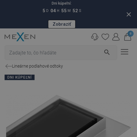
Dni kúpeľní:
5
04
55
51
D
H
M
S
close
Zobraziť
0
search
Lineárne podlahové odtoky
DNI KÚPEĽNÍ