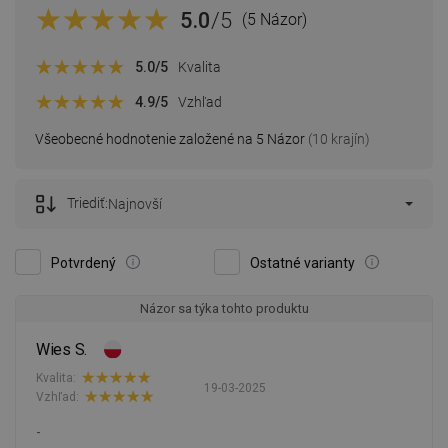
5.0
/5
(5 Názor)
5.0
/5
Kvalita
4.9
/5
Vzhľad
Všeobecné hodnotenie založené na 5 Názor
(10 krajín)
Triediť:
Najnovší
Potvrdený
Ostatné varianty
Názor sa týka tohto produktu
Wies S.
Kvalita:
19-03-2025
Vzhľad:
-