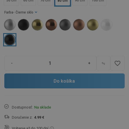
50 cm
60 cm
70 cm
90 cm
100 cm
80 cm
Farba
- Čierne sklo
favorite_border
-
+
Do košíka
Dostupnosť:
Na sklade
Doručenie z:
4.99 €
Vrátenie až do 100 dní