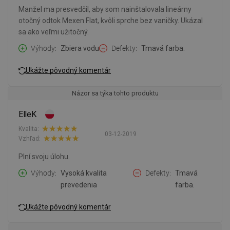
Manžel ma presvedčil, aby som nainštalovala lineárny
otočný odtok Mexen Flat, kvôli sprche bez vaničky. Ukázal
sa ako veľmi užitočný.
Výhody
Zbiera vodu
Defekty
Tmavá farba.
Ukážte pôvodný komentár
Názor sa týka tohto produktu
ElleK
Kvalita:
03-12-2019
Vzhľad:
Plní svoju úlohu.
Výhody
Vysoká kvalita
Defekty
Tmavá
prevedenia
farba.
Ukážte pôvodný komentár