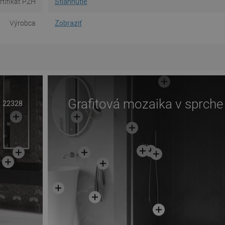
rtifikát PZH
Stiahnutie
Výrobca
Zobraziť
Grafitová mozaika v sprche
22328