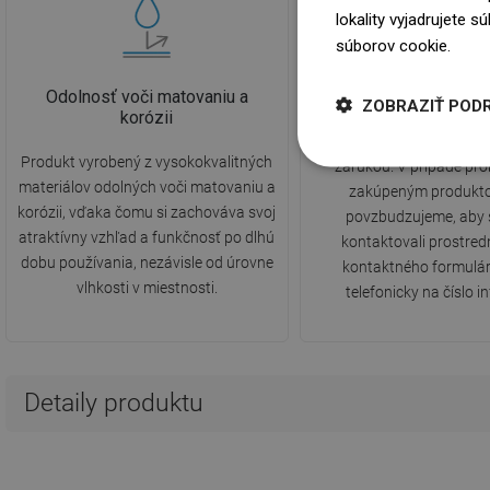
lokality vyjadrujete 
súborov cookie.
Dowi
Odolnosť voči matovaniu a
10 rokov záru
ZOBRAZIŤ POD
korózii
Produkt je pokrytý 1
Produkt vyrobený z vysokokvalitných
zárukou. V prípade pr
materiálov odolných voči matovaniu a
zakúpeným produkt
korózii, vďaka čomu si zachováva svoj
povzbudzujeme, aby 
atraktívny vzhľad a funkčnosť po dlhú
kontaktovali prostre
dobu používania, nezávisle od úrovne
kontaktného formulár
vlhkosti v miestnosti.
telefonicky na číslo in
Detaily produktu