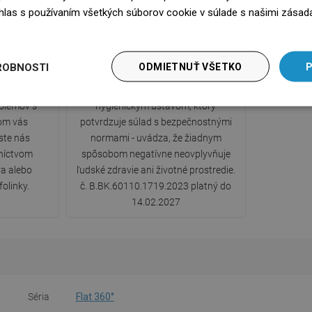
súhlas s používaním všetkých súborov cookie v súlade s našimi zásad
edz się więcej
ka
Hygienický certifikát PZH
ROBNOSTI
ODMIETNUŤ VŠETKO
P
0-ročnou
Produkt má certifikát vydaný Štátnym
oblémov s
hygienickým ústavom, ktorý
om vás
potvrdzuje súlad s bezpečnostnými
ste nás
normami - uvádza, že žiadnym
dníctvom
spôsobom negatívne neovplyvňuje
a alebo
ľudské zdravie ani životné prostredie.
folinky.
č. B.BK.60110.1719.2023 platný do
14.02.2027
Séria
Flat 360°