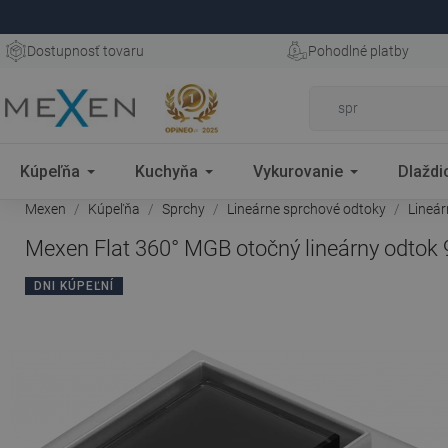
Dostupnosť tovaru
Pohodlné platby
Kúpeľňa
Kuchyňa
Vykurovanie
Dlaždi
Mexen
Kúpeľňa
Sprchy
Lineárne sprchové odtoky
Lineá
Mexen Flat 360° MGB otočný lineárny odtok 9
DNI KÚPEĽNÍ