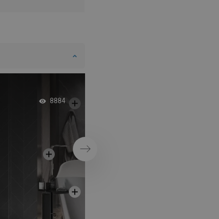
Zaoblená kabína wa
8884
Ďalej