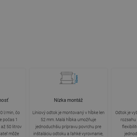
nosť
Nízka montáž
0 l/min, čo
Líniový odtok je montovaný v hĺbke len
Odtok je v
e počas 1
52 mm. Malá hĺbka umožňuje
rozsahu 
až 50 litrov
jednoduchšiu prípravu povrchu pre
flexibi
vateľ môže
inštaláciu odtoku a ľahké vyrovnanie,
jednod