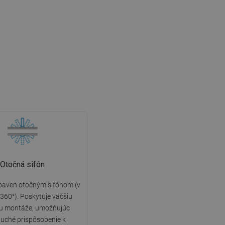
Otočná sifón
ybaven otočným sifónom (v
360°). Poskytuje väčšiu
litu montáže, umožňujúc
uché prispôsobenie k