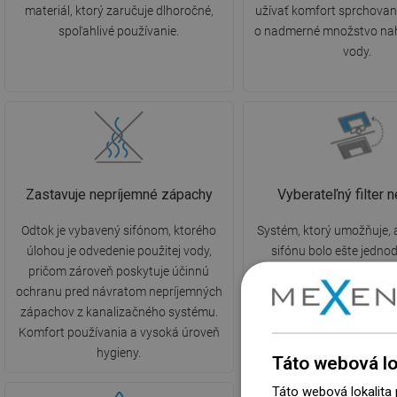
materiál, ktorý zaručuje dlhoročné,
užívať komfort sprchovan
spoľahlivé používanie.
o nadmerné množstvo na
vody.
Zastavuje nepríjemné zápachy
Vyberateľný filter n
Odtok je vybavený sifónom, ktorého
Systém, ktorý umožňuje, a
úlohou je odvedenie použitej vody,
sifónu bolo ešte jedno
pričom zároveň poskytuje účinnú
rýchlejšie. Stačí vybra
ochranu pred návratom nepríjemných
pohyblivý diel, odstrániť 
zápachov z kanalizačného systému.
opláchnuť ho pod vodou
Komfort používania a vysoká úroveň
podpora v starostlivosti 
hygieny.
čistotu v kúpeľn
Táto webová lo
Táto webová lokalita