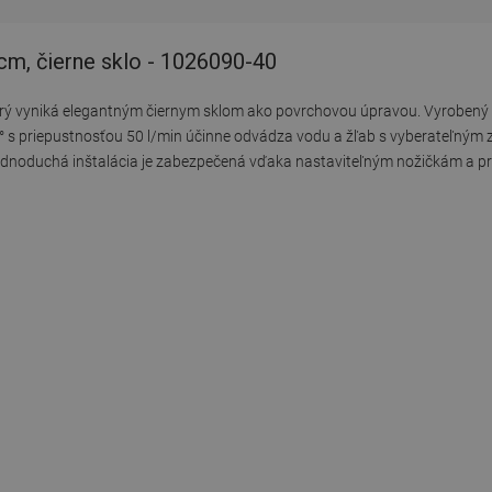
cm, čierne sklo - 1026090-40
orý vyniká elegantným čiernym sklom ako povrchovou úpravou. Vyrobený 
° s priepustnosťou 50 l/min účinne odvádza vodu a žľab s vyberateľným z
ednoduchá inštalácia je zabezpečená vďaka nastaviteľným nožičkám a p