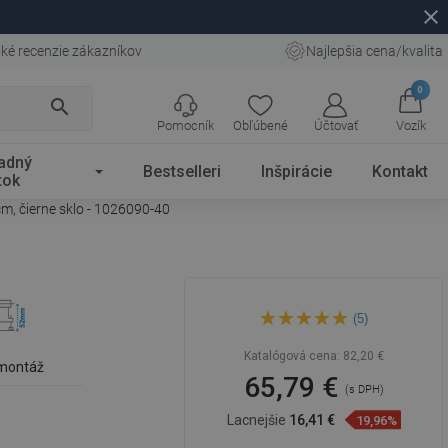
close
ké recenzie zákazníkov
Najlepšia cena/kvalita
0
search
Pomocník
Obľúbené
Účtovať
Vozík
adný
Bestselleri
Inšpirácie
Kontakt
tok
m, čierne sklo - 1026090-40
Mexen Flat 360° MGB otočný
(5)
lineárny odtok 90 cm, čierne
sklo - 1026090-40
Katalógová cena:
82,20 €
 montáž
65,79 €
(s DPH)
Lacnejšie
16,41 €
19,96%