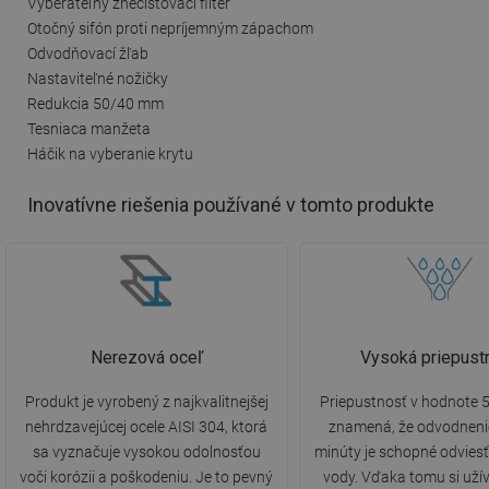
Vyberateľný znečisťovací filter
Otočný sifón proti nepríjemným zápachom
Odvodňovací žľab
Nastaviteľné nožičky
Redukcia 50/40 mm
Tesniaca manžeta
Háčik na vyberanie krytu
Inovatívne riešenia používané v tomto produkte
Nerezová oceľ
Vysoká priepust
Produkt je vyrobený z najkvalitnejšej
Priepustnosť v hodnote 5
nehrdzavejúcej ocele AISI 304, ktorá
znamená, že odvodneni
sa vyznačuje vysokou odolnosťou
minúty je schopné odviesť 
voči korózii a poškodeniu. Je to pevný
vody. Vďaka tomu si uží