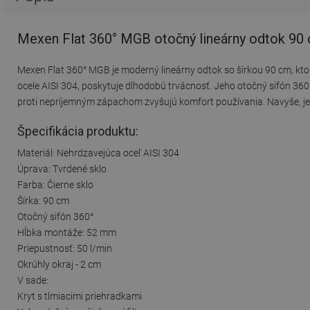
Mexen Flat 360° MGB otočný lineárny odtok 90 
Mexen Flat 360° MGB je moderný lineárny odtok so šírkou 90 cm, kt
ocele AISI 304, poskytuje dlhodobú trvácnosť. Jeho otočný sifón 360
proti nepríjemným zápachom zvyšujú komfort používania. Navyše, j
Špecifikácia produktu:
Materiál: Nehrdzavejúca oceľ AISI 304
Úprava: Tvrdené sklo
Farba: Čierne sklo
Šírka: 90 cm
Otočný sifón 360°
Hĺbka montáže: 52 mm
Priepustnosť: 50 l/min
Okrúhly okraj - 2 cm
V sade:
Kryt s tlmiacimi priehradkami