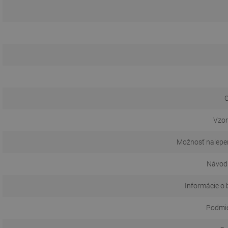
O
Vzor
Možnosť nalepen
Návod 
Informácie o 
Podmie