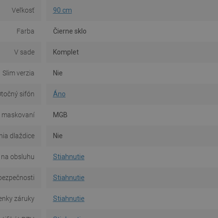
Veľkosť
90 cm
Farba
Čierne sklo
V sade
Komplet
Slim verzia
Nie
točný sifón
Áno
 maskovaní
MGB
ia dlaždice
Nie
na obsluhu
Stiahnutie
bezpečnosti
Stiahnutie
nky záruky
Stiahnutie