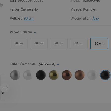
Ean:
5907709100596
Index:
1026090-40
Farba:
Čierne sklo
V sade:
Komplet
Veľkosť:
90 cm
Otočný sifón:
Áno
Veľkosť
- 90 cm
50 cm
60 cm
70 cm
80 cm
90 cm
Farba
- Čierne sklo
- (
ukázať viac
+2
)