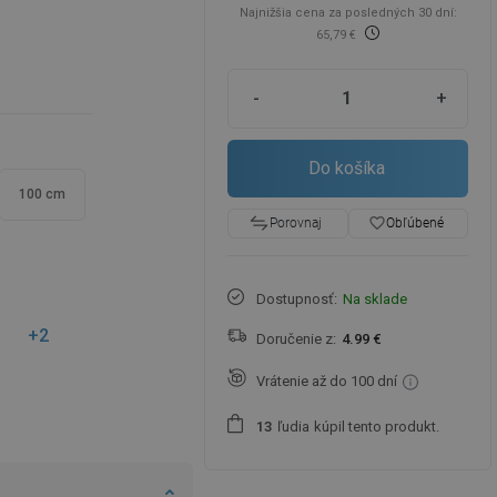
Najnižšia cena za posledných 30 dní:
65,79 €
-
+
Do košíka
100 cm
favorite_border
Obľúbené
Porovnaj
Dostupnosť:
Na sklade
+2
Doručenie z:
4.99 €
Vrátenie až do 100 dní
ľudia
kúpil tento produkt.
1
3