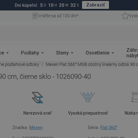
Zobraziť
5
10
20
31
Dni kúpeľní:
D
H
M
S
Vráťte sa až 100 dní*
Vyso
Záhr
ce
Podlahy
Steny
Osvetlenie
náby
rne podlahové odtoky
Mexen Flat 360° MGB otočný lineárny odtok 90 c
0 cm, čierne sklo - 1026090-40
Nerezová oceľ
Vysoká priepustnosť
Nízka
Značka:
Mexen
Séria:
Flat 360°