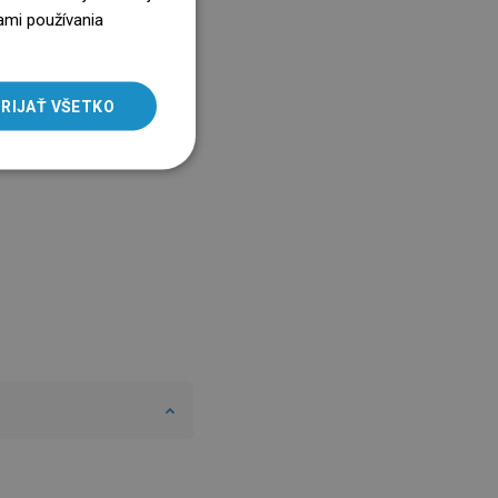
ENGLISH
ami používania
SLOVAK
LITHUANIAN
RIJAŤ VŠETKO
ROMANIAN
HUNGARIAN
FRENCH
ITALIAN
SPANISH
UKRAINIAN
BULGARIAN
ESTONIAN
DUTCH
LATVIAN