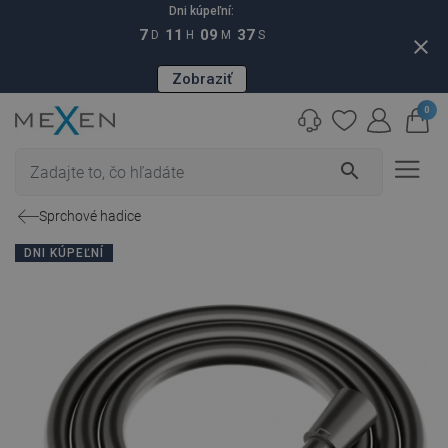
Dni kúpeľní:
7
11
09
36
D
H
M
S
close
Zobraziť
0
search
Sprchové hadice
DNI KÚPEĽNÍ