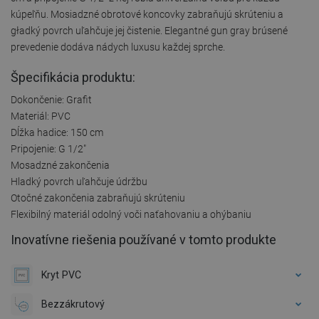
kúpeľňu. Mosiadzné obrotové koncovky zabraňujú skrúteniu a
gładký povrch uľahčuje jej čistenie. Elegantné gun gray brúsené
prevedenie dodáva nádych luxusu každej sprche.
Špecifikácia produktu:
Dokončenie: Grafit
Materiál: PVC
Dĺžka hadice: 150 cm
Pripojenie: G 1/2"
Mosadzné zakončenia
Hladký povrch uľahčuje údržbu
Otočné zakončenia zabraňujú skrúteniu
Flexibilný materiál odolný voči naťahovaniu a ohýbaniu
Inovatívne riešenia používané v tomto produkte
Kryt PVC
Bezzákrutový