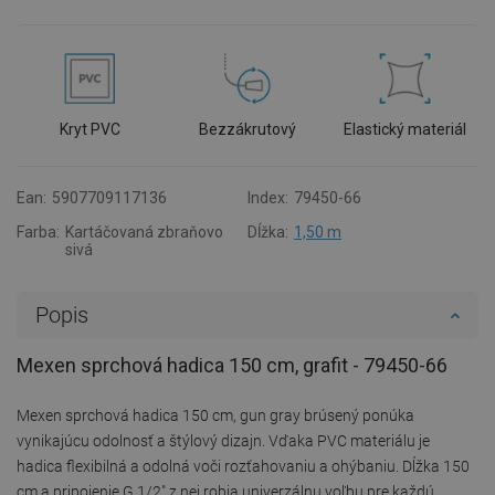
Kryt PVC
Bezzákrutový
Elastický materiál
Ean:
5907709117136
Index:
79450-66
Farba:
Kartáčovaná zbraňovo
Dĺžka:
1,50 m
sivá
Popis
Mexen sprchová hadica 150 cm, grafit - 79450-66
Mexen sprchová hadica 150 cm, gun gray brúsený ponúka
vynikajúcu odolnosť a štýlový dizajn. Vďaka PVC materiálu je
hadica flexibilná a odolná voči rozťahovaniu a ohýbaniu. Dĺžka 150
cm a pripojenie G 1/2" z nej robia univerzálnu voľbu pre každú