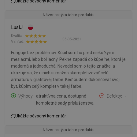
Ukážte pôvodný komentár
Názor sa týka tohto produktu
LusiJ
Kvalita:
05-05-2021
Vzhľad:
Funguje bez problémov. Kúpil som ho pred niekoľkými
mesiacmi, lebo bol lacný. Pekne zapadá do kúpeľne, ktorá je
moderná a jednoduchá. Nevedel som o tejto značke, a
ukazuje sa, že u nich si možno skompletizovať celú
armatúru v grafitovej farbe. Keď budem dokončovať svoj
byt, kúpim celý komplet v takej farbe.
Výhody
atraktívna cena, dostupné
Defekty
-
kompletné sady príslušenstva
Ukážte pôvodný komentár
Názor sa týka tohto produktu