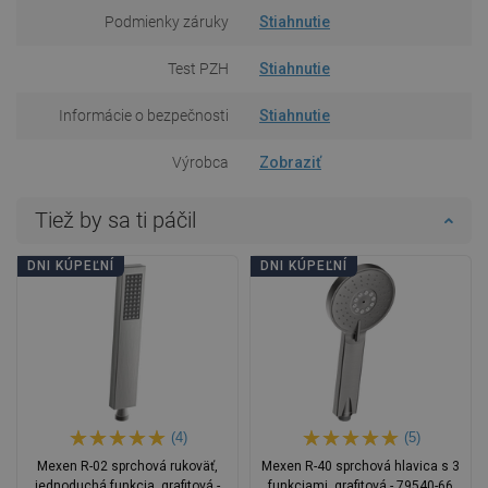
Podmienky záruky
Stiahnutie
Test PZH
Stiahnutie
Informácie o bezpečnosti
Stiahnutie
Výrobca
Zobraziť
Tiež by sa ti páčil
DNI KÚPEĽNÍ
DNI KÚPEĽNÍ
(4)
(5)
Mexen R-02 sprchová rukoväť,
Mexen R-40 sprchová hlavica s 3
jednoduchá funkcia, grafitová -
funkciami, grafitová - 79540-66