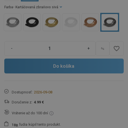
Farba
- Kartáčovaná zbraňovo sivá
favorite_border
-
+
Do košíka
Dostupnosť:
2026-09-08
Doručenie z:
4.99 €
Vrátenie až do 100 dní
ľudia
kúpil tento produkt.
1
8
8