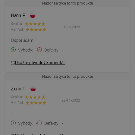
Názor sa týka tohto produktu
Hann F.
Kvalita:
01-05-2023
Vzhľad:
Odporúčam
Výhody
-
Defekty
-
Ukážte pôvodný komentár
Názor sa týka tohto produktu
Zeno T.
Kvalita:
22-11-2022
Vzhľad:
-
Výhody
-
Defekty
-