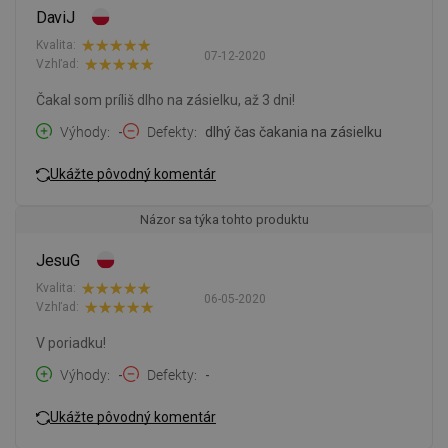
DaviJ
Kvalita:
07-12-2020
Vzhľad:
Čakal som príliš dlho na zásielku, až 3 dni!
Výhody
-
Defekty
dlhý čas čakania na zásielku
Ukážte pôvodný komentár
Názor sa týka tohto produktu
JesuG
Kvalita:
06-05-2020
Vzhľad:
V poriadku!
Výhody
-
Defekty
-
Ukážte pôvodný komentár