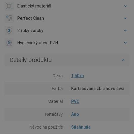
Elastický materiál
Perfect Clean
2 roky záruky
Hygienický atest PZH
Detaily produktu
Dĺžka
1,50 m
Farba
Kartáčovaná zbraňovo sivá
Materiál
PVC
Netáčavý
Áno
Návod na použitie
Stiahnutie