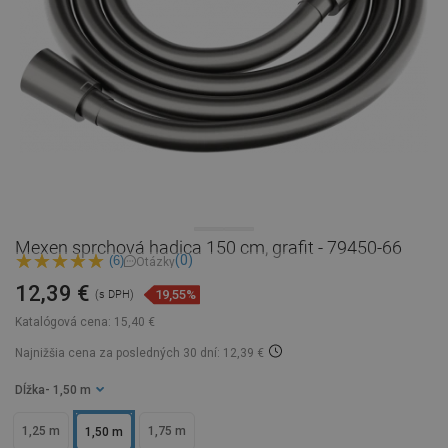
Mexen sprchová hadica 150 cm, grafit - 79450-66
(0)
(6)
Otázky
12,39 €
19,55%
(s DPH)
Katalógová cena:
15,40 €
Najnižšia cena za posledných 30 dní: 12,39 €
Dĺžka
- 1,50 m
1,25 m
1,75 m
1,50 m