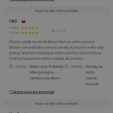
Názor sa týka tohto produktu
OlaS
Kvalita:
28-11-2021
Vzhľad:
Otočný vešiak na uterák Mexen Rufo je veľmi užitočný.
Môžem tam pohodlne zavesiť uteráky, ku ktorým mám vždy
prístup. Možnosť otáčania je veľmi užitočná. Okrem toho je
možnosť posunutia celého vešiaka, ak prekáža.
Výhody
Nízka cena, Praktický,
Defekty
Uteráky sa
Mám prístup ku
môžu
všetkým uterákom
mierne
zosúvať.
Ukážte pôvodný komentár
Názor sa týka tohto produktu