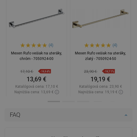
(4)
(4)
Mexen Rufo vešiak na uteráky,
Mexen Rufo vešiak na uteráky,
chróm - 7050924-00
zlatý - 7050924-50
17,10 €
23,90 €
-19,94%
-19,71%
13,69 €
19,19 €
Katalógová cena:
17,10 €
Katalógová cena:
23,90 €
Najnižšia cena: 13,69 €
Najnižšia cena: 19,19 €
Dostupnosť:
Na sklade
Dostupnosť:
Na sklade
Do košíka
Do košíka
FAQ
Porovnaj
favorite_border
Obľúbené
Porovnaj
favorite_border
Obľúbené