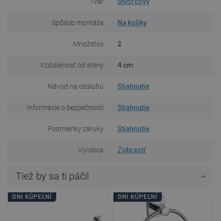
Tvar
Štvorcový
Spôsob montáže
Na kolíky
Množstvo
2
Vzdialenosť od steny
4 cm
Návod na obsluhu
Stiahnutie
Informácie o bezpečnosti
Stiahnutie
Podmienky záruky
Stiahnutie
Výrobca
Zobraziť
Tiež by sa ti páčil
DNI KÚPEĽNÍ
DNI KÚPEĽNÍ