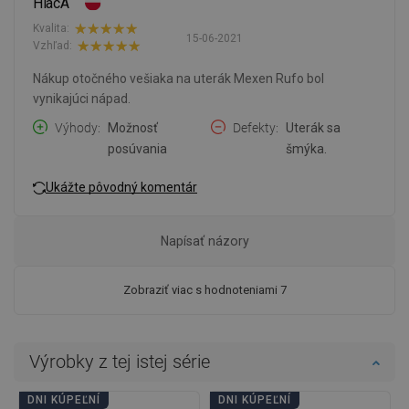
HiacA
Kvalita:
15-06-2021
Vzhľad:
Nákup otočného vešiaka na uterák Mexen Rufo bol
vynikajúci nápad.
Výhody
Možnosť
Defekty
Uterák sa
posúvania
šmýka.
Ukážte pôvodný komentár
Napísať názory
Zobraziť viac s hodnoteniami 7
Výrobky z tej istej série
DNI KÚPEĽNÍ
DNI KÚPEĽNÍ