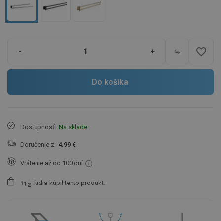
favorite_border
-
+
Do košíka
Dostupnosť:
Na sklade
Doručenie z:
4.99 €
Vrátenie až do 100 dní
ľudia
kúpil tento produkt.
1
1
2