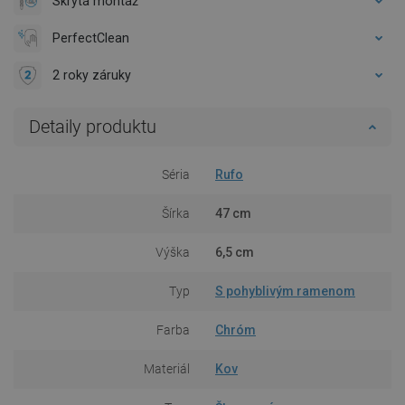
Skrytá montáž
PerfectClean
2 roky záruky
Detaily produktu
Séria
Rufo
Šírka
47 cm
Výška
6,5 cm
Typ
S pohyblivým ramenom
Farba
Chróm
Materiál
Kov