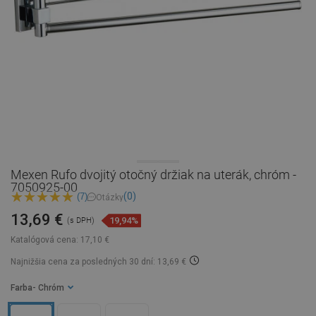
Mexen Rufo dvojitý otočný držiak na uterák, chróm -
7050925-00
(0)
(7)
Otázky
13,69 €
19,94%
(s DPH)
Katalógová cena:
17,10 €
Najnižšia cena za posledných 30 dní: 13,69 €
Farba
- Chróm