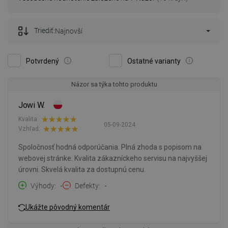
Triediť:
Najnovší
Potvrdený
Ostatné varianty
Názor sa týka tohto produktu
Jowi W.
Kvalita:
05-09-2024
Vzhľad:
Spoločnosť hodná odporúčania. Plná zhoda s popisom na
webovej stránke. Kvalita zákazníckeho servisu na najvyššej
úrovni. Skvelá kvalita za dostupnú cenu.
Výhody
-
Defekty
-
Ukážte pôvodný komentár