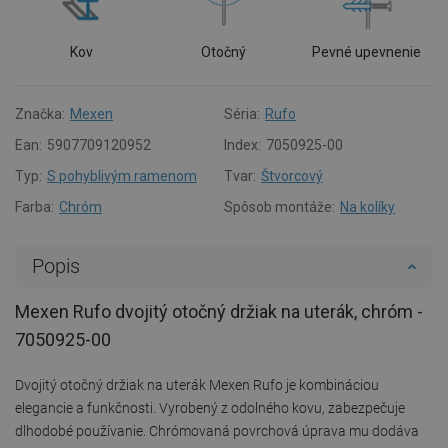
Kov
Otočný
Pevné upevnenie
Značka:
Mexen
Séria:
Rufo
Ean:
5907709120952
Index:
7050925-00
Typ:
S pohyblivým ramenom
Tvar:
Štvorcový
Farba:
Chróm
Spôsob montáže:
Na kolíky
Popis
Mexen Rufo dvojitý otočný držiak na uterák, chróm -
7050925-00
Dvojitý otočný držiak na uterák Mexen Rufo je kombináciou
elegancie a funkčnosti. Vyrobený z odolného kovu, zabezpečuje
dlhodobé používanie. Chrómovaná povrchová úprava mu dodáva